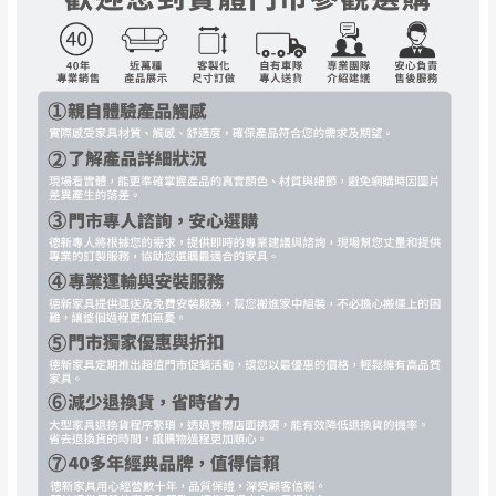
丈量，難免會有些許誤差值(約正負0.5CM)
。
詳細尺寸以實品為主。
。
非因本公司問題而需退換貨，請於收到貨7日
其它注意事項
內通知客服人員(Line@ ID：
@dershin
)
，並
本司貨車運送如因路況不佳、天候惡劣、過於偏遠之
須保持商品全新狀態與完整包裝。鑑賞期間
山區內等，或收貨地點搬運過於困難等因素，導致無
若發生非本司因素致使之汙損破壞，恕無法
法順利配送，本公司除了盡最大努力完成配送外，視
辦理退換貨。
狀況保有出貨的權利。
台北市、新北市地區固定每周(三)、(日)兩天
保護物流人員的工作安全，賣家無提供吊掛服務，若
收送貨，敬請見諒！
需以吊車或其他的吊掛方式吊運，費用將由買方自行
本公司部份商品無維修服務，超過7日鑑賞
支付。
期，商品使用年限，因客人使用習慣、居家
因大型傢俱有組裝、配送的問題，並非一般快速到貨
環境不同。若屬人為因素導致商品損壞、零
商品，無法指定特定時間送達，司機當天到貨前皆會
件短缺，則維修、搬運費用，需由消費者自
再與您通知，讓您不用整天在家等貨，以免浪費你的
行吸收(另事先與消費者報價，消費者同意將
寶貴時間。
會進行維修)。
如遇自然災害、政府宣布之災害警報等不可抗力情
到貨7日內為鑑賞期(注意:鑑賞期非試用期)，