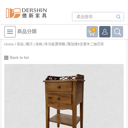
0
商品分類
Home
商品
櫃子 | 收納
多功能置物櫃
雅加達#全實木二抽花架
Back to list