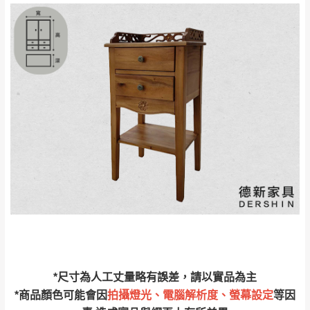
來、平溪、九份、
苗栗至基隆；其它地區暫不開放，如因特殊
石門、林口 下福
＊A108產品另收運費
地型限制(山區、鄉、鎮、村)、樓梯太小、無
里、新店山區、三
新北
法搬運上樓等因素，導致無法配送，
本公司
峽山區、石碇、坪
保有出貨的權利。
林、福隆、淡水山
保護物流人員的工作安全，賣家無提供吊掛
區、北投湖山路、
服務，若需以吊車或其他的吊掛方式吊運，
深坑山區
費用將由買方自行支付。
$ 9,000以上：免
因大型傢俱有組裝、配送的問題，並非一般
運費
快速到貨商品，無法指定特定時間送達，司
基隆
$ 9,000以下：
基隆山區
機當天到貨前皆會再與您通知，讓你不用整
NT$500元
天在家等貨，以節省您的寶貴時間。
＊A108產品另收運費
由於百貨公司配送較為不易，故暫無法配送
$ 9,000以上：免
至百貨公司內部。
卓蘭鎮、三灣、通
運費
霄山區、西湖、泰
苗栗
$ 9,000以下：
安鄉、大湖鄉、頭
發票寄送：
*尺寸為人工丈量略有誤差，請以實品為主
NT$500元
屋、獅潭鄉
若您選擇三聯式或索取兩聯式發票，發票將於商品
*商品顏色可能會因
拍攝燈光、電腦解析度、螢幕設定
等因
＊A108產品另收運費