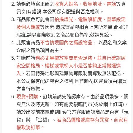
請務必填寫正確之
收貨人姓名、收貨地址、電話
等資
全部
依評論高至低排列
偏遠地區
Line客服」來信確認商品是否有「現貨」與
運送地
區
運送費用
訊,如有錯誤,本公司保有配送與否之權利。
「金額」。
（請先線上詢問 LINE
依評論低至高排列
只顯示附上圖片
商品顏色可能會因
拍攝燈光、電腦解析度、螢幕設定
→
@dershin
）
及個人觀感
等因素,造成實品與網頁上有所差異,此並非
若商品價格或庫存有異常，商家有權取消訂
只顯示附上評論
瑕疵,請以實際收到之商品顏色為準,敬請見諒。
單。
部分網路商品恕無法更改原設計或客製，敬請
桃園
復興鄉
此販售商品
不含情境圖內之擺設物品
， 以品名和文案
見諒！
介紹之商品項目為主。
接單後二日內(不含例假日)，我們客服會與您
峨眉鄉、五峰鄉、
訂購前請
務必丈量擺放空間是否足夠，並自行確認居
電話聯絡或E-Mail通知確認訂單。
橫山、北埔鄉、尖
家空間格局、樓梯或電梯大小是否能夠正常搬運進
（線上客
服 LINE →
@dershin
）
石鄉、寶山鄉山
入
，若因特殊地形與建築物等限制而導致無法配送，
新竹
下單前先詢問是否現貨
，若未詢問下單後無
區、新埔山區、芎
本公司保有配送與否之權利,且首趟配送運費須由購買
現貨我們客服會再來電或E-Mail與您聯絡
林山區、關西 玉山
方自行負擔。
免 運
（洽詢方式請搜尋 L
ine ID →
@dershin
）
里
現貨+預購
，訂購前請先確認庫存。由於品項繁多，網
費
運送範圍：限定北至基隆，南至苗栗，偏遠
頁無法及時更新，如有需要親臨門市(或於網上訂購)，
地區恕無法提供運送 (詳見運送規章)。
台北
無
請於出發前來電或到line官方客服確認商品是否有「現
貨」與 「金額」。
若商品價格或庫存有異常，商家有
權取消訂單。
雙溪、貢寮、烏
配送範圍：