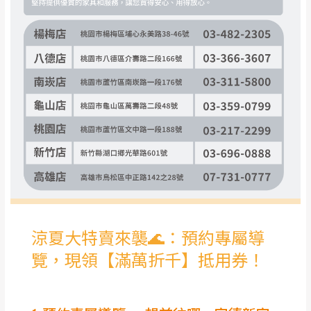
事，而危及運送人員輸送之安全，本司得視狀況延後
若非商品品質瑕疵問題於鑑賞期內退貨之情
或停止運送服務。
形，我們需酌收退貨運費。
百貨公司配送暫無法配合開店前、閉店後時段，並送
如欲放置營業場所及公開場合之商品則無享
至百貨公司卸貨區為限，恕無法送至指定樓面。
《 如
有商品一年保固之服務。
遇百貨周年慶期間，恕暫停百貨公司相關運送 》
無回收家具服務，若需回收家俱可聯絡當地請清潔隊
▪️
訂單成立
時請儘速於三日內完成付款，
交易恕不
回收,免付費清運專線：0800-085-717
殺價，商品均已最低價格售出
，且在特定時日會給
予折扣，請密切注意。
▪️
三
日內若未接獲您的匯款或轉帳通知，商品將不
予保留(訂單自動取消)。
▪️
無回收家具服務，若需回收家具可聯絡當地請清
潔隊回收,免付費清運專線：0800-085-717。