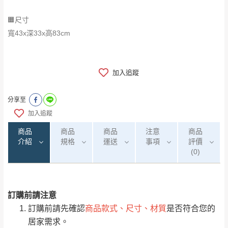
🟧尺寸
寬43x深33x高83cm
加入追蹤
分享至
加入追蹤
商品
商品
商品
注意
商品
介紹
規格
運送
事項
評價
(0)
訂購前請注意
0
注意事項：
/5
運 費 說 明
(0)筆
訂購前請先確認
商品款式、尺寸、材質
是否符合您的
由於
品項繁多，網頁無法及時更新，如有需
居家需求。
要購買商品，請於出發前來電或到「官方