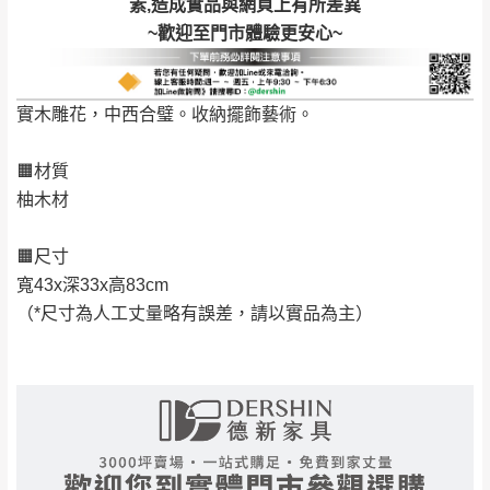
完成出貨15個工作天另行寄出，另外約加上2~7個
素,造成實品與網頁上有所差異
工作天內送達，如遇國定假日將順延寄送。
~歡迎至門市體驗更安心~
配送天數：5~14天
到貨時間：指定送貨日當天以電話聯絡確認
退換貨說明：
實木雕花，中西合璧。收納擺飾藝術。
若收到不良品，請於到貨日起七日內通知本
｜周（一）配送部門固定公休無送貨｜
公司客服人員，我們將為您更換新品，運費
🟧材質
皆由本站負責，所有退回及換貨之商品必須
台北市、新北市地區固定每周(三)、(日)兩天收送貨
柚木材
是全新狀態且完整包裝，床墊、床包、枕頭
類產品需為未拆封狀態(請保持商品、附件、
🟧尺寸
包裝、廠商紙及所有附隨文件或資料之完整
暫無配送地區
：
彰化、南投、雲林、嘉義、台南、高
寬43x深33x高83cm
性)，若未依照上述方式處理，恕無法接受退
雄、屏東、宜蘭、 花蓮、台東、金門、馬祖、澎湖地區
（*尺寸為人工丈量略有誤差，請以實品為主）
貨。
（可於LINE線上詢問 →
@dershin
）
由於透過電腦螢幕選購商品，可能會因個人
電腦螢幕的設定色差或解析度等因素， 與實
際商品的顏色、質感稍有不同，如因此而需
加收說明
退換貨，
需自付來回運費及人資成本
，請您
訂購前詳加確認。(包含商品尺寸是否合適)。
訂購前請確認商品尺寸，大型物件因為人工