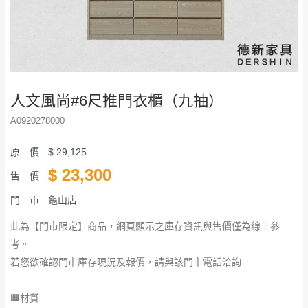
人文風尚#6尺推門衣櫃（九抽）
A0920278000
原 價
$
29,125
$
23,300
售 價
門 市
龜山店
此為【門市限定】商品，網頁顯示之庫存資訊與售價僅為線上參
考。
若您欲確認門市庫存現況及報價，請與該門市電話洽詢。
🟧材質