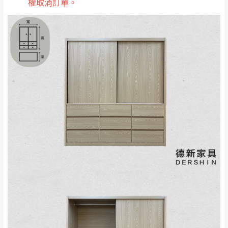
權取消訂單。
雙溪、貢寮、烏
配送範圍：
來、平溪、九份、
苗栗至基隆；其它地區暫不開放，如因特殊
石門、林口 下福
＊A108產品另收運費
地型限制(山區、鄉、鎮、村)、樓梯太小、無
里、新店山區、三
新北
法搬運上樓等因素，導致無法配送，
本公司
峽山區、石碇、坪
保有出貨的權利。
林、福隆、淡水山
保護物流人員的工作安全，賣家無提供吊掛
區、北投湖山路、
服務，若需以吊車或其他的吊掛方式吊運，
深坑山區
費用將由買方自行支付。
$ 9,000以上：免
因大型傢俱有組裝、配送的問題，並非一般
運費
快速到貨商品，無法指定特定時間送達，司
基隆
$ 9,000以下：
基隆山區
機當天到貨前皆會再與您通知，讓你不用整
NT$500元
天在家等貨，以節省您的寶貴時間。
＊A108產品另收運費
由於百貨公司配送較為不易，故暫無法配送
$ 9,000以上：免
至百貨公司內部。
卓蘭鎮、三灣、通
運費
霄山區、西湖、泰
苗栗
$ 9,000以下：
安鄉、大湖鄉、頭
發票寄送：
NT$500元
屋、獅潭鄉