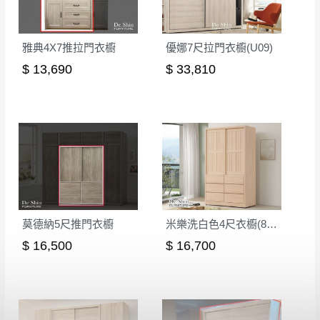
雅典4X7推拉門衣櫥
優娜7尺拉門衣櫥(U09)
$ 13,690
$ 33,810
莫德納5尺推門衣櫥
米樂洗白色4尺衣櫥(813)
$ 16,500
$ 16,700