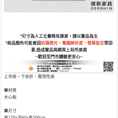
訂購前請確認商品尺寸，大型物件因為人工
丈量，難免會有些許誤差值(約正負0.5CM)
。
詳細尺寸以實品為主。
。
非因本公司問題而需退換貨，請於收到貨7日
其它注意事項
內通知客服人員(Line@ ID：
@dershin
)
，並
*尺寸為人工丈量略有誤差，請以實品為主
本司貨車運送如因路況不佳、天候惡劣、過於偏遠之
須保持商品全新狀態與完整包裝。鑑賞期間
*商品顏色可能會因
拍攝燈光、電腦解析度、螢幕設定
等因
山區內等，或收貨地點搬運過於困難等因素，導致無
素,造成實品與網頁上有所差異
若發生非本司因素致使之汙損破壞，恕無法
法順利配送，本公司除了盡最大努力完成配送外，視
~歡迎至門市體驗更安心~
辦理退換貨。
狀況保有出貨的權利。
台北市、新北市地區固定每周(三)、(日)兩天
保護物流人員的工作安全，賣家無提供吊掛服務，若
收送貨，敬請見諒！
上吊掛，下收折，實用性高
需以吊車或其他的吊掛方式吊運，費用將由買方自行
本公司部份商品無維修服務，超過7日鑑賞
支付。
期，商品使用年限，因客人使用習慣、居家
🟧材質
因大型傢俱有組裝、配送的問題，並非一般快速到貨
環境不同。若屬人為因素導致商品損壞、零
木心板
商品，無法指定特定時間送達，司機當天到貨前皆會
件短缺，則維修、搬運費用，需由消費者自
再與您通知，讓您不用整天在家等貨，以免浪費你的
行吸收(另事先與消費者報價，消費者同意將
🟧尺寸
寶貴時間。
會進行維修)。
寬175x深60x高200cm