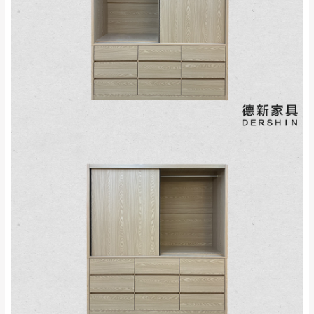
若您選擇三聯式或索取兩聯式發票，發票將於商品
＊A108產品另收運費
完成出貨15個工作天另行寄出，另外約加上2~7個
工作天內送達，如遇國定假日將順延寄送。
配送天數：5~14天
到貨時間：指定送貨日當天以電話聯絡確認
退換貨說明：
若收到不良品，請於到貨日起七日內通知本
｜周（一）配送部門固定公休無送貨｜
公司客服人員，我們將為您更換新品，運費
皆由本站負責，所有退回及換貨之商品必須
台北市、新北市地區固定每周(三)、(日)兩天收送貨
是全新狀態且完整包裝，床墊、床包、枕頭
類產品需為未拆封狀態(請保持商品、附件、
包裝、廠商紙及所有附隨文件或資料之完整
暫無配送地區
：
彰化、南投、雲林、嘉義、台南、高
性)，若未依照上述方式處理，恕無法接受退
雄、屏東、宜蘭、 花蓮、台東、金門、馬祖、澎湖地區
貨。
（可於LINE線上詢問 →
@dershin
）
由於透過電腦螢幕選購商品，可能會因個人
電腦螢幕的設定色差或解析度等因素， 與實
際商品的顏色、質感稍有不同，如因此而需
加收說明
退換貨，
需自付來回運費及人資成本
，請您
訂購前詳加確認。(包含商品尺寸是否合適)。