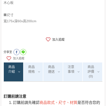
木心板
🟧尺寸
寬175x深60x高200cm
加入追蹤
分享至
加入追蹤
商品
商品
商品
注意
商品
介紹
規格
運送
事項
評價
(0)
訂購前請注意
0
注意事項：
/5
運 費 說 明
(0)筆
訂購前請先確認
商品款式、尺寸、材質
是否符合您的
由於
品項繁多，網頁無法及時更新，如有需