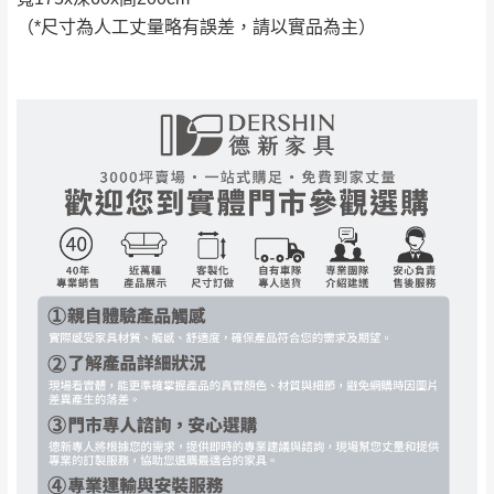
如遇自然災害、政府宣布之災害警報等不可抗力情
到貨7日內為鑑賞期(注意:鑑賞期非試用期)，
（*尺寸為人工丈量略有誤差，請以實品為主）
事，而危及運送人員輸送之安全，本司得視狀況延後
若非商品品質瑕疵問題於鑑賞期內退貨之情
或停止運送服務。
形，我們需酌收退貨運費。
百貨公司配送暫無法配合開店前、閉店後時段，並送
如欲放置營業場所及公開場合之商品則無享
至百貨公司卸貨區為限，恕無法送至指定樓面。
《 如
有商品一年保固之服務。
遇百貨周年慶期間，恕暫停百貨公司相關運送 》
無回收家具服務，若需回收家俱可聯絡當地請清潔隊
▪️
訂單成立
時請儘速於三日內完成付款，
交易恕不
回收,免付費清運專線：0800-085-717
殺價，商品均已最低價格售出
，且在特定時日會給
予折扣，請密切注意。
▪️
三
日內若未接獲您的匯款或轉帳通知，商品將不
予保留(訂單自動取消)。
▪️
無回收家具服務，若需回收家具可聯絡當地請清
潔隊回收,免付費清運專線：0800-085-717。