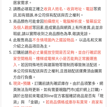
居家需求。
要購買商品，請於出發前來電或到「官方
請務必填寫正確之
收貨人姓名、收貨地址、電話
等資
全部
依評論高至低排列
偏遠地區
Line客服」來信確認商品是否有「現貨」與
運送地
區
運送費用
訊,如有錯誤,本公司保有配送與否之權利。
「金額」。
（請先線上詢問 LINE
依評論低至高排列
只顯示附上圖片
商品顏色可能會因
拍攝燈光、電腦解析度、螢幕設定
→
@dershin
）
及個人觀感
等因素,造成實品與網頁上有所差異,此並非
若商品價格或庫存有異常，商家有權取消訂
只顯示附上評論
瑕疵,請以實際收到之商品顏色為準,敬請見諒。
單。
部分網路商品恕無法更改原設計或客製，敬請
桃園
復興鄉
此販售商品
不含情境圖內之擺設物品
， 以品名和文案
見諒！
介紹之商品項目為主。
接單後二日內(不含例假日)，我們客服會與您
峨眉鄉、五峰鄉、
訂購前請
務必丈量擺放空間是否足夠，並自行確認居
電話聯絡或E-Mail通知確認訂單。
橫山、北埔鄉、尖
家空間格局、樓梯或電梯大小是否能夠正常搬運進
（線上客
服 LINE →
@dershin
）
石鄉、寶山鄉山
入
，若因特殊地形與建築物等限制而導致無法配送，
新竹
下單前先詢問是否現貨
，若未詢問下單後無
區、新埔山區、芎
本公司保有配送與否之權利,且首趟配送運費須由購買
現貨我們客服會再來電或E-Mail與您聯絡
林山區、關西 玉山
方自行負擔。
免 運
（洽詢方式請搜尋 L
ine ID →
@dershin
）
里
現貨+預購
，訂購前請先確認庫存。由於品項繁多，網
費
運送範圍：限定北至基隆，南至苗栗，偏遠
頁無法及時更新，如有需要親臨門市(或於網上訂購)，
地區恕無法提供運送 (詳見運送規章)。
台北
無
請於出發前來電或到line官方客服確認商品是否有「現
貨」與 「金額」。
若商品價格或庫存有異常，商家有