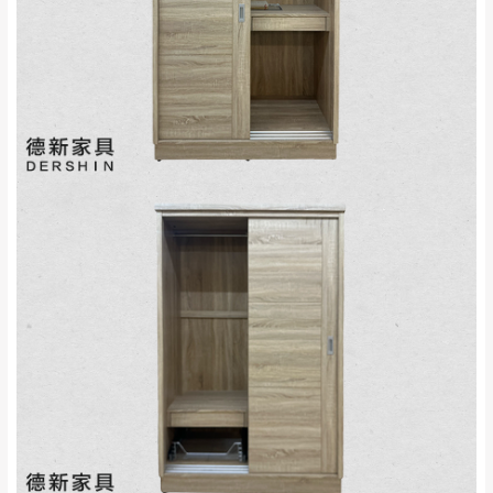
完成出貨15個工作天另行寄出，另外約加上2~7個
工作天內送達，如遇國定假日將順延寄送。
配送天數：5~14天
到貨時間：指定送貨日當天以電話聯絡確認
退換貨說明：
若收到不良品，請於到貨日起七日內通知本
｜周（一）配送部門固定公休無送貨｜
公司客服人員，我們將為您更換新品，運費
皆由本站負責，所有退回及換貨之商品必須
台北市、新北市地區固定每周(三)、(日)兩天收送貨
是全新狀態且完整包裝，床墊、床包、枕頭
類產品需為未拆封狀態(請保持商品、附件、
包裝、廠商紙及所有附隨文件或資料之完整
暫無配送地區
：
彰化、南投、雲林、嘉義、台南、高
性)，若未依照上述方式處理，恕無法接受退
雄、屏東、宜蘭、 花蓮、台東、金門、馬祖、澎湖地區
貨。
（可於LINE線上詢問 →
@dershin
）
由於透過電腦螢幕選購商品，可能會因個人
電腦螢幕的設定色差或解析度等因素， 與實
際商品的顏色、質感稍有不同，如因此而需
加收說明
退換貨，
需自付來回運費及人資成本
，請您
訂購前詳加確認。(包含商品尺寸是否合適)。
訂購前請確認商品尺寸，大型物件因為人工