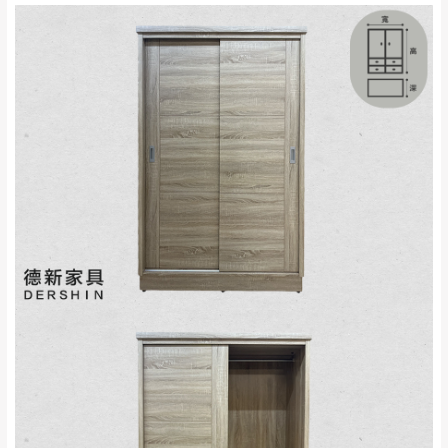
來、平溪、九份、
苗栗至基隆；其它地區暫不開放，如因特殊
石門、林口 下福
＊A108產品另收運費
地型限制(山區、鄉、鎮、村)、樓梯太小、無
里、新店山區、三
新北
法搬運上樓等因素，導致無法配送，
本公司
峽山區、石碇、坪
保有出貨的權利。
林、福隆、淡水山
保護物流人員的工作安全，賣家無提供吊掛
區、北投湖山路、
服務，若需以吊車或其他的吊掛方式吊運，
深坑山區
費用將由買方自行支付。
$ 9,000以上：免
因大型傢俱有組裝、配送的問題，並非一般
運費
快速到貨商品，無法指定特定時間送達，司
基隆
$ 9,000以下：
基隆山區
機當天到貨前皆會再與您通知，讓你不用整
NT$500元
天在家等貨，以節省您的寶貴時間。
＊A108產品另收運費
由於百貨公司配送較為不易，故暫無法配送
$ 9,000以上：免
至百貨公司內部。
卓蘭鎮、三灣、通
運費
霄山區、西湖、泰
苗栗
$ 9,000以下：
安鄉、大湖鄉、頭
發票寄送：
NT$500元
屋、獅潭鄉
若您選擇三聯式或索取兩聯式發票，發票將於商品
＊A108產品另收運費