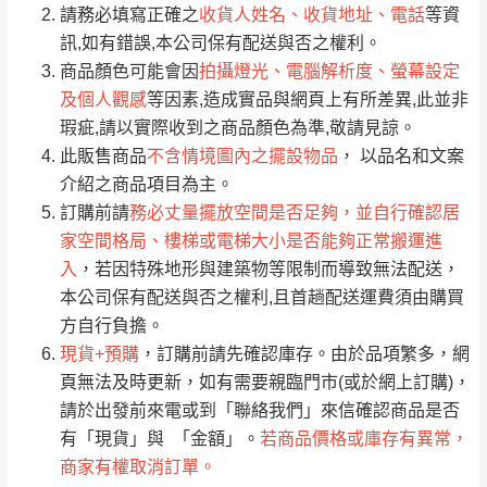
請務必填寫正確之
收貨人姓名、收貨地址、電話
等資
全部
依評論高至低排列
偏遠地區
Line客服」來信確認商品是否有「現貨」與
運送地
區
運送費用
訊,如有錯誤,本公司保有配送與否之權利。
「金額」。
（請先線上詢問 LINE
依評論低至高排列
只顯示附上圖片
商品顏色可能會因
拍攝燈光、電腦解析度、螢幕設定
→
@dershin
）
及個人觀感
等因素,造成實品與網頁上有所差異,此並非
若商品價格或庫存有異常，商家有權取消訂
只顯示附上評論
瑕疵,請以實際收到之商品顏色為準,敬請見諒。
單。
部分網路商品恕無法更改原設計或客製，敬請
桃園
復興鄉
此販售商品
不含情境圖內之擺設物品
， 以品名和文案
見諒！
介紹之商品項目為主。
接單後二日內(不含例假日)，我們客服會與您
峨眉鄉、五峰鄉、
訂購前請
務必丈量擺放空間是否足夠，並自行確認居
電話聯絡或E-Mail通知確認訂單。
橫山、北埔鄉、尖
家空間格局、樓梯或電梯大小是否能夠正常搬運進
（線上客
服 LINE →
@dershin
）
石鄉、寶山鄉山
入
，若因特殊地形與建築物等限制而導致無法配送，
新竹
下單前先詢問是否現貨
，若未詢問下單後無
區、新埔山區、芎
本公司保有配送與否之權利,且首趟配送運費須由購買
現貨我們客服會再來電或E-Mail與您聯絡
林山區、關西 玉山
方自行負擔。
免 運
（洽詢方式請搜尋 L
ine ID →
@dershin
）
里
現貨+預購
，訂購前請先確認庫存。由於品項繁多，網
費
運送範圍：限定北至基隆，南至苗栗，偏遠
頁無法及時更新，如有需要親臨門市(或於網上訂購)，
地區恕無法提供運送 (詳見運送規章)。
台北
無
請於出發前來電或到「聯絡我們」來信確認商品是否
有「現貨」與 「金額」。
若商品價格或庫存有異常，
商家有權取消訂單。
雙溪、貢寮、烏
配送範圍：