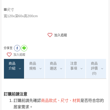
🟧尺寸
寬120x深60x高200cm
加入追蹤
分享至
加入追蹤
商品
商品
商品
注意
商品
介紹
規格
運送
事項
評價
(0)
訂購前請注意
0
注意事項：
/5
運 費 說 明
(0)筆
訂購前請先確認
商品款式、尺寸、材質
是否符合您的
由於
品項繁多，網頁無法及時更新，如有需
居家需求。
要購買商品，請於出發前來電或到「官方