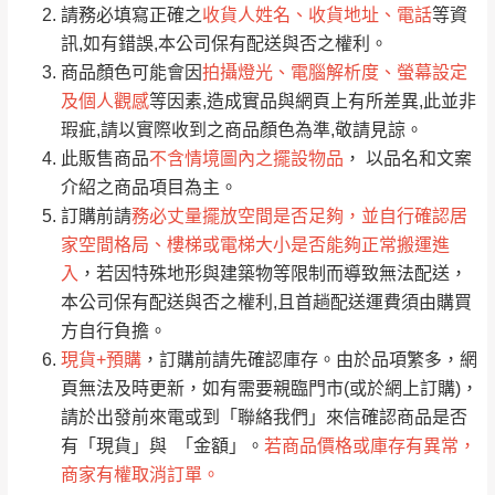
請務必填寫正確之
收貨人姓名、收貨地址、電話
等資
全部
依評論高至低排列
偏遠地區
Line客服」來信確認商品是否有「現貨」與
運送地
區
運送費用
訊,如有錯誤,本公司保有配送與否之權利。
「金額」。
（請先線上詢問 LINE
依評論低至高排列
只顯示附上圖片
商品顏色可能會因
拍攝燈光、電腦解析度、螢幕設定
→
@dershin
）
及個人觀感
等因素,造成實品與網頁上有所差異,此並非
若商品價格或庫存有異常，商家有權取消訂
只顯示附上評論
瑕疵,請以實際收到之商品顏色為準,敬請見諒。
單。
部分網路商品恕無法更改原設計或客製，敬請
桃園
復興鄉
此販售商品
不含情境圖內之擺設物品
， 以品名和文案
見諒！
介紹之商品項目為主。
接單後二日內(不含例假日)，我們客服會與您
峨眉鄉、五峰鄉、
訂購前請
務必丈量擺放空間是否足夠，並自行確認居
電話聯絡或E-Mail通知確認訂單。
橫山、北埔鄉、尖
家空間格局、樓梯或電梯大小是否能夠正常搬運進
（線上客
服 LINE →
@dershin
）
石鄉、寶山鄉山
入
，若因特殊地形與建築物等限制而導致無法配送，
新竹
下單前先詢問是否現貨
，若未詢問下單後無
區、新埔山區、芎
本公司保有配送與否之權利,且首趟配送運費須由購買
現貨我們客服會再來電或E-Mail與您聯絡
林山區、關西 玉山
方自行負擔。
免 運
（洽詢方式請搜尋 L
ine ID →
@dershin
）
里
現貨+預購
，訂購前請先確認庫存。由於品項繁多，網
費
運送範圍：限定北至基隆，南至苗栗，偏遠
頁無法及時更新，如有需要親臨門市(或於網上訂購)，
地區恕無法提供運送 (詳見運送規章)。
台北
無
請於出發前來電或到「聯絡我們」來信確認商品是否
有「現貨」與 「金額」。
若商品價格或庫存有異常，
商家有權取消訂單。
雙溪、貢寮、烏
配送範圍：