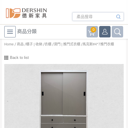
0
商品分類
Home
商品
櫃子 | 收納
衣櫃
滑門 | 推門式衣櫃
馬克斯#4*7推門衣櫃
Back to list