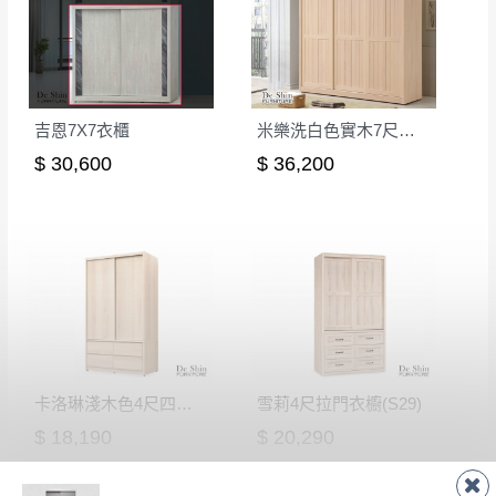
吉恩7X7衣櫃
米樂洗白色實木7尺推門衣櫥(815)
$ 30,600
$ 36,200
卡洛琳淺木色4尺四抽滑門衣櫃
雪莉4尺拉門衣櫥(S29)
$ 18,190
$ 20,290