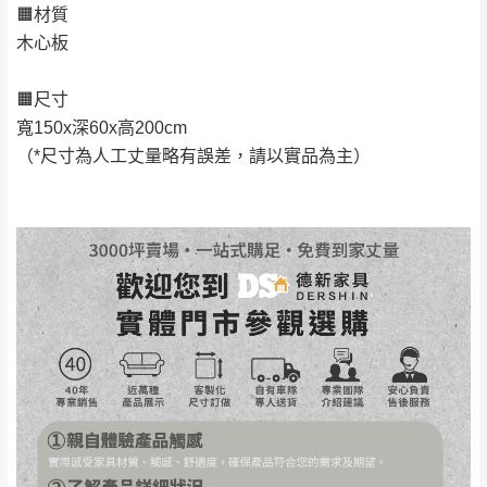
🟧材質
丈量，難免會有些許誤差值(約正負0.5CM)
。
木心板
詳細尺寸以實品為主。
。
非因本公司問題而需退換貨，請於收到貨7日
🟧尺寸
其它注意事項
內通知客服人員(Line@ ID：
@dershin
)
，並
寬150x深60x高200cm
本司貨車運送如因路況不佳、天候惡劣、過於偏遠之
須保持商品全新狀態與完整包裝。鑑賞期間
（*尺寸為人工丈量略有誤差，請以實品為主）
山區內等，或收貨地點搬運過於困難等因素，導致無
若發生非本司因素致使之汙損破壞，恕無法
法順利配送，本公司除了盡最大努力完成配送外，視
辦理退換貨。
狀況保有出貨的權利。
台北市、新北市地區固定每周(三)、(日)兩天
保護物流人員的工作安全，賣家無提供吊掛服務，若
收送貨，敬請見諒！
需以吊車或其他的吊掛方式吊運，費用將由買方自行
本公司部份商品無維修服務，超過7日鑑賞
支付。
期，商品使用年限，因客人使用習慣、居家
因大型傢俱有組裝、配送的問題，並非一般快速到貨
環境不同。若屬人為因素導致商品損壞、零
商品，無法指定特定時間送達，司機當天到貨前皆會
件短缺，則維修、搬運費用，需由消費者自
再與您通知，讓您不用整天在家等貨，以免浪費你的
行吸收(另事先與消費者報價，消費者同意將
寶貴時間。
會進行維修)。
如遇自然災害、政府宣布之災害警報等不可抗力情
到貨7日內為鑑賞期(注意:鑑賞期非試用期)，