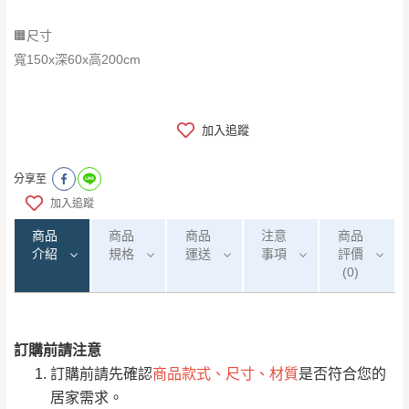
🟧尺寸
寬150x深60x高200cm
加入追蹤
分享至
加入追蹤
商品
商品
商品
注意
商品
介紹
規格
運送
事項
評價
(0)
訂購前請注意
0
注意事項：
/5
運 費 說 明
(0)筆
訂購前請先確認
商品款式、尺寸、材質
是否符合您的
由於
品項繁多，網頁無法及時更新，如有需
居家需求。
要購買商品，請於出發前來電或到「官方