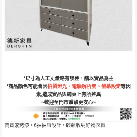
完成出貨15個工作天另行寄出，另外約加上2~7個
工作天內送達，如遇國定假日將順延寄送。
配送天數：5~14天
到貨時間：指定送貨日當天以電話聯絡確認
退換貨說明：
若收到不良品，請於到貨日起七日內通知本
｜周（一）配送部門固定公休無送貨｜
公司客服人員，我們將為您更換新品，運費
皆由本站負責，所有退回及換貨之商品必須
台北市、新北市地區固定每周(三)、(日)兩天收送貨
是全新狀態且完整包裝，床墊、床包、枕頭
類產品需為未拆封狀態(請保持商品、附件、
包裝、廠商紙及所有附隨文件或資料之完整
暫無配送地區
：
彰化、南投、雲林、嘉義、台南、高
*尺寸為人工丈量略有誤差，請以實品為主
性)，若未依照上述方式處理，恕無法接受退
雄、屏東、宜蘭、 花蓮、台東、金門、馬祖、澎湖地區
*商品顏色可能會因
拍攝燈光、電腦解析度、螢幕設定
等因
貨。
（可於LINE線上詢問 →
@dershin
）
素,造成實品與網頁上有所差異
由於透過電腦螢幕選購商品，可能會因個人
~歡迎至門市體驗更安心~
電腦螢幕的設定色差或解析度等因素， 與實
際商品的顏色、質感稍有不同，如因此而需
加收說明
退換貨，
需自付來回運費及人資成本
，請您
高質感烤漆，6抽抽屜設計，輕鬆收納好物衣櫃
訂購前詳加確認。(包含商品尺寸是否合適)。
訂購前請確認商品尺寸，大型物件因為人工