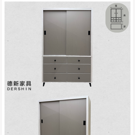
來、平溪、九份、
苗栗至基隆；其它地區暫不開放，如因特殊
石門、林口 下福
＊A108產品另收運費
地型限制(山區、鄉、鎮、村)、樓梯太小、無
里、新店山區、三
新北
法搬運上樓等因素，導致無法配送，
本公司
峽山區、石碇、坪
保有出貨的權利。
林、福隆、淡水山
保護物流人員的工作安全，賣家無提供吊掛
區、北投湖山路、
服務，若需以吊車或其他的吊掛方式吊運，
深坑山區
費用將由買方自行支付。
$ 9,000以上：免
因大型傢俱有組裝、配送的問題，並非一般
運費
快速到貨商品，無法指定特定時間送達，司
基隆
$ 9,000以下：
基隆山區
機當天到貨前皆會再與您通知，讓你不用整
NT$500元
天在家等貨，以節省您的寶貴時間。
＊A108產品另收運費
由於百貨公司配送較為不易，故暫無法配送
$ 9,000以上：免
至百貨公司內部。
卓蘭鎮、三灣、通
運費
霄山區、西湖、泰
苗栗
$ 9,000以下：
安鄉、大湖鄉、頭
發票寄送：
NT$500元
屋、獅潭鄉
若您選擇三聯式或索取兩聯式發票，發票將於商品
＊A108產品另收運費