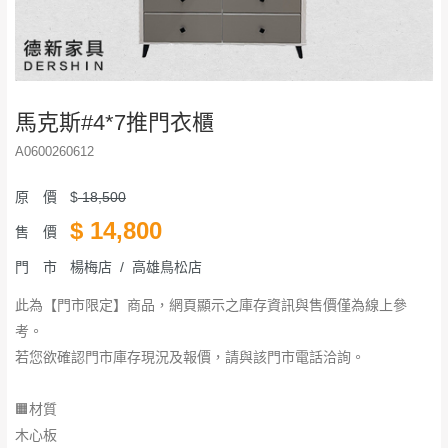
馬克斯#4*7推門衣櫃
A0600260612
原 價
$
18,500
$
14,800
售 價
門 市
楊梅店 / 高雄鳥松店
此為【門市限定】商品，網頁顯示之庫存資訊與售價僅為線上參
考。
若您欲確認門市庫存現況及報價，請與該門市電話洽詢。
🟧材質
木心板