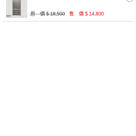
原 價 $ 18,500
售 價 $ 14,800
鋼刷白4X7尺推門衣櫥
吉恩7X7衣櫃+被櫃
$ 8,600
$ 38,900
伊格絲2.7尺雙吊推門衣櫥(L740)
肯詩特烤白雙色3尺衣櫥(518)
$ 11,840
$ 10,800