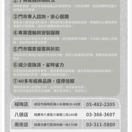
事，而危及運送人員輸送之安全，本司得視狀況延後
若非商品品質瑕疵問題於鑑賞期內退貨之情
或停止運送服務。
形，我們需酌收退貨運費。
百貨公司配送暫無法配合開店前、閉店後時段，並送
如欲放置營業場所及公開場合之商品則無享
至百貨公司卸貨區為限，恕無法送至指定樓面。
《 如
有商品一年保固之服務。
遇百貨周年慶期間，恕暫停百貨公司相關運送 》
無回收家具服務，若需回收家俱可聯絡當地請清潔隊
▪️
訂單成立
時請儘速於三日內完成付款，
交易恕不
回收,免付費清運專線：0800-085-717
殺價，商品均已最低價格售出
，且在特定時日會給
予折扣，請密切注意。
▪️
三
日內若未接獲您的匯款或轉帳通知，商品將不
予保留(訂單自動取消)。
▪️
無回收家具服務，若需回收家具可聯絡當地請清
潔隊回收,免付費清運專線：0800-085-717。