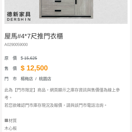
屋馬#4*7尺推門衣櫃
A0290059000
原 價
$
15,625
$
12,500
售 價
門 市
楊梅店 / 桃園店
此為【門市限定】商品，網頁顯示之庫存資訊與售價僅為線上參
考。
若您欲確認門市庫存現況及報價，請與該門市電話洽詢。
🟧材質
木心板