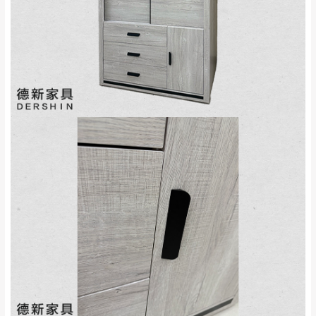
完成出貨15個工作天另行寄出，另外約加上2~7個
工作天內送達，如遇國定假日將順延寄送。
配送天數：5~14天
到貨時間：指定送貨日當天以電話聯絡確認
退換貨說明：
若收到不良品，請於到貨日起七日內通知本
｜周（一）配送部門固定公休無送貨｜
公司客服人員，我們將為您更換新品，運費
皆由本站負責，所有退回及換貨之商品必須
台北市、新北市地區固定每周(三)、(日)兩天收送貨
是全新狀態且完整包裝，床墊、床包、枕頭
類產品需為未拆封狀態(請保持商品、附件、
包裝、廠商紙及所有附隨文件或資料之完整
暫無配送地區
：
彰化、南投、雲林、嘉義、台南、高
性)，若未依照上述方式處理，恕無法接受退
雄、屏東、宜蘭、 花蓮、台東、金門、馬祖、澎湖地區
貨。
（可於LINE線上詢問 →
@dershin
）
由於透過電腦螢幕選購商品，可能會因個人
電腦螢幕的設定色差或解析度等因素， 與實
際商品的顏色、質感稍有不同，如因此而需
加收說明
退換貨，
需自付來回運費及人資成本
，請您
訂購前詳加確認。(包含商品尺寸是否合適)。
訂購前請確認商品尺寸，大型物件因為人工