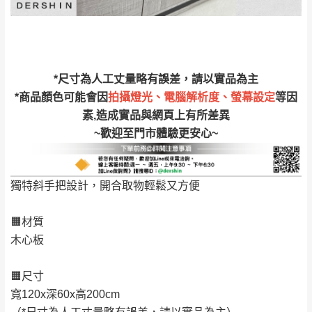
丈量，難免會有些許誤差值(約正負0.5CM)
。
詳細尺寸以實品為主。
。
非因本公司問題而需退換貨，請於收到貨7日
其它注意事項
內通知客服人員(Line@ ID：
@dershin
)
，並
*尺寸為人工丈量略有誤差，請以實品為主
本司貨車運送如因路況不佳、天候惡劣、過於偏遠之
須保持商品全新狀態與完整包裝。鑑賞期間
*商品顏色可能會因
拍攝燈光、電腦解析度、螢幕設定
等因
山區內等，或收貨地點搬運過於困難等因素，導致無
素,造成實品與網頁上有所差異
若發生非本司因素致使之汙損破壞，恕無法
法順利配送，本公司除了盡最大努力完成配送外，視
~歡迎至門市體驗更安心~
辦理退換貨。
狀況保有出貨的權利。
台北市、新北市地區固定每周(三)、(日)兩天
保護物流人員的工作安全，賣家無提供吊掛服務，若
收送貨，敬請見諒！
獨特斜手把設計，開合取物輕鬆又方便
需以吊車或其他的吊掛方式吊運，費用將由買方自行
本公司部份商品無維修服務，超過7日鑑賞
支付。
期，商品使用年限，因客人使用習慣、居家
🟧材質
因大型傢俱有組裝、配送的問題，並非一般快速到貨
環境不同。若屬人為因素導致商品損壞、零
木心板
商品，無法指定特定時間送達，司機當天到貨前皆會
件短缺，則維修、搬運費用，需由消費者自
再與您通知，讓您不用整天在家等貨，以免浪費你的
行吸收(另事先與消費者報價，消費者同意將
🟧尺寸
寶貴時間。
會進行維修)。
寬120x深60x高200cm
如遇自然災害、政府宣布之災害警報等不可抗力情
到貨7日內為鑑賞期(注意:鑑賞期非試用期)，