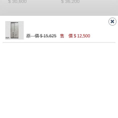
$ 30,600
$ 36,200
原 價 $ 15,625
售 價 $ 12,500
卡洛琳淺木色4尺四抽滑門衣櫃
雪莉4尺拉門衣櫥(S29)
$ 18,190
$ 20,290