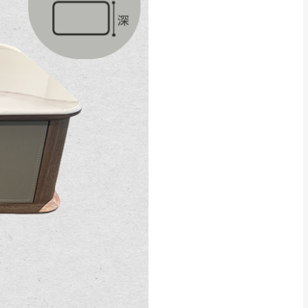
貢寮、烏來、平溪、九份、石
下福里、新店山區、三峽山區、
達，司機當天到貨前皆
林、福隆、淡水山區、北投湖山
路、深坑山區
基隆山區
加上2~7個工作天內
三灣、通霄山區、西湖、泰安
、大湖鄉、頭屋、獅潭鄉
，運費皆由本站負責，
未拆封狀態(請保持商
理，恕無法接受退貨。
 與實際商品的顏色、
加確認。(包含商品尺寸