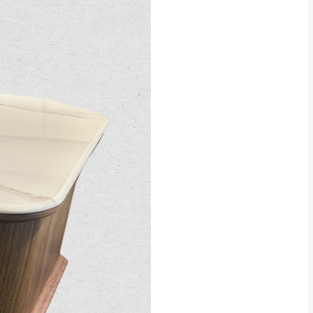
CM) 詳細尺寸以實品
in
)
，並須保持商品全新
、馬祖、澎湖地區
貨。
、居家環境不同。若屬人
先與消費者報價，消費
。
退貨之情形，我們需酌收
特定時日會給予折扣，
等因素，導致無法順利配送，
用將由買方自行支付。
17。
當天到貨前皆會再與您通知，