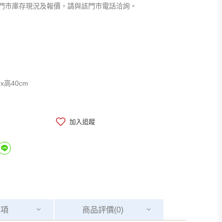
門市庫存現況及報價，請與該門市電話洽詢。
0x高40cm
加入追蹤
事項
商品
評價(0)