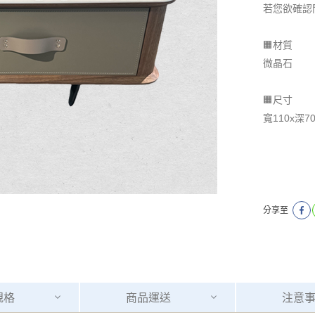
若您欲確認
🟧材質
微晶石
🟧尺寸
寬110x深7
分享至
規格
商品
運送
注意