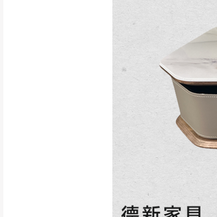
行支付。
新北
因大型傢俱有組
會再與您通知，
由於百貨公司配
基隆
發票寄送：
若您選擇三聯式或索取
送達，如遇國定假日將
苗栗
退換貨說明：
若收到不良品，
所有退回及換貨
品、附件、包裝
由於透過電腦螢
質感稍有不同，
是否合適)。