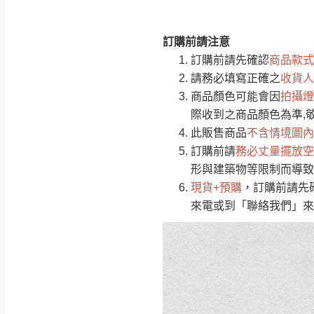
訂購前請注意
注意事項：
0
訂購前請先確認
商品款式
由於
品項繁多，
/5
請務必填寫正確之
收貨人
(0)筆
認商品是否有「
商品顏色可能會因
拍攝燈
運送地
區
若商品價格或庫存有
際收到之商品顏色為準,
接單後二日內(不
此販售商品
不含情境圖內
訂購前請
務必丈量擺放空
（線上客
服 LIN
桃園
形與建築物等限制而導致
下單前先詢問是
現貨+預購
，訂購前請先
（洽詢方式請搜尋
來電或到「聯絡我們」來
運送範圍：限定北
新竹
配送範圍：
苗栗至基隆；其
台北
素，導致無法配
保護物流人員的