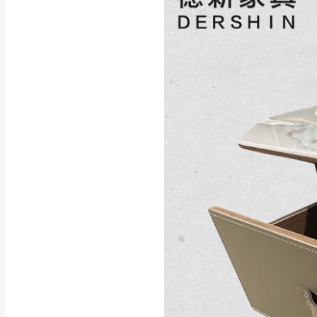
訂購前請確認商品
為主。
暫無配送地區
非因本公司問題而
：
彰化、南
（可於LINE線上詢問 →
狀態與完整包裝
@d
台北市、新北市地
本公司部份商品
加收說明
為因素導致商品
者同意將會進行維
到貨7日內為鑑
退貨運費。
如欲放置營業場
其它注意事項
▪️
訂單成立
時請儘速於
本司貨車運送如因路況不
請密切注意。
本公司除了盡最大努力完
▪️
三
日內若未接獲您的匯
保護物流人員的工作安全
▪️
無回收家具服務，若需回
因大型傢俱有組裝、配送
讓您不用整天在家等貨，