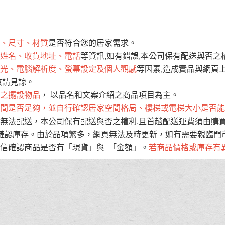
運 費 說 明
、尺寸、材質
是否符合您的居家需求。
網頁無法及時更新，如有需要購買商品，請於出發前來電或到「官方
姓名、收貨地址、電話
等資訊,如有錯誤,本公司保有配送與否之
全部
依評論高至低排列
依評論低至高排列
現貨」與 「金額」。
光、電腦解析度、螢幕設定及個人觀感
等因素,造成實品與網頁上
運送費用
異常，商家有權取消訂單。
部分網路商品恕無法更改原設計或
敬請見諒。
（請先
含例假日)，我們客服會與您電話聯絡或E-Mail通知確認訂單。
之擺設物品
， 以品名和文案介紹之商品項目為主。
間是否足夠，並自行確認居家空間格局、樓梯或電梯大小是否能
E →
@dershin
）
無法配送，本公司保有配送與否之權利,且首趟配送運費須由購
否現貨
，若未詢問下單後無現貨我們客服會再來電或E-Mail與您
確認庫存。由於品項繁多，網頁無法及時更新，如有需要親臨門市
 L
ine ID →
@dershin
）
信確認商品是否有「現貨」與 「金額」。
若商品價格或庫存有
峨眉鄉、
至基隆，南至苗栗，偏遠地區恕無法提供運送 (詳見運送規章)
鄉、寶山
免 運 費
它地區暫不開放，如因特殊地型限制(山區、鄉、鎮、村)、樓梯
送，
本公司保有出貨的權利。
工作安全，賣家無提供吊掛服務，若需以吊車或其他的吊掛方式