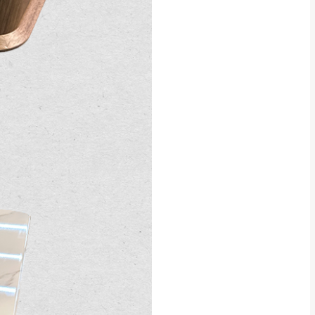
得視狀況延後或停止運送服
指定樓面。
《 如遇百貨周年慶
7