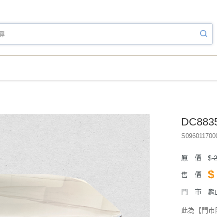
DC88
S096011700
原 價
$
2
$
售 價
門 市
龜
此為【門市