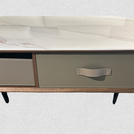
雙溪、
門、林口 
＊A108產品另收運費
裝、配送的問題，並非一般快速到貨商品，無法指定特定時間送
石碇、坪
讓你不用整天在家等貨，以節省您的寶貴時間。
送較為不易，故暫無法配送至百貨公司內部。
$ 9,000以上：免運費
$ 9,000以下：NT$500元
＊A108產品另收運費
兩聯式發票，發票將於商品完成出貨15個工作天另行寄出，另外約
$ 9,000以上：免運費
卓蘭鎮、
順延寄送。
$ 9,000以下：NT$500元
鄉
＊A108產品另收運費
請於到貨日起七日內通知本公司客服人員，我們將為您更換新品
配送天數：5~14天
之商品必須是全新狀態且完整包裝，床墊、床包、枕頭類產品需為
到貨時間：指定送貨日當天以電話聯絡確認
、廠商紙及所有附隨文件或資料之完整性)，若未依照上述方式處
幕選購商品，可能會因個人電腦螢幕的設定色差或解析度等因素，
｜周（一）配送部門固定公休無送貨｜
如因此而需退換貨，
需自付來回運費及人資成本
，請您訂購前詳
台北市、新北市地區固定每周(三)、(日)兩天收送貨