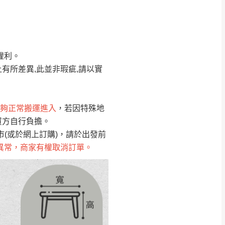
Line客服」來信確
權利。
只顯示附上圖片
只顯示附上評論
有所差異,此並非瑕疵,請以實
偏遠地區
客製，敬請見諒！
線上詢問 LINE →
@dershin
）
夠正常搬運進入
，若因特殊地
買方自行負擔。
復興鄉
聯絡
(或於網上訂購)，請於出發前
異常，商家有權取消訂單。
五峰鄉、橫山、北埔鄉、尖石
。
鄉山區、新埔山區、芎林山區、
關西 玉山里
太小、無法搬運上樓等因
無
吊運，費用將由買方自