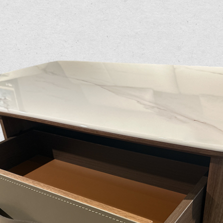
尺寸，大型物件因為人工丈量，難免會有些許誤差值(約正負0.5
需退換貨，請於收到貨7日內通知客服人員(Line@ ID：
@dersh
投、雲林、嘉義、台南、高雄、屏東、宜蘭、 花蓮、台東、金門
。鑑賞期間若發生非本司因素致使之汙損破壞，恕無法辦理退換
ershin
）
區固定每周(三)、(日)兩天收送貨，敬請見諒！
無維修服務，超過7日鑑賞期，商品使用年限，因客人使用習慣
損壞、零件短缺，則維修、搬運費用，需由消費者自行吸收(另事
修)。
賞期(注意:鑑賞期非試用期)，若非商品品質瑕疵問題於鑑賞期內
。
所及公開場合之商品則無享有商品一年保固之服務。
三日內完成付款，
交易恕不殺價，商品均已最低價格售出
，且在
佳、天候惡劣、過於偏遠之山區內等，或收貨地點搬運過於困難
成配送外，視狀況保有出貨的權利。
款或轉帳通知，商品將不予保留(訂單自動取消)。
，賣家無提供吊掛服務，若需以吊車或其他的吊掛方式吊運，費
收家具可聯絡當地請清潔隊回收,免付費清運專線：0800-085-7
的問題，並非一般快速到貨商品，無法指定特定時間送達，司機
以免浪費你的寶貴時間。