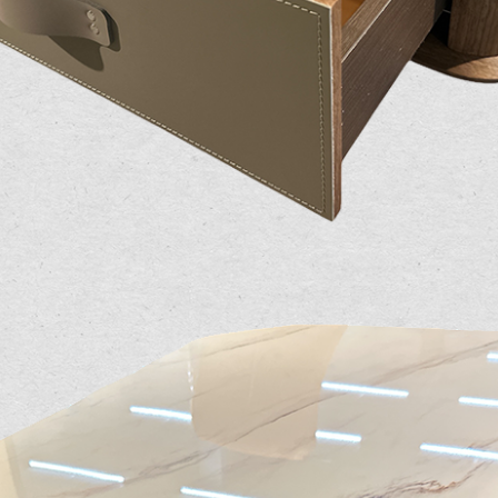
之災害警報等不可抗力情事，而危及運送人員輸送之安全，本司
開店前、閉店後時段，並送至百貨公司卸貨區為限，恕無法送至
關運送 》
家俱可聯絡當地請清潔隊回收,免付費清運專線：0800-085-71