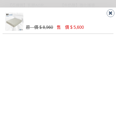
【亞粿圓】乳膠AGRO彈簧強化護邊床墊-單人3.5尺｜德新床墊
【牛奶酪】強化護邊獨立筒乳膠床墊-雙人5尺｜德新床墊
$ 37,500
$ 19,800
原 價 $ 8,960
售 價 $ 5,600
【新輕井澤】高分子科技棉無彈簧健康床墊-雙人5尺(軟硬適中)｜德新 VIP 床墊
【竹立方】親膚竹纖維強化護邊透氣獨立筒床墊-單人3.5尺｜德新床墊
$ 43,800
$ 23,100