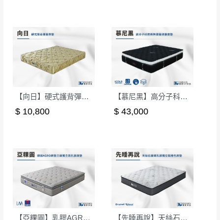
百貨公司配送暫無法配合開店前、閉店後時段，並送
如欲放置營業場所及公開場合之商品則無享
至百貨公司卸貨區為限，恕無法送至指定樓面。
《 如
有商品一年保固之服務。
遇百貨周年慶期間，恕暫停百貨公司相關運送 》
無回收家具服務，若需回收家俱可聯絡當地請清潔隊
▪️
訂單成立
時請儘速於三日內完成付款，
交易恕不
回收,免付費清運專線：0800-085-717
殺價，商品均已最低價格售出
，且在特定時日會給
予折扣，請密切注意。
▪️
三
日內若未接獲您的匯款或轉帳通知，商品將不
予保留(訂單自動取消)。
【向日】硬式護背彈簧床墊-雙人5尺｜德新床墊
【慕尼黑】高分子科技棉無彈簧健康床墊-單人3.5尺(偏硬)｜德新 VIP 床墊
▪️
無回收家具服務，若需回收家具可聯絡當地請清
$ 10,800
$ 43,000
潔隊回收,免付費清運專線：0800-085-717。
【亞粿圓】乳膠AGRO彈簧強化護邊床墊-雙人5尺｜德新床墊
【先睡再說】天絲石墨烯乳膠獨立筒捲包床墊-單人3.5尺｜德新床墊