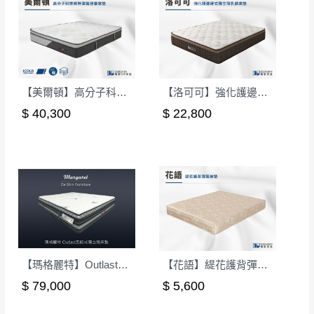
【美爾頓】高分子科技棉無彈簧健康床墊-雙人加大6尺(偏硬)｜德新 VIP 床墊
【洛可可】強化護邊硬式獨立筒乳膠床墊-雙人5尺｜德新床墊
$ 40,300
$ 22,800
【瑪格麗特】Outlast五段式獨立筒床墊-5尺雙人(軟硬適中)｜德新 VIP 床墊
【花語】緹花護背彈簧床墊-單人3.5尺
$ 79,000
$ 5,600