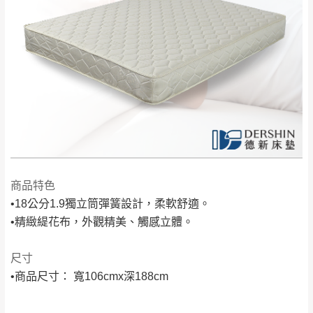
「金額」。
（請先線上詢問 LINE
依評論低至高排列
只顯示附上圖片
→
@dershin
）
若商品價格或庫存有異常，商家有權取消訂
只顯示附上評論
單。
部分網路商品恕無法更改原設計或客製，敬請
桃園
復興鄉
見諒！
接單後二日內(不含例假日)，我們客服會與您
峨眉鄉、五峰鄉、
電話聯絡或E-Mail通知確認訂單。
橫山、北埔鄉、尖
（線上客
服 LINE →
@dershin
）
石鄉、寶山鄉山
新竹
下單前先詢問是否現貨
，若未詢問下單後無
區、新埔山區、芎
現貨我們客服會再來電或E-Mail與您聯絡
林山區、關西 玉山
免 運
（洽詢方式請搜尋 L
ine ID →
@dershin
）
商品特色
里
費
運送範圍：限定北至基隆，南至苗栗，偏遠
•18公分1.9獨立筒彈簧設計，柔軟舒適。
•精緻緹花布，外觀精美、觸感立體。
地區恕無法提供運送 (詳見運送規章)。
台北
無
尺寸
雙溪、貢寮、烏
配送範圍：
•商品尺寸： 寬106cmx深188cm
來、平溪、九份、
苗栗至基隆；其它地區暫不開放，如因特殊
石門、林口 下福
＊A108產品另收運費
地型限制(山區、鄉、鎮、村)、樓梯太小、無