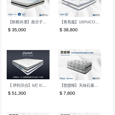
【新輕井澤】高分子科技棉無彈簧健康床墊-單人3.5尺(軟硬適中)｜德新 VIP 床墊
【青鳥嵐】100%ICOLD涼感強化護邊硬式獨立筒床墊-雙人5尺｜德新床墊
$ 35,000
$ 38,800
【 伊利莎白】6尺 ICOLD涼感紗乳膠三段獨立筒上下床墊｜德新 VIP 床墊
【悠遊睡】天絲石墨烯三折墊｜薄墊｜摺疊床墊-單人3尺
$ 51,300
$ 7,800