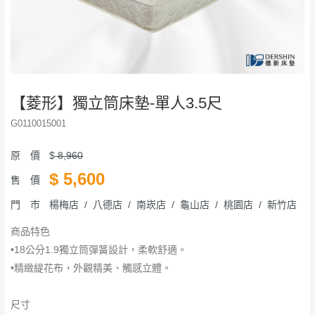
【菱形】獨立筒床墊-單人3.5尺
G0110015001
原 價
$
8,960
$
5,600
售 價
門 市
楊梅店 / 八德店 / 南崁店 / 龜山店 / 桃園店 / 新竹店
商品特色
•18公分1.9獨立筒彈簧設計，柔軟舒適。
•精緻緹花布，外觀精美、觸感立體。
尺寸