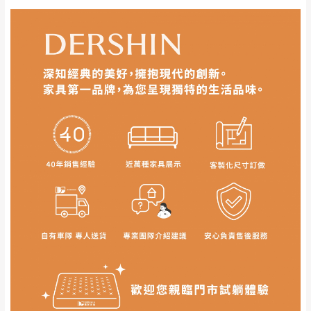
里、新店山區、三
新北
法搬運上樓等因素，導致無法配送，
本公司
峽山區、石碇、坪
保有出貨的權利。
林、福隆、淡水山
保護物流人員的工作安全，賣家無提供吊掛
區、北投湖山路、
服務，若需以吊車或其他的吊掛方式吊運，
深坑山區
費用將由買方自行支付。
$ 9,000以上：免
因大型傢俱有組裝、配送的問題，並非一般
運費
快速到貨商品，無法指定特定時間送達，司
基隆
$ 9,000以下：
基隆山區
機當天到貨前皆會再與您通知，讓你不用整
NT$500元
天在家等貨，以節省您的寶貴時間。
＊A108產品另收運費
由於百貨公司配送較為不易，故暫無法配送
$ 9,000以上：免
至百貨公司內部。
卓蘭鎮、三灣、通
運費
霄山區、西湖、泰
苗栗
$ 9,000以下：
安鄉、大湖鄉、頭
發票寄送：
NT$500元
屋、獅潭鄉
若您選擇三聯式或索取兩聯式發票，發票將於商品
＊A108產品另收運費
完成出貨15個工作天另行寄出，另外約加上2~7個
工作天內送達，如遇國定假日將順延寄送。
配送天數：5~14天