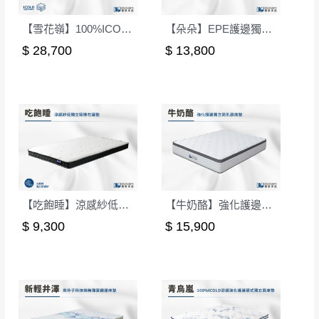
【雪花嶺】100%ICOLD涼感強化護邊透氣獨立筒床墊-單人3.5尺｜德新床墊
【朵朵】EPE護邊獨立筒床墊-雙人5尺｜德新床墊
$ 28,700
$ 13,800
【吃飽睡】涼感紗低獨立筒捲包薄墊-單人3.5尺
【牛奶酪】強化護邊獨立筒乳膠床墊-單人3.5尺｜德新床墊
$ 9,300
$ 15,900