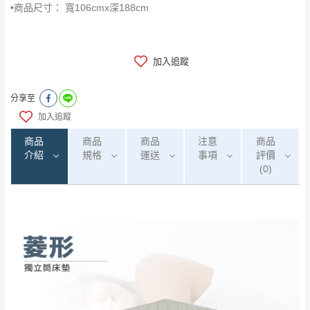
•商品尺寸： 寬106cmx深188cm
加入追蹤
分享至
加入追蹤
商品
商品
商品
注意
商品
介紹
規格
運送
事項
評價
(0)
0
注意事項：
/5
運 費 說 明
(0)筆
由於
品項繁多，網頁無法及時更新，如有需
要購買商品，請於出發前來電或到「官方
全部
依評論高至低排列
偏遠地區
Line客服」來信確認商品是否有「現貨」與
運送地
區
運送費用