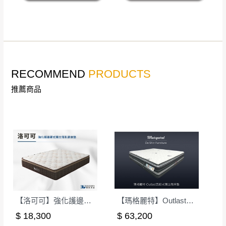
詳細尺寸以實品為主。
。
非因本公司問題而需退換貨，請於收到貨7日
其它注意事項
內通知客服人員(Line@ ID：
@dershin
)
，並
本司貨車運送如因路況不佳、天候惡劣、過於偏遠之
須保持商品全新狀態與完整包裝。鑑賞期間
山區內等，或收貨地點搬運過於困難等因素，導致無
若發生非本司因素致使之汙損破壞，恕無法
法順利配送，本公司除了盡最大努力完成配送外，視
辦理退換貨。
RECOMMEND
PRODUCTS
狀況保有出貨的權利。
台北市、新北市地區固定每周(三)、(日)兩天
推薦商品
保護物流人員的工作安全，賣家無提供吊掛服務，若
收送貨，敬請見諒！
需以吊車或其他的吊掛方式吊運，費用將由買方自行
本公司部份商品無維修服務，超過7日鑑賞
支付。
期，商品使用年限，因客人使用習慣、居家
因大型傢俱有組裝、配送的問題，並非一般快速到貨
環境不同。若屬人為因素導致商品損壞、零
商品，無法指定特定時間送達，司機當天到貨前皆會
件短缺，則維修、搬運費用，需由消費者自
再與您通知，讓您不用整天在家等貨，以免浪費你的
行吸收(另事先與消費者報價，消費者同意將
寶貴時間。
會進行維修)。
如遇自然災害、政府宣布之災害警報等不可抗力情
到貨7日內為鑑賞期(注意:鑑賞期非試用期)，
事，而危及運送人員輸送之安全，本司得視狀況延後
【洛可可】強化護邊硬式獨立筒乳膠床墊-單人3.5尺｜德新床墊
【瑪格麗特】Outlast五段式獨立筒床墊-3.5尺單人(軟硬適中)｜德新 VIP 床墊
若非商品品質瑕疵問題於鑑賞期內退貨之情
或停止運送服務。
$ 18,300
$ 63,200
形，我們需酌收退貨運費。