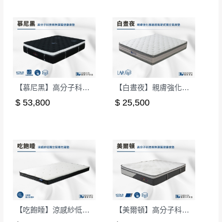
【慕尼黑】高分子科技棉無彈簧健康床墊-雙人5尺(偏硬)｜德新 VIP 床墊
【白晝夜】親膚強化護邊透氣硬式獨立筒床墊-單人3.5尺｜德新床墊
$ 53,800
$ 25,500
【吃飽睡】涼感紗低獨立筒捲包薄墊-單人3尺
【美爾頓】高分子科技棉無彈簧健康床墊-單人3.5尺(偏硬)｜德新 VIP 床墊