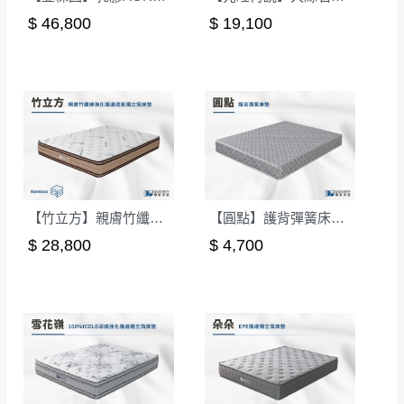
$ 46,800
$ 19,100
【竹立方】親膚竹纖維強化護邊透氣獨立筒床墊-雙人5尺｜德新床墊
【圓點】護背彈簧床墊-單人3.5尺
$ 28,800
$ 4,700