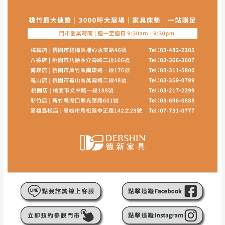
到貨時間：指定送貨日當天以電話聯絡確認
退換貨說明：
若收到不良品，請於到貨日起七日內通知本
｜周（一）配送部門固定公休無送貨｜
公司客服人員，我們將為您更換新品，運費
皆由本站負責，所有退回及換貨之商品必須
台北市、新北市地區固定每周(三)、(日)兩天收送貨
是全新狀態且完整包裝，床墊、床包、枕頭
類產品需為未拆封狀態(請保持商品、附件、
包裝、廠商紙及所有附隨文件或資料之完整
暫無配送地區
：
彰化、南投、雲林、嘉義、台南、高
性)，若未依照上述方式處理，恕無法接受退
雄、屏東、宜蘭、 花蓮、台東、金門、馬祖、澎湖地區
貨。
（可於LINE線上詢問 →
@dershin
）
由於透過電腦螢幕選購商品，可能會因個人
電腦螢幕的設定色差或解析度等因素， 與實
際商品的顏色、質感稍有不同，如因此而需
加收說明
退換貨，
需自付來回運費及人資成本
，請您
訂購前詳加確認。(包含商品尺寸是否合適)。
訂購前請確認商品尺寸，大型物件因為人工
丈量，難免會有些許誤差值(約正負0.5CM)
。