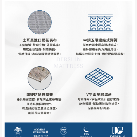
運送地
區
運送費用
「金額」。
（請先線上詢問 LINE
依評論低至高排列
只顯示附上圖片
→
@dershin
）
若商品價格或庫存有異常，商家有權取消訂
只顯示附上評論
單。
部分網路商品恕無法更改原設計或客製，敬請
桃園
復興鄉
見諒！
接單後二日內(不含例假日)，我們客服會與您
峨眉鄉、五峰鄉、
電話聯絡或E-Mail通知確認訂單。
橫山、北埔鄉、尖
（線上客
服 LINE →
@dershin
）
石鄉、寶山鄉山
新竹
下單前先詢問是否現貨
，若未詢問下單後無
區、新埔山區、芎
現貨我們客服會再來電或E-Mail與您聯絡
林山區、關西 玉山
免 運
（洽詢方式請搜尋 L
ine ID →
@dershin
）
里
費
運送範圍：限定北至基隆，南至苗栗，偏遠
地區恕無法提供運送 (詳見運送規章)。
台北
無
雙溪、貢寮、烏
配送範圍：
來、平溪、九份、
苗栗至基隆；其它地區暫不開放，如因特殊
石門、林口 下福