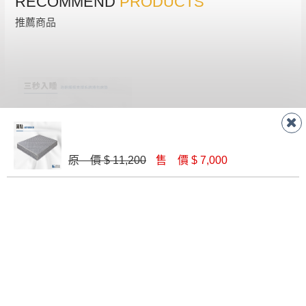
RECOMMEND
PRODUCTS
形，我們需酌收退貨運費。
百貨公司配送暫無法配合開店前、閉店後時段，並送
推薦商品
如欲放置營業場所及公開場合之商品則無享
至百貨公司卸貨區為限，恕無法送至指定樓面。
《 如
有商品一年保固之服務。
遇百貨周年慶期間，恕暫停百貨公司相關運送 》
無回收家具服務，若需回收家俱可聯絡當地請清潔隊
▪️
訂單成立
時請儘速於三日內完成付款，
交易恕不
回收,免付費清運專線：0800-085-717
殺價，商品均已最低價格售出
，且在特定時日會給
予折扣，請密切注意。
▪️
三
日內若未接獲您的匯款或轉帳通知，商品將不
予保留(訂單自動取消)。
原 價 $ 11,200
售 價 $ 7,000
▪️
無回收家具服務，若需回收家具可聯絡當地請清
【三秒入睡】泡棉護框支撐系統捲包床墊-雙人加大6尺｜德新床墊
潔隊回收,免付費清運專線：0800-085-717。
$ 47,700
聯絡客服