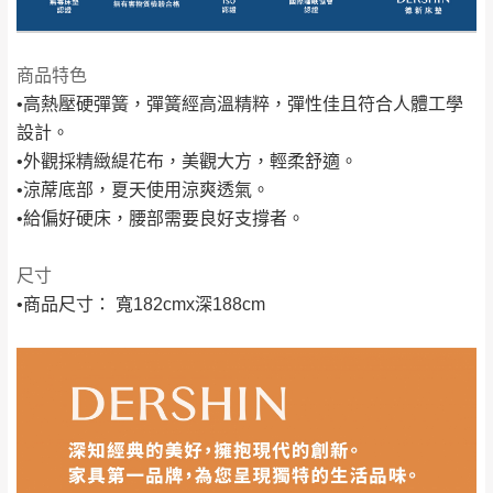
＊A108產品另收運費
地型限制(山區、鄉、鎮、村)、樓梯太小、無
里、新店山區、三
新北
法搬運上樓等因素，導致無法配送，
本公司
峽山區、石碇、坪
保有出貨的權利。
商品特色
林、福隆、淡水山
保護物流人員的工作安全，賣家無提供吊掛
•高熱壓硬彈簧，彈簧經高溫精粹，彈性佳且符合人體工學
區、北投湖山路、
服務，若需以吊車或其他的吊掛方式吊運，
設計。
深坑山區
費用將由買方自行支付。
•外觀採精緻緹花布，美觀大方，輕柔舒適。
$ 9,000以上：免
因大型傢俱有組裝、配送的問題，並非一般
•涼蓆底部，夏天使用涼爽透氣。
運費
快速到貨商品，無法指定特定時間送達，司
•給偏好硬床，腰部需要良好支撐者。
基隆
$ 9,000以下：
基隆山區
機當天到貨前皆會再與您通知，讓你不用整
NT$500元
天在家等貨，以節省您的寶貴時間。
尺寸
＊A108產品另收運費
由於百貨公司配送較為不易，故暫無法配送
•商品尺寸： 寬182cmx深188cm
$ 9,000以上：免
至百貨公司內部。
卓蘭鎮、三灣、通
運費
霄山區、西湖、泰
苗栗
$ 9,000以下：
安鄉、大湖鄉、頭
發票寄送：
NT$500元
屋、獅潭鄉
若您選擇三聯式或索取兩聯式發票，發票將於商品
＊A108產品另收運費
完成出貨15個工作天另行寄出，另外約加上2~7個
工作天內送達，如遇國定假日將順延寄送。
配送天數：5~14天