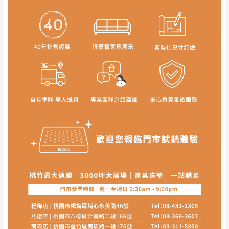
到貨時間：指定送貨日當天以電話聯絡確認
退換貨說明：
若收到不良品，請於到貨日起七日內通知本
｜周（一）配送部門固定公休無送貨｜
公司客服人員，我們將為您更換新品，運費
皆由本站負責，所有退回及換貨之商品必須
台北市、新北市地區固定每周(三)、(日)兩天收送貨
是全新狀態且完整包裝，床墊、床包、枕頭
類產品需為未拆封狀態(請保持商品、附件、
包裝、廠商紙及所有附隨文件或資料之完整
暫無配送地區
：
彰化、南投、雲林、嘉義、台南、高
性)，若未依照上述方式處理，恕無法接受退
雄、屏東、宜蘭、 花蓮、台東、金門、馬祖、澎湖地區
貨。
（可於LINE線上詢問 →
@dershin
）
由於透過電腦螢幕選購商品，可能會因個人
電腦螢幕的設定色差或解析度等因素， 與實
際商品的顏色、質感稍有不同，如因此而需
加收說明
退換貨，
需自付來回運費及人資成本
，請您
訂購前詳加確認。(包含商品尺寸是否合適)。
訂購前請確認商品尺寸，大型物件因為人工
丈量，難免會有些許誤差值(約正負0.5CM)
。