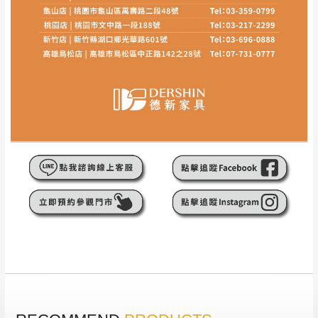
詳細尺寸以實品為主。
。
非因本公司問題而需退換貨，請於收到貨7日
其它注意事項
內通知客服人員(Line@ ID：
@dershin
)
，並
本司貨車運送如因路況不佳、天候惡劣、過於偏遠之
須保持商品全新狀態與完整包裝。鑑賞期間
山區內等，或收貨地點搬運過於困難等因素，導致無
若發生非本司因素致使之汙損破壞，恕無法
法順利配送，本公司除了盡最大努力完成配送外，視
辦理退換貨。
狀況保有出貨的權利。
台北市、新北市地區固定每周(三)、(日)兩天
保護物流人員的工作安全，賣家無提供吊掛服務，若
收送貨，敬請見諒！
需以吊車或其他的吊掛方式吊運，費用將由買方自行
本公司部份商品無維修服務，超過7日鑑賞
支付。
期，商品使用年限，因客人使用習慣、居家
因大型傢俱有組裝、配送的問題，並非一般快速到貨
環境不同。若屬人為因素導致商品損壞、零
商品，無法指定特定時間送達，司機當天到貨前皆會
件短缺，則維修、搬運費用，需由消費者自
再與您通知，讓您不用整天在家等貨，以免浪費你的
行吸收(另事先與消費者報價，消費者同意將
寶貴時間。
會進行維修)。
如遇自然災害、政府宣布之災害警報等不可抗力情
到貨7日內為鑑賞期(注意:鑑賞期非試用期)，
事，而危及運送人員輸送之安全，本司得視狀況延後
若非商品品質瑕疵問題於鑑賞期內退貨之情
或停止運送服務。