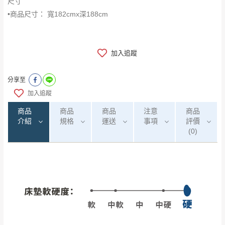
尺寸
•商品尺寸： 寬182cmx深188cm
加入追蹤
分享至
加入追蹤
商品
商品
商品
注意
商品
介紹
規格
運送
事項
評價
(0)
0
注意事項：
/5
運 費 說 明
(0)筆
由於
品項繁多，網頁無法及時更新，如有需
要購買商品，請於出發前來電或到「官方
全部
依評論高至低排列
偏遠地區
Line客服」來信確認商品是否有「現貨」與