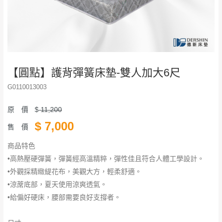
【圓點】護背彈簧床墊-雙人加大6尺
G0110013003
原 價
$
11,200
$
7,000
售 價
商品特色
•高熱壓硬彈簧，彈簧經高溫精粹，彈性佳且符合人體工學設計。
•外觀採精緻緹花布，美觀大方，輕柔舒適。
•涼蓆底部，夏天使用涼爽透氣。
•給偏好硬床，腰部需要良好支撐者。