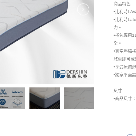
商品特色
•比利時L
•比利時L
力。
•捲包專用
全。
•真空壓縮
旅車即可載
•享受療癒
•獨家平面
尺寸
•商品尺寸： 