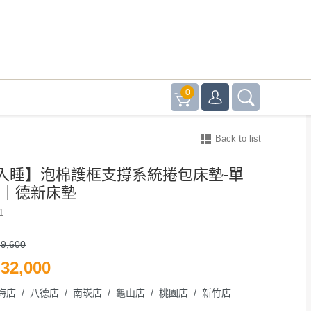
0
Back to list
入睡】泡棉護框支撐系統捲包床墊-單
尺｜德新床墊
1
9,600
32,000
梅店 / 八德店 / 南崁店 / 龜山店 / 桃園店 / 新竹店