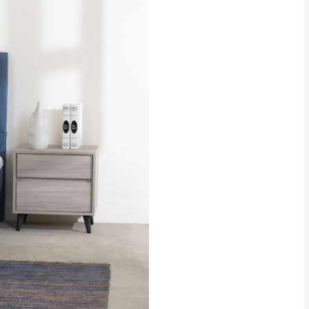
關西 玉山里
太小、無法搬運上樓等因
無
吊運，費用將由買方自
貢寮、烏來、平溪、九份、石
下福里、新店山區、三峽山區、
達，司機當天到貨前皆
林、福隆、淡水山區、北投湖山
路、深坑山區
基隆山區
加上2~7個工作天內
三灣、通霄山區、西湖、泰安
、大湖鄉、頭屋、獅潭鄉
，運費皆由本站負責，
未拆封狀態(請保持商