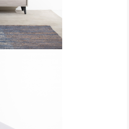
用將由買方自行支付。
17。
當天到貨前皆會再與您通知，
得視狀況延後或停止運送服
指定樓面。
《 如遇百貨周年慶
7