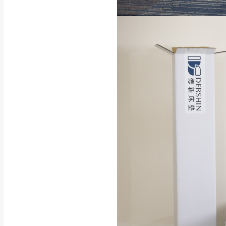
品、附件、包裝
由於透過電腦螢
質感稍有不同，
是否合適)。
訂購前請確認商品
為主。
暫無配送地區
非因本公司問題而
：
彰化、南
（可於LINE線上詢問 →
狀態與完整包裝
@d
台北市、新北市地
本公司部份商品
加收說明
為因素導致商品
者同意將會進行維
到貨7日內為鑑
退貨運費。
如欲放置營業場
其它注意事項
▪️
訂單成立
時請儘速於
本司貨車運送如因路況不