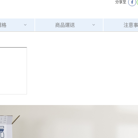
分享至
規格
商品
運送
注意
運 費 說 明
網頁無法及時更新，如有需要購買商品，請於出發前來電或到「官方
全部
依評論高至低排列
依評論低至高排列
現貨」與 「金額」。
運送費用
異常，商家有權取消訂單。
部分網路商品恕無法更改原設計或
（請先
含例假日)，我們客服會與您電話聯絡或E-Mail通知確認訂單。
E →
@dershin
）
否現貨
，若未詢問下單後無現貨我們客服會再來電或E-Mail與您
 L
ine ID →
@dershin
）
峨眉鄉、
至基隆，南至苗栗，偏遠地區恕無法提供運送 (詳見運送規章)
鄉、寶山