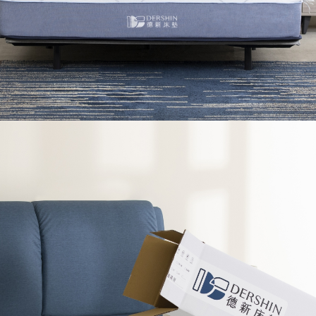
成配送外，視狀況保有出貨的權利。
款或轉帳通知，商品將不予保留(訂單自動取消)。
，賣家無提供吊掛服務，若需以吊車或其他的吊掛方式吊運，費
收家具可聯絡當地請清潔隊回收,免付費清運專線：0800-085-7
的問題，並非一般快速到貨商品，無法指定特定時間送達，司機
以免浪費你的寶貴時間。
之災害警報等不可抗力情事，而危及運送人員輸送之安全，本司
開店前、閉店後時段，並送至百貨公司卸貨區為限，恕無法送至
關運送 》
家俱可聯絡當地請清潔隊回收,免付費清運專線：0800-085-71