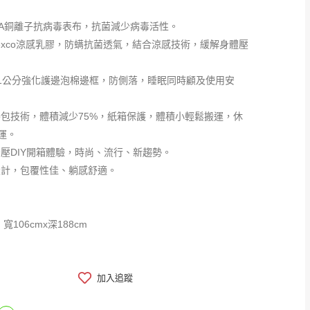
AVA銅離子抗病毒表布，抗菌減少病毒活性。
atexco涼感乳膠，防螨抗菌透氣，結合涼感技術，緩解身體壓
11公分強化護邊泡棉邊框，防側落，睡眠同時顧及使用安
捲包技術，體積減少75%，紙箱保護，體積小輕鬆搬運，休
運。
紓壓DIY開箱體驗，時尚、流行、新趨勢。
設計，包覆性佳、躺感舒適。
寬106cmx深188cm
加入追蹤