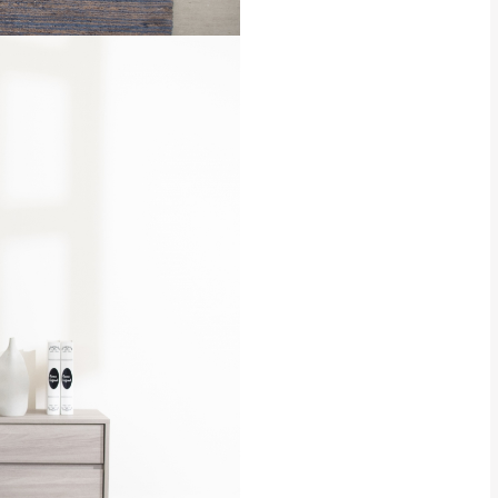
理，恕無法接受退貨。
 與實際商品的顏色、
加確認。(包含商品尺寸
CM) 詳細尺寸以實品
in
)
，並須保持商品全新
、馬祖、澎湖地區
貨。
、居家環境不同。若屬人
先與消費者報價，消費
。
退貨之情形，我們需酌收
特定時日會給予折扣，
等因素，導致無法順利配送，