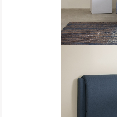
請密切注意。
本公司除了盡最大努力完
▪️
三
日內若未接獲您的匯
保護物流人員的工作安全
▪️
無回收家具服務，若需回
因大型傢俱有組裝、配送
讓您不用整天在家等貨，
如遇自然災害、政府宣布
務。
百貨公司配送暫無法配合
期間，恕暫停百貨公司相
無回收家具服務，若需回收