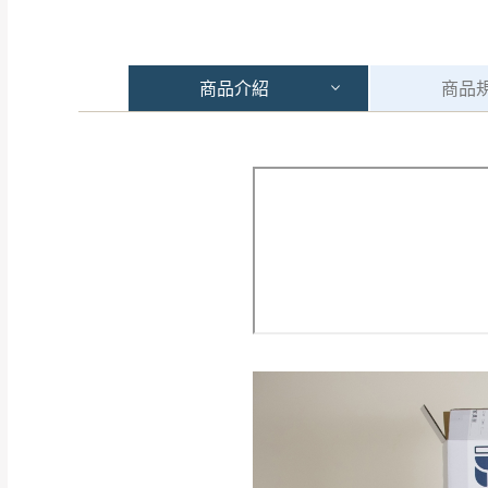
商品
介紹
商品
注意事項：
0
由於
品項繁多，
/5
(0)筆
認商品是否有「
運送地
區
若商品價格或庫存有
接單後二日內(不
（線上客
服 LIN
桃園
下單前先詢問是
（洽詢方式請搜尋
運送範圍：限定北
新竹