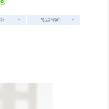
事項
商品
評價(0)
Line客服」來信確
只顯示附上圖片
只顯示附上評論
偏遠地區
客製，敬請見諒！
線上詢問 LINE →
@dershin
）
復興鄉
聯絡
五峰鄉、橫山、北埔鄉、尖石
。
鄉山區、新埔山區、芎林山區、