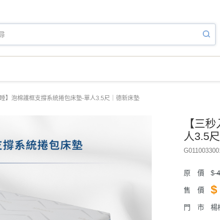
睡】泡棉護框支撐系統捲包床墊-單人3.5尺｜德新床墊
【三秒
人3.5
G011003300
原 價
$
4
$
售 價
門 市
楊