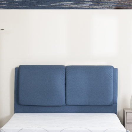
、廠商紙及所有附隨文件或資料之完整性)，若未依照上述方式處
幕選購商品，可能會因個人電腦螢幕的設定色差或解析度等因素，
｜周（一）配送部門固定公休無送貨｜
如因此而需退換貨，
需自付來回運費及人資成本
，請您訂購前詳
台北市、新北市地區固定每周(三)、(日)兩天收送貨
尺寸，大型物件因為人工丈量，難免會有些許誤差值(約正負0.5
需退換貨，請於收到貨7日內通知客服人員(Line@ ID：
@dersh
投、雲林、嘉義、台南、高雄、屏東、宜蘭、 花蓮、台東、金門
。鑑賞期間若發生非本司因素致使之汙損破壞，恕無法辦理退換
ershin
）
區固定每周(三)、(日)兩天收送貨，敬請見諒！
無維修服務，超過7日鑑賞期，商品使用年限，因客人使用習慣
損壞、零件短缺，則維修、搬運費用，需由消費者自行吸收(另事
修)。
賞期(注意:鑑賞期非試用期)，若非商品品質瑕疵問題於鑑賞期內
。
所及公開場合之商品則無享有商品一年保固之服務。
三日內完成付款，
交易恕不殺價，商品均已最低價格售出
，且在
佳、天候惡劣、過於偏遠之山區內等，或收貨地點搬運過於困難