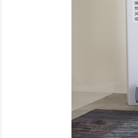
配送範圍：
苗栗至基隆；其
台北
素，導致無法配
保護物流人員的
行支付。
新北
因大型傢俱有組
會再與您通知，
由於百貨公司配
基隆
發票寄送：
若您選擇三聯式或索取
送達，如遇國定假日將
苗栗
退換貨說明：
若收到不良品，
所有退回及換貨