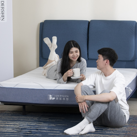
免 運 費
它地區暫不開放，如因特殊地型限制(山區、鄉、鎮、村)、樓梯
送，
本公司保有出貨的權利。
工作安全，賣家無提供吊掛服務，若需以吊車或其他的吊掛方式
雙溪、
門、林口 
＊A108產品另收運費
裝、配送的問題，並非一般快速到貨商品，無法指定特定時間送
石碇、坪
讓你不用整天在家等貨，以節省您的寶貴時間。
送較為不易，故暫無法配送至百貨公司內部。
$ 9,000以上：免運費
$ 9,000以下：NT$500元
＊A108產品另收運費
兩聯式發票，發票將於商品完成出貨15個工作天另行寄出，另外約
$ 9,000以上：免運費
卓蘭鎮、
順延寄送。
$ 9,000以下：NT$500元
鄉
＊A108產品另收運費
請於到貨日起七日內通知本公司客服人員，我們將為您更換新品
配送天數：5~14天
之商品必須是全新狀態且完整包裝，床墊、床包、枕頭類產品需為
到貨時間：指定送貨日當天以電話聯絡確認