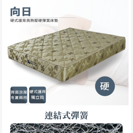
0
注意事項：
/5
運 費 說 明
(0)筆
由於
品項繁多，網頁無法及時更新，如有需
要購買商品，請於出發前來電或到「官方
全部
依評論高至低排列
偏遠地區
Line客服」來信確認商品是否有「現貨」與
運送地
區
運送費用
「金額」。
（請先線上詢問 LINE
依評論低至高排列
只顯示附上圖片
→
@dershin
）
若商品價格或庫存有異常，商家有權取消訂
只顯示附上評論
單。
部分網路商品恕無法更改原設計或客製，敬請
桃園
復興鄉
見諒！
接單後二日內(不含例假日)，我們客服會與您
峨眉鄉、五峰鄉、
電話聯絡或E-Mail通知確認訂單。
橫山、北埔鄉、尖
（線上客
服 LINE →
@dershin
）
石鄉、寶山鄉山
新竹
下單前先詢問是否現貨
，若未詢問下單後無
區、新埔山區、芎
現貨我們客服會再來電或E-Mail與您聯絡
林山區、關西 玉山
免 運
（洽詢方式請搜尋 L
ine ID →
@dershin
）
里
費
運送範圍：限定北至基隆，南至苗栗，偏遠