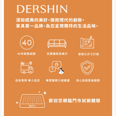
再與您通知，讓您不用整天在家等貨，以免浪費你的
行吸收(另事先與消費者報價，消費者同意將
寶貴時間。
會進行維修)。
如遇自然災害、政府宣布之災害警報等不可抗力情
到貨7日內為鑑賞期(注意:鑑賞期非試用期)，
事，而危及運送人員輸送之安全，本司得視狀況延後
若非商品品質瑕疵問題於鑑賞期內退貨之情
或停止運送服務。
形，我們需酌收退貨運費。
百貨公司配送暫無法配合開店前、閉店後時段，並送
如欲放置營業場所及公開場合之商品則無享
至百貨公司卸貨區為限，恕無法送至指定樓面。
《 如
有商品一年保固之服務。
遇百貨周年慶期間，恕暫停百貨公司相關運送 》
無回收家具服務，若需回收家俱可聯絡當地請清潔隊
▪️
訂單成立
時請儘速於三日內完成付款，
交易恕不
回收,免付費清運專線：0800-085-717
殺價，商品均已最低價格售出
，且在特定時日會給
予折扣，請密切注意。
▪️
三
日內若未接獲您的匯款或轉帳通知，商品將不
予保留(訂單自動取消)。
▪️
無回收家具服務，若需回收家具可聯絡當地請清
潔隊回收,免付費清運專線：0800-085-717。