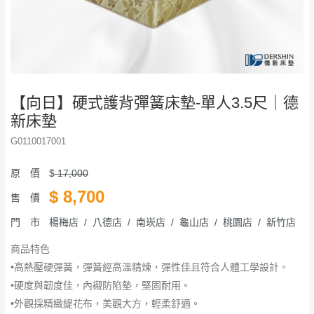
【向日】硬式護背彈簧床墊-單人3.5尺｜德
新床墊
G0110017001
原 價
$
17,000
$
8,700
售 價
門 市
楊梅店 / 八德店 / 南崁店 / 龜山店 / 桃園店 / 新竹店
商品特色
•高熱壓硬彈簧，彈簧經高溫精煉，彈性佳且符合人體工學設計。
•硬度與韌度佳，內襯防陷墊，堅固耐用。
•外觀採精緻緹花布，美觀大方，輕柔舒適。