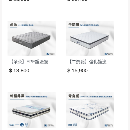
【朵朵】EPE護邊獨立筒床墊-雙人5尺｜德新床墊
【牛奶酪】強化護邊獨立筒乳膠床墊-單人3.5尺｜德新床墊
$ 13,800
$ 15,900