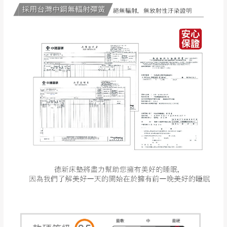
苗栗
$ 9,000以下：
安鄉、大湖鄉、頭
發票寄送：
NT$500元
屋、獅潭鄉
若您選擇三聯式或索取兩聯式發票，發票將於商品
＊A108產品另收運費
完成出貨15個工作天另行寄出，另外約加上2~7個
工作天內送達，如遇國定假日將順延寄送。
配送天數：5~14天
到貨時間：指定送貨日當天以電話聯絡確認
退換貨說明：
若收到不良品，請於到貨日起七日內通知本
｜周（一）配送部門固定公休無送貨｜
公司客服人員，我們將為您更換新品，運費
皆由本站負責，所有退回及換貨之商品必須
台北市、新北市地區固定每周(三)、(日)兩天收送貨
是全新狀態且完整包裝，床墊、床包、枕頭
類產品需為未拆封狀態(請保持商品、附件、
包裝、廠商紙及所有附隨文件或資料之完整
暫無配送地區
：
彰化、南投、雲林、嘉義、台南、高
性)，若未依照上述方式處理，恕無法接受退
雄、屏東、宜蘭、 花蓮、台東、金門、馬祖、澎湖地區
貨。
（可於LINE線上詢問 →
@dershin
）
由於透過電腦螢幕選購商品，可能會因個人
電腦螢幕的設定色差或解析度等因素， 與實
際商品的顏色、質感稍有不同，如因此而需