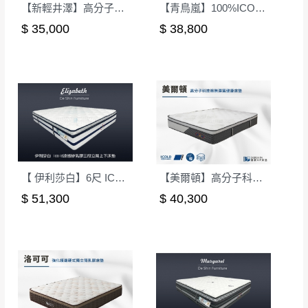
【新輕井澤】高分子科技棉無彈簧健康床墊-單人3.5尺(軟硬適中)｜德新 VIP 床墊
【青鳥嵐】100%ICOLD涼感強化護邊硬式獨立筒床墊-雙人5尺｜德新床墊
$ 35,000
$ 38,800
【 伊利莎白】6尺 ICOLD涼感紗乳膠三段獨立筒上下床墊｜德新 VIP 床墊
【美爾頓】高分子科技棉無彈簧健康床墊-雙人加大6尺(偏硬)｜德新 VIP 床墊
$ 51,300
$ 40,300