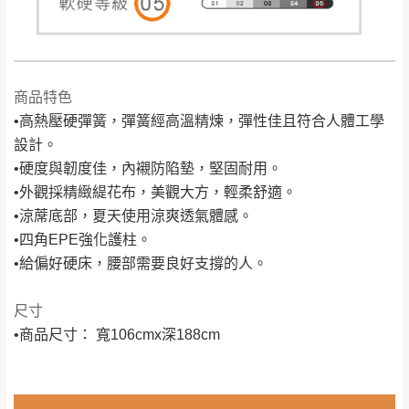
加收說明
退換貨，
需自付來回運費及人資成本
，請您
訂購前詳加確認。(包含商品尺寸是否合適)。
訂購前請確認商品尺寸，大型物件因為人工
丈量，難免會有些許誤差值(約正負0.5CM)
商品特色
。
詳細尺寸以實品為主。
•高熱壓硬彈簧，彈簧經高溫精煉，彈性佳且符合人體工學
。
設計。
非因本公司問題而需退換貨，請於收到貨7日
•硬度與韌度佳，內襯防陷墊，堅固耐用。
其它注意事項
內通知客服人員(Line@ ID：
@dershin
)
，並
•外觀採精緻緹花布，美觀大方，輕柔舒適。
本司貨車運送如因路況不佳、天候惡劣、過於偏遠之
須保持商品全新狀態與完整包裝。鑑賞期間
•涼蓆底部，夏天使用涼爽透氣體感。
山區內等，或收貨地點搬運過於困難等因素，導致無
若發生非本司因素致使之汙損破壞，恕無法
•四角EPE強化護柱。
法順利配送，本公司除了盡最大努力完成配送外，視
辦理退換貨。
•給偏好硬床，腰部需要良好支撐的人。
狀況保有出貨的權利。
台北市、新北市地區固定每周(三)、(日)兩天
保護物流人員的工作安全，賣家無提供吊掛服務，若
收送貨，敬請見諒！
尺寸
需以吊車或其他的吊掛方式吊運，費用將由買方自行
本公司部份商品無維修服務，超過7日鑑賞
•商品尺寸： 寬106cmx深188cm
支付。
期，商品使用年限，因客人使用習慣、居家
因大型傢俱有組裝、配送的問題，並非一般快速到貨
環境不同。若屬人為因素導致商品損壞、零
商品，無法指定特定時間送達，司機當天到貨前皆會
件短缺，則維修、搬運費用，需由消費者自