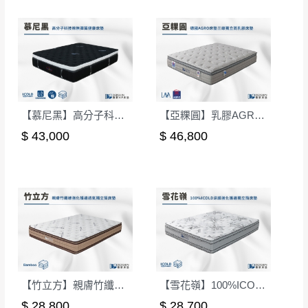
【慕尼黑】高分子科技棉無彈簧健康床墊-單人3.5尺(偏硬)｜德新 VIP 床墊
【亞粿圓】乳膠AGRO彈簧強化護邊床墊-雙人5尺｜德新床墊
$ 43,000
$ 46,800
【竹立方】親膚竹纖維強化護邊透氣獨立筒床墊-雙人5尺｜德新床墊
【雪花嶺】100%ICOLD涼感強化護邊透氣獨立筒床墊-單人3.5尺｜德新床墊
$ 28,800
$ 28,700