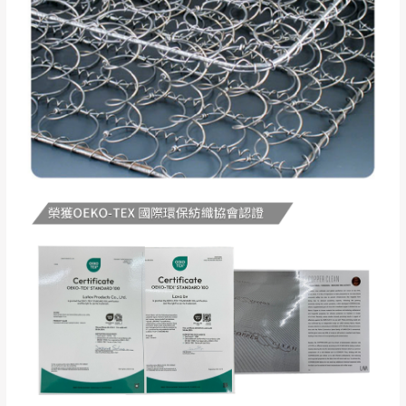
地區恕無法提供運送 (詳見運送規章)。
台北
無
雙溪、貢寮、烏
配送範圍：
來、平溪、九份、
苗栗至基隆；其它地區暫不開放，如因特殊
石門、林口 下福
＊A108產品另收運費
地型限制(山區、鄉、鎮、村)、樓梯太小、無
里、新店山區、三
新北
法搬運上樓等因素，導致無法配送，
本公司
峽山區、石碇、坪
保有出貨的權利。
林、福隆、淡水山
保護物流人員的工作安全，賣家無提供吊掛
區、北投湖山路、
服務，若需以吊車或其他的吊掛方式吊運，
深坑山區
費用將由買方自行支付。
$ 9,000以上：免
因大型傢俱有組裝、配送的問題，並非一般
運費
快速到貨商品，無法指定特定時間送達，司
基隆
$ 9,000以下：
基隆山區
機當天到貨前皆會再與您通知，讓你不用整
NT$500元
天在家等貨，以節省您的寶貴時間。
＊A108產品另收運費
由於百貨公司配送較為不易，故暫無法配送
$ 9,000以上：免
至百貨公司內部。
卓蘭鎮、三灣、通
運費
霄山區、西湖、泰