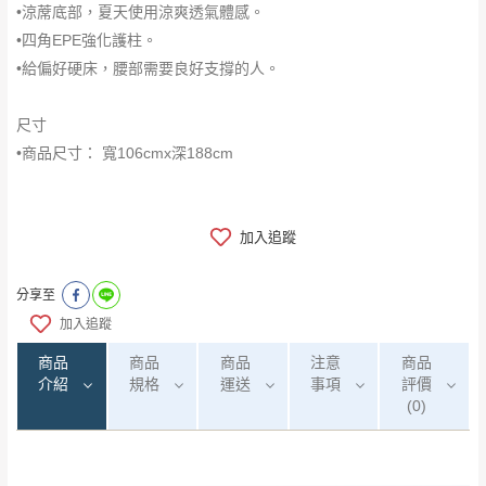
•涼蓆底部，夏天使用涼爽透氣體感。
•四角EPE強化護柱。
•給偏好硬床，腰部需要良好支撐的人。
尺寸
•商品尺寸： 寬106cmx深188cm
加入追蹤
分享至
加入追蹤
商品
商品
商品
注意
商品
介紹
規格
運送
事項
評價
(0)