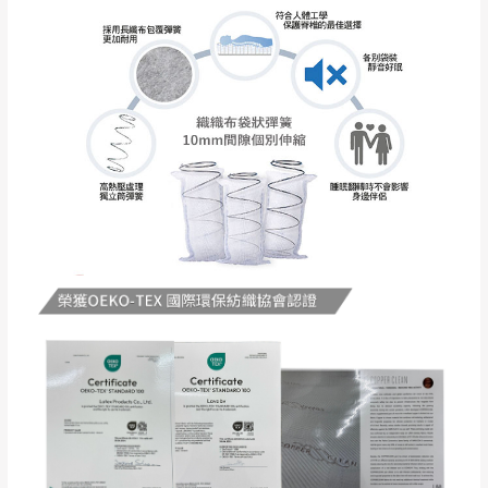
苗栗至基隆；其它地區暫不開放，如因特殊
石門、林口 下福
＊A108產品另收運費
地型限制(山區、鄉、鎮、村)、樓梯太小、無
里、新店山區、三
新北
法搬運上樓等因素，導致無法配送，
本公司
峽山區、石碇、坪
保有出貨的權利。
林、福隆、淡水山
保護物流人員的工作安全，賣家無提供吊掛
區、北投湖山路、
服務，若需以吊車或其他的吊掛方式吊運，
深坑山區
費用將由買方自行支付。
$ 9,000以上：免
因大型傢俱有組裝、配送的問題，並非一般
運費
快速到貨商品，無法指定特定時間送達，司
基隆
$ 9,000以下：
基隆山區
機當天到貨前皆會再與您通知，讓你不用整
NT$500元
天在家等貨，以節省您的寶貴時間。
＊A108產品另收運費
由於百貨公司配送較為不易，故暫無法配送
$ 9,000以上：免
至百貨公司內部。
卓蘭鎮、三灣、通
運費
霄山區、西湖、泰
苗栗
$ 9,000以下：
安鄉、大湖鄉、頭
發票寄送：
NT$500元
屋、獅潭鄉
若您選擇三聯式或索取兩聯式發票，發票將於商品
＊A108產品另收運費
完成出貨15個工作天另行寄出，另外約加上2~7個