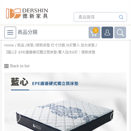
0
商品分類
Home
商品
床墊
德新床墊 尺寸分類
6尺雙人 加大床墊
【藍心】EPE護邊硬式獨立筒床墊-雙人加大6尺｜德新床墊
Back to list