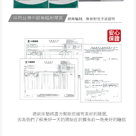
工作天內送達，如遇國定假日將順延寄送。
配送天數：5~14天
到貨時間：指定送貨日當天以電話聯絡確認
退換貨說明：
若收到不良品，請於到貨日起七日內通知本
｜周（一）配送部門固定公休無送貨｜
公司客服人員，我們將為您更換新品，運費
皆由本站負責，所有退回及換貨之商品必須
台北市、新北市地區固定每周(三)、(日)兩天收送貨
是全新狀態且完整包裝，床墊、床包、枕頭
類產品需為未拆封狀態(請保持商品、附件、
包裝、廠商紙及所有附隨文件或資料之完整
暫無配送地區
：
彰化、南投、雲林、嘉義、台南、高
性)，若未依照上述方式處理，恕無法接受退
雄、屏東、宜蘭、 花蓮、台東、金門、馬祖、澎湖地區
貨。
（可於LINE線上詢問 →
@dershin
）
由於透過電腦螢幕選購商品，可能會因個人
電腦螢幕的設定色差或解析度等因素， 與實
際商品的顏色、質感稍有不同，如因此而需
加收說明
退換貨，
需自付來回運費及人資成本
，請您
訂購前詳加確認。(包含商品尺寸是否合適)。
訂購前請確認商品尺寸，大型物件因為人工