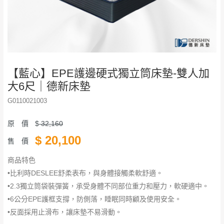
【藍心】EPE護邊硬式獨立筒床墊-雙人加
大6尺｜德新床墊
G0110021003
原 價
$
32,160
$
20,100
售 價
商品特色
•比利時DESLEE舒柔表布，與身體接觸柔軟舒適。
•2.3獨立筒袋裝彈簧，承受身體不同部位重力和壓力，軟硬適中。
•6公分EPE護框支撐，防側落，睡眠同時顧及使用安全。
•反面採用止滑布，讓床墊不易滑動。