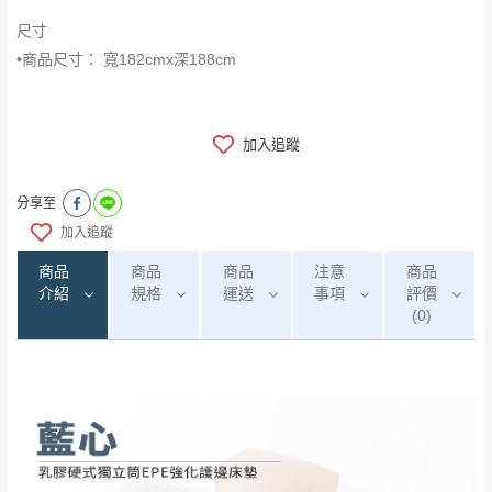
尺寸
•商品尺寸： 寬182cmx深188cm
加入追蹤
分享至
加入追蹤
商品
商品
商品
注意
商品
介紹
規格
運送
事項
評價
(0)
0
注意事項：
/5
運 費 說 明
(0)筆
由於
品項繁多，網頁無法及時更新，如有需
要購買商品，請於出發前來電或到「官方