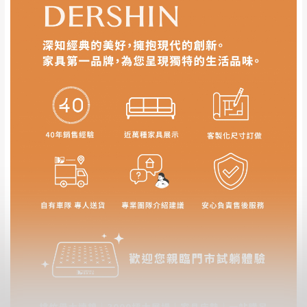
若非商品品質瑕疵問題於鑑賞期內退貨之情
或停止運送服務。
形，我們需酌收退貨運費。
百貨公司配送暫無法配合開店前、閉店後時段，並送
如欲放置營業場所及公開場合之商品則無享
至百貨公司卸貨區為限，恕無法送至指定樓面。
《 如
有商品一年保固之服務。
遇百貨周年慶期間，恕暫停百貨公司相關運送 》
無回收家具服務，若需回收家俱可聯絡當地請清潔隊
▪️
訂單成立
時請儘速於三日內完成付款，
交易恕不
回收,免付費清運專線：0800-085-717
殺價，商品均已最低價格售出
，且在特定時日會給
予折扣，請密切注意。
▪️
三
日內若未接獲您的匯款或轉帳通知，商品將不
予保留(訂單自動取消)。
▪️
無回收家具服務，若需回收家具可聯絡當地請清
潔隊回收,免付費清運專線：0800-085-717。