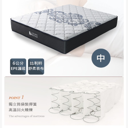
全部
依評論高至低排列
偏遠地區
Line客服」來信確認商品是否有「現貨」與
運送地
區
運送費用
「金額」。
（請先線上詢問 LINE
依評論低至高排列
只顯示附上圖片
→
@dershin
）
若商品價格或庫存有異常，商家有權取消訂
只顯示附上評論
單。
部分網路商品恕無法更改原設計或客製，敬請
桃園
復興鄉
見諒！
接單後二日內(不含例假日)，我們客服會與您
峨眉鄉、五峰鄉、
電話聯絡或E-Mail通知確認訂單。
橫山、北埔鄉、尖
（線上客
服 LINE →
@dershin
）
石鄉、寶山鄉山
新竹
下單前先詢問是否現貨
，若未詢問下單後無
區、新埔山區、芎
現貨我們客服會再來電或E-Mail與您聯絡
林山區、關西 玉山
免 運
（洽詢方式請搜尋 L
ine ID →
@dershin
）
里
費
運送範圍：限定北至基隆，南至苗栗，偏遠
地區恕無法提供運送 (詳見運送規章)。
台北
無
雙溪、貢寮、烏
配送範圍：
來、平溪、九份、