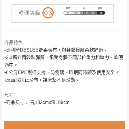
丈量，難免會有些許誤差值(約正負0.5CM)
。
詳細尺寸以實品為主。
。
非因本公司問題而需退換貨，請於收到貨7日
其它注意事項
內通知客服人員(Line@ ID：
@dershin
)
，並
本司貨車運送如因路況不佳、天候惡劣、過於偏遠之
須保持商品全新狀態與完整包裝。鑑賞期間
商品特色
山區內等，或收貨地點搬運過於困難等因素，導致無
若發生非本司因素致使之汙損破壞，恕無法
•比利時DESLEE舒柔表布，與身體接觸柔軟舒適。
法順利配送，本公司除了盡最大努力完成配送外，視
辦理退換貨。
•2.3獨立筒袋裝彈簧，承受身體不同部位重力和壓力，軟硬
狀況保有出貨的權利。
台北市、新北市地區固定每周(三)、(日)兩天
適中。
保護物流人員的工作安全，賣家無提供吊掛服務，若
收送貨，敬請見諒！
•6公分EPE護框支撐，防側落，睡眠同時顧及使用安全。
需以吊車或其他的吊掛方式吊運，費用將由買方自行
本公司部份商品無維修服務，超過7日鑑賞
•反面採用止滑布，讓床墊不易滑動。
支付。
期，商品使用年限，因客人使用習慣、居家
因大型傢俱有組裝、配送的問題，並非一般快速到貨
環境不同。若屬人為因素導致商品損壞、零
尺寸
商品，無法指定特定時間送達，司機當天到貨前皆會
件短缺，則維修、搬運費用，需由消費者自
•商品尺寸： 寬182cmx深188cm
再與您通知，讓您不用整天在家等貨，以免浪費你的
行吸收(另事先與消費者報價，消費者同意將
寶貴時間。
會進行維修)。
如遇自然災害、政府宣布之災害警報等不可抗力情
到貨7日內為鑑賞期(注意:鑑賞期非試用期)，
事，而危及運送人員輸送之安全，本司得視狀況延後