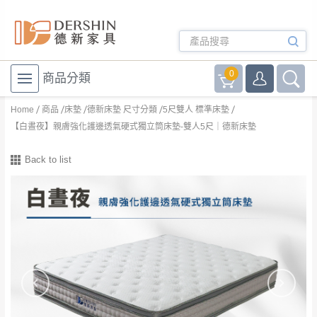
0
商品分類
Home
商品
床墊
德新床墊 尺寸分類
5尺雙人 標準床墊
【白晝夜】親膚強化護邊透氣硬式獨立筒床墊-雙人5尺｜德新床墊
Back to list