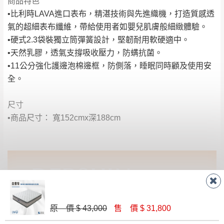
商品特色
•比利時LAVA進口表布，精湛技術與先進織機，打造質感透
氣的超細表布纖維，帶給使用者如嬰兒肌膚般細緻體驗。
•硬式2.3袋裝獨立筒彈簧設計，堅韌耐用軟硬適中。
•天然乳膠，透氣支撐吸收壓力，防螨抗菌。
•11公分強化護邊泡棉邊框，防側落，睡眠同時顧及使用安
全。
尺寸
•商品尺寸： 寬152cmx深188cm
原 價 $ 43,000
售 價 $ 31,800