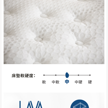
訂購前請確認商品尺寸，大型物件因為人工
丈量，難免會有些許誤差值(約正負0.5CM)
。
詳細尺寸以實品為主。
。
非因本公司問題而需退換貨，請於收到貨7日
其它注意事項
內通知客服人員(Line@ ID：
@dershin
)
，並
本司貨車運送如因路況不佳、天候惡劣、過於偏遠之
須保持商品全新狀態與完整包裝。鑑賞期間
山區內等，或收貨地點搬運過於困難等因素，導致無
若發生非本司因素致使之汙損破壞，恕無法
法順利配送，本公司除了盡最大努力完成配送外，視
辦理退換貨。
狀況保有出貨的權利。
台北市、新北市地區固定每周(三)、(日)兩天
保護物流人員的工作安全，賣家無提供吊掛服務，若
收送貨，敬請見諒！
需以吊車或其他的吊掛方式吊運，費用將由買方自行
本公司部份商品無維修服務，超過7日鑑賞
支付。
期，商品使用年限，因客人使用習慣、居家
因大型傢俱有組裝、配送的問題，並非一般快速到貨
環境不同。若屬人為因素導致商品損壞、零
商品，無法指定特定時間送達，司機當天到貨前皆會
件短缺，則維修、搬運費用，需由消費者自
再與您通知，讓您不用整天在家等貨，以免浪費你的
行吸收(另事先與消費者報價，消費者同意將
寶貴時間。
會進行維修)。
如遇自然災害、政府宣布之災害警報等不可抗力情