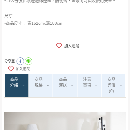
•11公分強化護邊泡棉邊框，防側落，睡眠同時顧及使用安全。
尺寸
•商品尺寸： 寬152cmx深188cm
加入追蹤
分享至
加入追蹤
商品
商品
商品
注意
商品
介紹
規格
運送
事項
評價
(0)
0
注意事項：
/5
運 費 說 明
(0)筆
由於
品項繁多，網頁無法及時更新，如有需