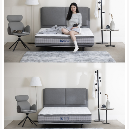
要購買商品，請於出發前來電或到「官方
全部
依評論高至低排列
偏遠地區
Line客服」來信確認商品是否有「現貨」與
運送地
區
運送費用
「金額」。
（請先線上詢問 LINE
依評論低至高排列
只顯示附上圖片
→
@dershin
）
若商品價格或庫存有異常，商家有權取消訂
只顯示附上評論
單。
部分網路商品恕無法更改原設計或客製，敬請
桃園
復興鄉
見諒！
接單後二日內(不含例假日)，我們客服會與您
峨眉鄉、五峰鄉、
電話聯絡或E-Mail通知確認訂單。
橫山、北埔鄉、尖
（線上客
服 LINE →
@dershin
）
石鄉、寶山鄉山
新竹
下單前先詢問是否現貨
，若未詢問下單後無
區、新埔山區、芎
現貨我們客服會再來電或E-Mail與您聯絡
林山區、關西 玉山
免 運
（洽詢方式請搜尋 L
ine ID →
@dershin
）
里
費
運送範圍：限定北至基隆，南至苗栗，偏遠
地區恕無法提供運送 (詳見運送規章)。
台北
無
雙溪、貢寮、烏