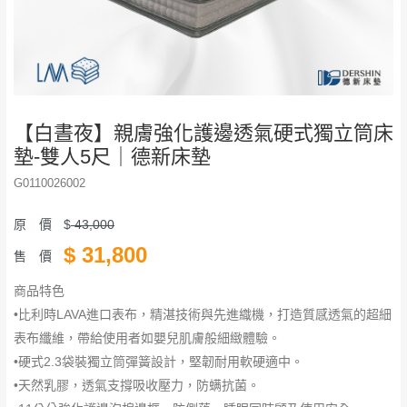
【白晝夜】親膚強化護邊透氣硬式獨立筒床
墊-雙人5尺｜德新床墊
G0110026002
原 價
$
43,000
$
31,800
售 價
商品特色
•比利時LAVA進口表布，精湛技術與先進織機，打造質感透氣的超細
表布纖維，帶給使用者如嬰兒肌膚般細緻體驗。
•硬式2.3袋裝獨立筒彈簧設計，堅韌耐用軟硬適中。
•天然乳膠，透氣支撐吸收壓力，防螨抗菌。