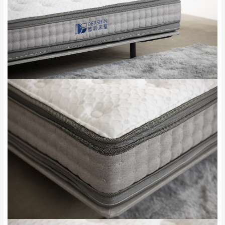
完成出貨15個工作天另行寄出，另外約加上2~7個
工作天內送達，如遇國定假日將順延寄送。
配送天數：5~14天
到貨時間：指定送貨日當天以電話聯絡確認
退換貨說明：
若收到不良品，請於到貨日起七日內通知本
｜周（一）配送部門固定公休無送貨｜
公司客服人員，我們將為您更換新品，運費
皆由本站負責，所有退回及換貨之商品必須
台北市、新北市地區固定每周(三)、(日)兩天收送貨
是全新狀態且完整包裝，床墊、床包、枕頭
類產品需為未拆封狀態(請保持商品、附件、
包裝、廠商紙及所有附隨文件或資料之完整
暫無配送地區
：
彰化、南投、雲林、嘉義、台南、高
性)，若未依照上述方式處理，恕無法接受退
雄、屏東、宜蘭、 花蓮、台東、金門、馬祖、澎湖地區
貨。
（可於LINE線上詢問 →
@dershin
）
由於透過電腦螢幕選購商品，可能會因個人
電腦螢幕的設定色差或解析度等因素， 與實
際商品的顏色、質感稍有不同，如因此而需
加收說明
退換貨，
需自付來回運費及人資成本
，請您
訂購前詳加確認。(包含商品尺寸是否合適)。