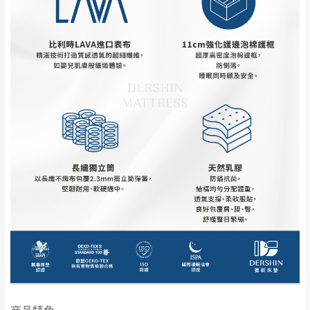
到貨7日內為鑑賞期(注意:鑑賞期非試用期)，
事，而危及運送人員輸送之安全，本司得視狀況延後
若非商品品質瑕疵問題於鑑賞期內退貨之情
或停止運送服務。
形，我們需酌收退貨運費。
百貨公司配送暫無法配合開店前、閉店後時段，並送
如欲放置營業場所及公開場合之商品則無享
至百貨公司卸貨區為限，恕無法送至指定樓面。
《 如
有商品一年保固之服務。
遇百貨周年慶期間，恕暫停百貨公司相關運送 》
無回收家具服務，若需回收家俱可聯絡當地請清潔隊
▪️
訂單成立
時請儘速於三日內完成付款，
交易恕不
回收,免付費清運專線：0800-085-717
殺價，商品均已最低價格售出
，且在特定時日會給
予折扣，請密切注意。
▪️
三
日內若未接獲您的匯款或轉帳通知，商品將不
予保留(訂單自動取消)。
▪️
無回收家具服務，若需回收家具可聯絡當地請清
潔隊回收,免付費清運專線：0800-085-717。