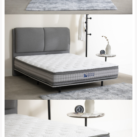
配送範圍：
來、平溪、九份、
苗栗至基隆；其它地區暫不開放，如因特殊
石門、林口 下福
＊A108產品另收運費
地型限制(山區、鄉、鎮、村)、樓梯太小、無
里、新店山區、三
新北
法搬運上樓等因素，導致無法配送，
本公司
峽山區、石碇、坪
保有出貨的權利。
林、福隆、淡水山
保護物流人員的工作安全，賣家無提供吊掛
區、北投湖山路、
服務，若需以吊車或其他的吊掛方式吊運，
深坑山區
費用將由買方自行支付。
$ 9,000以上：免
因大型傢俱有組裝、配送的問題，並非一般
運費
快速到貨商品，無法指定特定時間送達，司
基隆
$ 9,000以下：
基隆山區
機當天到貨前皆會再與您通知，讓你不用整
NT$500元
天在家等貨，以節省您的寶貴時間。
＊A108產品另收運費
由於百貨公司配送較為不易，故暫無法配送
$ 9,000以上：免
至百貨公司內部。
卓蘭鎮、三灣、通
運費
霄山區、西湖、泰
苗栗
$ 9,000以下：
安鄉、大湖鄉、頭
發票寄送：
NT$500元
屋、獅潭鄉
若您選擇三聯式或索取兩聯式發票，發票將於商品
＊A108產品另收運費