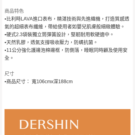
商品特色
•比利時LAVA進口表布，精湛技術與先進織機，打造質感透
氣的超細表布纖維，帶給使用者如嬰兒肌膚般細緻體驗。
•硬式2.3袋裝獨立筒彈簧設計，堅韌耐用軟硬適中。
•天然乳膠，透氣支撐吸收壓力，防螨抗菌。
•11公分強化護邊泡棉邊框，防側落，睡眠同時顧及使用安
全。
尺寸
•商品尺寸： 寬106cmx深188cm