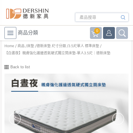
0
商品分類
Home
商品
床墊
德新床墊 尺寸分類
3.5尺單人 標準床墊
【白晝夜】親膚強化護邊透氣硬式獨立筒床墊-單人3.5尺｜德新床墊
Back to list