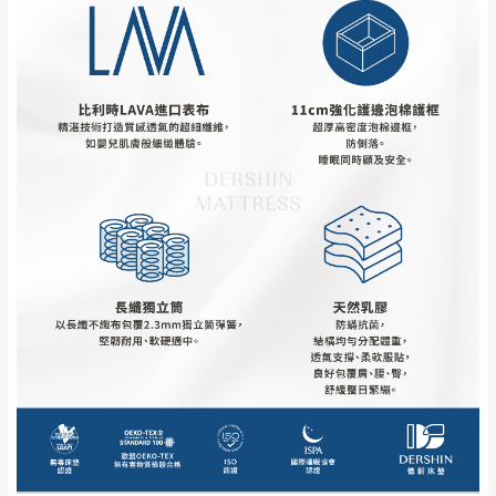
寶貴時間。
會進行維修)。
如遇自然災害、政府宣布之災害警報等不可抗力情
到貨7日內為鑑賞期(注意:鑑賞期非試用期)，
事，而危及運送人員輸送之安全，本司得視狀況延後
若非商品品質瑕疵問題於鑑賞期內退貨之情
或停止運送服務。
形，我們需酌收退貨運費。
百貨公司配送暫無法配合開店前、閉店後時段，並送
如欲放置營業場所及公開場合之商品則無享
至百貨公司卸貨區為限，恕無法送至指定樓面。
《 如
有商品一年保固之服務。
遇百貨周年慶期間，恕暫停百貨公司相關運送 》
無回收家具服務，若需回收家俱可聯絡當地請清潔隊
▪️
訂單成立
時請儘速於三日內完成付款，
交易恕不
回收,免付費清運專線：0800-085-717
殺價，商品均已最低價格售出
，且在特定時日會給
予折扣，請密切注意。
▪️
三
日內若未接獲您的匯款或轉帳通知，商品將不
予保留(訂單自動取消)。
▪️
無回收家具服務，若需回收家具可聯絡當地請清
潔隊回收,免付費清運專線：0800-085-717。