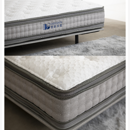
發票寄送：
NT$500元
屋、獅潭鄉
若您選擇三聯式或索取兩聯式發票，發票將於商品
＊A108產品另收運費
完成出貨15個工作天另行寄出，另外約加上2~7個
工作天內送達，如遇國定假日將順延寄送。
配送天數：5~14天
到貨時間：指定送貨日當天以電話聯絡確認
退換貨說明：
若收到不良品，請於到貨日起七日內通知本
｜周（一）配送部門固定公休無送貨｜
公司客服人員，我們將為您更換新品，運費
皆由本站負責，所有退回及換貨之商品必須
台北市、新北市地區固定每周(三)、(日)兩天收送貨
是全新狀態且完整包裝，床墊、床包、枕頭
類產品需為未拆封狀態(請保持商品、附件、
包裝、廠商紙及所有附隨文件或資料之完整
暫無配送地區
：
彰化、南投、雲林、嘉義、台南、高
性)，若未依照上述方式處理，恕無法接受退
雄、屏東、宜蘭、 花蓮、台東、金門、馬祖、澎湖地區
貨。
（可於LINE線上詢問 →
@dershin
）
由於透過電腦螢幕選購商品，可能會因個人
電腦螢幕的設定色差或解析度等因素， 與實
際商品的顏色、質感稍有不同，如因此而需
加收說明
退換貨，
需自付來回運費及人資成本
，請您