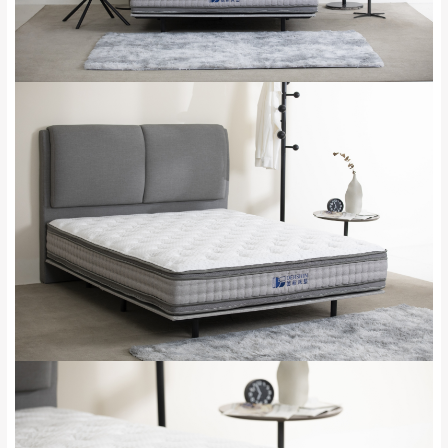
雙溪、貢寮、烏
配送範圍：
來、平溪、九份、
苗栗至基隆；其它地區暫不開放，如因特殊
石門、林口 下福
＊A108產品另收運費
地型限制(山區、鄉、鎮、村)、樓梯太小、無
里、新店山區、三
新北
法搬運上樓等因素，導致無法配送，
本公司
峽山區、石碇、坪
保有出貨的權利。
林、福隆、淡水山
保護物流人員的工作安全，賣家無提供吊掛
區、北投湖山路、
服務，若需以吊車或其他的吊掛方式吊運，
深坑山區
費用將由買方自行支付。
$ 9,000以上：免
因大型傢俱有組裝、配送的問題，並非一般
運費
快速到貨商品，無法指定特定時間送達，司
基隆
$ 9,000以下：
基隆山區
機當天到貨前皆會再與您通知，讓你不用整
NT$500元
天在家等貨，以節省您的寶貴時間。
＊A108產品另收運費
由於百貨公司配送較為不易，故暫無法配送
$ 9,000以上：免
至百貨公司內部。
卓蘭鎮、三灣、通
運費
霄山區、西湖、泰
苗栗
$ 9,000以下：
安鄉、大湖鄉、頭