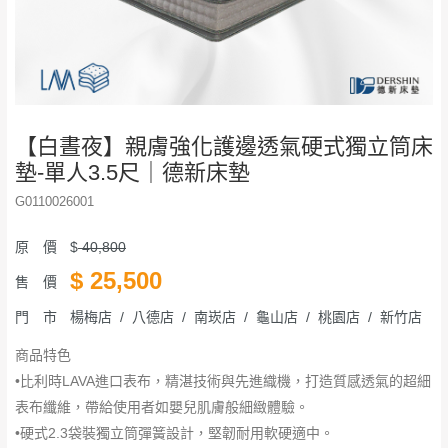
【白晝夜】親膚強化護邊透氣硬式獨立筒床
墊-單人3.5尺｜德新床墊
G0110026001
原 價
$
40,800
$
25,500
售 價
門 市
楊梅店 / 八德店 / 南崁店 / 龜山店 / 桃園店 / 新竹店
商品特色
•比利時LAVA進口表布，精湛技術與先進織機，打造質感透氣的超細
表布纖維，帶給使用者如嬰兒肌膚般細緻體驗。
•硬式2.3袋裝獨立筒彈簧設計，堅韌耐用軟硬適中。