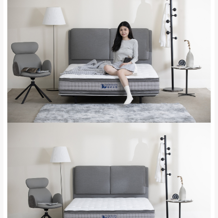
0
/5
運 費 說 明
(0)筆
由於
品項繁多，網頁無法及時更新，如有需
要購買商品，請於出發前來電或到「官方
全部
依評論高至低排列
偏遠地區
Line客服」來信確認商品是否有「現貨」與
運送地
區
運送費用
「金額」。
（請先線上詢問 LINE
依評論低至高排列
只顯示附上圖片
→
@dershin
）
若商品價格或庫存有異常，商家有權取消訂
只顯示附上評論
單。
部分網路商品恕無法更改原設計或客製，敬請
桃園
復興鄉
見諒！
接單後二日內(不含例假日)，我們客服會與您
峨眉鄉、五峰鄉、
電話聯絡或E-Mail通知確認訂單。
橫山、北埔鄉、尖
（線上客
服 LINE →
@dershin
）
石鄉、寶山鄉山
新竹
下單前先詢問是否現貨
，若未詢問下單後無
區、新埔山區、芎
現貨我們客服會再來電或E-Mail與您聯絡
林山區、關西 玉山
免 運
（洽詢方式請搜尋 L
ine ID →
@dershin
）
里
費
運送範圍：限定北至基隆，南至苗栗，偏遠
地區恕無法提供運送 (詳見運送規章)。
台北
無