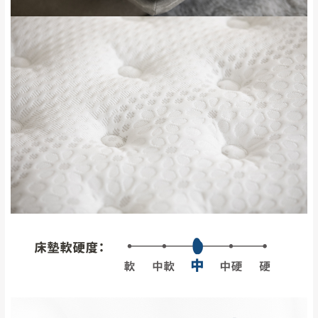
訂購前詳加確認。(包含商品尺寸是否合適)。
訂購前請確認商品尺寸，大型物件因為人工
丈量，難免會有些許誤差值(約正負0.5CM)
。
詳細尺寸以實品為主。
。
非因本公司問題而需退換貨，請於收到貨7日
其它注意事項
內通知客服人員(Line@ ID：
@dershin
)
，並
本司貨車運送如因路況不佳、天候惡劣、過於偏遠之
須保持商品全新狀態與完整包裝。鑑賞期間
山區內等，或收貨地點搬運過於困難等因素，導致無
若發生非本司因素致使之汙損破壞，恕無法
法順利配送，本公司除了盡最大努力完成配送外，視
辦理退換貨。
狀況保有出貨的權利。
台北市、新北市地區固定每周(三)、(日)兩天
保護物流人員的工作安全，賣家無提供吊掛服務，若
收送貨，敬請見諒！
需以吊車或其他的吊掛方式吊運，費用將由買方自行
本公司部份商品無維修服務，超過7日鑑賞
支付。
期，商品使用年限，因客人使用習慣、居家
因大型傢俱有組裝、配送的問題，並非一般快速到貨
環境不同。若屬人為因素導致商品損壞、零
商品，無法指定特定時間送達，司機當天到貨前皆會
件短缺，則維修、搬運費用，需由消費者自
再與您通知，讓您不用整天在家等貨，以免浪費你的
行吸收(另事先與消費者報價，消費者同意將