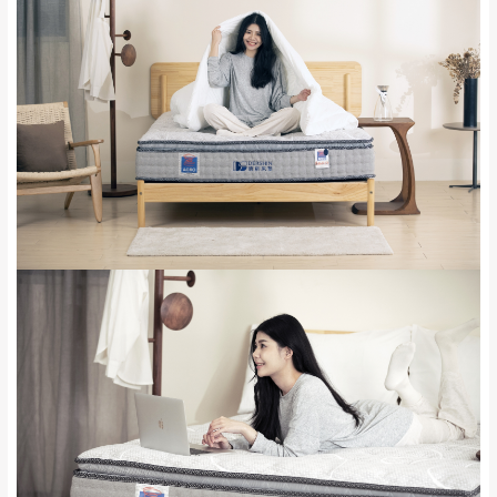
運 費 說 明
由於
品項繁多，網頁無法及時更新，如有需
要購買商品，請於出發前來電或到「官方
全部
依評論高至低排列
偏遠地區
Line客服」來信確認商品是否有「現貨」與
運送地
區
運送費用
「金額」。
（請先線上詢問 LINE
依評論低至高排列
只顯示附上圖片
→
@dershin
）
若商品價格或庫存有異常，商家有權取消訂
只顯示附上評論
單。
部分網路商品恕無法更改原設計或客製，敬請
桃園
復興鄉
見諒！
接單後二日內(不含例假日)，我們客服會與您
峨眉鄉、五峰鄉、
電話聯絡或E-Mail通知確認訂單。
橫山、北埔鄉、尖
（線上客
服 LINE →
@dershin
）
石鄉、寶山鄉山
新竹
下單前先詢問是否現貨
，若未詢問下單後無
區、新埔山區、芎
現貨我們客服會再來電或E-Mail與您聯絡
林山區、關西 玉山
免 運
（洽詢方式請搜尋 L
ine ID →
@dershin
）
里
費
運送範圍：限定北至基隆，南至苗栗，偏遠
地區恕無法提供運送 (詳見運送規章)。
台北
無