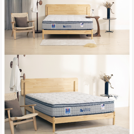
屋、獅潭鄉
若您選擇三聯式或索取兩聯式發票，發票將於商品
＊A108產品另收運費
完成出貨15個工作天另行寄出，另外約加上2~7個
工作天內送達，如遇國定假日將順延寄送。
配送天數：5~14天
到貨時間：指定送貨日當天以電話聯絡確認
退換貨說明：
若收到不良品，請於到貨日起七日內通知本
｜周（一）配送部門固定公休無送貨｜
公司客服人員，我們將為您更換新品，運費
皆由本站負責，所有退回及換貨之商品必須
台北市、新北市地區固定每周(三)、(日)兩天收送貨
是全新狀態且完整包裝，床墊、床包、枕頭
類產品需為未拆封狀態(請保持商品、附件、
包裝、廠商紙及所有附隨文件或資料之完整
暫無配送地區
：
彰化、南投、雲林、嘉義、台南、高
性)，若未依照上述方式處理，恕無法接受退
雄、屏東、宜蘭、 花蓮、台東、金門、馬祖、澎湖地區
貨。
（可於LINE線上詢問 →
@dershin
）
由於透過電腦螢幕選購商品，可能會因個人
電腦螢幕的設定色差或解析度等因素， 與實
際商品的顏色、質感稍有不同，如因此而需
加收說明
退換貨，
需自付來回運費及人資成本
，請您