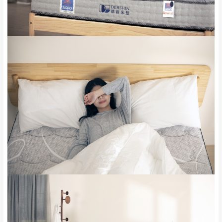
雙溪、貢寮、烏
配送範圍：
來、平溪、九份、
苗栗至基隆；其它地區暫不開放，如因特殊
石門、林口 下福
＊A108產品另收運費
地型限制(山區、鄉、鎮、村)、樓梯太小、無
里、新店山區、三
新北
法搬運上樓等因素，導致無法配送，
本公司
峽山區、石碇、坪
保有出貨的權利。
林、福隆、淡水山
保護物流人員的工作安全，賣家無提供吊掛
區、北投湖山路、
服務，若需以吊車或其他的吊掛方式吊運，
深坑山區
費用將由買方自行支付。
$ 9,000以上：免
因大型傢俱有組裝、配送的問題，並非一般
運費
快速到貨商品，無法指定特定時間送達，司
基隆
$ 9,000以下：
基隆山區
機當天到貨前皆會再與您通知，讓你不用整
NT$500元
天在家等貨，以節省您的寶貴時間。
＊A108產品另收運費
由於百貨公司配送較為不易，故暫無法配送
$ 9,000以上：免
至百貨公司內部。
卓蘭鎮、三灣、通
運費
霄山區、西湖、泰
苗栗
$ 9,000以下：
安鄉、大湖鄉、頭
發票寄送：
NT$500元