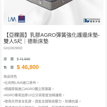
【亞粿圓】乳膠AGRO彈簧強化護邊床墊-
雙人5尺｜德新床墊
G0110029002
原 價
$
71,500
$
46,800
售 價
商品特色
•比利時LAVA進口表布。
•德國原裝進口AGRO獨立筒彈簧。
•AGRO專用加厚10公分高密度泡棉護框。
•使用天然安全乳膠，透氣支撐吸收壓力，防螨抗菌。