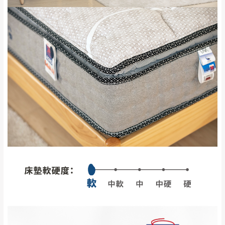
訂購前詳加確認。(包含商品尺寸是否合適)。
訂購前請確認商品尺寸，大型物件因為人工
丈量，難免會有些許誤差值(約正負0.5CM)
。
詳細尺寸以實品為主。
。
非因本公司問題而需退換貨，請於收到貨7日
其它注意事項
內通知客服人員(Line@ ID：
@dershin
)
，並
本司貨車運送如因路況不佳、天候惡劣、過於偏遠之
須保持商品全新狀態與完整包裝。鑑賞期間
山區內等，或收貨地點搬運過於困難等因素，導致無
若發生非本司因素致使之汙損破壞，恕無法
法順利配送，本公司除了盡最大努力完成配送外，視
辦理退換貨。
狀況保有出貨的權利。
台北市、新北市地區固定每周(三)、(日)兩天
保護物流人員的工作安全，賣家無提供吊掛服務，若
收送貨，敬請見諒！
需以吊車或其他的吊掛方式吊運，費用將由買方自行
本公司部份商品無維修服務，超過7日鑑賞
支付。
期，商品使用年限，因客人使用習慣、居家
因大型傢俱有組裝、配送的問題，並非一般快速到貨
環境不同。若屬人為因素導致商品損壞、零
商品，無法指定特定時間送達，司機當天到貨前皆會
件短缺，則維修、搬運費用，需由消費者自
再與您通知，讓您不用整天在家等貨，以免浪費你的
行吸收(另事先與消費者報價，消費者同意將
寶貴時間。