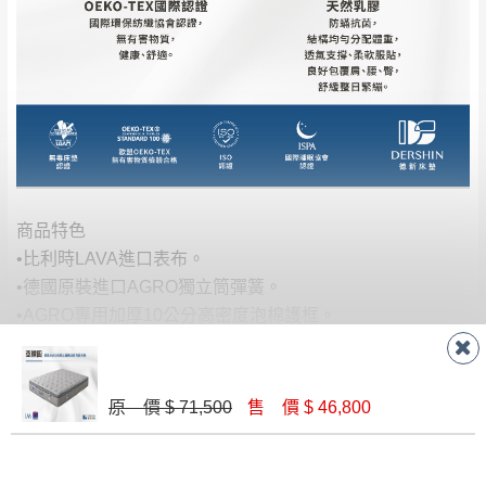
商品特色
•比利時LAVA進口表布。
•德國原裝進口AGRO獨立筒彈簧。
•AGRO專用加厚10公分高密度泡棉護框。
•使用天然安全乳膠，透氣支撐吸收壓力，防螨抗菌。
•美式虎口正三線設計，無接縫，採用透氣網眼布料。
•國際紡織協會OEKO-TEX認證，物超所值，高檔好床墊。
原 價 $ 71,500
售 價 $ 46,800
尺寸
•商品尺寸： 寬152cmx深188cm