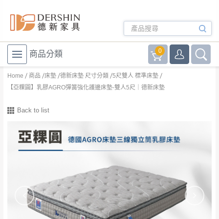
0
商品分類
Home
商品
床墊
德新床墊 尺寸分類
5尺雙人 標準床墊
【亞粿圓】乳膠AGRO彈簧強化護邊床墊-雙人5尺｜德新床墊
Back to list