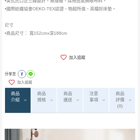
•美式虎口正三線設計，無接縫，採用透氣網眼布料。
•國際紡織協會OEKO-TEX認證，物超所值，高檔好床墊。
尺寸
•商品尺寸： 寬152cmx深188cm
加入追蹤
分享至
加入追蹤
商品
商品
商品
注意
商品
介紹
規格
運送
事項
評價
(0)
0
注意事項：
/5
(0)筆