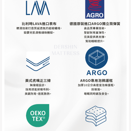
會進行維修)。
如遇自然災害、政府宣布之災害警報等不可抗力情
到貨7日內為鑑賞期(注意:鑑賞期非試用期)，
事，而危及運送人員輸送之安全，本司得視狀況延後
若非商品品質瑕疵問題於鑑賞期內退貨之情
或停止運送服務。
形，我們需酌收退貨運費。
百貨公司配送暫無法配合開店前、閉店後時段，並送
如欲放置營業場所及公開場合之商品則無享
至百貨公司卸貨區為限，恕無法送至指定樓面。
《 如
有商品一年保固之服務。
遇百貨周年慶期間，恕暫停百貨公司相關運送 》
無回收家具服務，若需回收家俱可聯絡當地請清潔隊
▪️
訂單成立
時請儘速於三日內完成付款，
交易恕不
回收,免付費清運專線：0800-085-717
殺價，商品均已最低價格售出
，且在特定時日會給
予折扣，請密切注意。
▪️
三
日內若未接獲您的匯款或轉帳通知，商品將不
予保留(訂單自動取消)。
▪️
無回收家具服務，若需回收家具可聯絡當地請清
潔隊回收,免付費清運專線：0800-085-717。