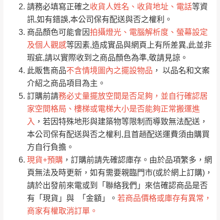
請務必填寫正確之
收貨人姓名、收貨地址、電話
等資
全部
依評論高至低排列
偏遠地區
Line客服」來信確認商品是否有「現貨」與
運送地
區
運送費用
訊,如有錯誤,本公司保有配送與否之權利。
「金額」。
（請先線上詢問 LINE
依評論低至高排列
只顯示附上圖片
商品顏色可能會因
拍攝燈光、電腦解析度、螢幕設定
→
@dershin
）
及個人觀感
等因素,造成實品與網頁上有所差異,此並非
若商品價格或庫存有異常，商家有權取消訂
只顯示附上評論
瑕疵,請以實際收到之商品顏色為準,敬請見諒。
單。
部分網路商品恕無法更改原設計或客製，敬請
桃園
復興鄉
此販售商品
不含情境圖內之擺設物品
， 以品名和文案
見諒！
介紹之商品項目為主。
接單後二日內(不含例假日)，我們客服會與您
峨眉鄉、五峰鄉、
訂購前請
務必丈量擺放空間是否足夠，並自行確認居
電話聯絡或E-Mail通知確認訂單。
橫山、北埔鄉、尖
家空間格局、樓梯或電梯大小是否能夠正常搬運進
（線上客
服 LINE →
@dershin
）
石鄉、寶山鄉山
入
，若因特殊地形與建築物等限制而導致無法配送，
新竹
下單前先詢問是否現貨
，若未詢問下單後無
區、新埔山區、芎
本公司保有配送與否之權利,且首趟配送運費須由購買
現貨我們客服會再來電或E-Mail與您聯絡
林山區、關西 玉山
方自行負擔。
免 運
（洽詢方式請搜尋 L
ine ID →
@dershin
）
里
現貨+預購
，訂購前請先確認庫存。由於品項繁多，網
費
運送範圍：限定北至基隆，南至苗栗，偏遠
頁無法及時更新，如有需要親臨門市(或於網上訂購)，
地區恕無法提供運送 (詳見運送規章)。
台北
無
請於出發前來電或到「聯絡我們」來信確認商品是否
有「現貨」與 「金額」。
若商品價格或庫存有異常，
商家有權取消訂單。
雙溪、貢寮、烏
配送範圍：