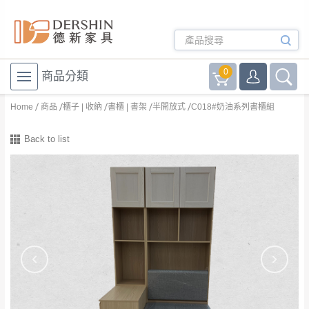
0
商品分類
Home
商品
櫃子 | 收納
書櫃 | 書架
半開放式
C018#奶油系列書櫃組
Back to list