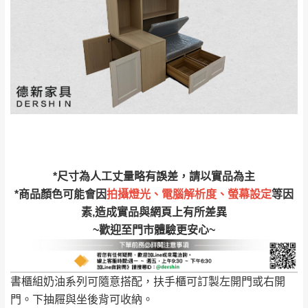
完成出貨15個工作天另行寄出，另外約加上2~7個
工作天內送達，如遇國定假日將順延寄送。
配送天數：5~14天
到貨時間：指定送貨日當天以電話聯絡確認
退換貨說明：
若收到不良品，請於到貨日起七日內通知本
｜周（一）配送部門固定公休無送貨｜
公司客服人員，我們將為您更換新品，運費
皆由本站負責，所有退回及換貨之商品必須
台北市、新北市地區固定每周(三)、(日)兩天收送貨
是全新狀態且完整包裝，床墊、床包、枕頭
類產品需為未拆封狀態(請保持商品、附件、
包裝、廠商紙及所有附隨文件或資料之完整
暫無配送地區
：
彰化、南投、雲林、嘉義、台南、高
*尺寸為人工丈量略有誤差，請以實品為主
性)，若未依照上述方式處理，恕無法接受退
雄、屏東、宜蘭、 花蓮、台東、金門、馬祖、澎湖地區
*商品顏色可能會因
拍攝燈光、電腦解析度、螢幕設定
等因
貨。
（可於LINE線上詢問 →
@dershin
）
素,造成實品與網頁上有所差異
由於透過電腦螢幕選購商品，可能會因個人
~歡迎至門市體驗更安心~
電腦螢幕的設定色差或解析度等因素， 與實
際商品的顏色、質感稍有不同，如因此而需
加收說明
退換貨，
需自付來回運費及人資成本
，請您
書櫃組奶油系列可隨意搭配，扶手櫃可訂製左開門或右開
訂購前詳加確認。(包含商品尺寸是否合適)。
門。下抽屜與坐後背可收納。
訂購前請確認商品尺寸，大型物件因為人工