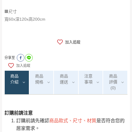
🟧尺寸
寬60x深120x高200cm
加入追蹤
分享至
加入追蹤
商品
商品
商品
注意
商品
介紹
規格
運送
事項
評價
(0)
訂購前請注意
0
注意事項：
/5
運 費 說 明
(0)筆
訂購前請先確認
商品款式、尺寸、材質
是否符合您的
由於
品項繁多，網頁無法及時更新，如有需
居家需求。
要購買商品，請於出發前來電或到「官方