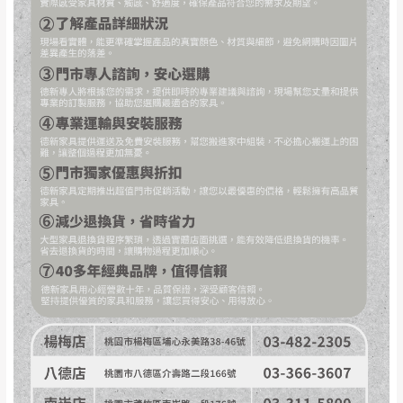
事，而危及運送人員輸送之安全，本司得視狀況延後
若非商品品質瑕疵問題於鑑賞期內退貨之情
或停止運送服務。
形，我們需酌收退貨運費。
百貨公司配送暫無法配合開店前、閉店後時段，並送
如欲放置營業場所及公開場合之商品則無享
至百貨公司卸貨區為限，恕無法送至指定樓面。
《 如
有商品一年保固之服務。
遇百貨周年慶期間，恕暫停百貨公司相關運送 》
無回收家具服務，若需回收家俱可聯絡當地請清潔隊
▪️
訂單成立
時請儘速於三日內完成付款，
交易恕不
回收,免付費清運專線：0800-085-717
殺價，商品均已最低價格售出
，且在特定時日會給
予折扣，請密切注意。
▪️
三
日內若未接獲您的匯款或轉帳通知，商品將不
予保留(訂單自動取消)。
▪️
無回收家具服務，若需回收家具可聯絡當地請清
潔隊回收,免付費清運專線：0800-085-717。