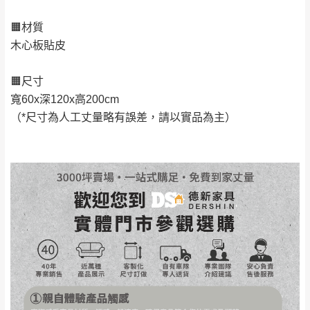
丈量，難免會有些許誤差值(約正負0.5CM)
。
🟧材質
詳細尺寸以實品為主。
。
木心板貼皮
非因本公司問題而需退換貨，請於收到貨7日
其它注意事項
內通知客服人員(Line@ ID：
@dershin
)
，並
🟧尺寸
本司貨車運送如因路況不佳、天候惡劣、過於偏遠之
須保持商品全新狀態與完整包裝。鑑賞期間
寬60x深120x高200cm
山區內等，或收貨地點搬運過於困難等因素，導致無
若發生非本司因素致使之汙損破壞，恕無法
（*尺寸為人工丈量略有誤差，請以實品為主）
法順利配送，本公司除了盡最大努力完成配送外，視
辦理退換貨。
狀況保有出貨的權利。
台北市、新北市地區固定每周(三)、(日)兩天
保護物流人員的工作安全，賣家無提供吊掛服務，若
收送貨，敬請見諒！
需以吊車或其他的吊掛方式吊運，費用將由買方自行
本公司部份商品無維修服務，超過7日鑑賞
支付。
期，商品使用年限，因客人使用習慣、居家
因大型傢俱有組裝、配送的問題，並非一般快速到貨
環境不同。若屬人為因素導致商品損壞、零
商品，無法指定特定時間送達，司機當天到貨前皆會
件短缺，則維修、搬運費用，需由消費者自
再與您通知，讓您不用整天在家等貨，以免浪費你的
行吸收(另事先與消費者報價，消費者同意將
寶貴時間。
會進行維修)。
如遇自然災害、政府宣布之災害警報等不可抗力情
到貨7日內為鑑賞期(注意:鑑賞期非試用期)，