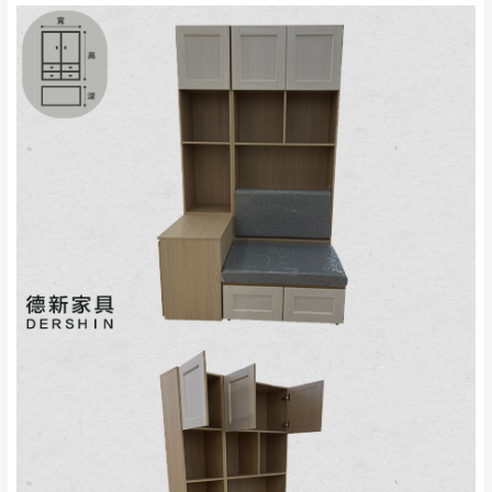
來、平溪、九份、
苗栗至基隆；其它地區暫不開放，如因特殊
石門、林口 下福
＊A108產品另收運費
地型限制(山區、鄉、鎮、村)、樓梯太小、無
里、新店山區、三
新北
法搬運上樓等因素，導致無法配送，
本公司
峽山區、石碇、坪
保有出貨的權利。
林、福隆、淡水山
保護物流人員的工作安全，賣家無提供吊掛
區、北投湖山路、
服務，若需以吊車或其他的吊掛方式吊運，
深坑山區
費用將由買方自行支付。
$ 9,000以上：免
因大型傢俱有組裝、配送的問題，並非一般
運費
快速到貨商品，無法指定特定時間送達，司
基隆
$ 9,000以下：
基隆山區
機當天到貨前皆會再與您通知，讓你不用整
NT$500元
天在家等貨，以節省您的寶貴時間。
＊A108產品另收運費
由於百貨公司配送較為不易，故暫無法配送
$ 9,000以上：免
至百貨公司內部。
卓蘭鎮、三灣、通
運費
霄山區、西湖、泰
苗栗
$ 9,000以下：
安鄉、大湖鄉、頭
發票寄送：
NT$500元
屋、獅潭鄉
若您選擇三聯式或索取兩聯式發票，發票將於商品
＊A108產品另收運費