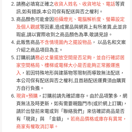
請務必填寫正確之
收貨人姓名、收貨地址、電話
等資
全部
依評論高至低排列
偏遠地區
Line客服」來信確認商品是否有「現貨」與
運送地
區
運送費用
訊,如有錯誤,本公司保有配送與否之權利。
「金額」。
（請先線上詢問 LINE
依評論低至高排列
只顯示附上圖片
商品顏色可能會因
拍攝燈光、電腦解析度、螢幕設定
→
@dershin
）
及個人觀感
等因素,造成實品與網頁上有所差異,此並非
若商品價格或庫存有異常，商家有權取消訂
只顯示附上評論
瑕疵,請以實際收到之商品顏色為準,敬請見諒。
單。
部分網路商品恕無法更改原設計或客製，敬請
桃園
復興鄉
此販售商品
不含情境圖內之擺設物品
， 以品名和文案
見諒！
介紹之商品項目為主。
接單後二日內(不含例假日)，我們客服會與您
峨眉鄉、五峰鄉、
訂購前請
務必丈量擺放空間是否足夠，並自行確認居
電話聯絡或E-Mail通知確認訂單。
橫山、北埔鄉、尖
家空間格局、樓梯或電梯大小是否能夠正常搬運進
（線上客
服 LINE →
@dershin
）
石鄉、寶山鄉山
入
，若因特殊地形與建築物等限制而導致無法配送，
新竹
下單前先詢問是否現貨
，若未詢問下單後無
區、新埔山區、芎
本公司保有配送與否之權利,且首趟配送運費須由購買
現貨我們客服會再來電或E-Mail與您聯絡
林山區、關西 玉山
方自行負擔。
免 運
（洽詢方式請搜尋 L
ine ID →
@dershin
）
里
現貨+預購
，訂購前請先確認庫存。由於品項繁多，網
費
運送範圍：限定北至基隆，南至苗栗，偏遠
頁無法及時更新，如有需要親臨門市(或於網上訂購)，
地區恕無法提供運送 (詳見運送規章)。
台北
無
請於出發前來電或到「聯絡我們」來信確認商品是否
有「現貨」與 「金額」。
若商品價格或庫存有異常，
商家有權取消訂單。
雙溪、貢寮、烏
配送範圍：