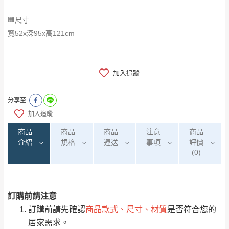
🟧尺寸
寬52x深95x高121cm
加入追蹤
分享至
加入追蹤
商品
商品
商品
注意
商品
介紹
規格
運送
事項
評價
(0)
訂購前請注意
0
注意事項：
/5
運 費 說 明
(0)筆
訂購前請先確認
商品款式、尺寸、材質
是否符合您的
由於
品項繁多，網頁無法及時更新，如有需
居家需求。
要購買商品，請於出發前來電或到「官方