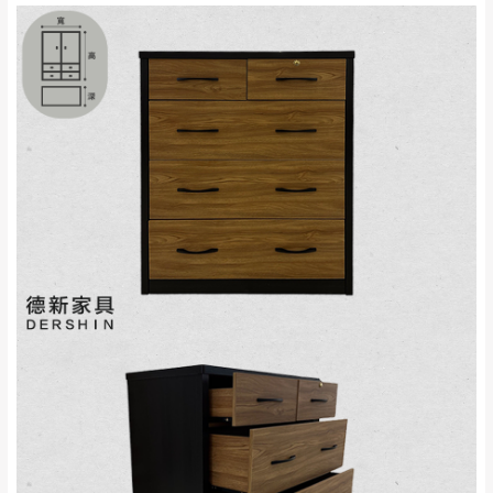
來、平溪、九份、
苗栗至基隆；其它地區暫不開放，如因特殊
石門、林口 下福
＊A108產品另收運費
地型限制(山區、鄉、鎮、村)、樓梯太小、無
里、新店山區、三
新北
法搬運上樓等因素，導致無法配送，
本公司
峽山區、石碇、坪
保有出貨的權利。
林、福隆、淡水山
保護物流人員的工作安全，賣家無提供吊掛
區、北投湖山路、
服務，若需以吊車或其他的吊掛方式吊運，
深坑山區
費用將由買方自行支付。
$ 9,000以上：免
因大型傢俱有組裝、配送的問題，並非一般
運費
快速到貨商品，無法指定特定時間送達，司
基隆
$ 9,000以下：
基隆山區
機當天到貨前皆會再與您通知，讓你不用整
NT$500元
天在家等貨，以節省您的寶貴時間。
＊A108產品另收運費
由於百貨公司配送較為不易，故暫無法配送
$ 9,000以上：免
至百貨公司內部。
卓蘭鎮、三灣、通
運費
霄山區、西湖、泰
苗栗
$ 9,000以下：
安鄉、大湖鄉、頭
發票寄送：
NT$500元
屋、獅潭鄉
若您選擇三聯式或索取兩聯式發票，發票將於商品
＊A108產品另收運費