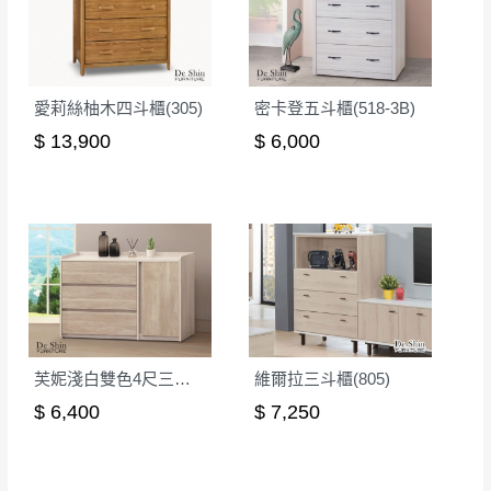
愛莉絲柚木四斗櫃(305)
密卡登五斗櫃(518-3B)
$ 13,900
$ 6,000
芙妮淺白雙色4尺三斗置物櫃(N72)
維爾拉三斗櫃(805)
$ 6,400
$ 7,250