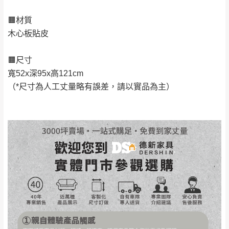
丈量，難免會有些許誤差值(約正負0.5CM)
。
🟧材質
詳細尺寸以實品為主。
。
木心板貼皮
非因本公司問題而需退換貨，請於收到貨7日
其它注意事項
內通知客服人員(Line@ ID：
@dershin
)
，並
🟧尺寸
本司貨車運送如因路況不佳、天候惡劣、過於偏遠之
須保持商品全新狀態與完整包裝。鑑賞期間
寬52x深95x高121cm
山區內等，或收貨地點搬運過於困難等因素，導致無
若發生非本司因素致使之汙損破壞，恕無法
（*尺寸為人工丈量略有誤差，請以實品為主）
法順利配送，本公司除了盡最大努力完成配送外，視
辦理退換貨。
狀況保有出貨的權利。
台北市、新北市地區固定每周(三)、(日)兩天
保護物流人員的工作安全，賣家無提供吊掛服務，若
收送貨，敬請見諒！
需以吊車或其他的吊掛方式吊運，費用將由買方自行
本公司部份商品無維修服務，超過7日鑑賞
支付。
期，商品使用年限，因客人使用習慣、居家
因大型傢俱有組裝、配送的問題，並非一般快速到貨
環境不同。若屬人為因素導致商品損壞、零
商品，無法指定特定時間送達，司機當天到貨前皆會
件短缺，則維修、搬運費用，需由消費者自
再與您通知，讓您不用整天在家等貨，以免浪費你的
行吸收(另事先與消費者報價，消費者同意將
寶貴時間。
會進行維修)。
如遇自然災害、政府宣布之災害警報等不可抗力情
到貨7日內為鑑賞期(注意:鑑賞期非試用期)，