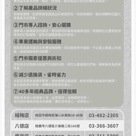
事，而危及運送人員輸送之安全，本司得視狀況延後
若非商品品質瑕疵問題於鑑賞期內退貨之情
或停止運送服務。
形，我們需酌收退貨運費。
百貨公司配送暫無法配合開店前、閉店後時段，並送
如欲放置營業場所及公開場合之商品則無享
至百貨公司卸貨區為限，恕無法送至指定樓面。
《 如
有商品一年保固之服務。
遇百貨周年慶期間，恕暫停百貨公司相關運送 》
無回收家具服務，若需回收家俱可聯絡當地請清潔隊
▪️
訂單成立
時請儘速於三日內完成付款，
交易恕不
回收,免付費清運專線：0800-085-717
殺價，商品均已最低價格售出
，且在特定時日會給
予折扣，請密切注意。
▪️
三
日內若未接獲您的匯款或轉帳通知，商品將不
予保留(訂單自動取消)。
▪️
無回收家具服務，若需回收家具可聯絡當地請清
潔隊回收,免付費清運專線：0800-085-717。