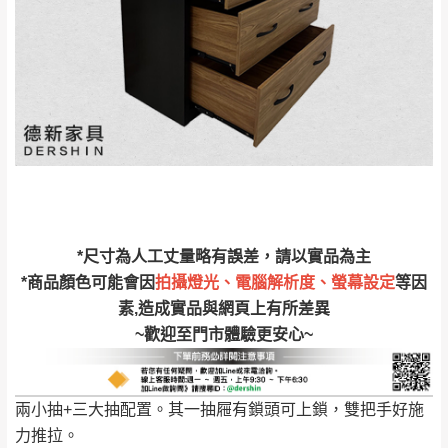
完成出貨15個工作天另行寄出，另外約加上2~7個
工作天內送達，如遇國定假日將順延寄送。
配送天數：5~14天
到貨時間：指定送貨日當天以電話聯絡確認
退換貨說明：
若收到不良品，請於到貨日起七日內通知本
｜周（一）配送部門固定公休無送貨｜
公司客服人員，我們將為您更換新品，運費
皆由本站負責，所有退回及換貨之商品必須
台北市、新北市地區固定每周(三)、(日)兩天收送貨
是全新狀態且完整包裝，床墊、床包、枕頭
類產品需為未拆封狀態(請保持商品、附件、
包裝、廠商紙及所有附隨文件或資料之完整
暫無配送地區
：
彰化、南投、雲林、嘉義、台南、高
*尺寸為人工丈量略有誤差，請以實品為主
性)，若未依照上述方式處理，恕無法接受退
雄、屏東、宜蘭、 花蓮、台東、金門、馬祖、澎湖地區
*商品顏色可能會因
拍攝燈光、電腦解析度、螢幕設定
等因
貨。
（可於LINE線上詢問 →
@dershin
）
素,造成實品與網頁上有所差異
由於透過電腦螢幕選購商品，可能會因個人
~歡迎至門市體驗更安心~
電腦螢幕的設定色差或解析度等因素， 與實
際商品的顏色、質感稍有不同，如因此而需
加收說明
退換貨，
需自付來回運費及人資成本
，請您
兩小抽+三大抽配置。其一抽屜有鎖頭可上鎖，雙把手好施
訂購前詳加確認。(包含商品尺寸是否合適)。
力推拉。
訂購前請確認商品尺寸，大型物件因為人工