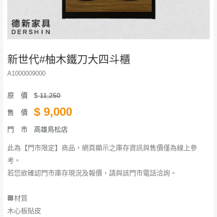
新世代#柚木鐵刀大四斗櫃
A1000009000
原 價
$
11,250
$
9,000
售 價
門 市
高雄鳥松店
此為【門市限定】商品，網頁顯示之庫存資訊與售價僅為線上參
考。
若您欲確認門市庫存現況及報價，請與該門市電話洽詢。
🟧材質
木心板貼皮