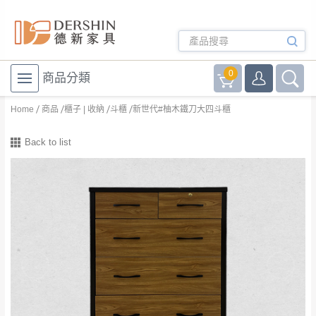
0
商品分類
Home
商品
櫃子 | 收納
斗櫃
新世代#柚木鐵刀大四斗櫃
Back to list