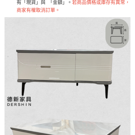
有「現貨」與 「金額」。
若商品價格或庫存有異常，
商家有權取消訂單。
雙溪、貢寮、烏
配送範圍：
來、平溪、九份、
苗栗至基隆；其它地區暫不開放，如因特殊
石門、林口 下福
＊A108產品另收運費
地型限制(山區、鄉、鎮、村)、樓梯太小、無
里、新店山區、三
新北
法搬運上樓等因素，導致無法配送，
本公司
峽山區、石碇、坪
保有出貨的權利。
林、福隆、淡水山
保護物流人員的工作安全，賣家無提供吊掛
區、北投湖山路、
服務，若需以吊車或其他的吊掛方式吊運，
深坑山區
費用將由買方自行支付。
$ 9,000以上：免
因大型傢俱有組裝、配送的問題，並非一般
運費
快速到貨商品，無法指定特定時間送達，司
基隆
$ 9,000以下：
基隆山區
機當天到貨前皆會再與您通知，讓你不用整
NT$500元
天在家等貨，以節省您的寶貴時間。
＊A108產品另收運費
由於百貨公司配送較為不易，故暫無法配送
$ 9,000以上：免
至百貨公司內部。
卓蘭鎮、三灣、通
運費
霄山區、西湖、泰
苗栗
$ 9,000以下：
安鄉、大湖鄉、頭