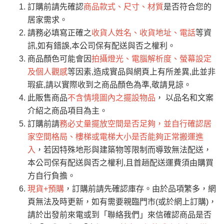
0
/5
運 費 說 明
(0)筆
訂購前請先確認
商品款式、尺寸、材質
是否符合您的
由於
品項繁多，網頁無法及時更新，如有需
居家需求。
要購買商品，請於出發前來電或到「官方
請務必填寫正確之
收貨人姓名、收貨地址、電話
等資
全部
依評論高至低排列
偏遠地區
Line客服」來信確認商品是否有「現貨」與
運送地
區
運送費用
訊,如有錯誤,本公司保有配送與否之權利。
「金額」。
（請先線上詢問 LINE
依評論低至高排列
只顯示附上圖片
商品顏色可能會因
拍攝燈光、電腦解析度、螢幕設定
→
@dershin
）
及個人觀感
等因素,造成實品與網頁上有所差異,此並非
若商品價格或庫存有異常，商家有權取消訂
只顯示附上評論
瑕疵,請以實際收到之商品顏色為準,敬請見諒。
單。
部分網路商品恕無法更改原設計或客製，敬請
桃園
復興鄉
此販售商品
不含情境圖內之擺設物品
， 以品名和文案
見諒！
介紹之商品項目為主。
接單後二日內(不含例假日)，我們客服會與您
峨眉鄉、五峰鄉、
訂購前請
務必丈量擺放空間是否足夠，並自行確認居
電話聯絡或E-Mail通知確認訂單。
橫山、北埔鄉、尖
家空間格局、樓梯或電梯大小是否能夠正常搬運進
（線上客
服 LINE →
@dershin
）
石鄉、寶山鄉山
入
，若因特殊地形與建築物等限制而導致無法配送，
新竹
下單前先詢問是否現貨
，若未詢問下單後無
區、新埔山區、芎
本公司保有配送與否之權利,且首趟配送運費須由購買
現貨我們客服會再來電或E-Mail與您聯絡
林山區、關西 玉山
方自行負擔。
免 運
（洽詢方式請搜尋 L
ine ID →
@dershin
）
里
現貨+預購
，訂購前請先確認庫存。由於品項繁多，網
費
運送範圍：限定北至基隆，南至苗栗，偏遠
頁無法及時更新，如有需要親臨門市(或於網上訂購)，
地區恕無法提供運送 (詳見運送規章)。
台北
無
請於出發前來電或到「聯絡我們」來信確認商品是否