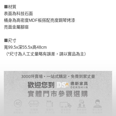
寶貴時間。
會進行維修)。
🟧材質
如遇自然災害、政府宣布之災害警報等不可抗力情
到貨7日內為鑑賞期(注意:鑑賞期非試用期)，
表面為科技石面
事，而危及運送人員輸送之安全，本司得視狀況延後
若非商品品質瑕疵問題於鑑賞期內退貨之情
桶身為高密度MDF板搭配亮度鋼琴烤漆
或停止運送服務。
形，我們需酌收退貨運費。
亮面金屬腳座
百貨公司配送暫無法配合開店前、閉店後時段，並送
如欲放置營業場所及公開場合之商品則無享
至百貨公司卸貨區為限，恕無法送至指定樓面。
《 如
有商品一年保固之服務。
🟧尺寸
遇百貨周年慶期間，恕暫停百貨公司相關運送 》
寬99.5x深55.5x高48cm
無回收家具服務，若需回收家俱可聯絡當地請清潔隊
▪️
訂單成立
時請儘速於三日內完成付款，
交易恕不
（*尺寸為人工丈量略有誤差，請以實品為主）
回收,免付費清運專線：0800-085-717
殺價，商品均已最低價格售出
，且在特定時日會給
予折扣，請密切注意。
▪️
三
日內若未接獲您的匯款或轉帳通知，商品將不
予保留(訂單自動取消)。
▪️
無回收家具服務，若需回收家具可聯絡當地請清
潔隊回收,免付費清運專線：0800-085-717。