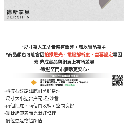
訂購前詳加確認。(包含商品尺寸是否合適)。
訂購前請確認商品尺寸，大型物件因為人工
丈量，難免會有些許誤差值(約正負0.5CM)
。
詳細尺寸以實品為主。
。
非因本公司問題而需退換貨，請於收到貨7日
其它注意事項
內通知客服人員(Line@ ID：
@dershin
)
，並
*尺寸為人工丈量略有誤差，請以實品為主
本司貨車運送如因路況不佳、天候惡劣、過於偏遠之
須保持商品全新狀態與完整包裝。鑑賞期間
*商品顏色可能會因
拍攝燈光、電腦解析度、螢幕設定
等因
山區內等，或收貨地點搬運過於困難等因素，導致無
素,造成實品與網頁上有所差異
若發生非本司因素致使之汙損破壞，恕無法
法順利配送，本公司除了盡最大努力完成配送外，視
~歡迎至門市體驗更安心~
辦理退換貨。
狀況保有出貨的權利。
台北市、新北市地區固定每周(三)、(日)兩天
保護物流人員的工作安全，賣家無提供吊掛服務，若
收送貨，敬請見諒！
-科技石紋路細膩耐磨好整理
需以吊車或其他的吊掛方式吊運，費用將由買方自行
本公司部份商品無維修服務，超過7日鑑賞
-尺寸大小適合搭配L型沙發
支付。
期，商品使用年限，因客人使用習慣、居家
-兩個抽屜、兩個門收納，空間良好
因大型傢俱有組裝、配送的問題，並非一般快速到貨
環境不同。若屬人為因素導致商品損壞、零
-鋼琴烤漆表面光滑好整理
商品，無法指定特定時間送達，司機當天到貨前皆會
件短缺，則維修、搬運費用，需由消費者自
-價位更是物超所值
再與您通知，讓您不用整天在家等貨，以免浪費你的
行吸收(另事先與消費者報價，消費者同意將