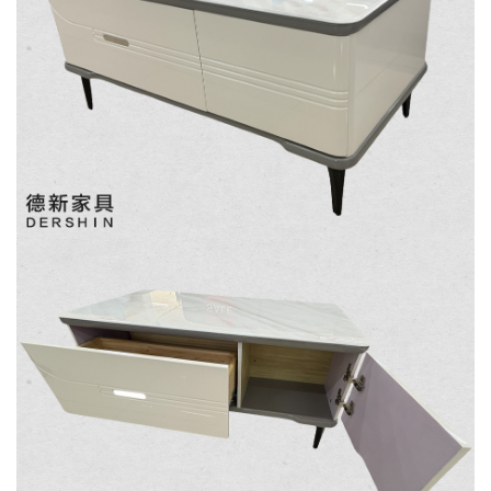
發票寄送：
NT$500元
屋、獅潭鄉
若您選擇三聯式或索取兩聯式發票，發票將於商品
＊A108產品另收運費
完成出貨15個工作天另行寄出，另外約加上2~7個
工作天內送達，如遇國定假日將順延寄送。
配送天數：5~14天
到貨時間：指定送貨日當天以電話聯絡確認
退換貨說明：
若收到不良品，請於到貨日起七日內通知本
｜周（一）配送部門固定公休無送貨｜
公司客服人員，我們將為您更換新品，運費
皆由本站負責，所有退回及換貨之商品必須
台北市、新北市地區固定每周(三)、(日)兩天收送貨
是全新狀態且完整包裝，床墊、床包、枕頭
類產品需為未拆封狀態(請保持商品、附件、
包裝、廠商紙及所有附隨文件或資料之完整
暫無配送地區
：
彰化、南投、雲林、嘉義、台南、高
性)，若未依照上述方式處理，恕無法接受退
雄、屏東、宜蘭、 花蓮、台東、金門、馬祖、澎湖地區
貨。
（可於LINE線上詢問 →
@dershin
）
由於透過電腦螢幕選購商品，可能會因個人
電腦螢幕的設定色差或解析度等因素， 與實
際商品的顏色、質感稍有不同，如因此而需
加收說明
退換貨，
需自付來回運費及人資成本
，請您