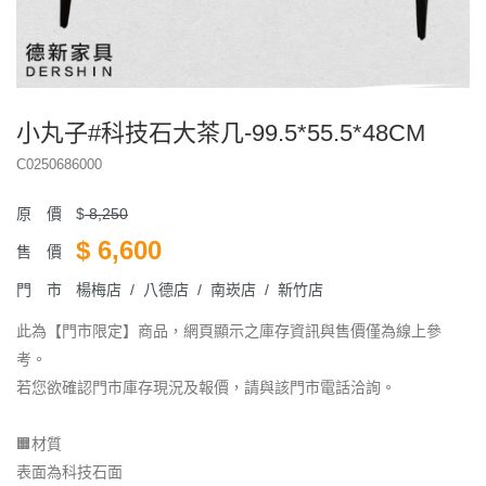
小丸子#科技石大茶几-99.5*55.5*48CM
C0250686000
原 價
$
8,250
$
6,600
售 價
門 市
楊梅店 / 八德店 / 南崁店 / 新竹店
此為【門市限定】商品，網頁顯示之庫存資訊與售價僅為線上參
考。
若您欲確認門市庫存現況及報價，請與該門市電話洽詢。
🟧材質
表面為科技石面