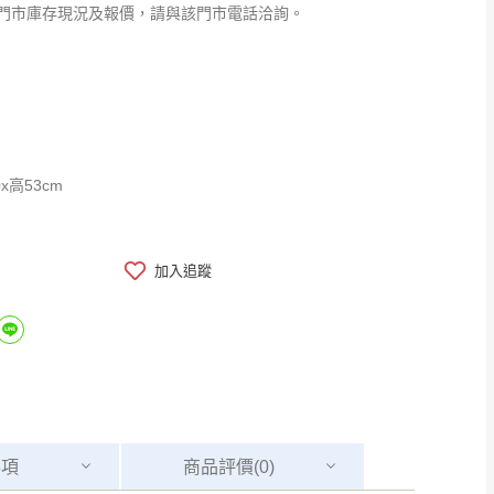
門市庫存現況及報價，請與該門市電話洽詢。
0x高53cm
加入追蹤
事項
商品
評價(0)