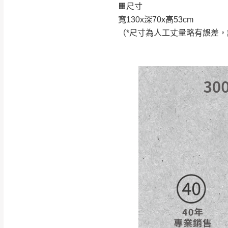
🟧尺寸
如遇自然災害、政府宣布
寬130x深70x高53cm
務。
（*尺寸為人工丈量略有誤差
百貨公司配送暫無法配合
期間，恕暫停百貨公司相
無回收家具服務，若需回收