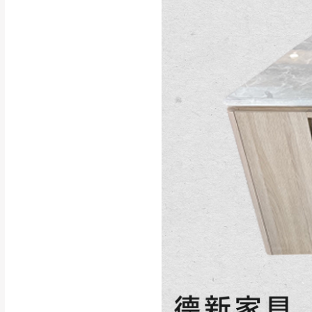
行支付。
新北
因大型傢俱有組
會再與您通知，
由於百貨公司配
基隆
發票寄送：
若您選擇三聯式或索取
送達，如遇國定假日將
苗栗
退換貨說明：
若收到不良品，
所有退回及換貨
品、附件、包裝
由於透過電腦螢
質感稍有不同，
是否合適)。