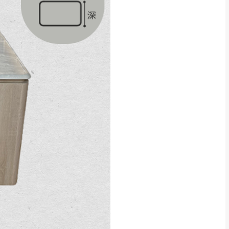
貢寮、烏來、平溪、九份、石
下福里、新店山區、三峽山區、
達，司機當天到貨前皆
林、福隆、淡水山區、北投湖山
路、深坑山區
基隆山區
加上2~7個工作天內
三灣、通霄山區、西湖、泰安
、大湖鄉、頭屋、獅潭鄉
，運費皆由本站負責，
未拆封狀態(請保持商
理，恕無法接受退貨。
 與實際商品的顏色、
加確認。(包含商品尺寸