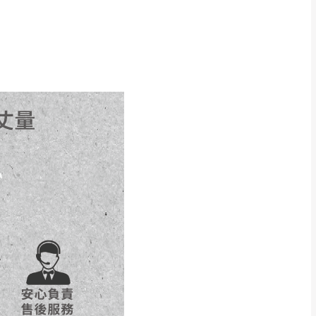
得視狀況延後或停止運送服
指定樓面。
《 如遇百貨周年慶
7