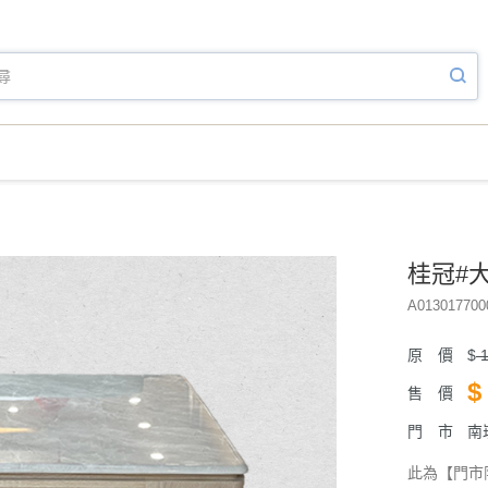
桂冠#大
A013017700
原 價
$
1
$
售 價
門 市
南
此為【門市