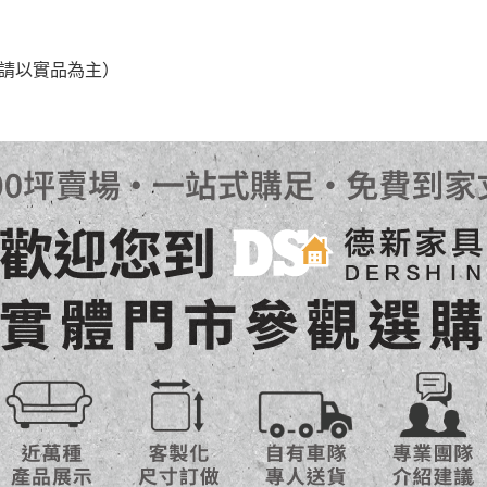
之災害警報等不可抗力情事，而危及運送人員輸送之安全，本司
，請以實品為主）
開店前、閉店後時段，並送至百貨公司卸貨區為限，恕無法送至
關運送 》
家俱可聯絡當地請清潔隊回收,免付費清運專線：0800-085-71