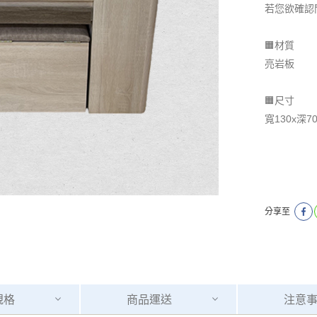
若您欲確認
🟧材質
亮岩板
🟧尺寸
寬130x深7
分享至
規格
商品
運送
注意