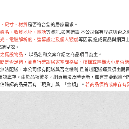
運 費 說 明
、尺寸、材質
是否符合您的居家需求。
網頁無法及時更新，如有需要購買商品，請於出發前來電或到「官方
姓名、收貨地址、電話
等資訊,如有錯誤,本公司保有配送與否之
全部
依評論高至低排列
依評論低至高排列
現貨」與 「金額」。
光、電腦解析度、螢幕設定及個人觀感
等因素,造成實品與網頁上
運送費用
異常，商家有權取消訂單。
部分網路商品恕無法更改原設計或
敬請見諒。
（請先
含例假日)，我們客服會與您電話聯絡或E-Mail通知確認訂單。
之擺設物品
， 以品名和文案介紹之商品項目為主。
間是否足夠，並自行確認居家空間格局、樓梯或電梯大小是否能
E →
@dershin
）
無法配送，本公司保有配送與否之權利,且首趟配送運費須由購
否現貨
，若未詢問下單後無現貨我們客服會再來電或E-Mail與您
確認庫存。由於品項繁多，網頁無法及時更新，如有需要親臨門市
 L
ine ID →
@dershin
）
信確認商品是否有「現貨」與 「金額」。
若商品價格或庫存有
峨眉鄉、
至基隆，南至苗栗，偏遠地區恕無法提供運送 (詳見運送規章)
鄉、寶山
免 運 費
它地區暫不開放，如因特殊地型限制(山區、鄉、鎮、村)、樓梯
送，
本公司保有出貨的權利。
工作安全，賣家無提供吊掛服務，若需以吊車或其他的吊掛方式