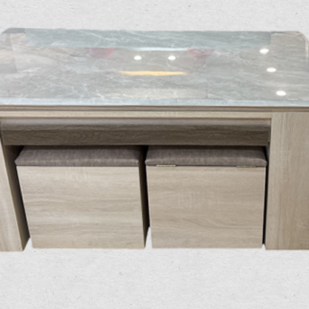
雙溪、
門、林口 
＊A108產品另收運費
裝、配送的問題，並非一般快速到貨商品，無法指定特定時間送
石碇、坪
讓你不用整天在家等貨，以節省您的寶貴時間。
送較為不易，故暫無法配送至百貨公司內部。
$ 9,000以上：免運費
$ 9,000以下：NT$500元
＊A108產品另收運費
兩聯式發票，發票將於商品完成出貨15個工作天另行寄出，另外約
$ 9,000以上：免運費
卓蘭鎮、
順延寄送。
$ 9,000以下：NT$500元
鄉
＊A108產品另收運費
請於到貨日起七日內通知本公司客服人員，我們將為您更換新品
配送天數：5~14天
之商品必須是全新狀態且完整包裝，床墊、床包、枕頭類產品需為
到貨時間：指定送貨日當天以電話聯絡確認
、廠商紙及所有附隨文件或資料之完整性)，若未依照上述方式處
幕選購商品，可能會因個人電腦螢幕的設定色差或解析度等因素，
｜周（一）配送部門固定公休無送貨｜
如因此而需退換貨，
需自付來回運費及人資成本
，請您訂購前詳
台北市、新北市地區固定每周(三)、(日)兩天收送貨