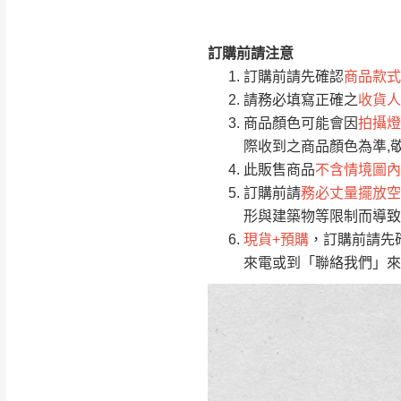
訂購前請注意
注意事項：
0
訂購前請先確認
商品款式
由於
品項繁多，
/5
請務必填寫正確之
收貨人
(0)筆
認商品是否有「
商品顏色可能會因
拍攝燈
運送地
區
若商品價格或庫存有
際收到之商品顏色為準,
接單後二日內(不
此販售商品
不含情境圖內
訂購前請
務必丈量擺放空
（線上客
服 LIN
桃園
形與建築物等限制而導致
下單前先詢問是
現貨+預購
，訂購前請先
（洽詢方式請搜尋
來電或到「聯絡我們」來
運送範圍：限定北
新竹
配送範圍：
苗栗至基隆；其
台北
素，導致無法配
保護物流人員的