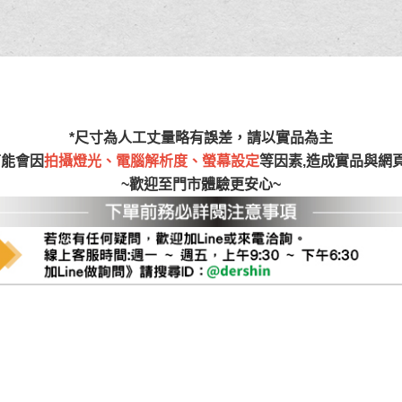
尺寸，大型物件因為人工丈量，難免會有些許誤差值(約正負0.5
需退換貨，請於收到貨7日內通知客服人員(Line@ ID：
@dersh
投、雲林、嘉義、台南、高雄、屏東、宜蘭、 花蓮、台東、金門
。鑑賞期間若發生非本司因素致使之汙損破壞，恕無法辦理退換
ershin
）
區固定每周(三)、(日)兩天收送貨，敬請見諒！
無維修服務，超過7日鑑賞期，商品使用年限，因客人使用習慣
*尺寸為人工丈量略有誤差，請以實品為主
損壞、零件短缺，則維修、搬運費用，需由消費者自行吸收(另事
可能會因
拍攝燈光、電腦解析度、螢幕設定
等因素,造成實品與網
修)。
~歡迎至門市體驗更安心~
賞期(注意:鑑賞期非試用期)，若非商品品質瑕疵問題於鑑賞期內
。
所及公開場合之商品則無享有商品一年保固之服務。
三日內完成付款，
交易恕不殺價，商品均已最低價格售出
，且在
佳、天候惡劣、過於偏遠之山區內等，或收貨地點搬運過於困難
成配送外，視狀況保有出貨的權利。
款或轉帳通知，商品將不予保留(訂單自動取消)。
，賣家無提供吊掛服務，若需以吊車或其他的吊掛方式吊運，費
收家具可聯絡當地請清潔隊回收,免付費清運專線：0800-085-7
的問題，並非一般快速到貨商品，無法指定特定時間送達，司機
以免浪費你的寶貴時間。