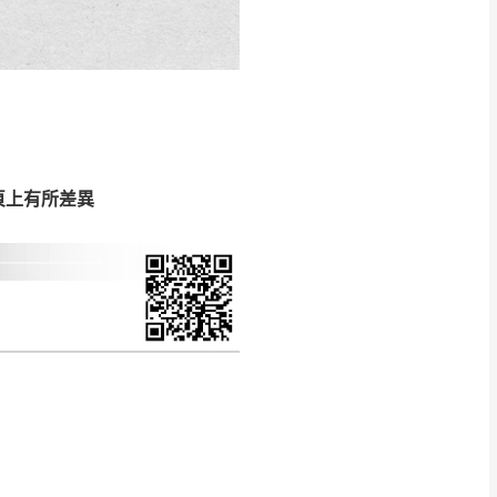
CM) 詳細尺寸以實品
in
)
，並須保持商品全新
、馬祖、澎湖地區
貨。
、居家環境不同。若屬人
先與消費者報價，消費
頁上有所差異
。
退貨之情形，我們需酌收
特定時日會給予折扣，
等因素，導致無法順利配送，
用將由買方自行支付。
17。
當天到貨前皆會再與您通知，