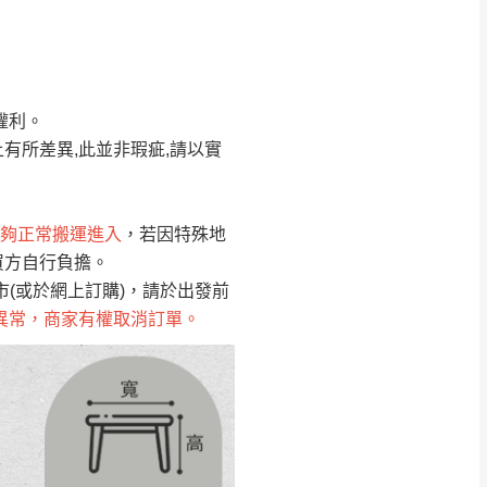
Line客服」來信確
權利。
只顯示附上圖片
只顯示附上評論
有所差異,此並非瑕疵,請以實
偏遠地區
客製，敬請見諒！
線上詢問 LINE →
@dershin
）
夠正常搬運進入
，若因特殊地
買方自行負擔。
復興鄉
聯絡
(或於網上訂購)，請於出發前
異常，商家有權取消訂單。
五峰鄉、橫山、北埔鄉、尖石
。
鄉山區、新埔山區、芎林山區、
關西 玉山里
太小、無法搬運上樓等因
無
吊運，費用將由買方自