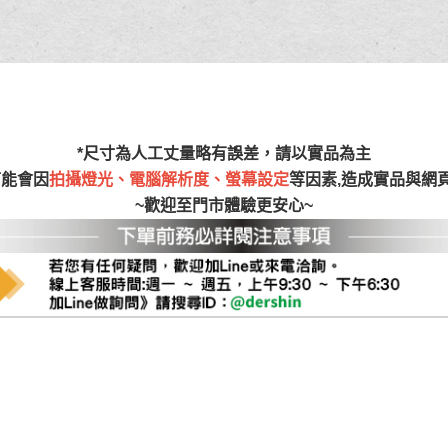
尺寸，大型物件因為人工丈量，難免會有些許誤差值(約正負0.5
需退換貨，請於收到貨7日內通知客服人員(Line@ ID：
@dersh
投、雲林、嘉義、台南、高雄、屏東、宜蘭、 花蓮、台東、金門
。鑑賞期間若發生非本司因素致使之汙損破壞，恕無法辦理退換
ershin
）
區固定每周(三)、(日)兩天收送貨，敬請見諒！
無維修服務，超過7日鑑賞期，商品使用年限，因客人使用習慣
*尺寸為人工丈量略有誤差，請以實品為主
損壞、零件短缺，則維修、搬運費用，需由消費者自行吸收(另事
可能會因
拍攝燈光、電腦解析度、螢幕設定
等因素,造成實品與網
修)。
~歡迎至門市體驗更安心~
賞期(注意:鑑賞期非試用期)，若非商品品質瑕疵問題於鑑賞期內
。
所及公開場合之商品則無享有商品一年保固之服務。
三日內完成付款，
交易恕不殺價，商品均已最低價格售出
，且在
佳、天候惡劣、過於偏遠之山區內等，或收貨地點搬運過於困難
成配送外，視狀況保有出貨的權利。
款或轉帳通知，商品將不予保留(訂單自動取消)。
，賣家無提供吊掛服務，若需以吊車或其他的吊掛方式吊運，費
收家具可聯絡當地請清潔隊回收,免付費清運專線：0800-085-7
的問題，並非一般快速到貨商品，無法指定特定時間送達，司機
以免浪費你的寶貴時間。