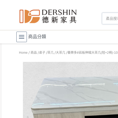
商品分類
Home
商品
桌子
茶几
大茶几
養樂多#岩板伸縮大茶几(短+2椅)-10