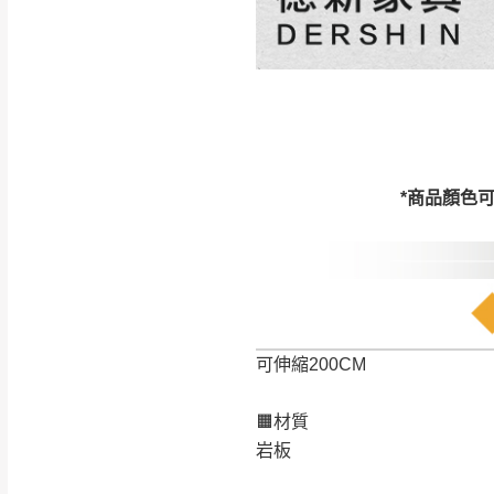
訂購前請確認商品
為主。
暫無配送地區
非因本公司問題而
：
彰化、南
（可於LINE線上詢問 →
狀態與完整包裝
@d
台北市、新北市地
本公司部份商品
加收說明
為因素導致商品
*商品顏色
者同意將會進行維
到貨7日內為鑑
退貨運費。
如欲放置營業場
其它注意事項
▪️
訂單成立
時請儘速於
可伸縮200CM
本司貨車運送如因路況不
請密切注意。
本公司除了盡最大努力完
▪️
三
日內若未接獲您的匯
🟧材質
保護物流人員的工作安全
▪️
無回收家具服務，若需回
岩板
因大型傢俱有組裝、配送
讓您不用整天在家等貨，