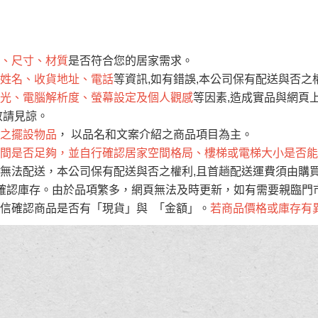
運 費 說 明
、尺寸、材質
是否符合您的居家需求。
網頁無法及時更新，如有需要購買商品，請於出發前來電或到「官方
姓名、收貨地址、電話
等資訊,如有錯誤,本公司保有配送與否之
全部
依評論高至低排列
依評論低至高排列
現貨」與 「金額」。
光、電腦解析度、螢幕設定及個人觀感
等因素,造成實品與網頁上
運送費用
異常，商家有權取消訂單。
部分網路商品恕無法更改原設計或
敬請見諒。
（請先
含例假日)，我們客服會與您電話聯絡或E-Mail通知確認訂單。
之擺設物品
， 以品名和文案介紹之商品項目為主。
間是否足夠，並自行確認居家空間格局、樓梯或電梯大小是否能
E →
@dershin
）
無法配送，本公司保有配送與否之權利,且首趟配送運費須由購
否現貨
，若未詢問下單後無現貨我們客服會再來電或E-Mail與您
確認庫存。由於品項繁多，網頁無法及時更新，如有需要親臨門市
 L
ine ID →
@dershin
）
信確認商品是否有「現貨」與 「金額」。
若商品價格或庫存有
峨眉鄉、
至基隆，南至苗栗，偏遠地區恕無法提供運送 (詳見運送規章)
鄉、寶山
免 運 費
它地區暫不開放，如因特殊地型限制(山區、鄉、鎮、村)、樓梯
送，
本公司保有出貨的權利。
工作安全，賣家無提供吊掛服務，若需以吊車或其他的吊掛方式