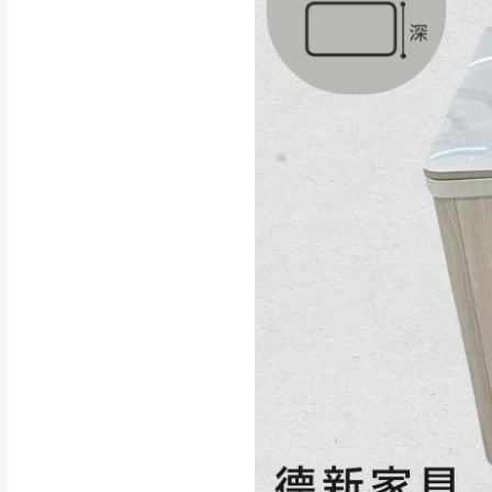
行支付。
新北
因大型傢俱有組
會再與您通知，
由於百貨公司配
基隆
發票寄送：
若您選擇三聯式或索取
送達，如遇國定假日將
苗栗
退換貨說明：
若收到不良品，
所有退回及換貨
品、附件、包裝
由於透過電腦螢
質感稍有不同，
是否合適)。