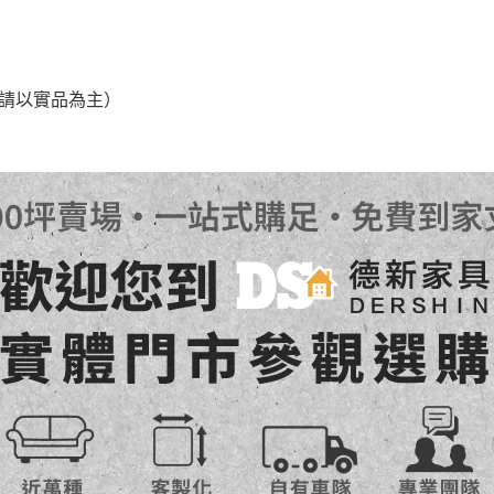
之災害警報等不可抗力情事，而危及運送人員輸送之安全，本司
開店前、閉店後時段，並送至百貨公司卸貨區為限，恕無法送至
，請以實品為主）
關運送 》
家俱可聯絡當地請清潔隊回收,免付費清運專線：0800-085-71