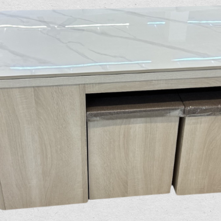
雙溪、
門、林口 
＊A108產品另收運費
裝、配送的問題，並非一般快速到貨商品，無法指定特定時間送
石碇、坪
讓你不用整天在家等貨，以節省您的寶貴時間。
送較為不易，故暫無法配送至百貨公司內部。
$ 9,000以上：免運費
$ 9,000以下：NT$500元
＊A108產品另收運費
兩聯式發票，發票將於商品完成出貨15個工作天另行寄出，另外約
$ 9,000以上：免運費
卓蘭鎮、
順延寄送。
$ 9,000以下：NT$500元
鄉
＊A108產品另收運費
請於到貨日起七日內通知本公司客服人員，我們將為您更換新品
配送天數：5~14天
之商品必須是全新狀態且完整包裝，床墊、床包、枕頭類產品需為
到貨時間：指定送貨日當天以電話聯絡確認
、廠商紙及所有附隨文件或資料之完整性)，若未依照上述方式處
幕選購商品，可能會因個人電腦螢幕的設定色差或解析度等因素，
｜周（一）配送部門固定公休無送貨｜
如因此而需退換貨，
需自付來回運費及人資成本
，請您訂購前詳
台北市、新北市地區固定每周(三)、(日)兩天收送貨