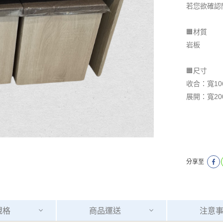
若您欲確認
🟧材質
岩板
🟧尺寸
收合：寬106
展開：寬200
分享至
規格
商品
運送
注意