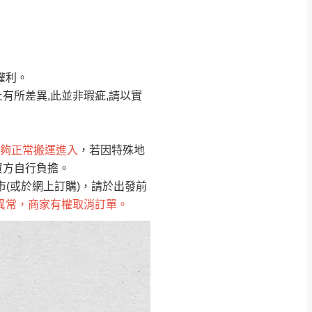
Line客服」來信確
權利。
只顯示附上圖片
只顯示附上評論
有所差異,此並非瑕疵,請以實
偏遠地區
客製，敬請見諒！
線上詢問 LINE →
@dershin
）
夠正常搬運進入
，若因特殊地
買方自行負擔。
復興鄉
聯絡
(或於網上訂購)，請於出發前
異常，商家有權取消訂單。
五峰鄉、橫山、北埔鄉、尖石
。
鄉山區、新埔山區、芎林山區、
關西 玉山里
太小、無法搬運上樓等因
無
吊運，費用將由買方自