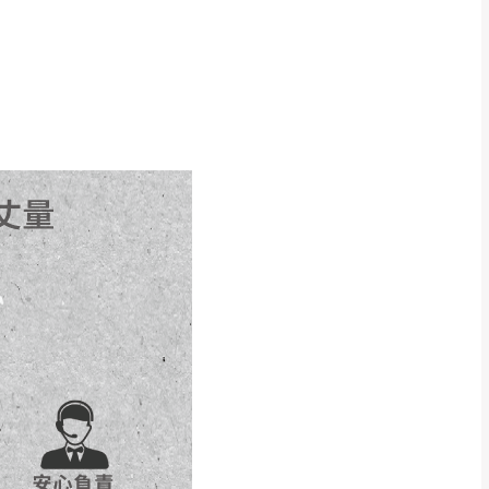
得視狀況延後或停止運送服
指定樓面。
《 如遇百貨周年慶
7