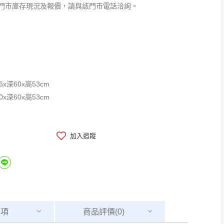
門市庫存現況及報價，請與該門市電話洽詢。
x深60x高53cm
x深60x高53cm
加入追蹤
事項
商品
評價(0)