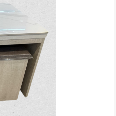
貢寮、烏來、平溪、九份、石
下福里、新店山區、三峽山區、
達，司機當天到貨前皆
林、福隆、淡水山區、北投湖山
路、深坑山區
基隆山區
加上2~7個工作天內
三灣、通霄山區、西湖、泰安
、大湖鄉、頭屋、獅潭鄉
，運費皆由本站負責，
未拆封狀態(請保持商
理，恕無法接受退貨。
 與實際商品的顏色、
加確認。(包含商品尺寸