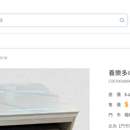
5CM
養樂多#
C057003900
原 價
$
1
$
售 價
門 市
楊
此為【門市