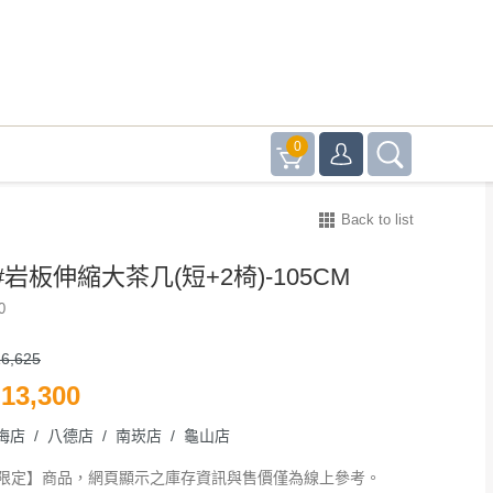
0
Back to list
岩板伸縮大茶几(短+2椅)-105CM
0
6,625
13,300
梅店 / 八德店 / 南崁店 / 龜山店
限定】商品，網頁顯示之庫存資訊與售價僅為線上參考。