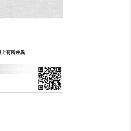
CM) 詳細尺寸以實品
in
)
，並須保持商品全新
、馬祖、澎湖地區
貨。
、居家環境不同。若屬人
先與消費者報價，消費
頁上有所差異
。
退貨之情形，我們需酌收
特定時日會給予折扣，
等因素，導致無法順利配送，
用將由買方自行支付。
17。
當天到貨前皆會再與您通知，