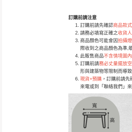
訂購前請注意
注意事項：
0
訂購前請先確認
商品款式
由於
品項繁多，
/5
請務必填寫正確之
收貨人
(0)筆
認商品是否有「
商品顏色可能會因
拍攝燈
運送地
區
若商品價格或庫存有
際收到之商品顏色為準,
接單後二日內(不
此販售商品
不含情境圖內
訂購前請
務必丈量擺放空
（線上客
服 LIN
桃園
形與建築物等限制而導致
下單前先詢問是
現貨+預購
，訂購前請先
（洽詢方式請搜尋
來電或到「聯絡我們」來
運送範圍：限定北
新竹
配送範圍：
苗栗至基隆；其
台北
素，導致無法配
保護物流人員的