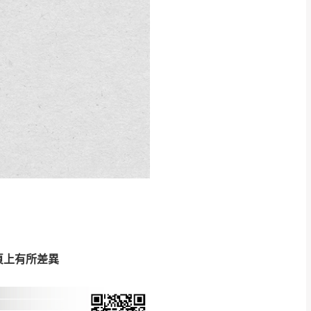
得視狀況延後或停止運送服
指定樓面。
《 如遇百貨周年慶
7
頁上有所差異