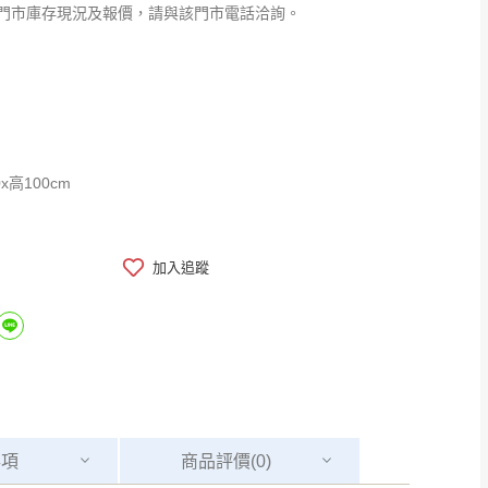
門市庫存現況及報價，請與該門市電話洽詢。
0x高100cm
加入追蹤
事項
商品
評價(0)