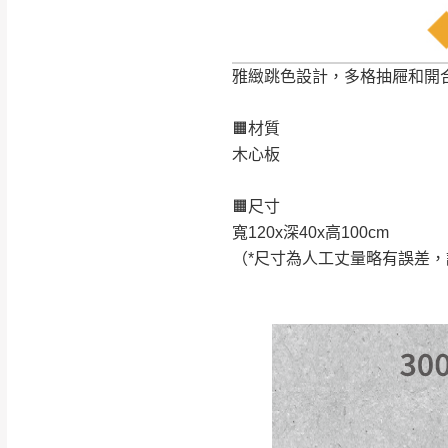
雅緻跳色設計，多格抽屜和開
🟧材質
木心板
🟧尺寸
寬120x深40x高100cm
（*尺寸為人工丈量略有誤差