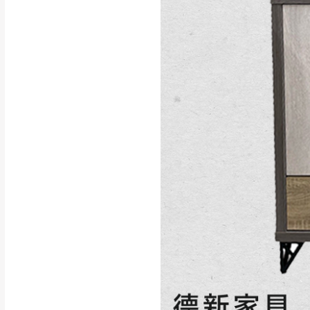
行支付。
新北
因大型傢俱有組
會再與您通知，
由於百貨公司配
基隆
發票寄送：
若您選擇三聯式或索取
送達，如遇國定假日將
苗栗
退換貨說明：
若收到不良品，
所有退回及換貨
品、附件、包裝
由於透過電腦螢
質感稍有不同，
是否合適)。