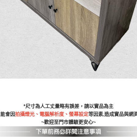
之災害警報等不可抗力情事，而危及運送人員輸送之安全，本司
開店前、閉店後時段，並送至百貨公司卸貨區為限，恕無法送至
關運送 》
家俱可聯絡當地請清潔隊回收,免付費清運專線：0800-085-71
*尺寸為人工丈量略有誤差，請以實品為主
可能會因
拍攝燈光、電腦解析度、螢幕設定
等因素,造成實品與網
~歡迎至門市體驗更安心~