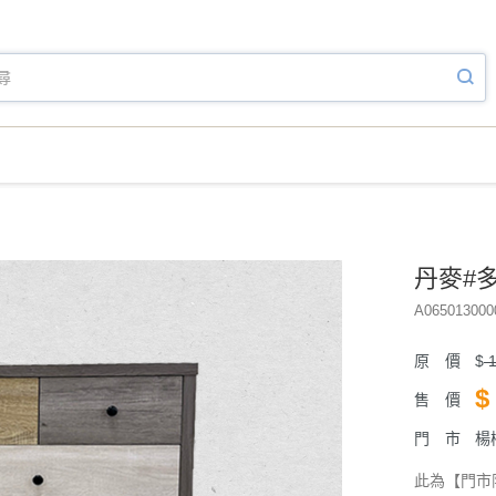
丹麥#
A065013000
原 價
$
1
$
售 價
門 市
楊
此為【門市