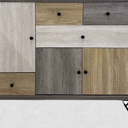
雙溪、
門、林口 
＊A108產品另收運費
裝、配送的問題，並非一般快速到貨商品，無法指定特定時間送
石碇、坪
讓你不用整天在家等貨，以節省您的寶貴時間。
送較為不易，故暫無法配送至百貨公司內部。
$ 9,000以上：免運費
$ 9,000以下：NT$500元
＊A108產品另收運費
兩聯式發票，發票將於商品完成出貨15個工作天另行寄出，另外約
$ 9,000以上：免運費
卓蘭鎮、
順延寄送。
$ 9,000以下：NT$500元
鄉
＊A108產品另收運費
請於到貨日起七日內通知本公司客服人員，我們將為您更換新品
配送天數：5~14天
之商品必須是全新狀態且完整包裝，床墊、床包、枕頭類產品需為
到貨時間：指定送貨日當天以電話聯絡確認
、廠商紙及所有附隨文件或資料之完整性)，若未依照上述方式處
幕選購商品，可能會因個人電腦螢幕的設定色差或解析度等因素，
｜周（一）配送部門固定公休無送貨｜
如因此而需退換貨，
需自付來回運費及人資成本
，請您訂購前詳
台北市、新北市地區固定每周(三)、(日)兩天收送貨