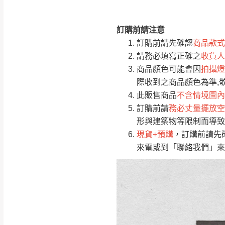
訂購前請注意
注意事項：
0
訂購前請先確認
商品款式
由於
品項繁多，
/5
請務必填寫正確之
收貨人
(0)筆
認商品是否有「
商品顏色可能會因
拍攝燈
運送地
區
若商品價格或庫存有
際收到之商品顏色為準,
接單後二日內(不
此販售商品
不含情境圖內
訂購前請
務必丈量擺放空
（線上客
服 LIN
桃園
形與建築物等限制而導致
下單前先詢問是
現貨+預購
，訂購前請先
（洽詢方式請搜尋
來電或到「聯絡我們」來
運送範圍：限定北
新竹
配送範圍：
苗栗至基隆；其
台北
素，導致無法配
保護物流人員的