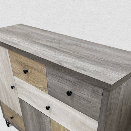
尺寸，大型物件因為人工丈量，難免會有些許誤差值(約正負0.5
需退換貨，請於收到貨7日內通知客服人員(Line@ ID：
@dersh
投、雲林、嘉義、台南、高雄、屏東、宜蘭、 花蓮、台東、金門
。鑑賞期間若發生非本司因素致使之汙損破壞，恕無法辦理退換
ershin
）
區固定每周(三)、(日)兩天收送貨，敬請見諒！
無維修服務，超過7日鑑賞期，商品使用年限，因客人使用習慣
損壞、零件短缺，則維修、搬運費用，需由消費者自行吸收(另事
修)。
賞期(注意:鑑賞期非試用期)，若非商品品質瑕疵問題於鑑賞期內
。
所及公開場合之商品則無享有商品一年保固之服務。
三日內完成付款，
交易恕不殺價，商品均已最低價格售出
，且在
佳、天候惡劣、過於偏遠之山區內等，或收貨地點搬運過於困難
成配送外，視狀況保有出貨的權利。
款或轉帳通知，商品將不予保留(訂單自動取消)。
，賣家無提供吊掛服務，若需以吊車或其他的吊掛方式吊運，費
收家具可聯絡當地請清潔隊回收,免付費清運專線：0800-085-7
的問題，並非一般快速到貨商品，無法指定特定時間送達，司機
以免浪費你的寶貴時間。