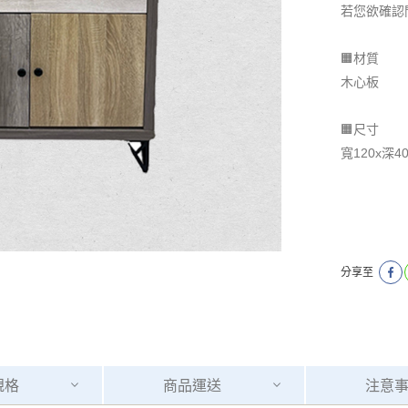
若您欲確認
🟧材質
木心板
🟧尺寸
寬120x深4
分享至
規格
商品
運送
注意