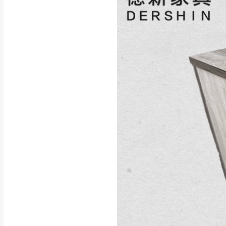
訂購前請確認商品
為主。
暫無配送地區
非因本公司問題而
：
彰化、南
（可於LINE線上詢問 →
狀態與完整包裝
@d
台北市、新北市地
本公司部份商品
加收說明
為因素導致商品
者同意將會進行維
到貨7日內為鑑
退貨運費。
如欲放置營業場
其它注意事項
▪️
訂單成立
時請儘速於
本司貨車運送如因路況不
請密切注意。
本公司除了盡最大努力完
▪️
三
日內若未接獲您的匯
保護物流人員的工作安全
▪️
無回收家具服務，若需回
因大型傢俱有組裝、配送
讓您不用整天在家等貨，