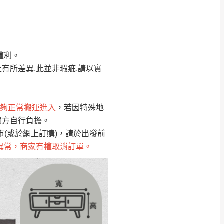
Line客服」來信確
權利。
只顯示附上圖片
只顯示附上評論
有所差異,此並非瑕疵,請以實
偏遠地區
客製，敬請見諒！
線上詢問 LINE →
@dershin
）
夠正常搬運進入
，若因特殊地
買方自行負擔。
復興鄉
聯絡
(或於網上訂購)，請於出發前
異常，商家有權取消訂單。
五峰鄉、橫山、北埔鄉、尖石
。
鄉山區、新埔山區、芎林山區、
關西 玉山里
太小、無法搬運上樓等因
無
吊運，費用將由買方自