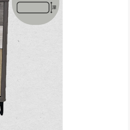
貢寮、烏來、平溪、九份、石
下福里、新店山區、三峽山區、
達，司機當天到貨前皆
林、福隆、淡水山區、北投湖山
路、深坑山區
基隆山區
加上2~7個工作天內
三灣、通霄山區、西湖、泰安
、大湖鄉、頭屋、獅潭鄉
，運費皆由本站負責，
未拆封狀態(請保持商
理，恕無法接受退貨。
 與實際商品的顏色、
加確認。(包含商品尺寸