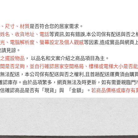
運 費 說 明
、尺寸、材質
是否符合您的居家需求。
網頁無法及時更新，如有需要購買商品，請於出發前來電或到「官方
姓名、收貨地址、電話
等資訊,如有錯誤,本公司保有配送與否之
全部
依評論高至低排列
依評論低至高排列
現貨」與 「金額」。
光、電腦解析度、螢幕設定及個人觀感
等因素,造成實品與網頁上
運送費用
異常，商家有權取消訂單。
部分網路商品恕無法更改原設計或
敬請見諒。
（請先
含例假日)，我們客服會與您電話聯絡或E-Mail通知確認訂單。
之擺設物品
， 以品名和文案介紹之商品項目為主。
間是否足夠，並自行確認居家空間格局、樓梯或電梯大小是否能
E →
@dershin
）
無法配送，本公司保有配送與否之權利,且首趟配送運費須由購
否現貨
，若未詢問下單後無現貨我們客服會再來電或E-Mail與您
確認庫存。由於品項繁多，網頁無法及時更新，如有需要親臨門市
 L
ine ID →
@dershin
）
信確認商品是否有「現貨」與 「金額」。
若商品價格或庫存有
峨眉鄉、
至基隆，南至苗栗，偏遠地區恕無法提供運送 (詳見運送規章)
鄉、寶山
免 運 費
它地區暫不開放，如因特殊地型限制(山區、鄉、鎮、村)、樓梯
送，
本公司保有出貨的權利。
工作安全，賣家無提供吊掛服務，若需以吊車或其他的吊掛方式