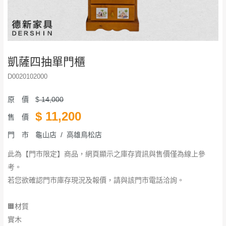
凱薩四抽單門櫃
D0020102000
原 價
$
14,000
$
11,200
售 價
門 市
龜山店 / 高雄鳥松店
此為【門市限定】商品，網頁顯示之庫存資訊與售價僅為線上參
考。
若您欲確認門市庫存現況及報價，請與該門市電話洽詢。
🟧材質
實木