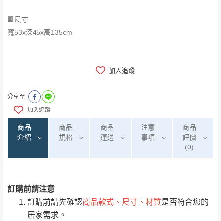
🟧尺寸
寬53x深45x高135cm
加入追蹤
分享至
加入追蹤
商品
商品
商品
注意
商品
介紹
規格
運送
事項
評價
(0)
訂購前請注意
0
注意事項：
/5
運 費 說 明
(0)筆
訂購前請先確認
商品款式、尺寸、材質
是否符合您的
由於
品項繁多，網頁無法及時更新，如有需
居家需求。
要購買商品，請於出發前來電或到「官方