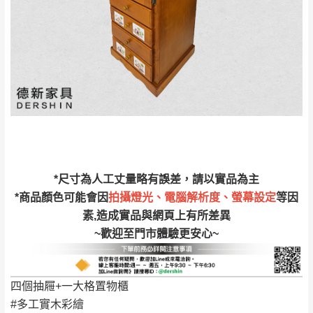
完成出貨15個工作天另行寄出，另外約加上2~7個
工作天內送達，如遇國定假日將順延寄送。
配送天數：5~14天
到貨時間：指定送貨日當天以電話聯絡確認
退換貨說明：
若收到不良品，請於到貨日起七日內通知本
｜周（一）配送部門固定公休無送貨｜
公司客服人員，我們將為您更換新品，運費
皆由本站負責，所有退回及換貨之商品必須
台北市、新北市地區固定每周(三)、(日)兩天收送貨
是全新狀態且完整包裝，床墊、床包、枕頭
類產品需為未拆封狀態(請保持商品、附件、
包裝、廠商紙及所有附隨文件或資料之完整
暫無配送地區
：
彰化、南投、雲林、嘉義、台南、高
*尺寸為人工丈量略有誤差，請以實品為主
性)，若未依照上述方式處理，恕無法接受退
雄、屏東、宜蘭、 花蓮、台東、金門、馬祖、澎湖地區
*商品顏色可能會因
拍攝燈光、電腦解析度、螢幕設定
等因
貨。
（可於LINE線上詢問 →
@dershin
）
素,造成實品與網頁上有所差異
由於透過電腦螢幕選購商品，可能會因個人
~歡迎至門市體驗更安心~
電腦螢幕的設定色差或解析度等因素， 與實
際商品的顏色、質感稍有不同，如因此而需
加收說明
退換貨，
需自付來回運費及人資成本
，請您
四個抽屜+一大格置物櫃
訂購前詳加確認。(包含商品尺寸是否合適)。
#多工實木彩繪
訂購前請確認商品尺寸，大型物件因為人工