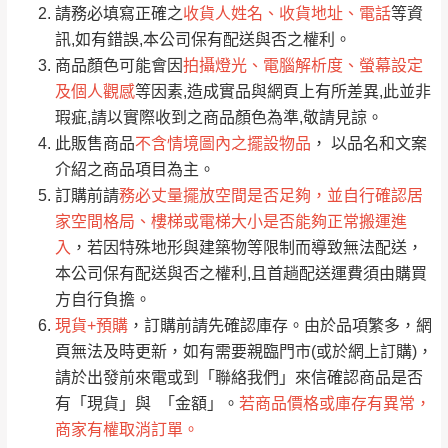
請務必填寫正確之
收貨人姓名、收貨地址、電話
等資
全部
依評論高至低排列
偏遠地區
Line客服」來信確認商品是否有「現貨」與
運送地
區
運送費用
訊,如有錯誤,本公司保有配送與否之權利。
「金額」。
（請先線上詢問 LINE
依評論低至高排列
只顯示附上圖片
商品顏色可能會因
拍攝燈光、電腦解析度、螢幕設定
→
@dershin
）
及個人觀感
等因素,造成實品與網頁上有所差異,此並非
若商品價格或庫存有異常，商家有權取消訂
只顯示附上評論
瑕疵,請以實際收到之商品顏色為準,敬請見諒。
單。
部分網路商品恕無法更改原設計或客製，敬請
桃園
復興鄉
此販售商品
不含情境圖內之擺設物品
， 以品名和文案
見諒！
介紹之商品項目為主。
接單後二日內(不含例假日)，我們客服會與您
峨眉鄉、五峰鄉、
訂購前請
務必丈量擺放空間是否足夠，並自行確認居
電話聯絡或E-Mail通知確認訂單。
橫山、北埔鄉、尖
家空間格局、樓梯或電梯大小是否能夠正常搬運進
（線上客
服 LINE →
@dershin
）
石鄉、寶山鄉山
入
，若因特殊地形與建築物等限制而導致無法配送，
新竹
下單前先詢問是否現貨
，若未詢問下單後無
區、新埔山區、芎
本公司保有配送與否之權利,且首趟配送運費須由購買
現貨我們客服會再來電或E-Mail與您聯絡
林山區、關西 玉山
方自行負擔。
免 運
（洽詢方式請搜尋 L
ine ID →
@dershin
）
里
現貨+預購
，訂購前請先確認庫存。由於品項繁多，網
費
運送範圍：限定北至基隆，南至苗栗，偏遠
頁無法及時更新，如有需要親臨門市(或於網上訂購)，
地區恕無法提供運送 (詳見運送規章)。
台北
無
請於出發前來電或到「聯絡我們」來信確認商品是否
有「現貨」與 「金額」。
若商品價格或庫存有異常，
商家有權取消訂單。
雙溪、貢寮、烏
配送範圍：