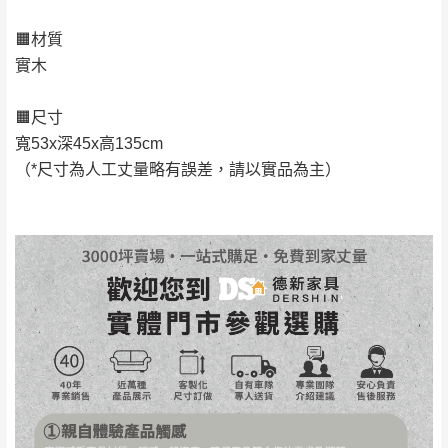
丈量，難免會有些許誤差值(約正負0.5CM)
。
🟧材質
詳細尺寸以實品為主。
。
實木
非因本公司問題而需退換貨，請於收到貨7日
其它注意事項
內通知客服人員(Line@ ID：
@dershin
)
，並
🟧尺寸
本司貨車運送如因路況不佳、天候惡劣、過於偏遠之
須保持商品全新狀態與完整包裝。鑑賞期間
寬53x深45x高135cm
山區內等，或收貨地點搬運過於困難等因素，導致無
若發生非本司因素致使之汙損破壞，恕無法
（*尺寸為人工丈量略有誤差，請以實品為主）
法順利配送，本公司除了盡最大努力完成配送外，視
辦理退換貨。
狀況保有出貨的權利。
台北市、新北市地區固定每周(三)、(日)兩天
保護物流人員的工作安全，賣家無提供吊掛服務，若
收送貨，敬請見諒！
需以吊車或其他的吊掛方式吊運，費用將由買方自行
本公司部份商品無維修服務，超過7日鑑賞
支付。
期，商品使用年限，因客人使用習慣、居家
因大型傢俱有組裝、配送的問題，並非一般快速到貨
環境不同。若屬人為因素導致商品損壞、零
商品，無法指定特定時間送達，司機當天到貨前皆會
件短缺，則維修、搬運費用，需由消費者自
再與您通知，讓您不用整天在家等貨，以免浪費你的
行吸收(另事先與消費者報價，消費者同意將
寶貴時間。
會進行維修)。
如遇自然災害、政府宣布之災害警報等不可抗力情
到貨7日內為鑑賞期(注意:鑑賞期非試用期)，