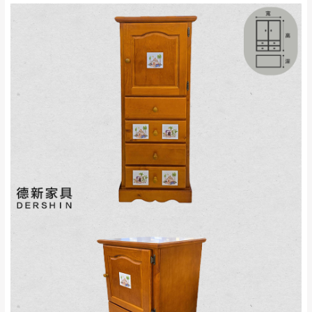
來、平溪、九份、
苗栗至基隆；其它地區暫不開放，如因特殊
石門、林口 下福
＊A108產品另收運費
地型限制(山區、鄉、鎮、村)、樓梯太小、無
里、新店山區、三
新北
法搬運上樓等因素，導致無法配送，
本公司
峽山區、石碇、坪
保有出貨的權利。
林、福隆、淡水山
保護物流人員的工作安全，賣家無提供吊掛
區、北投湖山路、
服務，若需以吊車或其他的吊掛方式吊運，
深坑山區
費用將由買方自行支付。
$ 9,000以上：免
因大型傢俱有組裝、配送的問題，並非一般
運費
快速到貨商品，無法指定特定時間送達，司
基隆
$ 9,000以下：
基隆山區
機當天到貨前皆會再與您通知，讓你不用整
NT$500元
天在家等貨，以節省您的寶貴時間。
＊A108產品另收運費
由於百貨公司配送較為不易，故暫無法配送
$ 9,000以上：免
至百貨公司內部。
卓蘭鎮、三灣、通
運費
霄山區、西湖、泰
苗栗
$ 9,000以下：
安鄉、大湖鄉、頭
發票寄送：
NT$500元
屋、獅潭鄉
若您選擇三聯式或索取兩聯式發票，發票將於商品
＊A108產品另收運費