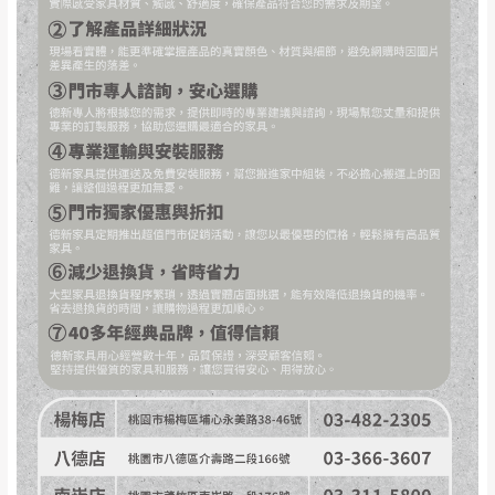
事，而危及運送人員輸送之安全，本司得視狀況延後
若非商品品質瑕疵問題於鑑賞期內退貨之情
或停止運送服務。
形，我們需酌收退貨運費。
百貨公司配送暫無法配合開店前、閉店後時段，並送
如欲放置營業場所及公開場合之商品則無享
至百貨公司卸貨區為限，恕無法送至指定樓面。
《 如
有商品一年保固之服務。
遇百貨周年慶期間，恕暫停百貨公司相關運送 》
無回收家具服務，若需回收家俱可聯絡當地請清潔隊
▪️
訂單成立
時請儘速於三日內完成付款，
交易恕不
回收,免付費清運專線：0800-085-717
殺價，商品均已最低價格售出
，且在特定時日會給
予折扣，請密切注意。
▪️
三
日內若未接獲您的匯款或轉帳通知，商品將不
予保留(訂單自動取消)。
▪️
無回收家具服務，若需回收家具可聯絡當地請清
潔隊回收,免付費清運專線：0800-085-717。