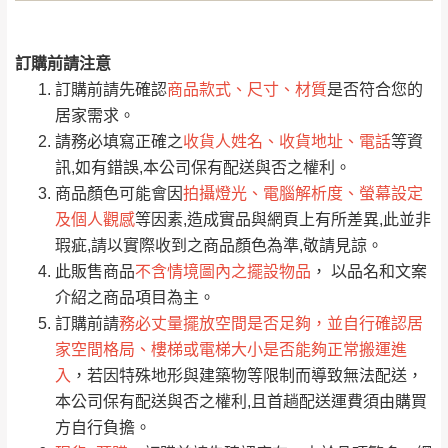
訂購前請注意
0
注意事項：
/5
運 費 說 明
(0)筆
訂購前請先確認
商品款式、尺寸、材質
是否符合您的
由於
品項繁多，網頁無法及時更新，如有需
居家需求。
要購買商品，請於出發前來電或到「官方
請務必填寫正確之
收貨人姓名、收貨地址、電話
等資
全部
依評論高至低排列
偏遠地區
Line客服」來信確認商品是否有「現貨」與
運送地
區
運送費用
訊,如有錯誤,本公司保有配送與否之權利。
「金額」。
（請先線上詢問 LINE
依評論低至高排列
只顯示附上圖片
商品顏色可能會因
拍攝燈光、電腦解析度、螢幕設定
→
@dershin
）
及個人觀感
等因素,造成實品與網頁上有所差異,此並非
若商品價格或庫存有異常，商家有權取消訂
只顯示附上評論
瑕疵,請以實際收到之商品顏色為準,敬請見諒。
單。
部分網路商品恕無法更改原設計或客製，敬請
桃園
復興鄉
此販售商品
不含情境圖內之擺設物品
， 以品名和文案
見諒！
介紹之商品項目為主。
接單後二日內(不含例假日)，我們客服會與您
峨眉鄉、五峰鄉、
訂購前請
務必丈量擺放空間是否足夠，並自行確認居
電話聯絡或E-Mail通知確認訂單。
橫山、北埔鄉、尖
家空間格局、樓梯或電梯大小是否能夠正常搬運進
（線上客
服 LINE →
@dershin
）
石鄉、寶山鄉山
入
，若因特殊地形與建築物等限制而導致無法配送，
新竹
下單前先詢問是否現貨
，若未詢問下單後無
區、新埔山區、芎
本公司保有配送與否之權利,且首趟配送運費須由購買
現貨我們客服會再來電或E-Mail與您聯絡
林山區、關西 玉山
方自行負擔。
免 運
（洽詢方式請搜尋 L
ine ID →
@dershin
）