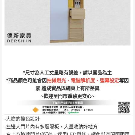
電腦螢幕的設定色差或解析度等因素， 與實
際商品的顏色、質感稍有不同，如因此而需
加收說明
退換貨，
需自付來回運費及人資成本
，請您
訂購前詳加確認。(包含商品尺寸是否合適)。
訂購前請確認商品尺寸，大型物件因為人工
丈量，難免會有些許誤差值(約正負0.5CM)
。
詳細尺寸以實品為主。
。
非因本公司問題而需退換貨，請於收到貨7日
其它注意事項
內通知客服人員(Line@ ID：
@dershin
)
，並
*尺寸為人工丈量略有誤差，請以實品為主
本司貨車運送如因路況不佳、天候惡劣、過於偏遠之
須保持商品全新狀態與完整包裝。鑑賞期間
*商品顏色可能會因
拍攝燈光、電腦解析度、螢幕設定
等因
山區內等，或收貨地點搬運過於困難等因素，導致無
素,造成實品與網頁上有所差異
若發生非本司因素致使之汙損破壞，恕無法
法順利配送，本公司除了盡最大努力完成配送外，視
~歡迎至門市體驗更安心~
辦理退換貨。
狀況保有出貨的權利。
台北市、新北市地區固定每周(三)、(日)兩天
保護物流人員的工作安全，賣家無提供吊掛服務，若
收送貨，敬請見諒！
-大膽的撞色設計
需以吊車或其他的吊掛方式吊運，費用將由買方自行
本公司部份商品無維修服務，超過7日鑑賞
-左邊大門片內有多層隔板，大量收納好地方
支付。
期，商品使用年限，因客人使用習慣、居家
-右上為玻璃門片(茶玻)，採用LED燈條，讓內部空間照明更