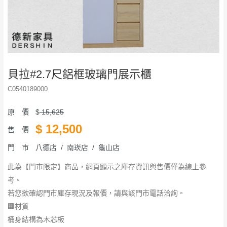
貝拉#2.7尺鋁框玻璃門展示櫃
C0540189000
原 價
$
15,625
$
12,500
售 價
門 市
八德店 / 南崁店 / 龜山店
此為【門市限定】商品，網頁顯示之庫存資訊與售價僅為線上參
考。
若您欲確認門市庫存現況及報價，請與該門市電話洽詢。
🟧材質
桶身結構為木芯板