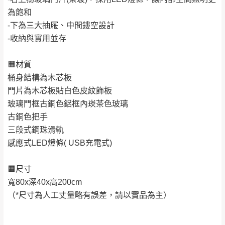
因大型傢俱有組裝、配送的問題，並非一般快速到貨
環境不同。若屬人為因素導致商品損壞、零
為飽和
商品，無法指定特定時間送達，司機當天到貨前皆會
件短缺，則維修、搬運費用，需由消費者自
-下為三大抽屜、中間鏤空設計
再與您通知，讓您不用整天在家等貨，以免浪費你的
行吸收(另事先與消費者報價，消費者同意將
-收納與實用並存
寶貴時間。
會進行維修)。
如遇自然災害、政府宣布之災害警報等不可抗力情
到貨7日內為鑑賞期(注意:鑑賞期非試用期)，
🟧材質
事，而危及運送人員輸送之安全，本司得視狀況延後
若非商品品質瑕疵問題於鑑賞期內退貨之情
桶身結構為木芯板
或停止運送服務。
形，我們需酌收退貨運費。
門片為木芯板貼白色皮紋飾板
百貨公司配送暫無法配合開店前、閉店後時段，並送
如欲放置營業場所及公開場合之商品則無享
玻璃門框古銅色鋁框內崁茶色玻璃
至百貨公司卸貨區為限，恕無法送至指定樓面。
《 如
有商品一年保固之服務。
古銅色把手
遇百貨周年慶期間，恕暫停百貨公司相關運送 》
三段式鋼珠滑軌
無回收家具服務，若需回收家俱可聯絡當地請清潔隊
▪️
訂單成立
時請儘速於三日內完成付款，
交易恕不
感應式LED燈條( USB充電式)
回收,免付費清運專線：0800-085-717
殺價，商品均已最低價格售出
，且在特定時日會給
予折扣，請密切注意。
🟧尺寸
▪️
三
日內若未接獲您的匯款或轉帳通知，商品將不
寬80x深40x高200cm
予保留(訂單自動取消)。
（*尺寸為人工丈量略有誤差，請以實品為主）
▪️
無回收家具服務，若需回收家具可聯絡當地請清
潔隊回收,免付費清運專線：0800-085-717。