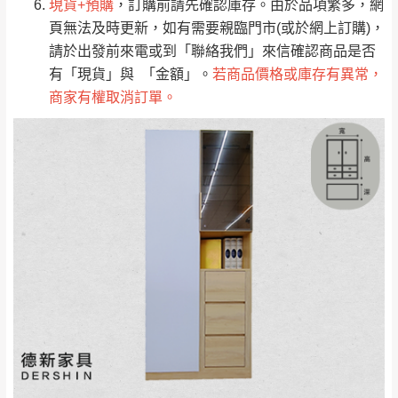
里
現貨+預購
，訂購前請先確認庫存。由於品項繁多，網
費
運送範圍：限定北至基隆，南至苗栗，偏遠
頁無法及時更新，如有需要親臨門市(或於網上訂購)，
地區恕無法提供運送 (詳見運送規章)。
台北
無
請於出發前來電或到「聯絡我們」來信確認商品是否
有「現貨」與 「金額」。
若商品價格或庫存有異常，
商家有權取消訂單。
雙溪、貢寮、烏
配送範圍：
來、平溪、九份、
苗栗至基隆；其它地區暫不開放，如因特殊
石門、林口 下福
＊A108產品另收運費
地型限制(山區、鄉、鎮、村)、樓梯太小、無
里、新店山區、三
新北
法搬運上樓等因素，導致無法配送，
本公司
峽山區、石碇、坪
保有出貨的權利。
林、福隆、淡水山
保護物流人員的工作安全，賣家無提供吊掛
區、北投湖山路、
服務，若需以吊車或其他的吊掛方式吊運，
深坑山區
費用將由買方自行支付。
$ 9,000以上：免
因大型傢俱有組裝、配送的問題，並非一般
運費
快速到貨商品，無法指定特定時間送達，司
基隆
$ 9,000以下：
基隆山區
機當天到貨前皆會再與您通知，讓你不用整
NT$500元
天在家等貨，以節省您的寶貴時間。
＊A108產品另收運費
由於百貨公司配送較為不易，故暫無法配送