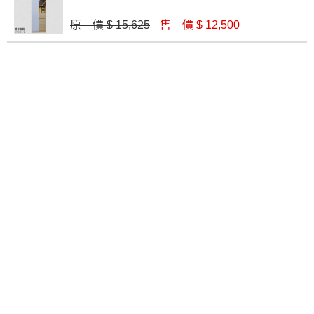
原 價 $ 15,625
售 價 $ 12,500
維娜橡木色2.1尺展示櫃(304)
肯詩特烤白2尺展示櫃(521)
$ 10,470
$ 9,500
朵利斯2.3尺展示櫃(D19)
無印生活二抽立櫃(1009)
$ 6,440
$ 9,500