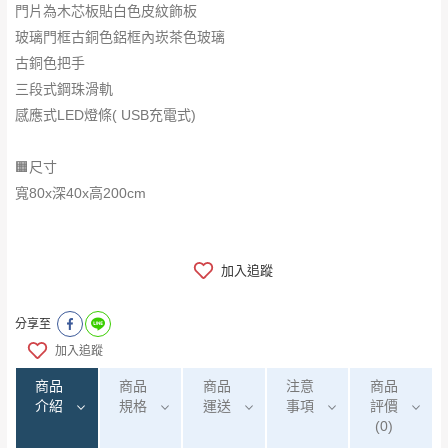
門片為木芯板貼白色皮紋飾板
玻璃門框古銅色鋁框內崁茶色玻璃
古銅色把手
三段式鋼珠滑軌
感應式LED燈條( USB充電式)
🟧尺寸
寬80x深40x高200cm
加入追蹤
分享至
加入追蹤
商品
商品
商品
注意
商品
介紹
規格
運送
事項
評價
(0)