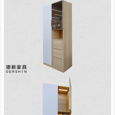
$ 9,000以上：免
至百貨公司內部。
卓蘭鎮、三灣、通
運費
霄山區、西湖、泰
苗栗
$ 9,000以下：
安鄉、大湖鄉、頭
發票寄送：
NT$500元
屋、獅潭鄉
若您選擇三聯式或索取兩聯式發票，發票將於商品
＊A108產品另收運費
完成出貨15個工作天另行寄出，另外約加上2~7個
工作天內送達，如遇國定假日將順延寄送。
配送天數：5~14天
到貨時間：指定送貨日當天以電話聯絡確認
退換貨說明：
若收到不良品，請於到貨日起七日內通知本
｜周（一）配送部門固定公休無送貨｜
公司客服人員，我們將為您更換新品，運費
皆由本站負責，所有退回及換貨之商品必須
台北市、新北市地區固定每周(三)、(日)兩天收送貨
是全新狀態且完整包裝，床墊、床包、枕頭
類產品需為未拆封狀態(請保持商品、附件、
包裝、廠商紙及所有附隨文件或資料之完整
暫無配送地區
：
彰化、南投、雲林、嘉義、台南、高
性)，若未依照上述方式處理，恕無法接受退
雄、屏東、宜蘭、 花蓮、台東、金門、馬祖、澎湖地區
貨。
（可於LINE線上詢問 →
@dershin
）
由於透過電腦螢幕選購商品，可能會因個人