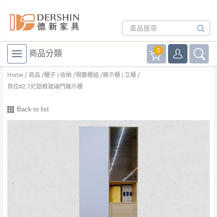
0
商品分類
Home
商品
櫃子 | 收納
視廳櫃組
展示櫃 | 立櫃
貝拉#2.7尺鋁框玻璃門展示櫃
Back to list