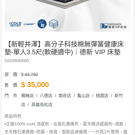
【新輕井澤】高分子科技棉無彈簧健康床
墊-單人3.5尺(軟硬適中)｜德新 VIP 床墊
G0100040000
原 價
$
43,750
$
35,000
售 價
門 市
楊梅店 / 八德店 / 南崁店 / 龜山店 / 桃園店 / 新竹
店 / 高雄鳥松店
商品特色
•正面100% icold 涼感布，反面石墨烯布，夏天睡涼感面布~清爽，
冬天睡石墨烯面~防菌、除臭，幫助血液循環，一片抵2片使用，最