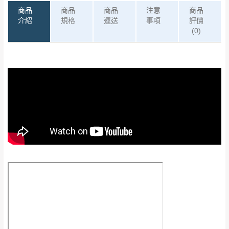
商品
商品
商品
注意
商品
介紹
規格
運送
事項
評價
(0)
0
注意事項：
/5
運 費 說 明
(0)筆
由於
品項繁多，網頁無法及時更新，如有需
要購買商品，請於出發前來電或到「官方
全部
依評論高至低排列
偏遠地區
Line客服」來信確認商品是否有「現貨」與
運送地
區
運送費用
「金額」。
（請先線上詢問 LINE
依評論低至高排列
只顯示附上圖片
→
@dershin
）
若商品價格或庫存有異常，商家有權取消訂
只顯示附上評論
單。
部分網路商品恕無法更改原設計或客製，敬請
桃園
復興鄉
見諒！
接單後二日內(不含例假日)，我們客服會與您
峨眉鄉、五峰鄉、
電話聯絡或E-Mail通知確認訂單。
橫山、北埔鄉、尖
（線上客
服 LINE →
@dershin
）