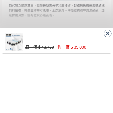
保護物流人員的工作安全，賣家無提供吊掛服務，若
收送貨，敬請見諒！
需以吊車或其他的吊掛方式吊運，費用將由買方自行
本公司部份商品無維修服務，超過7日鑑賞
支付。
期，商品使用年限，因客人使用習慣、居家
因大型傢俱有組裝、配送的問題，並非一般快速到貨
環境不同。若屬人為因素導致商品損壞、零
商品，無法指定特定時間送達，司機當天到貨前皆會
件短缺，則維修、搬運費用，需由消費者自
再與您通知，讓您不用整天在家等貨，以免浪費你的
行吸收(另事先與消費者報價，消費者同意將
寶貴時間。
會進行維修)。
如遇自然災害、政府宣布之災害警報等不可抗力情
原 價 $ 43,750
售 價 $ 35,000
到貨7日內為鑑賞期(注意:鑑賞期非試用期)，
事，而危及運送人員輸送之安全，本司得視狀況延後
若非商品品質瑕疵問題於鑑賞期內退貨之情
或停止運送服務。
形，我們需酌收退貨運費。
百貨公司配送暫無法配合開店前、閉店後時段，並送
如欲放置營業場所及公開場合之商品則無享
至百貨公司卸貨區為限，恕無法送至指定樓面。
《 如
有商品一年保固之服務。
遇百貨周年慶期間，恕暫停百貨公司相關運送 》
無回收家具服務，若需回收家俱可聯絡當地請清潔隊
▪️
訂單成立
時請儘速於三日內完成付款，
交易恕不
回收,免付費清運專線：0800-085-717
殺價，商品均已最低價格售出
，且在特定時日會給
予折扣，請密切注意。
▪️
三
日內若未接獲您的匯款或轉帳通知，商品將不