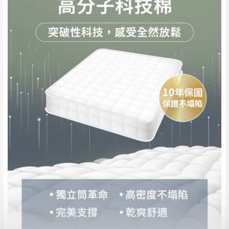
暫無配送地區
：
彰化、南投、雲林、嘉義、台南、高
性)，若未依照上述方式處理，恕無法接受退
雄、屏東、宜蘭、 花蓮、台東、金門、馬祖、澎湖地區
貨。
（可於LINE線上詢問 →
@dershin
）
由於透過電腦螢幕選購商品，可能會因個人
電腦螢幕的設定色差或解析度等因素， 與實
際商品的顏色、質感稍有不同，如因此而需
加收說明
退換貨，
需自付來回運費及人資成本
，請您
訂購前詳加確認。(包含商品尺寸是否合適)。
訂購前請確認商品尺寸，大型物件因為人工
丈量，難免會有些許誤差值(約正負0.5CM)
。
詳細尺寸以實品為主。
。
非因本公司問題而需退換貨，請於收到貨7日
其它注意事項
內通知客服人員(Line@ ID：
@dershin
)
，並
本司貨車運送如因路況不佳、天候惡劣、過於偏遠之
須保持商品全新狀態與完整包裝。鑑賞期間
山區內等，或收貨地點搬運過於困難等因素，導致無
若發生非本司因素致使之汙損破壞，恕無法
法順利配送，本公司除了盡最大努力完成配送外，視
辦理退換貨。
狀況保有出貨的權利。
台北市、新北市地區固定每周(三)、(日)兩天