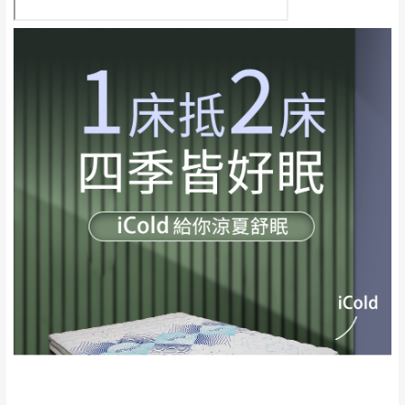
石鄉、寶山鄉山
新竹
下單前先詢問是否現貨
，若未詢問下單後無
區、新埔山區、芎
現貨我們客服會再來電或E-Mail與您聯絡
林山區、關西 玉山
免 運
（洽詢方式請搜尋 L
ine ID →
@dershin
）
里
費
運送範圍：限定北至基隆，南至苗栗，偏遠
地區恕無法提供運送 (詳見運送規章)。
台北
無
雙溪、貢寮、烏
配送範圍：
來、平溪、九份、
苗栗至基隆；其它地區暫不開放，如因特殊
石門、林口 下福
＊A108產品另收運費
地型限制(山區、鄉、鎮、村)、樓梯太小、無
里、新店山區、三
新北
法搬運上樓等因素，導致無法配送，
本公司
峽山區、石碇、坪
保有出貨的權利。
林、福隆、淡水山
保護物流人員的工作安全，賣家無提供吊掛
區、北投湖山路、
服務，若需以吊車或其他的吊掛方式吊運，
深坑山區
費用將由買方自行支付。
$ 9,000以上：免
因大型傢俱有組裝、配送的問題，並非一般
運費
快速到貨商品，無法指定特定時間送達，司