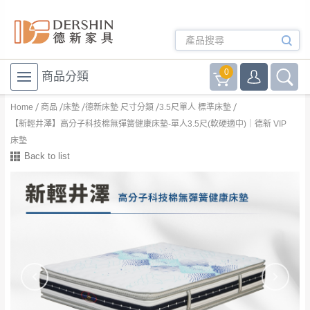
0
商品分類
Home
商品
床墊
德新床墊 尺寸分類
3.5尺單人 標準床墊
【新輕井澤】高分子科技棉無彈簧健康床墊-單人3.5尺(軟硬適中)｜德新 VIP
床墊
Back to list