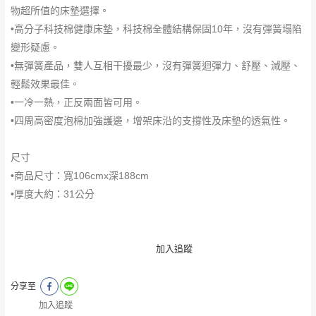
物超所值的床墊選擇。
•高分子科技棉健康床墊，科技棉全體結構保固10年，沒有彈簧塌陷
變形疑慮。
•無彈簧產品，雙人互相干擾最少，沒有彈簧迴彈力、舒壓、減壓、
輕鬆效果最佳。
•一冷一熱，正反兩面皆可用。
•四周高密度泡棉加強護邊，增架床沿的支撐性及床墊的透氣性。
尺寸
•商品尺寸：寬106cmx深188cm
•厚度大約：31公分
加入追蹤
分享至
加入追蹤