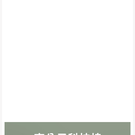
基隆
$ 9,000以下：
基隆山區
機當天到貨前皆會再與您通知，讓你不用整
NT$500元
天在家等貨，以節省您的寶貴時間。
＊A108產品另收運費
由於百貨公司配送較為不易，故暫無法配送
$ 9,000以上：免
至百貨公司內部。
卓蘭鎮、三灣、通
運費
霄山區、西湖、泰
苗栗
$ 9,000以下：
安鄉、大湖鄉、頭
發票寄送：
NT$500元
屋、獅潭鄉
若您選擇三聯式或索取兩聯式發票，發票將於商品
＊A108產品另收運費
完成出貨15個工作天另行寄出，另外約加上2~7個
工作天內送達，如遇國定假日將順延寄送。
配送天數：5~14天
到貨時間：指定送貨日當天以電話聯絡確認
退換貨說明：
若收到不良品，請於到貨日起七日內通知本
｜周（一）配送部門固定公休無送貨｜
公司客服人員，我們將為您更換新品，運費
皆由本站負責，所有退回及換貨之商品必須
台北市、新北市地區固定每周(三)、(日)兩天收送貨
是全新狀態且完整包裝，床墊、床包、枕頭
類產品需為未拆封狀態(請保持商品、附件、
包裝、廠商紙及所有附隨文件或資料之完整