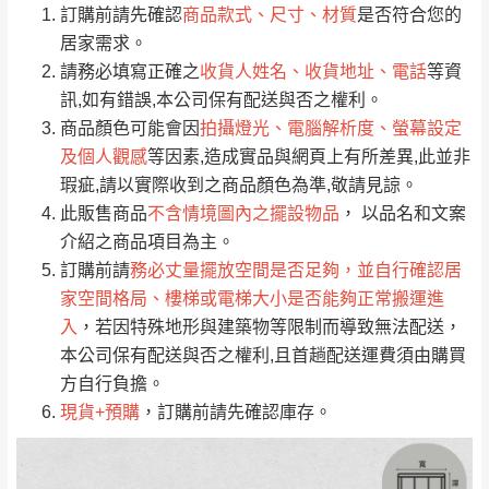
0
/5
運 費 說 明
(0)筆
訂購前請先確認
商品款式、尺寸、材質
是否符合您的
由於
品項繁多，網頁無法及時更新，如有需
居家需求。
要購買商品，請於出發前來電或到「官方
請務必填寫正確之
收貨人姓名、收貨地址、電話
等資
全部
依評論高至低排列
偏遠地區
Line客服」來信確認商品是否有「現貨」與
運送地
區
運送費用
訊,如有錯誤,本公司保有配送與否之權利。
「金額」。
（請先線上詢問 LINE
依評論低至高排列
只顯示附上圖片
商品顏色可能會因
拍攝燈光、電腦解析度、螢幕設定
→
@dershin
）
及個人觀感
等因素,造成實品與網頁上有所差異,此並非
若商品價格或庫存有異常，商家有權取消訂
只顯示附上評論
瑕疵,請以實際收到之商品顏色為準,敬請見諒。
單。
部分網路商品恕無法更改原設計或客製，敬請
桃園
復興鄉
此販售商品
不含情境圖內之擺設物品
， 以品名和文案
見諒！
介紹之商品項目為主。
接單後二日內(不含例假日)，我們客服會與您
峨眉鄉、五峰鄉、
訂購前請
務必丈量擺放空間是否足夠，並自行確認居
電話聯絡或E-Mail通知確認訂單。
橫山、北埔鄉、尖
家空間格局、樓梯或電梯大小是否能夠正常搬運進
（線上客
服 LINE →
@dershin
）
石鄉、寶山鄉山
入
，若因特殊地形與建築物等限制而導致無法配送，
新竹
下單前先詢問是否現貨
，若未詢問下單後無
區、新埔山區、芎
本公司保有配送與否之權利,且首趟配送運費須由購買
現貨我們客服會再來電或E-Mail與您聯絡
林山區、關西 玉山
方自行負擔。
免 運
（洽詢方式請搜尋 L
ine ID →
@dershin
）
里
現貨+預購
，訂購前請先確認庫存。
費
運送範圍：限定北至基隆，南至苗栗，偏遠
地區恕無法提供運送 (詳見運送規章)。
台北
無