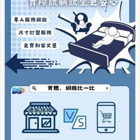
訂購前詳加確認。(包含商品尺寸是否合適)。
訂購前請確認商品尺寸，大型物件因為人工
丈量，難免會有些許誤差值(約正負0.5CM)
。
詳細尺寸以實品為主。
。
非因本公司問題而需退換貨，請於收到貨7日
其它注意事項
內通知客服人員(Line@ ID：
@dershin
)
，並
本司貨車運送如因路況不佳、天候惡劣、過於偏遠之
須保持商品全新狀態與完整包裝。鑑賞期間
山區內等，或收貨地點搬運過於困難等因素，導致無
若發生非本司因素致使之汙損破壞，恕無法
法順利配送，本公司除了盡最大努力完成配送外，視
辦理退換貨。
狀況保有出貨的權利。
台北市、新北市地區固定每周(三)、(日)兩天
保護物流人員的工作安全，賣家無提供吊掛服務，若
收送貨，敬請見諒！
需以吊車或其他的吊掛方式吊運，費用將由買方自行
本公司部份商品無維修服務，超過7日鑑賞
支付。
期，商品使用年限，因客人使用習慣、居家
因大型傢俱有組裝、配送的問題，並非一般快速到貨
環境不同。若屬人為因素導致商品損壞、零
商品，無法指定特定時間送達，司機當天到貨前皆會
件短缺，則維修、搬運費用，需由消費者自
再與您通知，讓您不用整天在家等貨，以免浪費你的
行吸收(另事先與消費者報價，消費者同意將