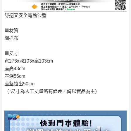
發票寄送：
NT$500元
屋、獅潭鄉
若您選擇三聯式或索取兩聯式發票，發票將於商品
＊A108產品另收運費
舒適又安全電動沙發
完成出貨15個工作天另行寄出，另外約加上2~7個
工作天內送達，如遇國定假日將順延寄送。
配送天數：5~14天
🟧材質
到貨時間：指定送貨日當天以電話聯絡確認
貓抓布
退換貨說明：
若收到不良品，請於到貨日起七日內通知本
｜周（一）配送部門固定公休無送貨｜
🟧尺寸
公司客服人員，我們將為您更換新品，運費
寬273x深103x高103cm
皆由本站負責，所有退回及換貨之商品必須
台北市、新北市地區固定每周(三)、(日)兩天收送貨
座高43cm
是全新狀態且完整包裝，床墊、床包、枕頭
座深56cm
類產品需為未拆封狀態(請保持商品、附件、
座墊拉出50cm
包裝、廠商紙及所有附隨文件或資料之完整
暫無配送地區
：
彰化、南投、雲林、嘉義、台南、高
（*尺寸為人工丈量略有誤差，請以實品為主）
性)，若未依照上述方式處理，恕無法接受退
雄、屏東、宜蘭、 花蓮、台東、金門、馬祖、澎湖地區
貨。
（可於LINE線上詢問 →
@dershin
）
由於透過電腦螢幕選購商品，可能會因個人
電腦螢幕的設定色差或解析度等因素， 與實
際商品的顏色、質感稍有不同，如因此而需
加收說明
退換貨，
需自付來回運費及人資成本
，請您