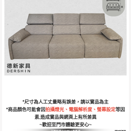
雙溪、貢寮、烏
配送範圍：
來、平溪、九份、
苗栗至基隆；其它地區暫不開放，如因特殊
石門、林口 下福
＊A108產品另收運費
地型限制(山區、鄉、鎮、村)、樓梯太小、無
里、新店山區、三
新北
法搬運上樓等因素，導致無法配送，
本公司
峽山區、石碇、坪
保有出貨的權利。
林、福隆、淡水山
保護物流人員的工作安全，賣家無提供吊掛
區、北投湖山路、
服務，若需以吊車或其他的吊掛方式吊運，
深坑山區
費用將由買方自行支付。
$ 9,000以上：免
因大型傢俱有組裝、配送的問題，並非一般
運費
快速到貨商品，無法指定特定時間送達，司
基隆
$ 9,000以下：
基隆山區
機當天到貨前皆會再與您通知，讓你不用整
NT$500元
天在家等貨，以節省您的寶貴時間。
*尺寸為人工丈量略有誤差，請以實品為主
＊A108產品另收運費
由於百貨公司配送較為不易，故暫無法配送
*商品顏色可能會因
拍攝燈光、電腦解析度、螢幕設定
等因
$ 9,000以上：免
至百貨公司內部。
卓蘭鎮、三灣、通
素,造成實品與網頁上有所差異
運費
霄山區、西湖、泰
苗栗
~歡迎至門市體驗更安心~
$ 9,000以下：
安鄉、大湖鄉、頭