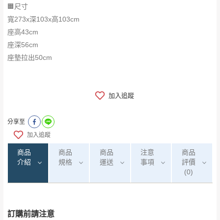
🟧尺寸
寬273x深103x高103cm
座高43cm
座深56cm
座墊拉出50cm
加入追蹤
分享至
加入追蹤
商品
商品
商品
注意
商品
介紹
規格
運送
事項
評價
(0)
訂購前請注意
注意事項：