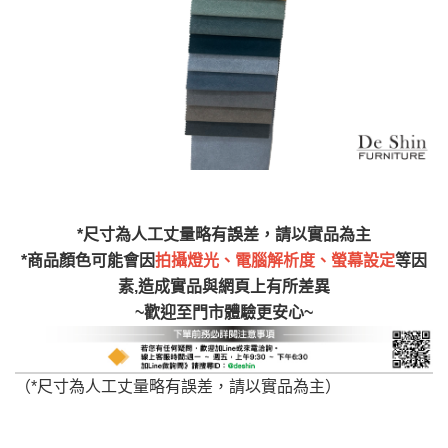
非因本公司問題而需退換貨，請於收到貨7日
其它注意事項
內通知客服人員(Line@ ID：
@dershin
)
，並
本司貨車運送如因路況不佳、天候惡劣、過於偏遠之
須保持商品全新狀態與完整包裝。鑑賞期間
山區內等，或收貨地點搬運過於困難等因素，導致無
若發生非本司因素致使之汙損破壞，恕無法
法順利配送，本公司除了盡最大努力完成配送外，視
辦理退換貨。
狀況保有出貨的權利。
台北市、新北市地區固定每周(三)、(日)兩天
保護物流人員的工作安全，賣家無提供吊掛服務，若
收送貨，敬請見諒！
需以吊車或其他的吊掛方式吊運，費用將由買方自行
本公司部份商品無維修服務，超過7日鑑賞
支付。
期，商品使用年限，因客人使用習慣、居家
*尺寸為人工丈量略有誤差，請以實品為主
因大型傢俱有組裝、配送的問題，並非一般快速到貨
環境不同。若屬人為因素導致商品損壞、零
*商品顏色可能會因
拍攝燈光、電腦解析度、螢幕設定
等因
商品，無法指定特定時間送達，司機當天到貨前皆會
件短缺，則維修、搬運費用，需由消費者自
素,造成實品與網頁上有所差異
再與您通知，讓您不用整天在家等貨，以免浪費你的
行吸收(另事先與消費者報價，消費者同意將
~歡迎至門市體驗更安心~
寶貴時間。
會進行維修)。
如遇自然災害、政府宣布之災害警報等不可抗力情
到貨7日內為鑑賞期(注意:鑑賞期非試用期)，
事，而危及運送人員輸送之安全，本司得視狀況延後
（*尺寸為人工丈量略有誤差，請以實品為主）
若非商品品質瑕疵問題於鑑賞期內退貨之情
或停止運送服務。
形，我們需酌收退貨運費。
百貨公司配送暫無法配合開店前、閉店後時段，並送
如欲放置營業場所及公開場合之商品則無享