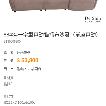
8843#一字型電動貓抓布沙發（單座電動）
S130006200
原 價
$
67,250
$
53,800
售 價
門 市
龜山店 / 桃園店
🟧材質
貓抓布
🟧尺寸
寬256x深100x高100cm