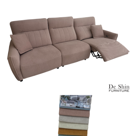
退換貨說明：
若收到不良品，請於到貨日起七日內通知本
｜周（一）配送部門固定公休無送貨｜
公司客服人員，我們將為您更換新品，運費
皆由本站負責，所有退回及換貨之商品必須
台北市、新北市地區固定每周(三)、(日)兩天收送貨
是全新狀態且完整包裝，床墊、床包、枕頭
類產品需為未拆封狀態(請保持商品、附件、
包裝、廠商紙及所有附隨文件或資料之完整
暫無配送地區
：
彰化、南投、雲林、嘉義、台南、高
性)，若未依照上述方式處理，恕無法接受退
雄、屏東、宜蘭、 花蓮、台東、金門、馬祖、澎湖地區
貨。
（可於LINE線上詢問 →
@dershin
）
由於透過電腦螢幕選購商品，可能會因個人
電腦螢幕的設定色差或解析度等因素， 與實
際商品的顏色、質感稍有不同，如因此而需
加收說明
退換貨，
需自付來回運費及人資成本
，請您
訂購前詳加確認。(包含商品尺寸是否合適)。
訂購前請確認商品尺寸，大型物件因為人工
丈量，難免會有些許誤差值(約正負0.5CM)
。
詳細尺寸以實品為主。
。