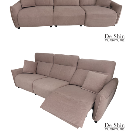
峽山區、石碇、坪
保有出貨的權利。
林、福隆、淡水山
保護物流人員的工作安全，賣家無提供吊掛
區、北投湖山路、
服務，若需以吊車或其他的吊掛方式吊運，
深坑山區
費用將由買方自行支付。
$ 9,000以上：免
因大型傢俱有組裝、配送的問題，並非一般
運費
快速到貨商品，無法指定特定時間送達，司
基隆
$ 9,000以下：
基隆山區
機當天到貨前皆會再與您通知，讓你不用整
NT$500元
天在家等貨，以節省您的寶貴時間。
＊A108產品另收運費
由於百貨公司配送較為不易，故暫無法配送
$ 9,000以上：免
至百貨公司內部。
卓蘭鎮、三灣、通
運費
霄山區、西湖、泰
苗栗
$ 9,000以下：
安鄉、大湖鄉、頭
發票寄送：
NT$500元
屋、獅潭鄉
若您選擇三聯式或索取兩聯式發票，發票將於商品
＊A108產品另收運費
完成出貨15個工作天另行寄出，另外約加上2~7個
工作天內送達，如遇國定假日將順延寄送。
配送天數：5~14天
到貨時間：指定送貨日當天以電話聯絡確認