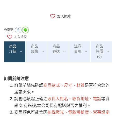
加入追蹤
分享至
加入追蹤
商品
商品
商品
注意
商品
介紹
規格
運送
事項
評價
(0)
訂購前請注意
0
注意事項：
/5
運 費 說 明
(0)筆
訂購前請先確認
商品款式、尺寸、材質
是否符合您的
由於
品項繁多，網頁無法及時更新，如有需
居家需求。
要購買商品，請於出發前來電或到「官方
請務必填寫正確之
收貨人姓名、收貨地址、電話
等資
全部
依評論高至低排列
偏遠地區
Line客服」來信確認商品是否有「現貨」與
運送地
區
運送費用
訊,如有錯誤,本公司保有配送與否之權利。
「金額」。
（請先線上詢問 LINE
依評論低至高排列
只顯示附上圖片
商品顏色可能會因
拍攝燈光、電腦解析度、螢幕設定