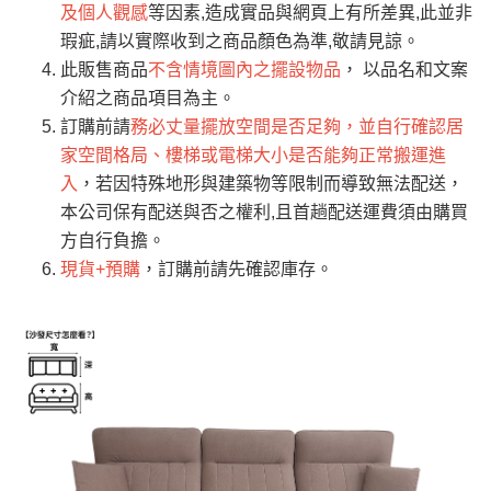
→
@dershin
）
及個人觀感
等因素,造成實品與網頁上有所差異,此並非
若商品價格或庫存有異常，商家有權取消訂
只顯示附上評論
瑕疵,請以實際收到之商品顏色為準,敬請見諒。
單。
部分網路商品恕無法更改原設計或客製，敬請
桃園
復興鄉
此販售商品
不含情境圖內之擺設物品
， 以品名和文案
見諒！
介紹之商品項目為主。
接單後二日內(不含例假日)，我們客服會與您
峨眉鄉、五峰鄉、
訂購前請
務必丈量擺放空間是否足夠，並自行確認居
電話聯絡或E-Mail通知確認訂單。
橫山、北埔鄉、尖
家空間格局、樓梯或電梯大小是否能夠正常搬運進
（線上客
服 LINE →
@dershin
）
石鄉、寶山鄉山
入
，若因特殊地形與建築物等限制而導致無法配送，
新竹
下單前先詢問是否現貨
，若未詢問下單後無
區、新埔山區、芎
本公司保有配送與否之權利,且首趟配送運費須由購買
現貨我們客服會再來電或E-Mail與您聯絡
林山區、關西 玉山
方自行負擔。
免 運
（洽詢方式請搜尋 L
ine ID →
@dershin
）
里
現貨+預購
，訂購前請先確認庫存。
費
運送範圍：限定北至基隆，南至苗栗，偏遠
地區恕無法提供運送 (詳見運送規章)。
台北
無
雙溪、貢寮、烏
配送範圍：
來、平溪、九份、
苗栗至基隆；其它地區暫不開放，如因特殊
石門、林口 下福
＊A108產品另收運費
地型限制(山區、鄉、鎮、村)、樓梯太小、無
里、新店山區、三
新北
法搬運上樓等因素，導致無法配送，
本公司