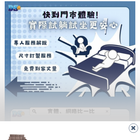
至百貨公司卸貨區為限，恕無法送至指定樓面。
《 如
有商品一年保固之服務。
遇百貨周年慶期間，恕暫停百貨公司相關運送 》
無回收家具服務，若需回收家俱可聯絡當地請清潔隊
▪️
訂單成立
時請儘速於三日內完成付款，
交易恕不
回收,免付費清運專線：0800-085-717
殺價，商品均已最低價格售出
，且在特定時日會給
予折扣，請密切注意。
▪️
三
日內若未接獲您的匯款或轉帳通知，商品將不
予保留(訂單自動取消)。
▪️
無回收家具服務，若需回收家具可聯絡當地請清
潔隊回收,免付費清運專線：0800-085-717。