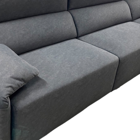
雙溪、
門、林口 
＊A108產品另收運費
裝、配送的問題，並非一般快速到貨商品，無法指定特定時間送
石碇、坪
讓你不用整天在家等貨，以節省您的寶貴時間。
送較為不易，故暫無法配送至百貨公司內部。
$ 9,000以上：免運費
$ 9,000以下：NT$500元
＊A108產品另收運費
兩聯式發票，發票將於商品完成出貨15個工作天另行寄出，另外約
$ 9,000以上：免運費
卓蘭鎮、
順延寄送。
$ 9,000以下：NT$500元
鄉
＊A108產品另收運費
請於到貨日起七日內通知本公司客服人員，我們將為您更換新品
配送天數：5~14天
之商品必須是全新狀態且完整包裝，床墊、床包、枕頭類產品需為
到貨時間：指定送貨日當天以電話聯絡確認
、廠商紙及所有附隨文件或資料之完整性)，若未依照上述方式處
幕選購商品，可能會因個人電腦螢幕的設定色差或解析度等因素，
｜周（一）配送部門固定公休無送貨｜
如因此而需退換貨，
需自付來回運費及人資成本
，請您訂購前詳
台北市、新北市地區固定每周(三)、(日)兩天收送貨