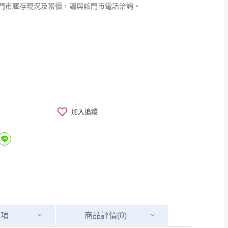
門市庫存現況及報價，請與該門市電話洽詢。
加入追蹤
事項
商品
評價(0)