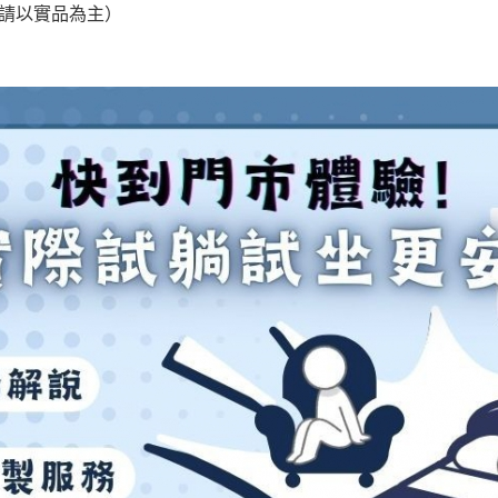
，請以實品為主）
之災害警報等不可抗力情事，而危及運送人員輸送之安全，本司
開店前、閉店後時段，並送至百貨公司卸貨區為限，恕無法送至
關運送 》
家俱可聯絡當地請清潔隊回收,免付費清運專線：0800-085-71