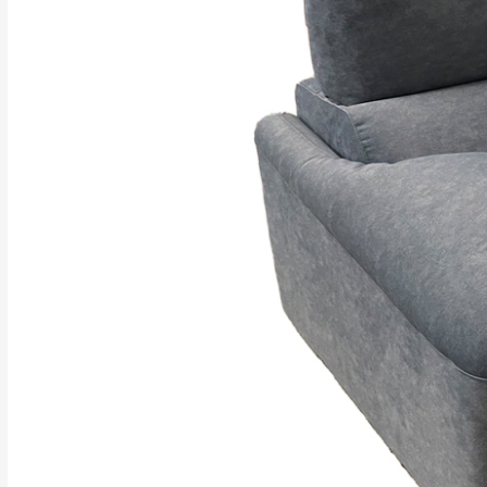
行支付。
新北
因大型傢俱有組
會再與您通知，
由於百貨公司配
基隆
發票寄送：
若您選擇三聯式或索取
送達，如遇國定假日將
苗栗
退換貨說明：
若收到不良品，
所有退回及換貨
品、附件、包裝
由於透過電腦螢
質感稍有不同，
是否合適)。