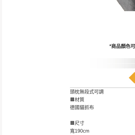
訂購前請確認商品
為主。
暫無配送地區
非因本公司問題而
：
彰化、南
（可於LINE線上詢問 →
狀態與完整包裝
@d
台北市、新北市地
本公司部份商品
*商品顏色
加收說明
為因素導致商品
者同意將會進行維
到貨7日內為鑑
退貨運費。
如欲放置營業場
其它注意事項
頭枕無段式可調
▪️
訂單成立
時請儘速於
🟧材質
本司貨車運送如因路況不
請密切注意。
德國貓抓布
本公司除了盡最大努力完
▪️
三
日內若未接獲您的匯
保護物流人員的工作安全
▪️
無回收家具服務，若需回
🟧尺寸
因大型傢俱有組裝、配送
寬190cm
讓您不用整天在家等貨，