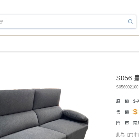
S056
S056002100
原 價
$
7
$
售 價
門 市
南
此為【門市