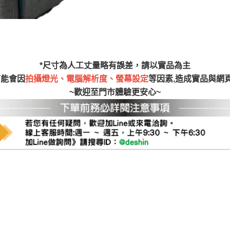
尺寸，大型物件因為人工丈量，難免會有些許誤差值(約正負0.5
需退換貨，請於收到貨7日內通知客服人員(Line@ ID：
@dersh
投、雲林、嘉義、台南、高雄、屏東、宜蘭、 花蓮、台東、金門
。鑑賞期間若發生非本司因素致使之汙損破壞，恕無法辦理退換
ershin
）
區固定每周(三)、(日)兩天收送貨，敬請見諒！
*尺寸為人工丈量略有誤差，請以實品為主
無維修服務，超過7日鑑賞期，商品使用年限，因客人使用習慣
可能會因
拍攝燈光、電腦解析度、螢幕設定
等因素,造成實品與網
損壞、零件短缺，則維修、搬運費用，需由消費者自行吸收(另事
~歡迎至門市體驗更安心~
修)。
賞期(注意:鑑賞期非試用期)，若非商品品質瑕疵問題於鑑賞期內
。
所及公開場合之商品則無享有商品一年保固之服務。
三日內完成付款，
交易恕不殺價，商品均已最低價格售出
，且在
佳、天候惡劣、過於偏遠之山區內等，或收貨地點搬運過於困難
成配送外，視狀況保有出貨的權利。
款或轉帳通知，商品將不予保留(訂單自動取消)。
，賣家無提供吊掛服務，若需以吊車或其他的吊掛方式吊運，費
收家具可聯絡當地請清潔隊回收,免付費清運專線：0800-085-7
的問題，並非一般快速到貨商品，無法指定特定時間送達，司機
以免浪費你的寶貴時間。