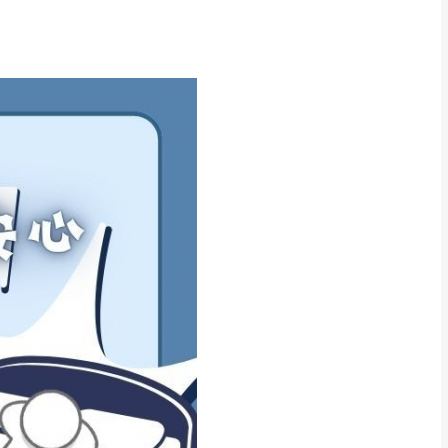
得視狀況延後或停止運送服
指定樓面。
《 如遇百貨周年慶
7