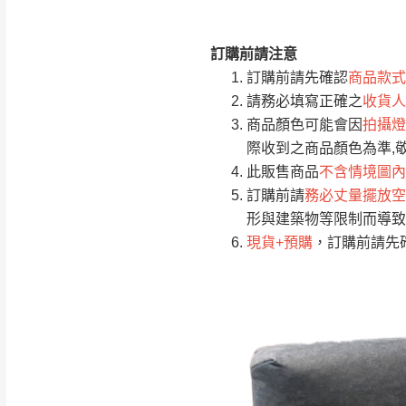
訂購前請注意
注意事項：
0
訂購前請先確認
商品款式
由於
品項繁多，
/5
請務必填寫正確之
收貨人
(0)筆
認商品是否有「
商品顏色可能會因
拍攝燈
運送地
區
若商品價格或庫存有
際收到之商品顏色為準,
接單後二日內(不
此販售商品
不含情境圖內
訂購前請
務必丈量擺放空
（線上客
服 LIN
桃園
形與建築物等限制而導致
下單前先詢問是
現貨+預購
，訂購前請先
（洽詢方式請搜尋
運送範圍：限定北
新竹
配送範圍：
苗栗至基隆；其
台北
素，導致無法配
保護物流人員的