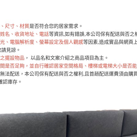
運 費 說 明
、尺寸、材質
是否符合您的居家需求。
網頁無法及時更新，如有需要購買商品，請於出發前來電或到「官方
姓名、收貨地址、電話
等資訊,如有錯誤,本公司保有配送與否之
全部
依評論高至低排列
依評論低至高排列
現貨」與 「金額」。
光、電腦解析度、螢幕設定及個人觀感
等因素,造成實品與網頁上
運送費用
異常，商家有權取消訂單。
部分網路商品恕無法更改原設計或
敬請見諒。
（請先
含例假日)，我們客服會與您電話聯絡或E-Mail通知確認訂單。
之擺設物品
， 以品名和文案介紹之商品項目為主。
間是否足夠，並自行確認居家空間格局、樓梯或電梯大小是否能
E →
@dershin
）
無法配送，本公司保有配送與否之權利,且首趟配送運費須由購
否現貨
，若未詢問下單後無現貨我們客服會再來電或E-Mail與您
確認庫存。
 L
ine ID →
@dershin
）
峨眉鄉、
至基隆，南至苗栗，偏遠地區恕無法提供運送 (詳見運送規章)
鄉、寶山
免 運 費
它地區暫不開放，如因特殊地型限制(山區、鄉、鎮、村)、樓梯
送，
本公司保有出貨的權利。
工作安全，賣家無提供吊掛服務，若需以吊車或其他的吊掛方式