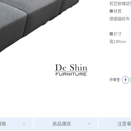
若您欲確認
🟧材質
德國貓抓布
🟧尺寸
寬190cm
分享至
規格
商品
運送
注意