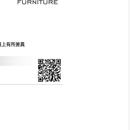
CM) 詳細尺寸以實品
in
)
，並須保持商品全新
、馬祖、澎湖地區
貨。
、居家環境不同。若屬人
頁上有所差異
先與消費者報價，消費
。
退貨之情形，我們需酌收
特定時日會給予折扣，
等因素，導致無法順利配送，
用將由買方自行支付。
17。
當天到貨前皆會再與您通知，