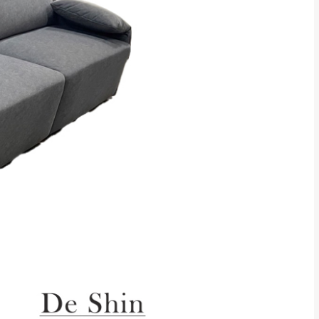
貢寮、烏來、平溪、九份、石
下福里、新店山區、三峽山區、
達，司機當天到貨前皆
林、福隆、淡水山區、北投湖山
路、深坑山區
基隆山區
加上2~7個工作天內
三灣、通霄山區、西湖、泰安
、大湖鄉、頭屋、獅潭鄉
，運費皆由本站負責，
未拆封狀態(請保持商
理，恕無法接受退貨。
 與實際商品的顏色、
加確認。(包含商品尺寸