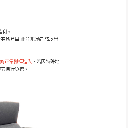
Line客服」來信確
權利。
只顯示附上圖片
只顯示附上評論
有所差異,此並非瑕疵,請以實
偏遠地區
客製，敬請見諒！
線上詢問 LINE →
@dershin
）
夠正常搬運進入
，若因特殊地
買方自行負擔。
復興鄉
聯絡
五峰鄉、橫山、北埔鄉、尖石
。
鄉山區、新埔山區、芎林山區、
關西 玉山里
太小、無法搬運上樓等因
無
吊運，費用將由買方自