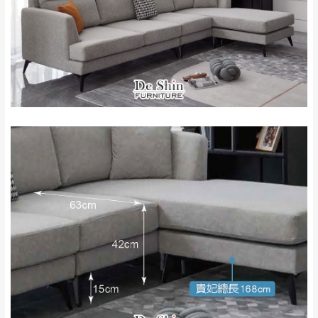
里、新店山區、三
新北
法搬運上樓等因素，導致無法配送，
本公司
峽山區、石碇、坪
保有出貨的權利。
林、福隆、淡水山
保護物流人員的工作安全，賣家無提供吊掛
區、北投湖山路、
服務，若需以吊車或其他的吊掛方式吊運，
深坑山區
費用將由買方自行支付。
$ 9,000以上：免
因大型傢俱有組裝、配送的問題，並非一般
運費
快速到貨商品，無法指定特定時間送達，司
基隆
$ 9,000以下：
基隆山區
機當天到貨前皆會再與您通知，讓你不用整
NT$500元
天在家等貨，以節省您的寶貴時間。
＊A108產品另收運費
由於百貨公司配送較為不易，故暫無法配送
$ 9,000以上：免
至百貨公司內部。
卓蘭鎮、三灣、通
運費
霄山區、西湖、泰
苗栗
$ 9,000以下：
安鄉、大湖鄉、頭
發票寄送：
NT$500元
屋、獅潭鄉
若您選擇三聯式或索取兩聯式發票，發票將於商品
＊A108產品另收運費
完成出貨15個工作天另行寄出，另外約加上2~7個
工作天內送達，如遇國定假日將順延寄送。
配送天數：5~14天