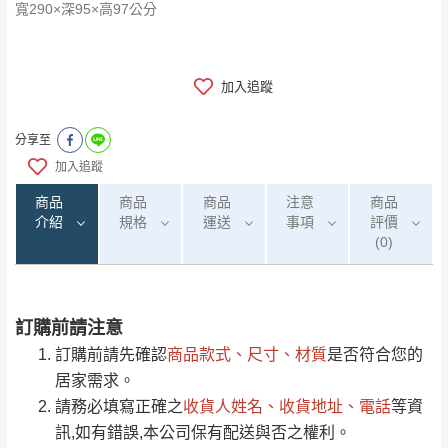
寬290×深95×高97公分
加入追蹤
分享至
加入追蹤
商品
商品
商品
注意
商品
介紹
規格
運送
事項
評價
(0)
訂購前請注意
0
注意事項：
/5
運 費 說 明
(0)筆
訂購前請先確認
商品款式、尺寸、材質
是否符合您的
由於
品項繁多，網頁無法及時更新，如有需
居家需求。
要購買商品，請於出發前來電或到「官方
請務必填寫正確之
收貨人姓名、收貨地址、電話
等資
全部
依評論高至低排列
偏遠地區
Line客服」來信確認商品是否有「現貨」與
運送地
區
運送費用
訊,如有錯誤,本公司保有配送與否之權利。
「金額」。