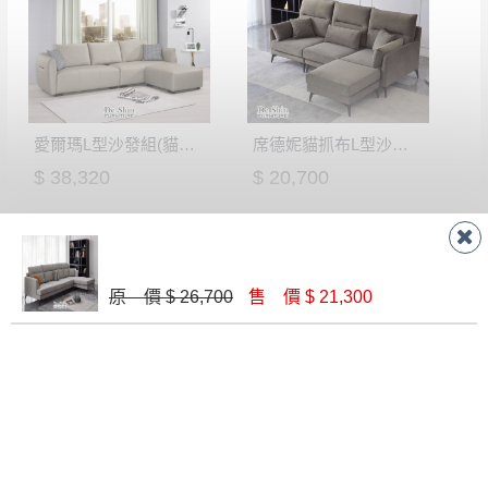
如欲放置營業場所及公開場合之商品則無享
至百貨公司卸貨區為限，恕無法送至指定樓面。
《 如
有商品一年保固之服務。
遇百貨周年慶期間，恕暫停百貨公司相關運送 》
無回收家具服務，若需回收家俱可聯絡當地請清潔隊
▪️
訂單成立
時請儘速於三日內完成付款，
交易恕不
回收,免付費清運專線：0800-085-717
殺價，商品均已最低價格售出
，且在特定時日會給
愛爾瑪L型沙發組(貓抓布)(全組)(BT-019)
席德妮貓抓布L型沙發(985)
予折扣，請密切注意。
$ 38,320
$ 20,700
▪️
三
日內若未接獲您的匯款或轉帳通知，商品將不
予保留(訂單自動取消)。
▪️
無回收家具服務，若需回收家具可聯絡當地請清
潔隊回收,免付費清運專線：0800-085-717。
原 價 $ 26,700
售 價 $ 21,300
艾麗莎L型貓抓布沙發(全組)(TW-301)
$ 22,600