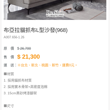
布亞拉貓抓布L型沙發(968)
A007.656-1.26
原 價
$
26,700
$
21,300
售 價
運 送：
※台北、新北、桃園、新竹，運費0元。
🟧材質
1. 採用貓抓布材質
2. 採用實木骨架+高密度泡棉
3. 15cm黑砂烤漆腳架
🟧尺寸