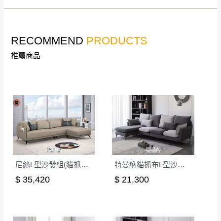
。
非因本公司問題而需退換貨，請於收到貨7日
其它注意事項
內通知客服人員(Line@ ID：
@dershin
)
，並
RECOMMEND
PRODUCTS
本司貨車運送如因路況不佳、天候惡劣、過於偏遠之
須保持商品全新狀態與完整包裝。鑑賞期間
山區內等，或收貨地點搬運過於困難等因素，導致無
若發生非本司因素致使之汙損破壞，恕無法
推薦商品
法順利配送，本公司除了盡最大努力完成配送外，視
辦理退換貨。
狀況保有出貨的權利。
台北市、新北市地區固定每周(三)、(日)兩天
保護物流人員的工作安全，賣家無提供吊掛服務，若
收送貨，敬請見諒！
需以吊車或其他的吊掛方式吊運，費用將由買方自行
本公司部份商品無維修服務，超過7日鑑賞
支付。
期，商品使用年限，因客人使用習慣、居家
因大型傢俱有組裝、配送的問題，並非一般快速到貨
環境不同。若屬人為因素導致商品損壞、零
商品，無法指定特定時間送達，司機當天到貨前皆會
件短缺，則維修、搬運費用，需由消費者自
再與您通知，讓您不用整天在家等貨，以免浪費你的
行吸收(另事先與消費者報價，消費者同意將
尼絲L型沙發組(貓抓布)(全組)(2110)
特曼納貓抓布L型沙發(2010)
寶貴時間。
會進行維修)。
$ 35,420
$ 21,300
如遇自然災害、政府宣布之災害警報等不可抗力情
到貨7日內為鑑賞期(注意:鑑賞期非試用期)，
事，而危及運送人員輸送之安全，本司得視狀況延後
若非商品品質瑕疵問題於鑑賞期內退貨之情
或停止運送服務。
形，我們需酌收退貨運費。
百貨公司配送暫無法配合開店前、閉店後時段，並送