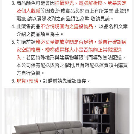
（請先線上詢問 LINE
依評論低至高排列
只顯示附上圖片
商品顏色可能會
因
拍攝燈光、電腦解析度、螢幕設定
→
@dershin
）
若商品價格或庫存有異常，商家有權取消訂
及個人觀感
等因素,造成實品與網頁上有所差異,此並非
只顯示附上評論
瑕疵,請以實際收到之商品顏色為準,敬請見諒。
單。
部分網路商品恕無法更改原設計或客製，敬請
桃園
復興鄉
此販售商品
不含情境圖內之擺設物品
， 以品名和文案
見諒！
介紹之商品項目為主。
接單後二日內(不含例假日)，我們客服會與您
峨眉鄉、五峰鄉、
訂購前請
務必丈量擺放空間是否足夠
，並自行確認居
電話聯絡或E-Mail通知確認訂單。
橫山、北埔鄉、尖
家空間格局、
樓梯或電梯大小是否能夠正常搬運進
（線上客
服 LINE →
@dershin
）
石鄉、寶山鄉山
入
，若因特殊地形與建築物等限制而導致無法配送，
新竹
下單前先詢問是否現貨
，若未詢問下單後無
區、新埔山區、芎
本公司保有配送與否之權利,且首趟配送運費須由購買
現貨我們客服會再來電或E-Mail與您聯絡
林山區、關西 玉山
方自行負擔。
免 運
（洽詢方式請搜尋 L
ine ID →
@dershin
）
里
現貨+預購
，訂購前請先確認庫存。
費
運送範圍：限定北至基隆，南至苗栗，偏遠
地區恕無法提供運送 (詳見運送規章)。
台北
無
雙溪、貢寮、烏
配送範圍：
來、平溪、九份、
苗栗至基隆；其它地區暫不開放，如因特殊
石門、林口 下福
＊A108產品另收運費
地型限制(山區、鄉、鎮、村)、樓梯太小、無