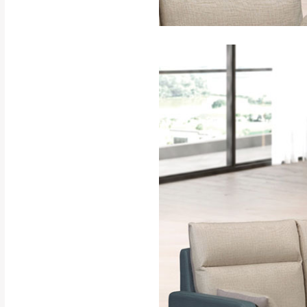
訂購前請確認商品
為主。
暫無配送地區
非因本公司問題而
：
彰化、南
（可於LINE線上詢問 →
狀態與完整包裝
@d
台北市、新北市地
本公司部份商品
加收說明
為因素導致商品
者同意將會進行維
到貨7日內為鑑
退貨運費。
如欲放置營業場
其它注意事項
▪️
訂單成立
時請儘速於
本司貨車運送如因路況不
請密切注意。
本公司除了盡最大努力完
▪️
三
日內若未接獲您的匯
保護物流人員的工作安全
▪️
無回收家具服務，若需回
因大型傢俱有組裝、配送
讓您不用整天在家等貨，