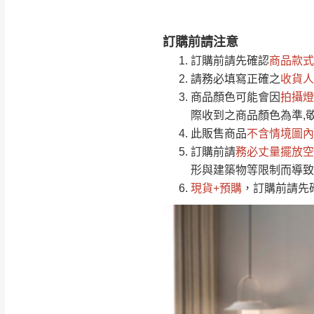
訂購前請注意
注意事項：
0
訂購前請先確認
商品款式
由於
品項繁多，
/5
請務必填寫正確之
收貨人
(0)筆
認商品是否有「
商品顏色可能會
因
拍攝燈
運送地
區
若商品價格或庫存有
際收到之商品顏色為準,
接單後二日內(不
此販售商品
不含情境圖內
訂購前請
（線上客
務必丈量擺放空
服 LIN
桃園
形與建築物等限制而導致
下單前先詢問是
現貨+預購
，訂購前請先
（洽詢方式請搜尋
運送範圍：限定北
新竹
配送範圍：
苗栗至基隆；其
台北
素，導致無法配
保護物流人員的