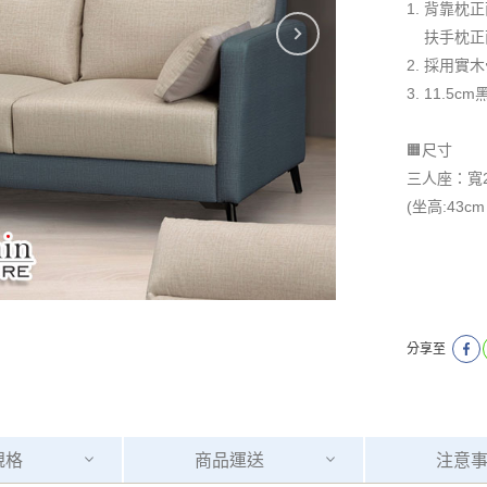
1. 背靠
扶手枕正
2. 採用實
3. 11.5
🟧尺寸
三人座：寬2
(坐高:43c
分享至
規格
商品
運送
注意