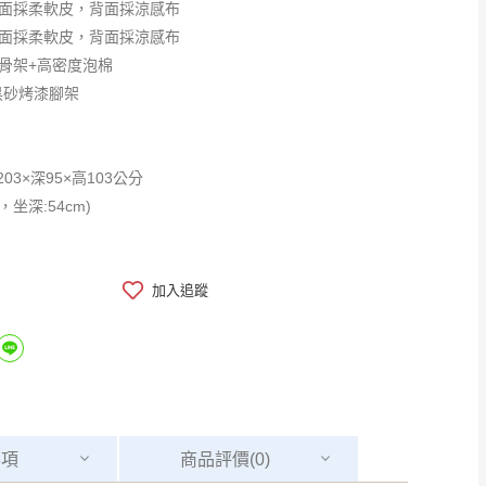
枕正面採柔軟皮，背面採涼感布
面採柔軟皮，背面採涼感布
木骨架+高密度泡棉
cm黑砂烤漆腳架
03×深95×高103公分
m，坐深:54cm)
加入追蹤
事項
商品
評價(0)