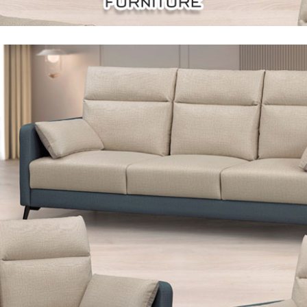
尺寸，大型物件因為人工丈量，難免會有些許誤差值(約正負0.5
需退換貨，請於收到貨7日內通知客服人員(Line@ ID：
@dersh
投、雲林、嘉義、台南、高雄、屏東、宜蘭、 花蓮、台東、金門
。鑑賞期間若發生非本司因素致使之汙損破壞，恕無法辦理退換
ershin
）
區固定每周(三)、(日)兩天收送貨，敬請見諒！
無維修服務，超過7日鑑賞期，商品使用年限，因客人使用習慣
損壞、零件短缺，則維修、搬運費用，需由消費者自行吸收(另事
修)。
賞期(注意:鑑賞期非試用期)，若非商品品質瑕疵問題於鑑賞期內
。
所及公開場合之商品則無享有商品一年保固之服務。
三日內完成付款，
交易恕不殺價，商品均已最低價格售出
，且在
佳、天候惡劣、過於偏遠之山區內等，或收貨地點搬運過於困難
成配送外，視狀況保有出貨的權利。
款或轉帳通知，商品將不予保留(訂單自動取消)。
，賣家無提供吊掛服務，若需以吊車或其他的吊掛方式吊運，費
收家具可聯絡當地請清潔隊回收,免付費清運專線：0800-085-7
的問題，並非一般快速到貨商品，無法指定特定時間送達，司機
以免浪費你的寶貴時間。