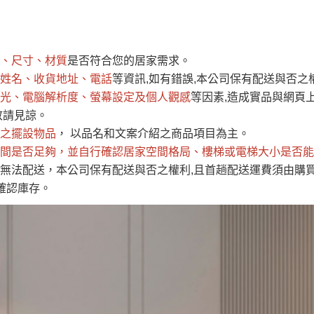
運 費 說 明
、尺寸、材質
是否符合您的居家需求。
網頁無法及時更新，如有需要購買商品，請於出發前來電或到「官方
姓名、收貨地址、電話
等資訊,如有錯誤,本公司保有配送與否之
全部
依評論高至低排列
依評論低至高排列
現貨」與 「金額」。
光、電腦解析度、螢幕設定及個人觀感
等因素,造成實品與網頁上
運送費用
異常，商家有權取消訂單。
部分網路商品恕無法更改原設計或
敬請見諒。
（請先
含例假日)，我們客服會與您電話聯絡或E-Mail通知確認訂單。
之擺設物品
， 以品名和文案介紹之商品項目為主。
間是否足夠
E →
@dershin
，並自行確認居家空間格局、
）
樓梯或電梯大小是否能
無法配送，本公司保有配送與否之權利,且首趟配送運費須由購
否現貨
，若未詢問下單後無現貨我們客服會再來電或E-Mail與您
確認庫存。
 L
ine ID →
@dershin
）
峨眉鄉、
至基隆，南至苗栗，偏遠地區恕無法提供運送 (詳見運送規章)
鄉、寶山
免 運 費
它地區暫不開放，如因特殊地型限制(山區、鄉、鎮、村)、樓梯
送，
本公司保有出貨的權利。
工作安全，賣家無提供吊掛服務，若需以吊車或其他的吊掛方式