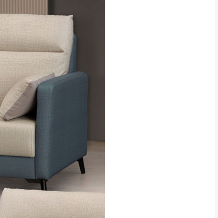
貢寮、烏來、平溪、九份、石
下福里、新店山區、三峽山區、
達，司機當天到貨前皆
林、福隆、淡水山區、北投湖山
路、深坑山區
基隆山區
加上2~7個工作天內
三灣、通霄山區、西湖、泰安
、大湖鄉、頭屋、獅潭鄉
，運費皆由本站負責，
未拆封狀態(請保持商
理，恕無法接受退貨。
 與實際商品的顏色、
加確認。(包含商品尺寸