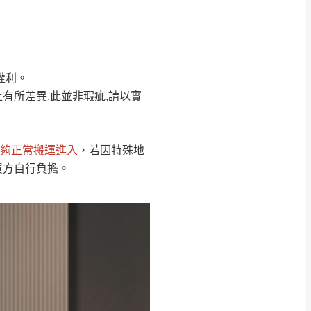
Line客服」來信確
權利。
只顯示附上圖片
只顯示附上評論
有所差異,此並非瑕疵,請以實
偏遠地區
客製，敬請見諒！
線上詢問 LINE →
@dershin
）
夠正常搬運進入
，若因特殊地
復興鄉
買方自行負擔。
聯絡
五峰鄉、橫山、北埔鄉、尖石
。
鄉山區、新埔山區、芎林山區、
關西 玉山里
太小、無法搬運上樓等因
無
吊運，費用將由買方自