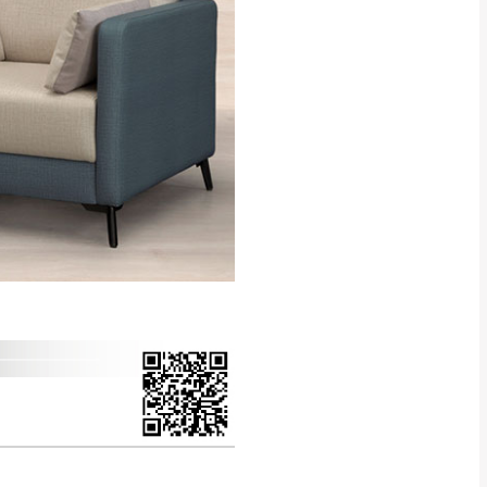
得視狀況延後或停止運送服
指定樓面。
《 如遇百貨周年慶
7