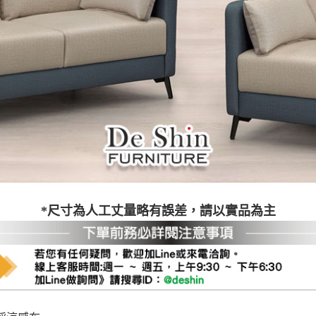
之災害警報等不可抗力情事，而危及運送人員輸送之安全，本司
開店前、閉店後時段，並送至百貨公司卸貨區為限，恕無法送至
關運送 》
家俱可聯絡當地請清潔隊回收,免付費清運專線：0800-085-71
*尺寸為人工丈量略有誤差，請以實品為主