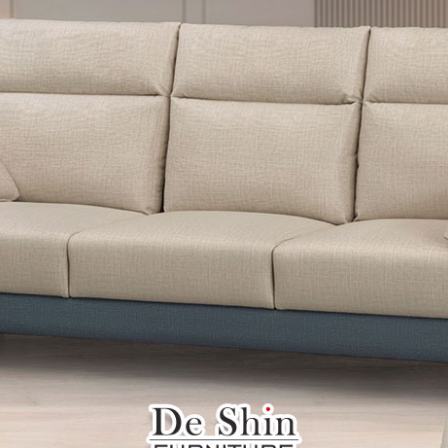
雙溪、
門、林口 
＊A108產品另收運費
裝、配送的問題，並非一般快速到貨商品，無法指定特定時間送
石碇、坪
讓你不用整天在家等貨，以節省您的寶貴時間。
送較為不易，故暫無法配送至百貨公司內部。
$ 9,000以上：免運費
$ 9,000以下：NT$500元
＊A108產品另收運費
兩聯式發票，發票將於商品完成出貨15個工作天另行寄出，另外約
$ 9,000以上：免運費
卓蘭鎮、
順延寄送。
$ 9,000以下：NT$500元
鄉
＊A108產品另收運費
請於到貨日起七日內通知本公司客服人員，我們將為您更換新品
配送天數：5~14天
之商品必須是全新狀態且完整包裝，床墊、床包、枕頭類產品需為
到貨時間：指定送貨日當天以電話聯絡確認
、廠商紙及所有附隨文件或資料之完整性)，若未依照上述方式處
幕選購商品，可能會因個人電腦螢幕的設定色差或解析度等因素，
｜周（一）配送部門固定公休無送貨｜
如因此而需退換貨，
需自付來回運費及人資成本
，請您訂購前詳
台北市、新北市地區固定每周(三)、(日)兩天收送貨