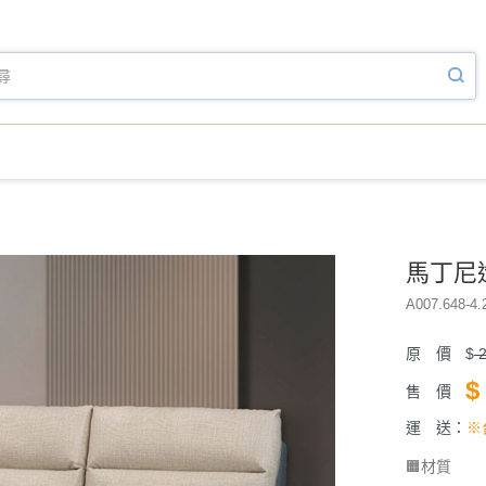
馬丁尼
A007.648-4.
原 價
$
2
$
售 價
運 送：
※
🟧材質