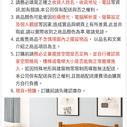
請務必填寫正確之
收貨人姓名、收貨地址、電話
等資
全部
依評論高至低排列
偏遠地區
Line客服」來信確認商品是否有「現貨」與
運送地
區
運送費用
訊,如有錯誤,本公司保有配送與否之權利。
「金額」。
（請先線上詢問 LINE
依評論低至高排列
只顯示附上圖片
商品顏色可能會
因
拍攝燈光、電腦解析度、螢幕設定
→
@dershin
）
若商品價格或庫存有異常，商家有權取消訂
及個人觀感
等因素,造成實品與網頁上有所差異,此並非
只顯示附上評論
瑕疵,請以實際收到之商品顏色為準,敬請見諒。
單。
部分網路商品恕無法更改原設計或客製，敬請
桃園
復興鄉
此販售商品
不含情境圖內之擺設物品
， 以品名和文案
見諒！
介紹之商品項目為主。
接單後二日內(不含例假日)，我們客服會與您
峨眉鄉、五峰鄉、
訂購前請
務必丈量擺放空間是否足夠
，並自行確認居
電話聯絡或E-Mail通知確認訂單。
橫山、北埔鄉、尖
家空間格局、
樓梯或電梯大小是否能夠正常搬運進
（線上客
服 LINE →
@dershin
）
石鄉、寶山鄉山
入
，若因特殊地形與建築物等限制而導致無法配送，
新竹
下單前先詢問是否現貨
，若未詢問下單後無
區、新埔山區、芎
本公司保有配送與否之權利,且首趟配送運費須由購買
現貨我們客服會再來電或E-Mail與您聯絡
林山區、關西 玉山
方自行負擔。
免 運
（洽詢方式請搜尋 L
ine ID →
@dershin
）
里
現貨+預購
，訂購前請先確認庫存。
費
運送範圍：限定北至基隆，南至苗栗，偏遠
地區恕無法提供運送 (詳見運送規章)。
台北
無
雙溪、貢寮、烏
配送範圍：