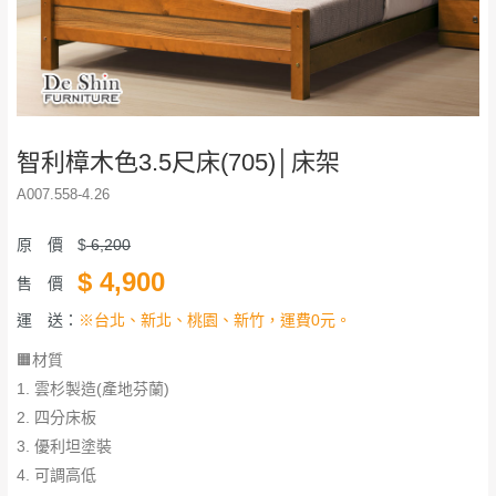
智利樟木色3.5尺床(705)│床架
A007.558-4.26
原 價
$
6,200
$
4,900
售 價
運 送：
※台北、新北、桃園、新竹，運費0元。
🟧材質
1. 雲杉製造(產地芬蘭)
2. 四分床板
3. 優利坦塗裝
4. 可調高低