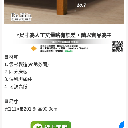
工作天內送達，如遇國定假日將順延寄送。
配送天數：5~14天
到貨時間：指定送貨日當天以電話聯絡確認
退換貨說明：
若收到不良品，請於到貨日起七日內通知本
｜周（一）配送部門固定公休無送貨｜
*尺寸為人工丈量略有誤差，請以實品為主
公司客服人員，我們將為您更換新品，運費
皆由本站負責，所有退回及換貨之商品必須
台北市、新北市地區固定每周(三)、(日)兩天收送貨
是全新狀態且完整包裝，床墊、床包、枕頭
🟧材質
類產品需為未拆封狀態(請保持商品、附件、
1. 雲杉製造(產地芬蘭)
包裝、廠商紙及所有附隨文件或資料之完整
暫無配送地區
：
彰化、南投、雲林、嘉義、台南、高
2. 四分床板
性)，若未依照上述方式處理，恕無法接受退
雄、屏東、宜蘭、 花蓮、台東、金門、馬祖、澎湖地區
3. 優利坦塗裝
貨。
（可於LINE線上詢問 →
@dershin
）
4. 可調高低
由於透過電腦螢幕選購商品，可能會因個人
電腦螢幕的設定色差或解析度等因素， 與實
🟧尺寸
際商品的顏色、質感稍有不同，如因此而需
加收說明
寬111×長201.6×高90.9cm
退換貨，
需自付來回運費及人資成本
，請您
訂購前詳加確認。(包含商品尺寸是否合適)。
訂購前請確認商品尺寸，大型物件因為人工