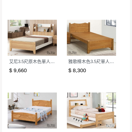
若非商品品質瑕疵問題於鑑賞期內退貨之情
或停止運送服務。
形，我們需酌收退貨運費。
百貨公司配送暫無法配合開店前、閉店後時段，並送
如欲放置營業場所及公開場合之商品則無享
至百貨公司卸貨區為限，恕無法送至指定樓面。
《 如
有商品一年保固之服務。
遇百貨周年慶期間，恕暫停百貨公司相關運送 》
無回收家具服務，若需回收家俱可聯絡當地請清潔隊
▪️
訂單成立
時請儘速於三日內完成付款，
交易恕不
回收,免付費清運專線：0800-085-717
殺價，商品均已最低價格售出
，且在特定時日會給
予折扣，請密切注意。
艾尼3.5尺原木色單人床│床架
雅歌樟木色3.5尺單人床架(625B)
▪️
三
日內若未接獲您的匯款或轉帳通知，商品將不
$ 9,660
$ 8,300
予保留(訂單自動取消)。
▪️
無回收家具服務，若需回收家具可聯絡當地請清
潔隊回收,免付費清運專線：0800-085-717。