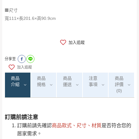
🟧尺寸
寬111×長201.6×高90.9cm
加入追蹤
分享至
加入追蹤
商品
商品
商品
注意
商品
介紹
規格
運送
事項
評價
(0)
訂購前請注意
0
注意事項：
/5
運 費 說 明
(0)筆
訂購前請先確認
商品款式、尺寸、材質
是否符合您的
由於
品項繁多，網頁無法及時更新，如有需
居家需求。
要購買商品，請於出發前來電或到「官方