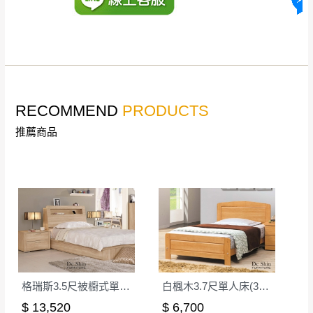
丈量，難免會有些許誤差值(約正負0.5CM)
。
詳細尺寸以實品為主。
。
非因本公司問題而需退換貨，請於收到貨7日
其它注意事項
內通知客服人員(Line@ ID：
@dershin
)
，並
本司貨車運送如因路況不佳、天候惡劣、過於偏遠之
須保持商品全新狀態與完整包裝。鑑賞期間
RECOMMEND
PRODUCTS
山區內等，或收貨地點搬運過於困難等因素，導致無
若發生非本司因素致使之汙損破壞，恕無法
法順利配送，本公司除了盡最大努力完成配送外，視
推薦商品
辦理退換貨。
狀況保有出貨的權利。
台北市、新北市地區固定每周(三)、(日)兩天
保護物流人員的工作安全，賣家無提供吊掛服務，若
收送貨，敬請見諒！
需以吊車或其他的吊掛方式吊運，費用將由買方自行
本公司部份商品無維修服務，超過7日鑑賞
支付。
期，商品使用年限，因客人使用習慣、居家
因大型傢俱有組裝、配送的問題，並非一般快速到貨
環境不同。若屬人為因素導致商品損壞、零
商品，無法指定特定時間送達，司機當天到貨前皆會
件短缺，則維修、搬運費用，需由消費者自
再與您通知，讓您不用整天在家等貨，以免浪費你的
行吸收(另事先與消費者報價，消費者同意將
寶貴時間。
會進行維修)。
格瑞斯3.5尺被櫥式單人床(6+7)
白楓木3.7尺單人床(315)│床架
如遇自然災害、政府宣布之災害警報等不可抗力情
到貨7日內為鑑賞期(注意:鑑賞期非試用期)，
$ 13,520
$ 6,700
事，而危及運送人員輸送之安全，本司得視狀況延後