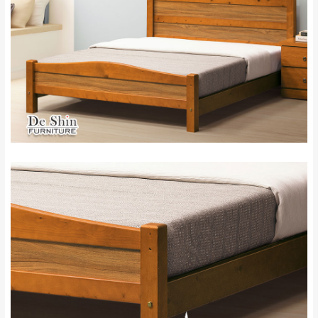
來、平溪、九份、
苗栗至基隆；其它地區暫不開放，如因特殊
石門、林口 下福
＊A108產品另收運費
地型限制(山區、鄉、鎮、村)、樓梯太小、無
里、新店山區、三
新北
法搬運上樓等因素，導致無法配送，
本公司
峽山區、石碇、坪
保有出貨的權利。
林、福隆、淡水山
保護物流人員的工作安全，賣家無提供吊掛
區、北投湖山路、
服務，若需以吊車或其他的吊掛方式吊運，
深坑山區
費用將由買方自行支付。
$ 9,000以上：免
因大型傢俱有組裝、配送的問題，並非一般
運費
快速到貨商品，無法指定特定時間送達，司
基隆
$ 9,000以下：
基隆山區
機當天到貨前皆會再與您通知，讓你不用整
NT$500元
天在家等貨，以節省您的寶貴時間。
＊A108產品另收運費
由於百貨公司配送較為不易，故暫無法配送
$ 9,000以上：免
至百貨公司內部。
卓蘭鎮、三灣、通
運費
霄山區、西湖、泰
苗栗
$ 9,000以下：
安鄉、大湖鄉、頭
發票寄送：
NT$500元
屋、獅潭鄉
若您選擇三聯式或索取兩聯式發票，發票將於商品
＊A108產品另收運費
完成出貨15個工作天另行寄出，另外約加上2~7個