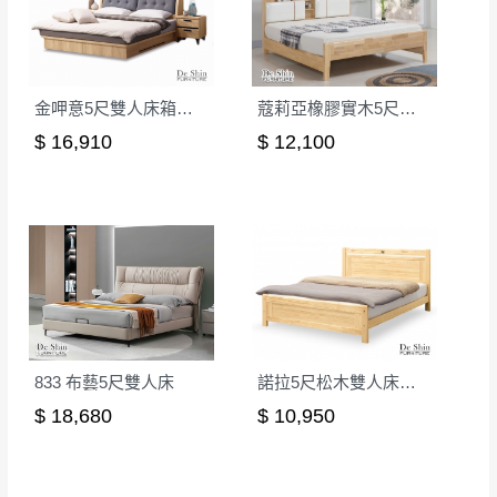
金呷意5尺雙人床箱式床台│床架
蔻莉亞橡膠實木5尺床(A002)│床架
$ 16,910
$ 12,100
833 布藝5尺雙人床
諾拉5尺松木雙人床台│床架
$ 18,680
$ 10,950