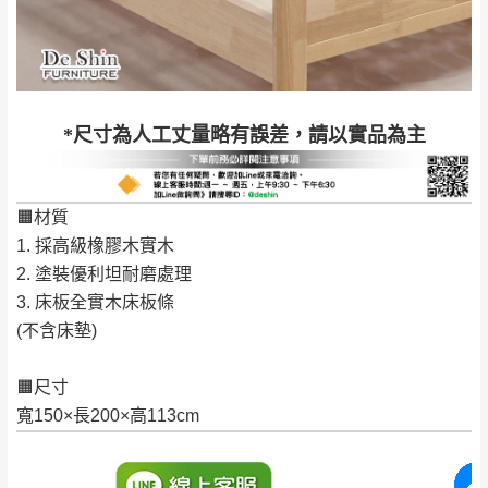
工作天內送達，如遇國定假日將順延寄送。
配送天數：5~14天
到貨時間：指定送貨日當天以電話聯絡確認
退換貨說明：
若收到不良品，請於到貨日起七日內通知本
｜周（一）配送部門固定公休無送貨｜
*尺寸為人工丈量略有誤差，請以實品為主
公司客服人員，我們將為您更換新品，運費
皆由本站負責，所有退回及換貨之商品必須
台北市、新北市地區固定每周(三)、(日)兩天收送貨
是全新狀態且完整包裝，床墊、床包、枕頭
🟧材質
類產品需為未拆封狀態(請保持商品、附件、
1. 採高級橡膠木實木
包裝、廠商紙及所有附隨文件或資料之完整
暫無配送地區
：
彰化、南投、雲林、嘉義、台南、高
2. 塗裝優利坦耐磨處理
性)，若未依照上述方式處理，恕無法接受退
雄、屏東、宜蘭、 花蓮、台東、金門、馬祖、澎湖地區
3. 床板全實木床板條
貨。
（可於LINE線上詢問 →
@dershin
）
(不含床墊)
由於透過電腦螢幕選購商品，可能會因個人
電腦螢幕的設定色差或解析度等因素， 與實
🟧尺寸
際商品的顏色、質感稍有不同，如因此而需
加收說明
寬150×長200×高113cm
退換貨，
需自付來回運費及人資成本
，請您
訂購前詳加確認。(包含商品尺寸是否合適)。
訂購前請確認商品尺寸，大型物件因為人工