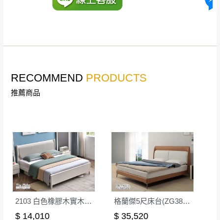
丈量，難免會有些許誤差值(約正負0.5CM)
。
詳細尺寸以實品為主。
。
非因本公司問題而需退換貨，請於收到貨7日
其它注意事項
內通知客服人員(Line@ ID：
@dershin
)
，並
本司貨車運送如因路況不佳、天候惡劣、過於偏遠之
須保持商品全新狀態與完整包裝。鑑賞期間
RECOMMEND
PRODUCTS
山區內等，或收貨地點搬運過於困難等因素，導致無
若發生非本司因素致使之汙損破壞，恕無法
法順利配送，本公司除了盡最大努力完成配送外，視
推薦商品
辦理退換貨。
狀況保有出貨的權利。
台北市、新北市地區固定每周(三)、(日)兩天
保護物流人員的工作安全，賣家無提供吊掛服務，若
收送貨，敬請見諒！
需以吊車或其他的吊掛方式吊運，費用將由買方自行
本公司部份商品無維修服務，超過7日鑑賞
支付。
期，商品使用年限，因客人使用習慣、居家
因大型傢俱有組裝、配送的問題，並非一般快速到貨
環境不同。若屬人為因素導致商品損壞、零
商品，無法指定特定時間送達，司機當天到貨前皆會
件短缺，則維修、搬運費用，需由消費者自
再與您通知，讓您不用整天在家等貨，以免浪費你的
行吸收(另事先與消費者報價，消費者同意將
寶貴時間。
會進行維修)。
2103 白色橡膠木實木5尺雙人床│床架
格蘭傑5尺床台(ZG38)(橘/米白皮)
如遇自然災害、政府宣布之災害警報等不可抗力情
到貨7日內為鑑賞期(注意:鑑賞期非試用期)，
$ 14,010
$ 35,520
事，而危及運送人員輸送之安全，本司得視狀況延後