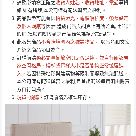
請務必填寫正確之
收貨人姓名、收貨地址、電話
等資
全部
依評論高至低排列
偏遠地區
Line客服」來信確認商品是否有「現貨」與
運送地
區
運送費用
訊,如有錯誤,本公司保有配送與否之權利。
「金額」。
（請先線上詢問 LINE
依評論低至高排列
只顯示附上圖片
商品顏色可能會
因
拍攝燈光、電腦解析度、螢幕設定
→
@dershin
）
若商品價格或庫存有異常，商家有權取消訂
及個人觀感
等因素,造成實品與網頁上有所差異,此並非
只顯示附上評論
瑕疵,請以實際收到之商品顏色為準,敬請見諒。
單。
部分網路商品恕無法更改原設計或客製，敬請
桃園
復興鄉
此販售商品
不含情境圖內之擺設物品
， 以品名和文案
見諒！
介紹之商品項目為主。
接單後二日內(不含例假日)，我們客服會與您
峨眉鄉、五峰鄉、
訂購前請
務必丈量擺放空間是否足夠
，並自行確認居
電話聯絡或E-Mail通知確認訂單。
橫山、北埔鄉、尖
家空間格局、
樓梯或電梯大小是否能夠正常搬運進
（線上客
服 LINE →
@dershin
）
石鄉、寶山鄉山
入
，若因特殊地形與建築物等限制而導致無法配送，
新竹
下單前先詢問是否現貨
，若未詢問下單後無
區、新埔山區、芎
本公司保有配送與否之權利,且首趟配送運費須由購買
現貨我們客服會再來電或E-Mail與您聯絡
林山區、關西 玉山
方自行負擔。
免 運
（洽詢方式請搜尋 L
ine ID →
@dershin
）
里
現貨+預購
，訂購前請先確認庫存。
費
運送範圍：限定北至基隆，南至苗栗，偏遠
地區恕無法提供運送 (詳見運送規章)。
台北
無
雙溪、貢寮、烏
配送範圍：