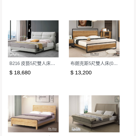
若非商品品質瑕疵問題於鑑賞期內退貨之情
或停止運送服務。
形，我們需酌收退貨運費。
百貨公司配送暫無法配合開店前、閉店後時段，並送
如欲放置營業場所及公開場合之商品則無享
至百貨公司卸貨區為限，恕無法送至指定樓面。
《 如
有商品一年保固之服務。
遇百貨周年慶期間，恕暫停百貨公司相關運送 》
無回收家具服務，若需回收家俱可聯絡當地請清潔隊
▪️
訂單成立
時請儘速於三日內完成付款，
交易恕不
回收,免付費清運專線：0800-085-717
殺價，商品均已最低價格售出
，且在特定時日會給
予折扣，請密切注意。
B216 皮藝5尺雙人床│床架
布朗克斯5尺雙人床(048)│床架
▪️
三
日內若未接獲您的匯款或轉帳通知，商品將不
$ 18,680
$ 13,200
予保留(訂單自動取消)。
▪️
無回收家具服務，若需回收家具可聯絡當地請清
潔隊回收,免付費清運專線：0800-085-717。