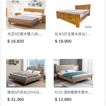
米亞5尺實木雙人床(ME-02)│床架
松木5尺全實木床台│床架
$ 16,820
$ 19,900
庫伯5尺床台(ZG42)(科技布)
6115 淺色橡膠木實木5尺雙人床│床架
$ 31,360
$ 12,880