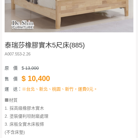
泰瑞莎橡膠實木5尺床(885)
A007.553-2.26
原 價
$
13,000
$
10,400
售 價
運 送：
※台北、新北、桃園、新竹，運費0元。
🟧材質
1. 採高級橡膠木實木
2. 塗裝優利坦耐磨處理
3. 床板全實木床板條
(不含床墊)