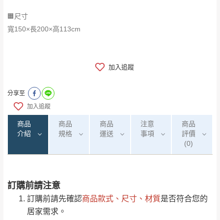
🟧尺寸
​​​​​​​寬150×長200×高113cm
加入追蹤
分享至
加入追蹤
商品
商品
商品
注意
商品
介紹
規格
運送
事項
評價
(0)
訂購前請注意
0
注意事項：
/5
運 費 說 明
(0)筆
訂購前請先確認
商品款式、尺寸、材質
是否符合您的
由於
品項繁多，網頁無法及時更新，如有需
居家需求。
要購買商品，請於出發前來電或到「官方