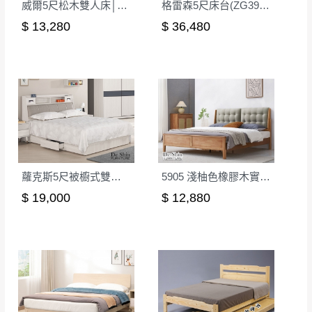
威爾5尺松木雙人床│床架
格雷森5尺床台(ZG39)(淺咖皮)
$ 13,280
$ 36,480
蘿克斯5尺被櫥式雙人床│床架
5905 淺柚色橡膠木實木5尺雙人床│床架
$ 19,000
$ 12,880