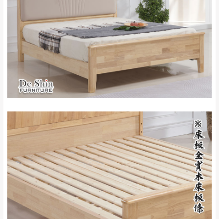
來、平溪、九份、
苗栗至基隆；其它地區暫不開放，如因特殊
石門、林口 下福
＊A108產品另收運費
地型限制(山區、鄉、鎮、村)、樓梯太小、無
里、新店山區、三
新北
法搬運上樓等因素，導致無法配送，
本公司
峽山區、石碇、坪
保有出貨的權利。
林、福隆、淡水山
保護物流人員的工作安全，賣家無提供吊掛
區、北投湖山路、
服務，若需以吊車或其他的吊掛方式吊運，
深坑山區
費用將由買方自行支付。
$ 9,000以上：免
因大型傢俱有組裝、配送的問題，並非一般
運費
快速到貨商品，無法指定特定時間送達，司
基隆
$ 9,000以下：
基隆山區
機當天到貨前皆會再與您通知，讓你不用整
NT$500元
天在家等貨，以節省您的寶貴時間。
＊A108產品另收運費
由於百貨公司配送較為不易，故暫無法配送
$ 9,000以上：免
至百貨公司內部。
卓蘭鎮、三灣、通
運費
霄山區、西湖、泰
苗栗
$ 9,000以下：
安鄉、大湖鄉、頭
發票寄送：
NT$500元
屋、獅潭鄉
若您選擇三聯式或索取兩聯式發票，發票將於商品
＊A108產品另收運費
完成出貨15個工作天另行寄出，另外約加上2~7個