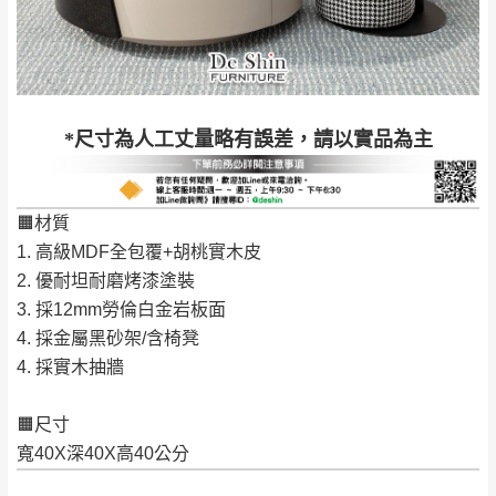
工作天內送達，如遇國定假日將順延寄送。
配送天數：5~14天
到貨時間：指定送貨日當天以電話聯絡確認
退換貨說明：
若收到不良品，請於到貨日起七日內通知本
｜周（一）配送部門固定公休無送貨｜
*尺寸為人工丈量略有誤差，請以實品為主
公司客服人員，我們將為您更換新品，運費
皆由本站負責，所有退回及換貨之商品必須
台北市、新北市地區固定每周(三)、(日)兩天收送貨
是全新狀態且完整包裝，床墊、床包、枕頭
🟧材質
類產品需為未拆封狀態(請保持商品、附件、
1. 高級MDF全包覆+胡桃實木皮
包裝、廠商紙及所有附隨文件或資料之完整
暫無配送地區
：
彰化、南投、雲林、嘉義、台南、高
2. 優耐坦耐磨烤漆塗裝
性)，若未依照上述方式處理，恕無法接受退
雄、屏東、宜蘭、 花蓮、台東、金門、馬祖、澎湖地區
3. 採12mm勞倫白金岩板面
貨。
（可於LINE線上詢問 →
@dershin
）
4. 採金屬黑砂架/含椅凳
由於透過電腦螢幕選購商品，可能會因個人
​​​​​​​4. 採實木抽牆
電腦螢幕的設定色差或解析度等因素， 與實
際商品的顏色、質感稍有不同，如因此而需
加收說明
🟧尺寸
退換貨，
需自付來回運費及人資成本
，請您
寬40X深40X高40公分
訂購前詳加確認。(包含商品尺寸是否合適)。
訂購前請確認商品尺寸，大型物件因為人工