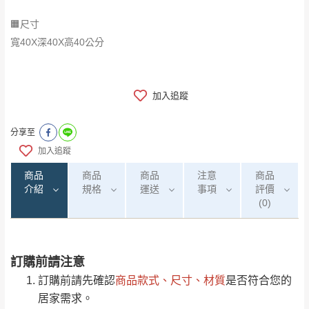
🟧尺寸
寬40X深40X高40公分
加入追蹤
分享至
加入追蹤
商品
商品
商品
注意
商品
介紹
規格
運送
事項
評價
(0)
訂購前請注意
0
注意事項：
/5
運 費 說 明
(0)筆
訂購前請先確認
商品款式、尺寸、材質
是否符合您的
由於
品項繁多，網頁無法及時更新，如有需
居家需求。
要購買商品，請於出發前來電或到「官方