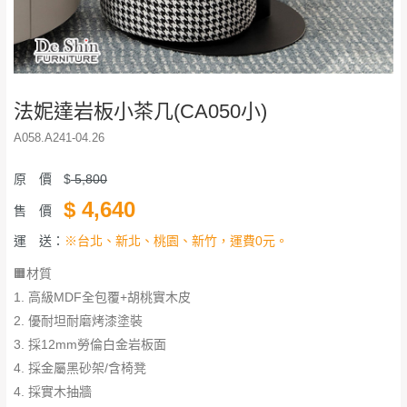
法妮達岩板小茶几(CA050小)
A058.A241-04.26
原 價
$
5,800
$
4,640
售 價
運 送：
※台北、新北、桃園、新竹，運費0元。
🟧材質
1. 高級MDF全包覆+胡桃實木皮
2. 優耐坦耐磨烤漆塗裝
3. 採12mm勞倫白金岩板面
​​​​​​​4. 採金屬黑砂架/含椅凳
​​​​​​​4. 採實木抽牆