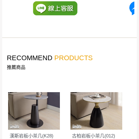
丈量，難免會有些許誤差值(約正負0.5CM)
。
詳細尺寸以實品為主。
。
非因本公司問題而需退換貨，請於收到貨7日
其它注意事項
內通知客服人員(Line@ ID：
@dershin
)
，並
本司貨車運送如因路況不佳、天候惡劣、過於偏遠之
須保持商品全新狀態與完整包裝。鑑賞期間
山區內等，或收貨地點搬運過於困難等因素，導致無
若發生非本司因素致使之汙損破壞，恕無法
RECOMMEND
PRODUCTS
法順利配送，本公司除了盡最大努力完成配送外，視
辦理退換貨。
狀況保有出貨的權利。
推薦商品
台北市、新北市地區固定每周(三)、(日)兩天
保護物流人員的工作安全，賣家無提供吊掛服務，若
收送貨，敬請見諒！
需以吊車或其他的吊掛方式吊運，費用將由買方自行
本公司部份商品無維修服務，超過7日鑑賞
支付。
期，商品使用年限，因客人使用習慣、居家
因大型傢俱有組裝、配送的問題，並非一般快速到貨
環境不同。若屬人為因素導致商品損壞、零
商品，無法指定特定時間送達，司機當天到貨前皆會
件短缺，則維修、搬運費用，需由消費者自
再與您通知，讓您不用整天在家等貨，以免浪費你的
行吸收(另事先與消費者報價，消費者同意將
寶貴時間。
會進行維修)。
如遇自然災害、政府宣布之災害警報等不可抗力情
到貨7日內為鑑賞期(注意:鑑賞期非試用期)，
漢斯岩板小茶几(K28)
古柏岩板小茶几(012)
事，而危及運送人員輸送之安全，本司得視狀況延後