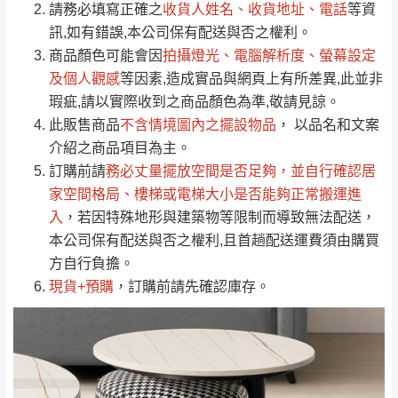
請務必填寫正確之
收貨人姓名、收貨地址、電話
等資
全部
依評論高至低排列
偏遠地區
Line客服」來信確認商品是否有「現貨」與
運送地
區
運送費用
訊,如有錯誤,本公司保有配送與否之權利。
「金額」。
（請先線上詢問 LINE
依評論低至高排列
只顯示附上圖片
商品顏色可能會
因
拍攝燈光、電腦解析度、螢幕設定
→
@dershin
）
若商品價格或庫存有異常，商家有權取消訂
及個人觀感
等因素,造成實品與網頁上有所差異,此並非
只顯示附上評論
瑕疵,請以實際收到之商品顏色為準,敬請見諒。
單。
部分網路商品恕無法更改原設計或客製，敬請
桃園
復興鄉
此販售商品
不含情境圖內之擺設物品
， 以品名和文案
見諒！
介紹之商品項目為主。
接單後二日內(不含例假日)，我們客服會與您
峨眉鄉、五峰鄉、
訂購前請
務必丈量擺放空間是否足夠
，並自行確認居
電話聯絡或E-Mail通知確認訂單。
橫山、北埔鄉、尖
家空間格局、
樓梯或電梯大小是否能夠正常搬運進
（線上客
服 LINE →
@dershin
）
石鄉、寶山鄉山
入
，若因特殊地形與建築物等限制而導致無法配送，
新竹
下單前先詢問是否現貨
，若未詢問下單後無
區、新埔山區、芎
本公司保有配送與否之權利,且首趟配送運費須由購買
現貨我們客服會再來電或E-Mail與您聯絡
林山區、關西 玉山
方自行負擔。
免 運
（洽詢方式請搜尋 L
ine ID →
@dershin
）
里
現貨+預購
，訂購前請先確認庫存。
費
運送範圍：限定北至基隆，南至苗栗，偏遠
地區恕無法提供運送 (詳見運送規章)。
台北
無
雙溪、貢寮、烏
配送範圍：