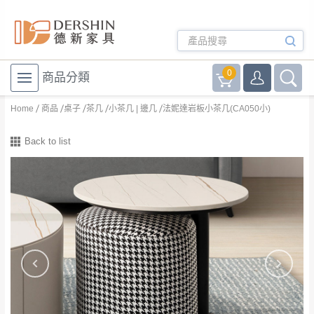
0
商品分類
Home
商品
桌子
茶几
小茶几 | 邊几
法妮達岩板小茶几(CA050小)
Back to list