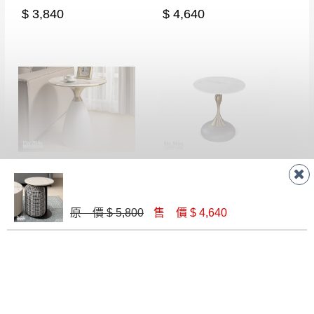
若非商品品質瑕疵問題於鑑賞期內退貨之情
$ 3,840
$ 4,640
或停止運送服務。
形，我們需酌收退貨運費。
百貨公司配送暫無法配合開店前、閉店後時段，並送
如欲放置營業場所及公開場合之商品則無享
至百貨公司卸貨區為限，恕無法送至指定樓面。
《 如
有商品一年保固之服務。
遇百貨周年慶期間，恕暫停百貨公司相關運送 》
無回收家具服務，若需回收家俱可聯絡當地請清潔隊
▪️
訂單成立
時請儘速於三日內完成付款，
交易恕不
回收,免付費清運專線：0800-085-717
殺價，商品均已最低價格售出
，且在特定時日會給
予折扣，請密切注意。
▪️
三
日內若未接獲您的匯款或轉帳通知，商品將不
荷頓岩板小茶几(027)
山籐1.65尺岩板圓几(T55)
予保留(訂單自動取消)。
$ 4,640
$ 2,500
▪️
無回收家具服務，若需回收家具可聯絡當地請清
潔隊回收,免付費清運專線：0800-085-717。
原 價 $ 5,800
售 價 $ 4,640