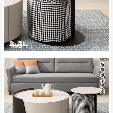
來、平溪、九份、
苗栗至基隆；其它地區暫不開放，如因特殊
石門、林口 下福
＊A108產品另收運費
地型限制(山區、鄉、鎮、村)、樓梯太小、無
里、新店山區、三
新北
法搬運上樓等因素，導致無法配送，
本公司
峽山區、石碇、坪
保有出貨的權利。
林、福隆、淡水山
保護物流人員的工作安全，賣家無提供吊掛
區、北投湖山路、
服務，若需以吊車或其他的吊掛方式吊運，
深坑山區
費用將由買方自行支付。
$ 9,000以上：免
因大型傢俱有組裝、配送的問題，並非一般
運費
快速到貨商品，無法指定特定時間送達，司
基隆
$ 9,000以下：
基隆山區
機當天到貨前皆會再與您通知，讓你不用整
NT$500元
天在家等貨，以節省您的寶貴時間。
＊A108產品另收運費
由於百貨公司配送較為不易，故暫無法配送
$ 9,000以上：免
至百貨公司內部。
卓蘭鎮、三灣、通
運費
霄山區、西湖、泰
苗栗
$ 9,000以下：
安鄉、大湖鄉、頭
發票寄送：
NT$500元
屋、獅潭鄉
若您選擇三聯式或索取兩聯式發票，發票將於商品
＊A108產品另收運費
完成出貨15個工作天另行寄出，另外約加上2~7個