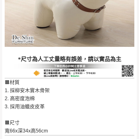
里、新店山區、三
新北
法搬運上樓等因素，導致無法配送，
本公司
峽山區、石碇、坪
保有出貨的權利。
林、福隆、淡水山
保護物流人員的工作安全，賣家無提供吊掛
區、北投湖山路、
服務，若需以吊車或其他的吊掛方式吊運，
深坑山區
費用將由買方自行支付。
$ 9,000以上：免
因大型傢俱有組裝、配送的問題，並非一般
運費
快速到貨商品，無法指定特定時間送達，司
基隆
$ 9,000以下：
基隆山區
*尺寸為人工丈量略有誤差，請以實品為主
機當天到貨前皆會再與您通知，讓你不用整
NT$500元
天在家等貨，以節省您的寶貴時間。
＊A108產品另收運費
由於百貨公司配送較為不易，故暫無法配送
🟧材質
$ 9,000以上：免
至百貨公司內部。
卓蘭鎮、三灣、通
1. 採柳安木實木骨架
運費
霄山區、西湖、泰
苗栗
2. 高密度泡棉
$ 9,000以下：
安鄉、大湖鄉、頭
發票寄送：
3. 採用油蠟皮皮革
NT$500元
屋、獅潭鄉
若您選擇三聯式或索取兩聯式發票，發票將於商品
＊A108產品另收運費
完成出貨15個工作天另行寄出，另外約加上2~7個
🟧尺寸
工作天內送達，如遇國定假日將順延寄送。
寬66x深34x高56cm
配送天數：5~14天