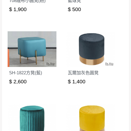
T08絨布小圓凳(粉)
籃球凳
。
非因本公司問題而需退換貨，請於收到貨7日
$ 1,900
$ 500
其它注意事項
內通知客服人員(Line@ ID：
@dershin
)
，並
本司貨車運送如因路況不佳、天候惡劣、過於偏遠之
須保持商品全新狀態與完整包裝。鑑賞期間
山區內等，或收貨地點搬運過於困難等因素，導致無
若發生非本司因素致使之汙損破壞，恕無法
法順利配送，本公司除了盡最大努力完成配送外，視
辦理退換貨。
狀況保有出貨的權利。
台北市、新北市地區固定每周(三)、(日)兩天
保護物流人員的工作安全，賣家無提供吊掛服務，若
收送貨，敬請見諒！
需以吊車或其他的吊掛方式吊運，費用將由買方自行
本公司部份商品無維修服務，超過7日鑑賞
支付。
期，商品使用年限，因客人使用習慣、居家
SH-1822方凳(藍)
瓦爾加灰色圓凳
因大型傢俱有組裝、配送的問題，並非一般快速到貨
環境不同。若屬人為因素導致商品損壞、零
$ 2,600
$ 1,400
商品，無法指定特定時間送達，司機當天到貨前皆會
件短缺，則維修、搬運費用，需由消費者自
再與您通知，讓您不用整天在家等貨，以免浪費你的
行吸收(另事先與消費者報價，消費者同意將
寶貴時間。
會進行維修)。
如遇自然災害、政府宣布之災害警報等不可抗力情
到貨7日內為鑑賞期(注意:鑑賞期非試用期)，
事，而危及運送人員輸送之安全，本司得視狀況延後
若非商品品質瑕疵問題於鑑賞期內退貨之情
或停止運送服務。
形，我們需酌收退貨運費。
百貨公司配送暫無法配合開店前、閉店後時段，並送