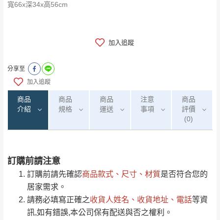
寬66x深34x高56cm
加入追蹤
分享至
加入追蹤
商品
商品
商品
注意
商品
介紹
規格
運送
事項
評價
(0)
訂購前請注意
0
注意事項：
/5
運 費 說 明
(0)筆
訂購前請先確認
商品款式、尺寸、材質
是否符合您的
由於
品項繁多，網頁無法及時更新，如有需
居家需求。
要購買商品，請於出發前來電或到「官方
請務必填寫正確之
收貨人姓名、收貨地址、電話
等資
全部
依評論高至低排列
偏遠地區
Line客服」來信確認商品是否有「現貨」與
運送地
區
運送費用
訊,如有錯誤,本公司保有配送與否之權利。
「金額」。