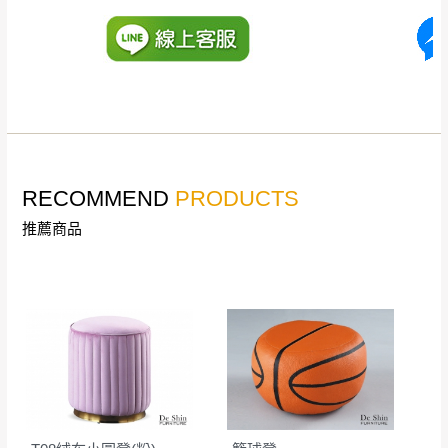
到貨時間：指定送貨日當天以電話聯絡確認
退換貨說明：
若收到不良品，請於到貨日起七日內通知本
｜周（一）配送部門固定公休無送貨｜
公司客服人員，我們將為您更換新品，運費
皆由本站負責，所有退回及換貨之商品必須
台北市、新北市地區固定每周(三)、(日)兩天收送貨
是全新狀態且完整包裝，床墊、床包、枕頭
類產品需為未拆封狀態(請保持商品、附件、
包裝、廠商紙及所有附隨文件或資料之完整
暫無配送地區
：
彰化、南投、雲林、嘉義、台南、高
RECOMMEND
PRODUCTS
性)，若未依照上述方式處理，恕無法接受退
雄、屏東、宜蘭、 花蓮、台東、金門、馬祖、澎湖地區
推薦商品
貨。
（可於LINE線上詢問 →
@dershin
）
由於透過電腦螢幕選購商品，可能會因個人
電腦螢幕的設定色差或解析度等因素， 與實
際商品的顏色、質感稍有不同，如因此而需
加收說明
退換貨，
需自付來回運費及人資成本
，請您
訂購前詳加確認。(包含商品尺寸是否合適)。
訂購前請確認商品尺寸，大型物件因為人工
丈量，難免會有些許誤差值(約正負0.5CM)
。
詳細尺寸以實品為主。