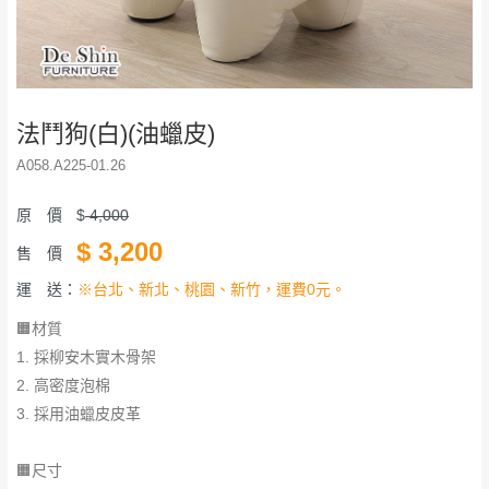
法鬥狗(白)(油蠟皮)
A058.A225-01.26
原 價
$
4,000
$
3,200
售 價
運 送：
※台北、新北、桃園、新竹，運費0元。
🟧材質
1. 採柳安木實木骨架
2. 高密度泡棉
3. 採用油蠟皮皮革
🟧尺寸