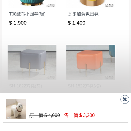
如欲放置營業場所及公開場合之商品則無享
至百貨公司卸貨區為限，恕無法送至指定樓面。
《 如
有商品一年保固之服務。
T08絨布小圓凳(綠)
瓦爾加黃色圓凳
遇百貨周年慶期間，恕暫停百貨公司相關運送 》
$ 1,900
$ 1,400
無回收家具服務，若需回收家俱可聯絡當地請清潔隊
▪️
訂單成立
時請儘速於三日內完成付款，
交易恕不
回收,免付費清運專線：0800-085-717
殺價，商品均已最低價格售出
，且在特定時日會給
予折扣，請密切注意。
▪️
三
日內若未接獲您的匯款或轉帳通知，商品將不
予保留(訂單自動取消)。
▪️
無回收家具服務，若需回收家具可聯絡當地請清
潔隊回收,免付費清運專線：0800-085-717。
SH-1822方凳(灰)
SH-1822方凳(橘)
$ 2,600
$ 2,600
原 價 $ 4,000
售 價 $ 3,200