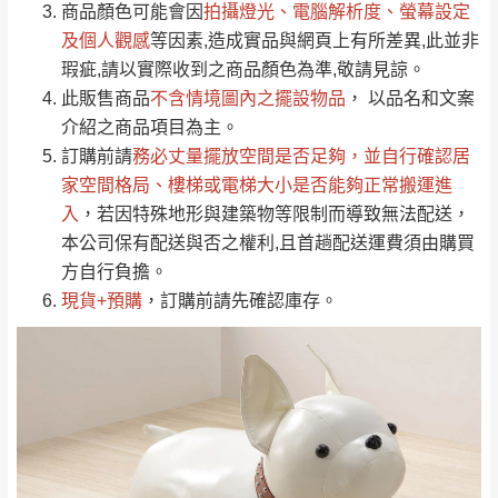
（請先線上詢問 LINE
依評論低至高排列
只顯示附上圖片
商品顏色可能會
因
拍攝燈光、電腦解析度、螢幕設定
→
@dershin
）
若商品價格或庫存有異常，商家有權取消訂
及個人觀感
等因素,造成實品與網頁上有所差異,此並非
只顯示附上評論
瑕疵,請以實際收到之商品顏色為準,敬請見諒。
單。
部分網路商品恕無法更改原設計或客製，敬請
桃園
復興鄉
此販售商品
不含情境圖內之擺設物品
， 以品名和文案
見諒！
介紹之商品項目為主。
接單後二日內(不含例假日)，我們客服會與您
峨眉鄉、五峰鄉、
訂購前請
務必丈量擺放空間是否足夠
，並自行確認居
電話聯絡或E-Mail通知確認訂單。
橫山、北埔鄉、尖
家空間格局、
樓梯或電梯大小是否能夠正常搬運進
（線上客
服 LINE →
@dershin
）
石鄉、寶山鄉山
入
，若因特殊地形與建築物等限制而導致無法配送，
新竹
下單前先詢問是否現貨
，若未詢問下單後無
區、新埔山區、芎
本公司保有配送與否之權利,且首趟配送運費須由購買
現貨我們客服會再來電或E-Mail與您聯絡
林山區、關西 玉山
方自行負擔。
免 運
（洽詢方式請搜尋 L
ine ID →
@dershin
）
里
現貨+預購
，訂購前請先確認庫存。
費
運送範圍：限定北至基隆，南至苗栗，偏遠
地區恕無法提供運送 (詳見運送規章)。
台北
無
雙溪、貢寮、烏
配送範圍：
來、平溪、九份、
苗栗至基隆；其它地區暫不開放，如因特殊
石門、林口 下福
＊A108產品另收運費
地型限制(山區、鄉、鎮、村)、樓梯太小、無