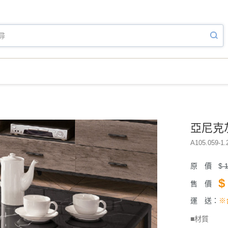
亞尼克
A105.059-1.
原 價
$
1
$
售 價
運 送：
※
■材質