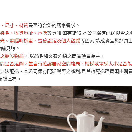
運 費 說 明
、尺寸、材質
是否符合您的居家需求。
網頁無法及時更新，如有需要購買商品，請於出發前來電或到「官方
姓名、收貨地址、電話
等資訊,如有錯誤,本公司保有配送與否之
全部
依評論高至低排列
依評論低至高排列
現貨」與 「金額」。
光、電腦解析度、螢幕設定及個人觀感
等因素,造成實品與網頁上
運送費用
異常，商家有權取消訂單。
部分網路商品恕無法更改原設計或
敬請見諒。
（請先
含例假日)，我們客服會與您電話聯絡或E-Mail通知確認訂單。
之擺設物品
， 以品名和文案介紹之商品項目為主。
間是否足夠
E →
@dershin
，並自行確認居家空間格局、
）
樓梯或電梯大小是否能
無法配送，本公司保有配送與否之權利,且首趟配送運費須由購
否現貨
，若未詢問下單後無現貨我們客服會再來電或E-Mail與您
確認庫存。
 L
ine ID →
@dershin
）
峨眉鄉、
至基隆，南至苗栗，偏遠地區恕無法提供運送 (詳見運送規章)
鄉、寶山
免 運 費
它地區暫不開放，如因特殊地型限制(山區、鄉、鎮、村)、樓梯
送，
本公司保有出貨的權利。
工作安全，賣家無提供吊掛服務，若需以吊車或其他的吊掛方式