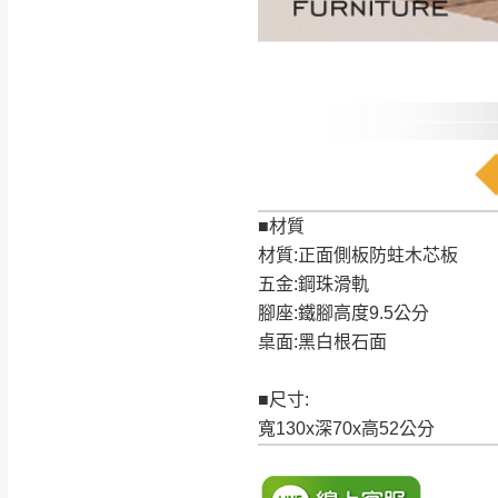
訂購前請確認商品
為主。
暫無配送地區
非因本公司問題而
：
彰化、南
（可於LINE線上詢問 →
狀態與完整包裝
@d
台北市、新北市地
本公司部份商品
加收說明
為因素導致商品
者同意將會進行維
■材質
到貨7日內為鑑
材質:正面側板防蛀木芯板
退貨運費。
五金:鋼珠滑軌
如欲放置營業場
腳座:鐵腳高度9.5公分
其它注意事項
桌面:黑白根石面
▪️
訂單成立
時請儘速於
本司貨車運送如因路況不
請密切注意。
本公司除了盡最大努力完
■尺寸:
▪️
三
日內若未接獲您的匯
保護物流人員的工作安全
寬130x深70x高52公分
▪️
無回收家具服務，若需回
因大型傢俱有組裝、配送
讓您不用整天在家等貨，