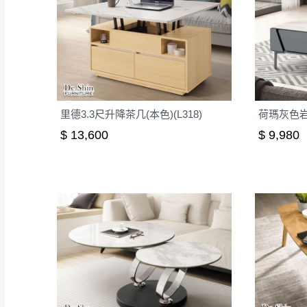
里德3.3尺升降茶几(本色)(L318)
荷瑪灰色岩板
$ 13,600
$ 9,980