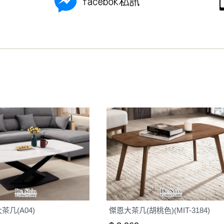
之災害警報等不可抗力情事，而危及運送人員輸送之安全，本司
開店前、閉店後時段，並送至百貨公司卸貨區為限，恕無法送至
關運送 》
家俱可聯絡當地請清潔隊回收,免付費清運專線：0800-085-71
几(A04)
傑恩大茶几(胡桃色)(MIT-3184)