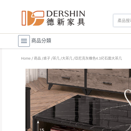
商品分類
Home
商品
桌子
茶几
大茶几
亞尼克灰橡色4.3尺石面大茶几