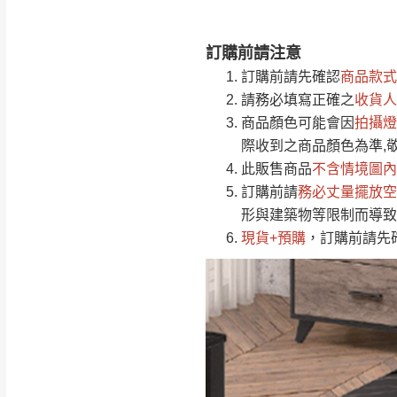
訂購前請注意
注意事項：
0
訂購前請先確認
商品款式
由於
品項繁多，
/5
請務必填寫正確之
收貨人
(0)筆
認商品是否有「
商品顏色可能會
因
拍攝燈
運送地
區
若商品價格或庫存有
際收到之商品顏色為準,
接單後二日內(不
此販售商品
不含情境圖內
訂購前請
（線上客
務必丈量擺放空
服 LIN
桃園
形與建築物等限制而導致
下單前先詢問是
現貨+預購
，訂購前請先
（洽詢方式請搜尋
運送範圍：限定北
新竹
配送範圍：
苗栗至基隆；其
台北
素，導致無法配
保護物流人員的