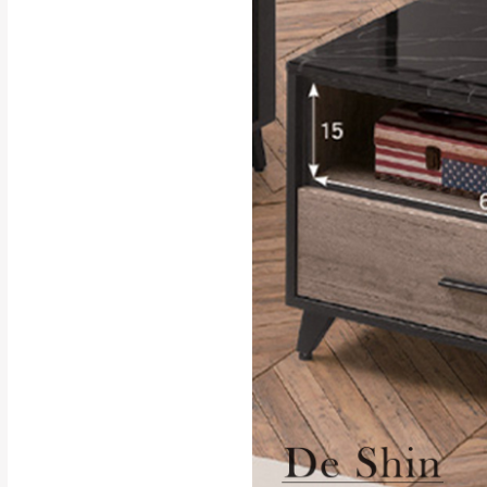
行支付。
新北
因大型傢俱有組
會再與您通知，
由於百貨公司配
基隆
發票寄送：
若您選擇三聯式或索取
送達，如遇國定假日將
苗栗
退換貨說明：
若收到不良品，
所有退回及換貨
品、附件、包裝
由於透過電腦螢
質感稍有不同，
是否合適)。