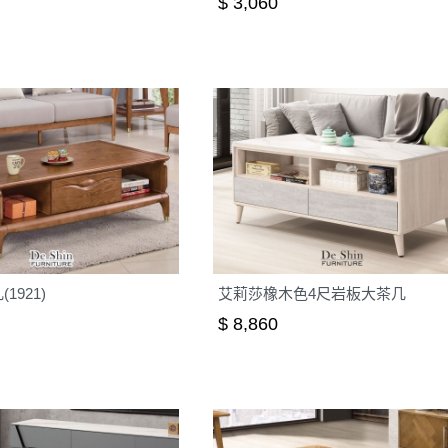
$ 3,060
1921)
艾莉莎橡木色4尺岩板大茶几
$ 8,860