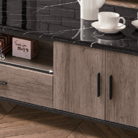
雙溪、
門、林口 
＊A108產品另收運費
裝、配送的問題，並非一般快速到貨商品，無法指定特定時間送
石碇、坪
讓你不用整天在家等貨，以節省您的寶貴時間。
送較為不易，故暫無法配送至百貨公司內部。
$ 9,000以上：免運費
$ 9,000以下：NT$500元
＊A108產品另收運費
兩聯式發票，發票將於商品完成出貨15個工作天另行寄出，另外約
$ 9,000以上：免運費
卓蘭鎮、
順延寄送。
$ 9,000以下：NT$500元
鄉
＊A108產品另收運費
請於到貨日起七日內通知本公司客服人員，我們將為您更換新品
配送天數：5~14天
之商品必須是全新狀態且完整包裝，床墊、床包、枕頭類產品需為
到貨時間：指定送貨日當天以電話聯絡確認
、廠商紙及所有附隨文件或資料之完整性)，若未依照上述方式處
幕選購商品，可能會因個人電腦螢幕的設定色差或解析度等因素，
｜周（一）配送部門固定公休無送貨｜
如因此而需退換貨，
需自付來回運費及人資成本
，請您訂購前詳
台北市、新北市地區固定每周(三)、(日)兩天收送貨