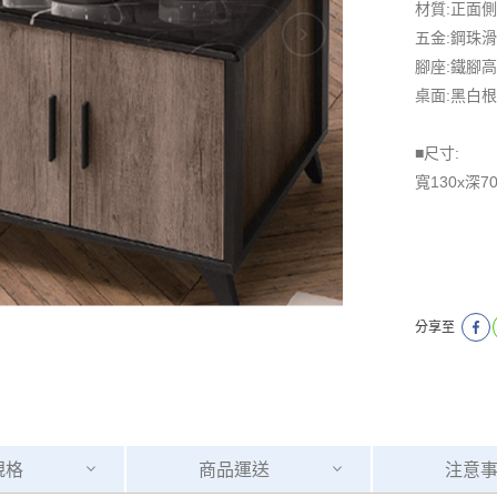
材質:正面
五金:鋼珠
腳座:鐵腳高
桌面:黑白
■尺寸:
寬130x深7
分享至
規格
商品
運送
注意