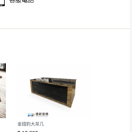
得視狀況延後或停止運送服
指定樓面。
《 如遇百貨周年慶
7
金錢豹大茶几