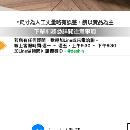
尺寸，大型物件因為人工丈量，難免會有些許誤差值(約正負0.5
需退換貨，請於收到貨7日內通知客服人員(Line@ ID：
@dersh
投、雲林、嘉義、台南、高雄、屏東、宜蘭、 花蓮、台東、金門
*尺寸為人工丈量略有誤差，請以實品為主
。鑑賞期間若發生非本司因素致使之汙損破壞，恕無法辦理退換
ershin
）
區固定每周(三)、(日)兩天收送貨，敬請見諒！
無維修服務，超過7日鑑賞期，商品使用年限，因客人使用習慣
損壞、零件短缺，則維修、搬運費用，需由消費者自行吸收(另事
修)。
賞期(注意:鑑賞期非試用期)，若非商品品質瑕疵問題於鑑賞期內
。
所及公開場合之商品則無享有商品一年保固之服務。
三日內完成付款，
交易恕不殺價，商品均已最低價格售出
，且在
佳、天候惡劣、過於偏遠之山區內等，或收貨地點搬運過於困難
成配送外，視狀況保有出貨的權利。
款或轉帳通知，商品將不予保留(訂單自動取消)。
，賣家無提供吊掛服務，若需以吊車或其他的吊掛方式吊運，費
收家具可聯絡當地請清潔隊回收,免付費清運專線：0800-085-7
的問題，並非一般快速到貨商品，無法指定特定時間送達，司機
以免浪費你的寶貴時間。