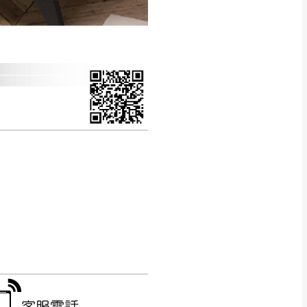
CM) 詳細尺寸以實品
in
)
，並須保持商品全新
、馬祖、澎湖地區
貨。
、居家環境不同。若屬人
先與消費者報價，消費
。
退貨之情形，我們需酌收
特定時日會給予折扣，
等因素，導致無法順利配送，
用將由買方自行支付。
17。
當天到貨前皆會再與您通知，