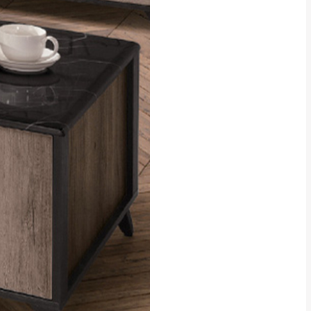
貢寮、烏來、平溪、九份、石
下福里、新店山區、三峽山區、
達，司機當天到貨前皆
林、福隆、淡水山區、北投湖山
路、深坑山區
基隆山區
加上2~7個工作天內
三灣、通霄山區、西湖、泰安
、大湖鄉、頭屋、獅潭鄉
，運費皆由本站負責，
未拆封狀態(請保持商
理，恕無法接受退貨。
 與實際商品的顏色、
加確認。(包含商品尺寸