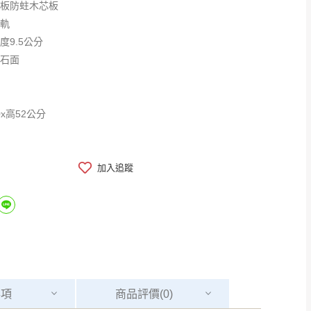
側板防蛀木芯板
滑軌
度9.5公分
根石面
0x高52公分
加入追蹤
事項
商品
評價(0)