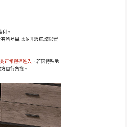
Line客服」來信確
權利。
只顯示附上圖片
只顯示附上評論
有所差異,此並非瑕疵,請以實
偏遠地區
客製，敬請見諒！
線上詢問 LINE →
@dershin
）
夠正常搬運進入
，若因特殊地
復興鄉
買方自行負擔。
聯絡
五峰鄉、橫山、北埔鄉、尖石
。
鄉山區、新埔山區、芎林山區、
關西 玉山里
太小、無法搬運上樓等因
無
吊運，費用將由買方自