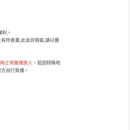
Line客服」來信確
權利。
只顯示附上圖片
只顯示附上評論
有所差異,此並非瑕疵,請以實
偏遠地區
客製，敬請見諒！
線上詢問 LINE →
@dershin
）
夠正常搬運進入
，若因特殊地
復興鄉
買方自行負擔。
聯絡
五峰鄉、橫山、北埔鄉、尖石
。
鄉山區、新埔山區、芎林山區、
關西 玉山里
太小、無法搬運上樓等因
無
吊運，費用將由買方自