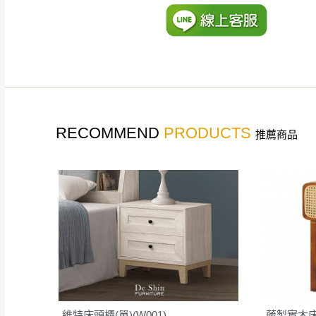
如遇自然災害、政府宣布
務。
百貨公司配送暫無法配合
期間，恕暫停百貨公司相
無回收家具服務，若需回收
RECOMMEND
PRODUCTS
推薦商品
維特床頭櫃(單)(W001)
藤製實木床頭