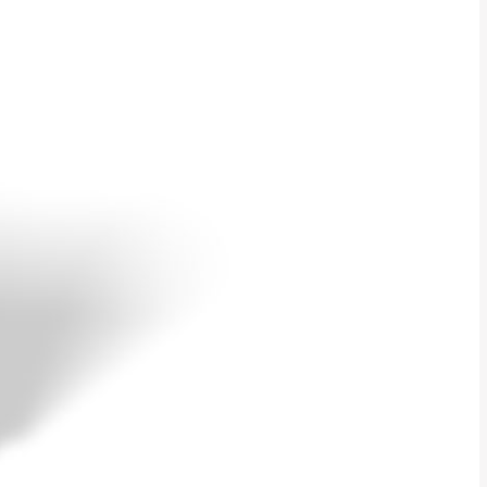
貢寮、烏來、平溪、九份、石
下福里、新店山區、三峽山區、
達，司機當天到貨前皆
林、福隆、淡水山區、北投湖山
路、深坑山區
基隆山區
加上2~7個工作天內
三灣、通霄山區、西湖、泰安
、大湖鄉、頭屋、獅潭鄉
，運費皆由本站負責，
未拆封狀態(請保持商
理，恕無法接受退貨。
 與實際商品的顏色、
加確認。(包含商品尺寸