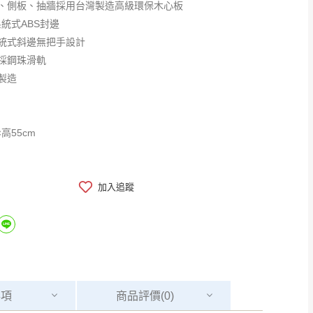
、側板、抽牆採用台灣製造高級環保木心板
系統式ABS封邊
統式斜邊無把手設計
採鋼珠滑軌
製造
長40×高55cm
加入追蹤
事項
商品
評價(0)