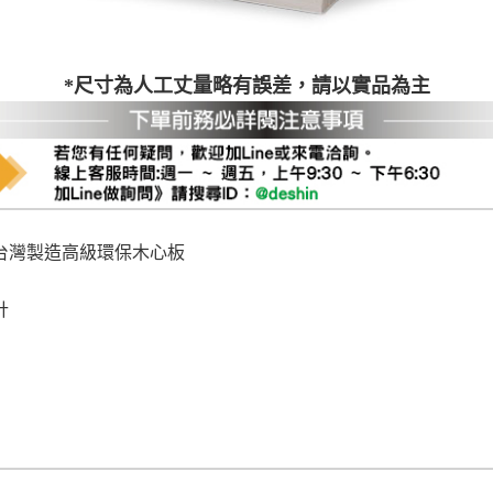
尺寸，大型物件因為人工丈量，難免會有些許誤差值(約正負0.5
需退換貨，請於收到貨7日內通知客服人員(Line@ ID：
@dersh
投、雲林、嘉義、台南、高雄、屏東、宜蘭、 花蓮、台東、金門
*尺寸為人工丈量略有誤差，請以實品為主
。鑑賞期間若發生非本司因素致使之汙損破壞，恕無法辦理退換
ershin
）
區固定每周(三)、(日)兩天收送貨，敬請見諒！
無維修服務，超過7日鑑賞期，商品使用年限，因客人使用習慣
損壞、零件短缺，則維修、搬運費用，需由消費者自行吸收(另事
修)。
賞期(注意:鑑賞期非試用期)，若非商品品質瑕疵問題於鑑賞期內
台灣製造高級環保木心板
。
所及公開場合之商品則無享有商品一年保固之服務。
計
三日內完成付款，
交易恕不殺價，商品均已最低價格售出
，且在
佳、天候惡劣、過於偏遠之山區內等，或收貨地點搬運過於困難
成配送外，視狀況保有出貨的權利。
款或轉帳通知，商品將不予保留(訂單自動取消)。
，賣家無提供吊掛服務，若需以吊車或其他的吊掛方式吊運，費
收家具可聯絡當地請清潔隊回收,免付費清運專線：0800-085-7
的問題，並非一般快速到貨商品，無法指定特定時間送達，司機
以免浪費你的寶貴時間。