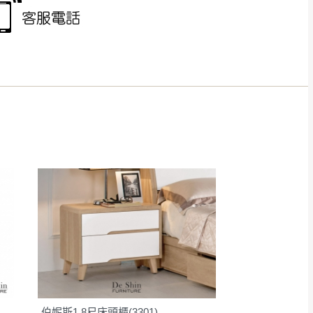
得視狀況延後或停止運送服
指定樓面。
《 如遇百貨周年慶
7
伯妮斯1.8尺床頭櫃(3301)