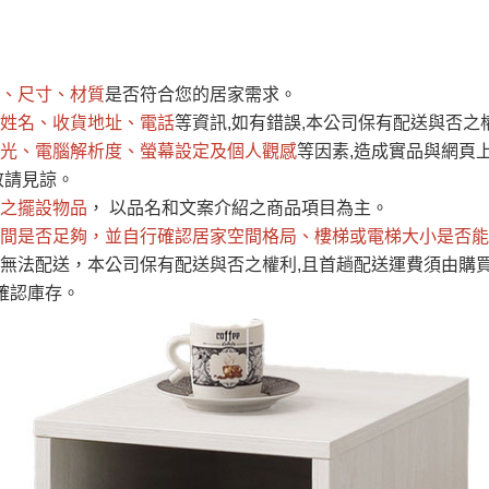
運 費 說 明
、尺寸、材質
是否符合您的居家需求。
網頁無法及時更新，如有需要購買商品，請於出發前來電或到「官方
姓名、收貨地址、電話
等資訊,如有錯誤,本公司保有配送與否之
全部
依評論高至低排列
依評論低至高排列
現貨」與 「金額」。
光、電腦解析度、螢幕設定及個人觀感
等因素,造成實品與網頁上
運送費用
異常，商家有權取消訂單。
部分網路商品恕無法更改原設計或
敬請見諒。
（請先
含例假日)，我們客服會與您電話聯絡或E-Mail通知確認訂單。
之擺設物品
， 以品名和文案介紹之商品項目為主。
間是否足夠
E →
@dershin
，並自行確認居家空間格局、
）
樓梯或電梯大小是否能
無法配送，本公司保有配送與否之權利,且首趟配送運費須由購
否現貨
，若未詢問下單後無現貨我們客服會再來電或E-Mail與您
確認庫存。
 L
ine ID →
@dershin
）
峨眉鄉、
至基隆，南至苗栗，偏遠地區恕無法提供運送 (詳見運送規章)
鄉、寶山
免 運 費
它地區暫不開放，如因特殊地型限制(山區、鄉、鎮、村)、樓梯
送，
本公司保有出貨的權利。
工作安全，賣家無提供吊掛服務，若需以吊車或其他的吊掛方式