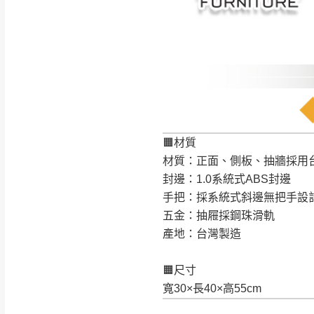
訂購前請確認商品
為主。
暫無配送地區
非因本公司問題而
：
彰化、南
（可於LINE線上詢問 →
狀態與完整包裝
@d
台北市、新北市地
本公司部份商品
加收說明
為因素導致商品
者同意將會進行維
🟧材質
到貨7日內為鑑
材質：正面、側板、抽牆採用
退貨運費。
封邊：1.0系統式ABS封邊
如欲放置營業場
手把：採系統式斜邊無把手設
其它注意事項
五金：抽屜採鋼珠滑軌
▪️
訂單成立
時請儘速於
本司貨車運送如因路況不
產地：台灣製造
請密切注意。
本公司除了盡最大努力完
▪️
三
日內若未接獲您的匯
保護物流人員的工作安全
🟧尺寸
▪️
無回收家具服務，若需回
因大型傢俱有組裝、配送
寬30×長40×高55cm
讓您不用整天在家等貨，