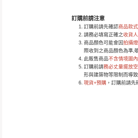
訂購前請注意
注意事項：
0
訂購前請先確認
商品款式
由於
品項繁多，
/5
請務必填寫正確之
收貨人
(0)筆
認商品是否有「
商品顏色可能會
因
拍攝燈
運送地
區
若商品價格或庫存有
際收到之商品顏色為準,
接單後二日內(不
此販售商品
不含情境圖內
訂購前請
（線上客
務必丈量擺放空
服 LIN
桃園
形與建築物等限制而導致
下單前先詢問是
現貨+預購
，訂購前請先
（洽詢方式請搜尋
運送範圍：限定北
新竹
配送範圍：
苗栗至基隆；其
台北
素，導致無法配
保護物流人員的