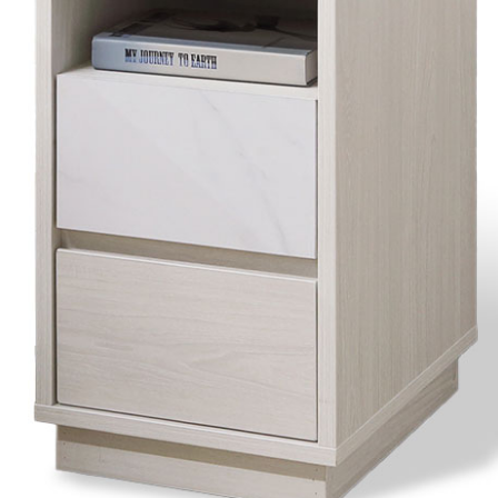
雙溪、
門、林口 
＊A108產品另收運費
裝、配送的問題，並非一般快速到貨商品，無法指定特定時間送
石碇、坪
讓你不用整天在家等貨，以節省您的寶貴時間。
送較為不易，故暫無法配送至百貨公司內部。
$ 9,000以上：免運費
$ 9,000以下：NT$500元
＊A108產品另收運費
兩聯式發票，發票將於商品完成出貨15個工作天另行寄出，另外約
$ 9,000以上：免運費
卓蘭鎮、
順延寄送。
$ 9,000以下：NT$500元
鄉
＊A108產品另收運費
請於到貨日起七日內通知本公司客服人員，我們將為您更換新品
配送天數：5~14天
之商品必須是全新狀態且完整包裝，床墊、床包、枕頭類產品需為
到貨時間：指定送貨日當天以電話聯絡確認
、廠商紙及所有附隨文件或資料之完整性)，若未依照上述方式處
幕選購商品，可能會因個人電腦螢幕的設定色差或解析度等因素，
｜周（一）配送部門固定公休無送貨｜
如因此而需退換貨，
需自付來回運費及人資成本
，請您訂購前詳
台北市、新北市地區固定每周(三)、(日)兩天收送貨