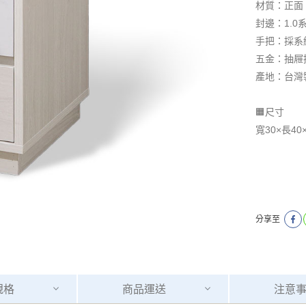
材質：正面
封邊：1.0
手把：採系
五金：抽屜
產地：台灣
🟧尺寸
​​​​​​​寬30×
分享至
規格
商品
運送
注意