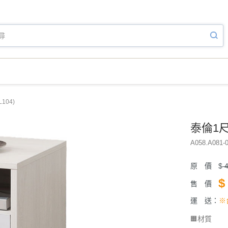
104)
泰倫1尺
A058.A081-0
原 價
$
4
$
售 價
運 送：
※
🟧材質