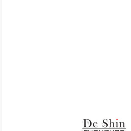
行支付。
新北
因大型傢俱有組
會再與您通知，
由於百貨公司配
基隆
發票寄送：
若您選擇三聯式或索取
送達，如遇國定假日將
苗栗
退換貨說明：
若收到不良品，
所有退回及換貨
品、附件、包裝
由於透過電腦螢
質感稍有不同，
是否合適)。