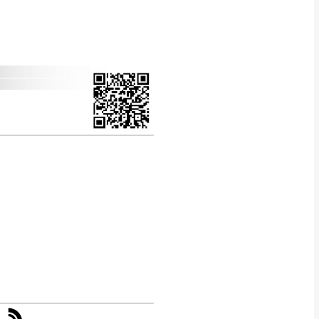
CM) 詳細尺寸以實品
in
)
，並須保持商品全新
、馬祖、澎湖地區
貨。
、居家環境不同。若屬人
先與消費者報價，消費
。
退貨之情形，我們需酌收
特定時日會給予折扣，
等因素，導致無法順利配送，
用將由買方自行支付。
17。
當天到貨前皆會再與您通知，