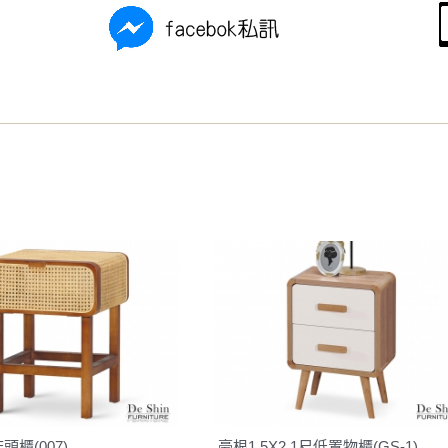
之災害警報等不可抗力情事，而危及運送人員輸送之安全，本司
開店前、閉店後時段，並送至百貨公司卸貨區為限，恕無法送至
關運送 》
家俱可聯絡當地請清潔隊回收,免付費清運專線：0800-085-71
櫃(007)
豪根1.5X2.1尺低置物櫃(GS-1)