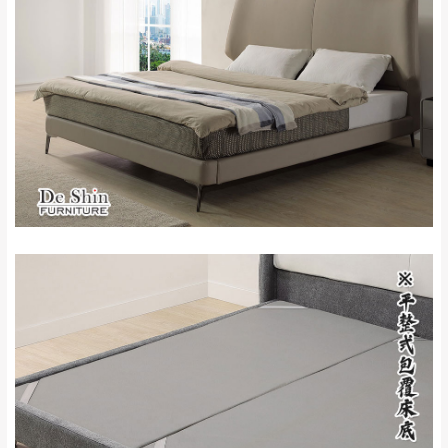
雙溪、貢寮、烏
配送範圍：
來、平溪、九份、
苗栗至基隆；其它地區暫不開放，如因特殊
石門、林口 下福
＊A108產品另收運費
地型限制(山區、鄉、鎮、村)、樓梯太小、無
里、新店山區、三
新北
法搬運上樓等因素，導致無法配送，
本公司
峽山區、石碇、坪
保有出貨的權利。
林、福隆、淡水山
保護物流人員的工作安全，賣家無提供吊掛
區、北投湖山路、
服務，若需以吊車或其他的吊掛方式吊運，
深坑山區
費用將由買方自行支付。
$ 9,000以上：免
因大型傢俱有組裝、配送的問題，並非一般
運費
快速到貨商品，無法指定特定時間送達，司
基隆
$ 9,000以下：
基隆山區
機當天到貨前皆會再與您通知，讓你不用整
NT$500元
天在家等貨，以節省您的寶貴時間。
＊A108產品另收運費
由於百貨公司配送較為不易，故暫無法配送
$ 9,000以上：免
至百貨公司內部。
卓蘭鎮、三灣、通
運費
霄山區、西湖、泰
苗栗
$ 9,000以下：
安鄉、大湖鄉、頭
發票寄送：
NT$500元
屋、獅潭鄉
若您選擇三聯式或索取兩聯式發票，發票將於商品
＊A108產品另收運費