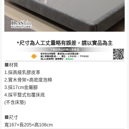
完成出貨15個工作天另行寄出，另外約加上2~7個
工作天內送達，如遇國定假日將順延寄送。
配送天數：5~14天
到貨時間：指定送貨日當天以電話聯絡確認
退換貨說明：
若收到不良品，請於到貨日起七日內通知本
｜周（一）配送部門固定公休無送貨｜
*尺寸為人工丈量略有誤差，請以實品為主
公司客服人員，我們將為您更換新品，運費
皆由本站負責，所有退回及換貨之商品必須
台北市、新北市地區固定每周(三)、(日)兩天收送貨
是全新狀態且完整包裝，床墊、床包、枕頭
🟧材質
類產品需為未拆封狀態(請保持商品、附件、
1.採高級乳膠皮革
包裝、廠商紙及所有附隨文件或資料之完整
暫無配送地區
：
彰化、南投、雲林、嘉義、台南、高
2.實木骨架+高密度泡棉
性)，若未依照上述方式處理，恕無法接受退
雄、屏東、宜蘭、 花蓮、台東、金門、馬祖、澎湖地區
3.採17cm金屬腳
貨。
（可於LINE線上詢問 →
@dershin
）
4.採平整式包覆床底
由於透過電腦螢幕選購商品，可能會因個人
(不含床墊)
電腦螢幕的設定色差或解析度等因素， 與實
際商品的顏色、質感稍有不同，如因此而需
加收說明
🟧尺寸
退換貨，
需自付來回運費及人資成本
，請您
寬167×長205×高106cm
訂購前詳加確認。(包含商品尺寸是否合適)。