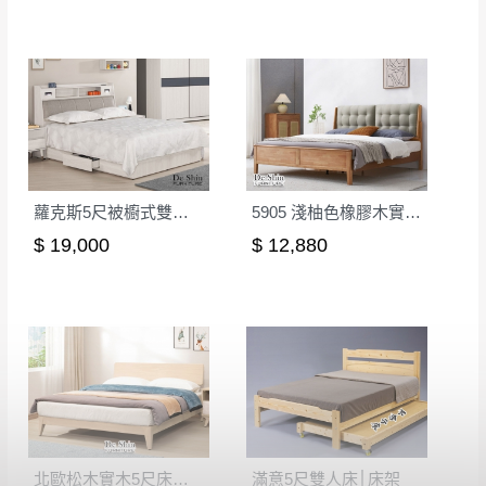
蘿克斯5尺被櫥式雙人床│床架
5905 淺柚色橡膠木實木5尺雙人床│床架
$ 19,000
$ 12,880
北歐松木實木5尺床台│床架
滿意5尺雙人床│床架