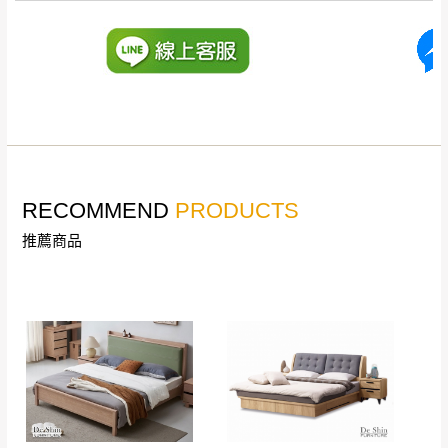
訂購前請確認商品尺寸，大型物件因為人工
丈量，難免會有些許誤差值(約正負0.5CM)
。
詳細尺寸以實品為主。
。
非因本公司問題而需退換貨，請於收到貨7日
其它注意事項
內通知客服人員(Line@ ID：
@dershin
)
，並
本司貨車運送如因路況不佳、天候惡劣、過於偏遠之
須保持商品全新狀態與完整包裝。鑑賞期間
山區內等，或收貨地點搬運過於困難等因素，導致無
若發生非本司因素致使之汙損破壞，恕無法
RECOMMEND
PRODUCTS
法順利配送，本公司除了盡最大努力完成配送外，視
辦理退換貨。
狀況保有出貨的權利。
推薦商品
台北市、新北市地區固定每周(三)、(日)兩天
保護物流人員的工作安全，賣家無提供吊掛服務，若
收送貨，敬請見諒！
需以吊車或其他的吊掛方式吊運，費用將由買方自行
本公司部份商品無維修服務，超過7日鑑賞
支付。
期，商品使用年限，因客人使用習慣、居家
因大型傢俱有組裝、配送的問題，並非一般快速到貨
環境不同。若屬人為因素導致商品損壞、零
商品，無法指定特定時間送達，司機當天到貨前皆會
件短缺，則維修、搬運費用，需由消費者自
再與您通知，讓您不用整天在家等貨，以免浪費你的
行吸收(另事先與消費者報價，消費者同意將
寶貴時間。
會進行維修)。
如遇自然災害、政府宣布之災害警報等不可抗力情