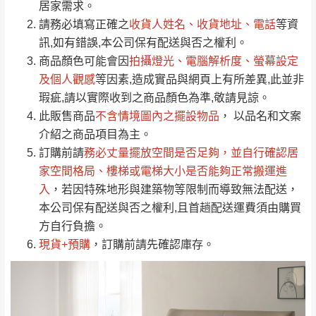
居家需求。
要購買商品，請於出發前來電或到「官方
請務必填寫正確之
收貨人姓名、收貨地址、電話
等資
全部
依評論高至低排列
偏遠地區
Line客服」來信確認商品是否有「現貨」與
運送地
區
運送費用
訊,如有錯誤,本公司保有配送與否之權利。
「金額」。
（請先線上詢問 LINE
依評論低至高排列
只顯示附上圖片
商品顏色可能會
因
拍攝燈光、電腦解析度、螢幕設定
→
@dershin
）
若商品價格或庫存有異常，商家有權取消訂
及個人觀感
等因素,造成實品與網頁上有所差異,此並非
只顯示附上評論
瑕疵,請以實際收到之商品顏色為準,敬請見諒。
單。
部分網路商品恕無法更改原設計或客製，敬請
桃園
復興鄉
此販售商品
不含情境圖內之擺設物品
， 以品名和文案
見諒！
介紹之商品項目為主。
接單後二日內(不含例假日)，我們客服會與您
峨眉鄉、五峰鄉、
訂購前請
務必丈量擺放空間是否足夠
，並自行確認居
電話聯絡或E-Mail通知確認訂單。
橫山、北埔鄉、尖
家空間格局、
樓梯或電梯大小是否能夠正常搬運進
（線上客
服 LINE →
@dershin
）
石鄉、寶山鄉山
入
，若因特殊地形與建築物等限制而導致無法配送，
新竹
下單前先詢問是否現貨
，若未詢問下單後無
區、新埔山區、芎
本公司保有配送與否之權利,且首趟配送運費須由購買
現貨我們客服會再來電或E-Mail與您聯絡
林山區、關西 玉山
方自行負擔。
免 運
（洽詢方式請搜尋 L
ine ID →
@dershin
）
里
現貨+預購
，訂購前請先確認庫存。
費
運送範圍：限定北至基隆，南至苗栗，偏遠
地區恕無法提供運送 (詳見運送規章)。
台北
無