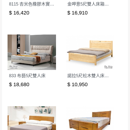
到貨7日內為鑑賞期(注意:鑑賞期非試用期)，
8115 杏米色橡膠木實木5尺雙人床│床架
金呷意5尺雙人床箱式床台│床架
事，而危及運送人員輸送之安全，本司得視狀況延後
若非商品品質瑕疵問題於鑑賞期內退貨之情
$ 16,420
$ 16,910
或停止運送服務。
形，我們需酌收退貨運費。
百貨公司配送暫無法配合開店前、閉店後時段，並送
如欲放置營業場所及公開場合之商品則無享
至百貨公司卸貨區為限，恕無法送至指定樓面。
《 如
有商品一年保固之服務。
遇百貨周年慶期間，恕暫停百貨公司相關運送 》
無回收家具服務，若需回收家俱可聯絡當地請清潔隊
▪️
訂單成立
時請儘速於三日內完成付款，
交易恕不
回收,免付費清運專線：0800-085-717
殺價，商品均已最低價格售出
，且在特定時日會給
予折扣，請密切注意。
▪️
三
日內若未接獲您的匯款或轉帳通知，商品將不
833 布藝5尺雙人床
諾拉5尺松木雙人床台│床架
予保留(訂單自動取消)。
$ 18,680
$ 10,950
▪️
無回收家具服務，若需回收家具可聯絡當地請清
潔隊回收,免付費清運專線：0800-085-717。