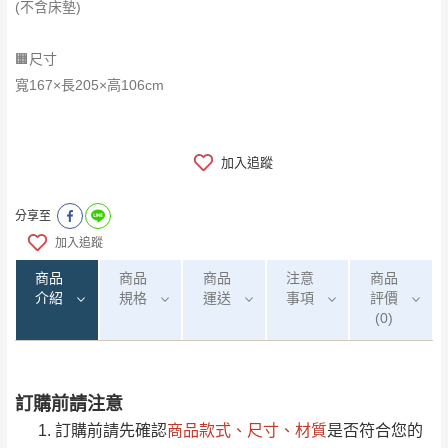
(不含床墊)
🟧尺寸
​​​​​​​寬167×長205×高106cm
加入追蹤
分享至
加入追蹤
商品
商品
商品
注意
商品
介紹
規格
運送
事項
評價
(0)
訂購前請注意
0
注意事項：
/5
運 費 說 明
(0)筆
訂購前請先確認
商品款式、尺寸、材質
是否符合您的
由於
品項繁多，網頁無法及時更新，如有需