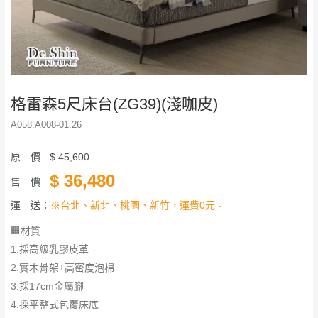
格雷森5尺床台(ZG39)(淺咖皮)
A058.A008-01.26
原 價
$
45,600
$
36,480
售 價
運 送：
※台北、新北、桃園、新竹，運費0元。
🟧材質
1.採高級乳膠皮革
2.實木骨架+高密度泡棉
3.採17cm金屬腳
​​​​​​​4.採平整式包覆床底