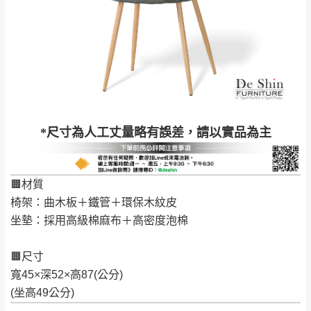
里、新店山區、三
新北
法搬運上樓等因素，導致無法配送，
本公司
峽山區、石碇、坪
保有出貨的權利。
林、福隆、淡水山
保護物流人員的工作安全，賣家無提供吊掛
區、北投湖山路、
服務，若需以吊車或其他的吊掛方式吊運，
深坑山區
費用將由買方自行支付。
$ 9,000以上：免
因大型傢俱有組裝、配送的問題，並非一般
運費
快速到貨商品，無法指定特定時間送達，司
基隆
$ 9,000以下：
基隆山區
*尺寸為人工丈量略有誤差，請以實品為主
機當天到貨前皆會再與您通知，讓你不用整
NT$500元
天在家等貨，以節省您的寶貴時間。
＊A108產品另收運費
由於百貨公司配送較為不易，故暫無法配送
🟧材質
$ 9,000以上：免
至百貨公司內部。
卓蘭鎮、三灣、通
椅架：曲木板＋鐵管＋環保木紋皮
運費
霄山區、西湖、泰
苗栗
坐墊：採用高級棉麻布＋高密度泡棉
$ 9,000以下：
安鄉、大湖鄉、頭
發票寄送：
NT$500元
屋、獅潭鄉
若您選擇三聯式或索取兩聯式發票，發票將於商品
🟧尺寸
＊A108產品另收運費
完成出貨15個工作天另行寄出，另外約加上2~7個
寬45×深52×高87(公分)
工作天內送達，如遇國定假日將順延寄送。
(坐高49公分)
配送天數：5~14天