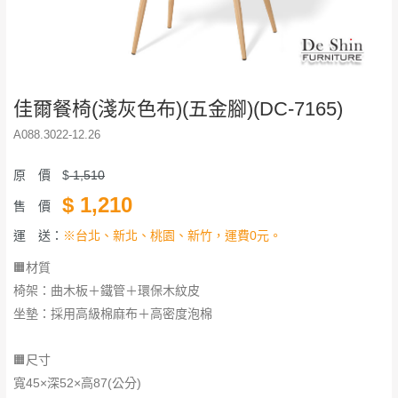
佳爾餐椅(淺灰色布)(五金腳)(DC-7165)
A088.3022-12.26
原 價
$
1,510
$
1,210
售 價
運 送：
※台北、新北、桃園、新竹，運費0元。
🟧材質
椅架：曲木板＋鐵管＋環保木紋皮
坐墊：採用高級棉麻布＋高密度泡棉
🟧尺寸
寬45×深52×高87(公分)