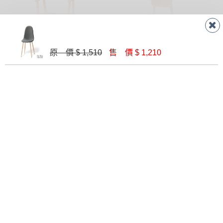
原 價 $ 1,510
售 價 $ 1,210
耶魯餐椅(板)(實木)(MI-992)
鹿特丹洗白色餐椅(MI-1093)
$ 3,540
$ 2,740
迪爾餐椅(粉布)(五金腳)
A-351暖灰色餐椅
$ 2,900
$ 2,000