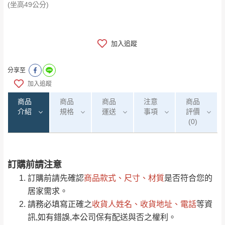
(坐高49公分)
加入追蹤
分享至
加入追蹤
商品
商品
商品
注意
商品
介紹
規格
運送
事項
評價
(0)
訂購前請注意
0
注意事項：
/5
運 費 說 明
(0)筆
訂購前請先確認
商品款式、尺寸、材質
是否符合您的
由於
品項繁多，網頁無法及時更新，如有需
居家需求。
要購買商品，請於出發前來電或到「官方
請務必填寫正確之
收貨人姓名、收貨地址、電話
等資
全部
依評論高至低排列
偏遠地區
Line客服」來信確認商品是否有「現貨」與
運送地
區
運送費用
訊,如有錯誤,本公司保有配送與否之權利。
「金額」。