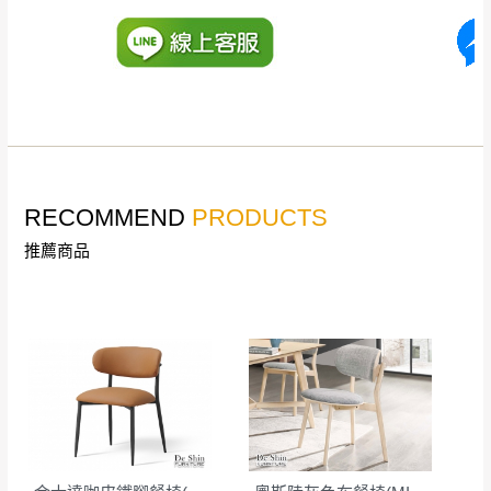
到貨時間：指定送貨日當天以電話聯絡確認
退換貨說明：
若收到不良品，請於到貨日起七日內通知本
｜周（一）配送部門固定公休無送貨｜
公司客服人員，我們將為您更換新品，運費
皆由本站負責，所有退回及換貨之商品必須
台北市、新北市地區固定每周(三)、(日)兩天收送貨
是全新狀態且完整包裝，床墊、床包、枕頭
類產品需為未拆封狀態(請保持商品、附件、
包裝、廠商紙及所有附隨文件或資料之完整
暫無配送地區
：
彰化、南投、雲林、嘉義、台南、高
RECOMMEND
PRODUCTS
性)，若未依照上述方式處理，恕無法接受退
雄、屏東、宜蘭、 花蓮、台東、金門、馬祖、澎湖地區
推薦商品
貨。
（可於LINE線上詢問 →
@dershin
）
由於透過電腦螢幕選購商品，可能會因個人
電腦螢幕的設定色差或解析度等因素， 與實
際商品的顏色、質感稍有不同，如因此而需
加收說明
退換貨，
需自付來回運費及人資成本
，請您
訂購前詳加確認。(包含商品尺寸是否合適)。
訂購前請確認商品尺寸，大型物件因為人工
丈量，難免會有些許誤差值(約正負0.5CM)
。
詳細尺寸以實品為主。