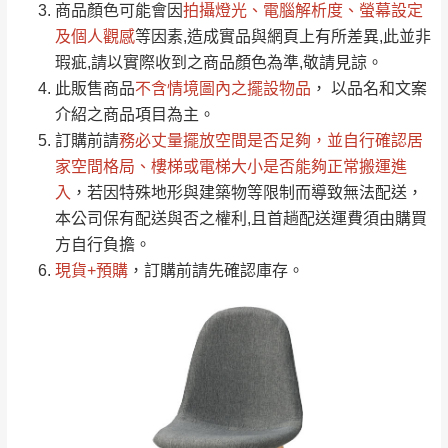
（請先線上詢問 LINE
依評論低至高排列
只顯示附上圖片
商品顏色可能會
因
拍攝燈光、電腦解析度、螢幕設定
→
@dershin
）
若商品價格或庫存有異常，商家有權取消訂
及個人觀感
等因素,造成實品與網頁上有所差異,此並非
只顯示附上評論
瑕疵,請以實際收到之商品顏色為準,敬請見諒。
單。
部分網路商品恕無法更改原設計或客製，敬請
桃園
復興鄉
此販售商品
不含情境圖內之擺設物品
， 以品名和文案
見諒！
介紹之商品項目為主。
接單後二日內(不含例假日)，我們客服會與您
峨眉鄉、五峰鄉、
訂購前請
務必丈量擺放空間是否足夠
，並自行確認居
電話聯絡或E-Mail通知確認訂單。
橫山、北埔鄉、尖
家空間格局、
樓梯或電梯大小是否能夠正常搬運進
（線上客
服 LINE →
@dershin
）
石鄉、寶山鄉山
入
，若因特殊地形與建築物等限制而導致無法配送，
新竹
下單前先詢問是否現貨
，若未詢問下單後無
區、新埔山區、芎
本公司保有配送與否之權利,且首趟配送運費須由購買
現貨我們客服會再來電或E-Mail與您聯絡
林山區、關西 玉山
方自行負擔。
免 運
（洽詢方式請搜尋 L
ine ID →
@dershin
）
里
現貨+預購
，訂購前請先確認庫存。
費
運送範圍：限定北至基隆，南至苗栗，偏遠
地區恕無法提供運送 (詳見運送規章)。
台北
無
雙溪、貢寮、烏
配送範圍：
來、平溪、九份、
苗栗至基隆；其它地區暫不開放，如因特殊
石門、林口 下福
＊A108產品另收運費
地型限制(山區、鄉、鎮、村)、樓梯太小、無