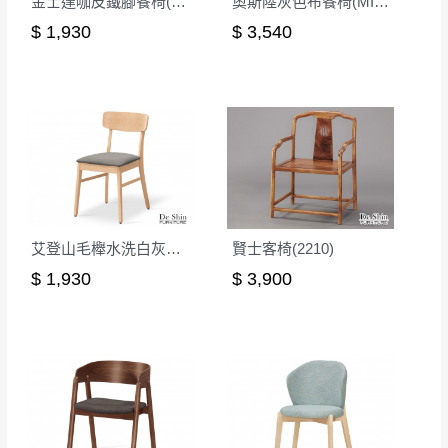
金士達咖皮鐵腳餐椅(2372)
奧斯陸灰色布餐椅(MI-966)
。
非因本公司問題而需退換貨，請於收到貨7日
$ 1,930
$ 3,540
其它注意事項
內通知客服人員(Line@ ID：
@dershin
)
，並
本司貨車運送如因路況不佳、天候惡劣、過於偏遠之
須保持商品全新狀態與完整包裝。鑑賞期間
山區內等，或收貨地點搬運過於困難等因素，導致無
若發生非本司因素致使之汙損破壞，恕無法
法順利配送，本公司除了盡最大努力完成配送外，視
辦理退換貨。
狀況保有出貨的權利。
台北市、新北市地區固定每周(三)、(日)兩天
保護物流人員的工作安全，賣家無提供吊掛服務，若
收送貨，敬請見諒！
需以吊車或其他的吊掛方式吊運，費用將由買方自行
本公司部份商品無維修服務，超過7日鑑賞
支付。
期，商品使用年限，因客人使用習慣、居家
艾登山毛櫸水洗白灰布餐椅(2286)
賢士客椅(2210)
因大型傢俱有組裝、配送的問題，並非一般快速到貨
環境不同。若屬人為因素導致商品損壞、零
$ 1,930
$ 3,900
商品，無法指定特定時間送達，司機當天到貨前皆會
件短缺，則維修、搬運費用，需由消費者自
再與您通知，讓您不用整天在家等貨，以免浪費你的
行吸收(另事先與消費者報價，消費者同意將
寶貴時間。
會進行維修)。
如遇自然災害、政府宣布之災害警報等不可抗力情
到貨7日內為鑑賞期(注意:鑑賞期非試用期)，
事，而危及運送人員輸送之安全，本司得視狀況延後
若非商品品質瑕疵問題於鑑賞期內退貨之情
或停止運送服務。
形，我們需酌收退貨運費。
百貨公司配送暫無法配合開店前、閉店後時段，並送