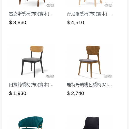
如欲放置營業場所及公開場合之商品則無享
至百貨公司卸貨區為限，恕無法送至指定樓面。
《 如
有商品一年保固之服務。
雷克斯餐椅(布)(實木)(MI-744-1)
丹尼爾餐椅(布)(實木)(洗白色)(MI-728)
遇百貨周年慶期間，恕暫停百貨公司相關運送 》
$ 3,860
$ 4,510
無回收家具服務，若需回收家俱可聯絡當地請清潔隊
▪️
訂單成立
時請儘速於三日內完成付款，
交易恕不
回收,免付費清運專線：0800-085-717
殺價，商品均已最低價格售出
，且在特定時日會給
予折扣，請密切注意。
▪️
三
日內若未接獲您的匯款或轉帳通知，商品將不
予保留(訂單自動取消)。
▪️
無回收家具服務，若需回收家具可聯絡當地請清
潔隊回收,免付費清運專線：0800-085-717。
阿拉絲餐椅(布)(實木)(MI-784)
鹿特丹胡桃色餐椅(MI-1093)
$ 1,930
$ 2,740