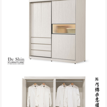
雙溪、貢寮、烏
配送範圍：
來、平溪、九份、
苗栗至基隆；其它地區暫不開放，如因特殊
石門、林口 下福
＊A108產品另收運費
地型限制(山區、鄉、鎮、村)、樓梯太小、無
里、新店山區、三
新北
法搬運上樓等因素，導致無法配送，
本公司
峽山區、石碇、坪
保有出貨的權利。
林、福隆、淡水山
保護物流人員的工作安全，賣家無提供吊掛
區、北投湖山路、
服務，若需以吊車或其他的吊掛方式吊運，
深坑山區
費用將由買方自行支付。
$ 9,000以上：免
因大型傢俱有組裝、配送的問題，並非一般
運費
快速到貨商品，無法指定特定時間送達，司
基隆
$ 9,000以下：
基隆山區
機當天到貨前皆會再與您通知，讓你不用整
NT$500元
天在家等貨，以節省您的寶貴時間。
＊A108產品另收運費
由於百貨公司配送較為不易，故暫無法配送
$ 9,000以上：免
至百貨公司內部。
卓蘭鎮、三灣、通
運費
霄山區、西湖、泰
苗栗
$ 9,000以下：