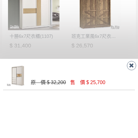
行吸收(另事先與消費者報價，消費者同意將
寶貴時間。
會進行維修)。
如遇自然災害、政府宣布之災害警報等不可抗力情
到貨7日內為鑑賞期(注意:鑑賞期非試用期)，
事，而危及運送人員輸送之安全，本司得視狀況延後
若非商品品質瑕疵問題於鑑賞期內退貨之情
或停止運送服務。
形，我們需酌收退貨運費。
十勝6x7尺衣櫃(1107)
班克工業風6x7尺衣櫥(507)
百貨公司配送暫無法配合開店前、閉店後時段，並送
如欲放置營業場所及公開場合之商品則無享
$ 31,400
$ 26,570
至百貨公司卸貨區為限，恕無法送至指定樓面。
《 如
有商品一年保固之服務。
遇百貨周年慶期間，恕暫停百貨公司相關運送 》
無回收家具服務，若需回收家俱可聯絡當地請清潔隊
▪️
訂單成立
時請儘速於三日內完成付款，
交易恕不
回收,免付費清運專線：0800-085-717
殺價，商品均已最低價格售出
，且在特定時日會給
予折扣，請密切注意。
原 價 $ 32,200
售 價 $ 25,700
▪️
三
日內若未接獲您的匯款或轉帳通知，商品將不
予保留(訂單自動取消)。
▪️
無回收家具服務，若需回收家具可聯絡當地請清
無印生活6x7尺衣櫃(1007)
馬德里# 雙色6*7推門衣櫃(7抽)
潔隊回收,免付費清運專線：0800-085-717。
$ 32,680
$ 21,300