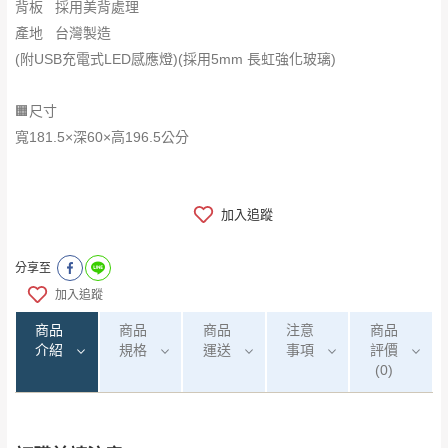
背板 採用美背處理
產地 台灣製造
(附USB充電式LED感應燈)(採用5mm 長虹強化玻璃)
🟧尺寸
寬181.5×深60×高196.5公分
加入追蹤
分享至
加入追蹤
商品
商品
商品
注意
商品
介紹
規格
運送
事項
評價
(0)