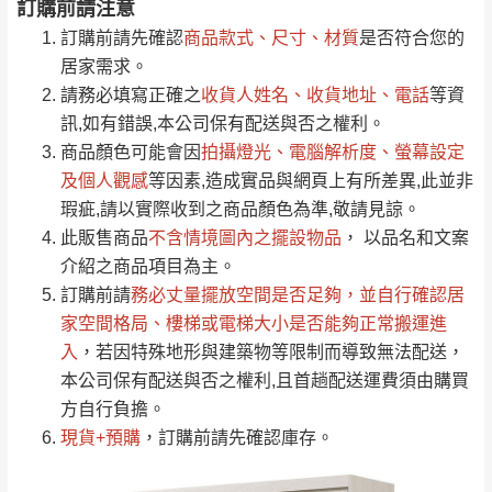
訂購前請注意
0
注意事項：
/5
運 費 說 明
(0)筆
訂購前請先確認
商品款式、尺寸、材質
是否符合您的
由於
品項繁多，網頁無法及時更新，如有需
居家需求。
要購買商品，請於出發前來電或到「官方
請務必填寫正確之
收貨人姓名、收貨地址、電話
等資
全部
依評論高至低排列
偏遠地區
Line客服」來信確認商品是否有「現貨」與
運送地
區
運送費用
訊,如有錯誤,本公司保有配送與否之權利。
「金額」。
（請先線上詢問 LINE
依評論低至高排列
只顯示附上圖片
商品顏色可能會
因
拍攝燈光、電腦解析度、螢幕設定
→
@dershin
）
若商品價格或庫存有異常，商家有權取消訂
及個人觀感
等因素,造成實品與網頁上有所差異,此並非
只顯示附上評論
瑕疵,請以實際收到之商品顏色為準,敬請見諒。
單。
部分網路商品恕無法更改原設計或客製，敬請
桃園
復興鄉
此販售商品
不含情境圖內之擺設物品
， 以品名和文案
見諒！
介紹之商品項目為主。
接單後二日內(不含例假日)，我們客服會與您
峨眉鄉、五峰鄉、
訂購前請
務必丈量擺放空間是否足夠
，並自行確認居
電話聯絡或E-Mail通知確認訂單。
橫山、北埔鄉、尖
家空間格局、
樓梯或電梯大小是否能夠正常搬運進
（線上客
服 LINE →
@dershin
）
石鄉、寶山鄉山
入
，若因特殊地形與建築物等限制而導致無法配送，
新竹
下單前先詢問是否現貨
，若未詢問下單後無
區、新埔山區、芎
本公司保有配送與否之權利,且首趟配送運費須由購買
現貨我們客服會再來電或E-Mail與您聯絡
林山區、關西 玉山
方自行負擔。
免 運
（洽詢方式請搜尋 L
ine ID →
@dershin
）
里
現貨+預購
，訂購前請先確認庫存。
費
運送範圍：限定北至基隆，南至苗栗，偏遠
地區恕無法提供運送 (詳見運送規章)。
台北
無