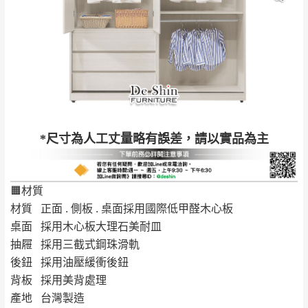
安鄉、大湖鄉、頭
發票寄送：
NT$500元
屋、獅潭鄉
若您選擇三聯式或索取兩聯式發票，發票將於商品
＊A108產品另收運費
完成出貨15個工作天另行寄出，另外約加上2~7個
工作天內送達，如遇國定假日將順延寄送。
配送天數：5~14天
到貨時間：指定送貨日當天以電話聯絡確認
退換貨說明：
若收到不良品，請於到貨日起七日內通知本
｜周（一）配送部門固定公休無送貨｜
*尺寸為人工丈量略有誤差，請以實品為主
公司客服人員，我們將為您更換新品，運費
皆由本站負責，所有退回及換貨之商品必須
台北市、新北市地區固定每周(三)、(日)兩天收送貨
是全新狀態且完整包裝，床墊、床包、枕頭
🟧材質
類產品需為未拆封狀態(請保持商品、附件、
材質 正面 . 側板 . 桌面採用國際低甲醛木心板
包裝、廠商紙及所有附隨文件或資料之完整
暫無配送地區
：
彰化、南投、雲林、嘉義、台南、高
桌面 採用木心板大理石美耐皿
性)，若未依照上述方式處理，恕無法接受退
雄、屏東、宜蘭、 花蓮、台東、金門、馬祖、澎湖地區
抽屜 採用三截式鋼珠滑軌
貨。
（可於LINE線上詢問 →
@dershin
）
後鈕 採用油壓緩衝後鈕
由於透過電腦螢幕選購商品，可能會因個人
背板 採用美背處理
電腦螢幕的設定色差或解析度等因素， 與實
產地 台灣製造
際商品的顏色、質感稍有不同，如因此而需
加收說明