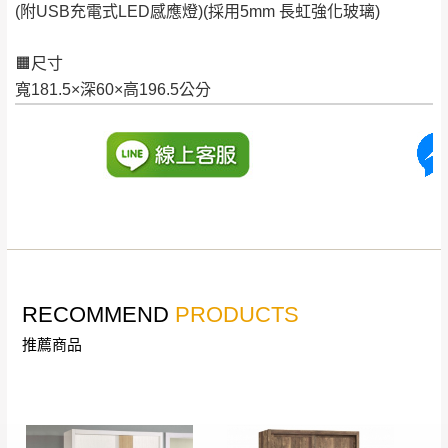
(附USB充電式LED感應燈)(採用5mm 長虹強化玻璃)
退換貨，
需自付來回運費及人資成本
，請您
訂購前詳加確認。(包含商品尺寸是否合適)。
🟧尺寸
訂購前請確認商品尺寸，大型物件因為人工
寬181.5×深60×高196.5公分
丈量，難免會有些許誤差值(約正負0.5CM)
。
詳細尺寸以實品為主。
。
非因本公司問題而需退換貨，請於收到貨7日
其它注意事項
內通知客服人員(Line@ ID：
@dershin
)
，並
本司貨車運送如因路況不佳、天候惡劣、過於偏遠之
須保持商品全新狀態與完整包裝。鑑賞期間
山區內等，或收貨地點搬運過於困難等因素，導致無
若發生非本司因素致使之汙損破壞，恕無法
法順利配送，本公司除了盡最大努力完成配送外，視
辦理退換貨。
狀況保有出貨的權利。
台北市、新北市地區固定每周(三)、(日)兩天
RECOMMEND
PRODUCTS
保護物流人員的工作安全，賣家無提供吊掛服務，若
收送貨，敬請見諒！
需以吊車或其他的吊掛方式吊運，費用將由買方自行
推薦商品
本公司部份商品無維修服務，超過7日鑑賞
支付。
期，商品使用年限，因客人使用習慣、居家
因大型傢俱有組裝、配送的問題，並非一般快速到貨
環境不同。若屬人為因素導致商品損壞、零
商品，無法指定特定時間送達，司機當天到貨前皆會
件短缺，則維修、搬運費用，需由消費者自
再與您通知，讓您不用整天在家等貨，以免浪費你的