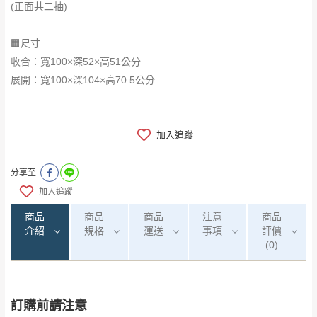
(正面共二抽)
🟧尺寸
收合：寬100×深52×高51公分
展開：寬100×深104×高70.5公分
加入追蹤
分享至
加入追蹤
商品
商品
商品
注意
商品
介紹
規格
運送
事項
評價
(0)
訂購前請注意
0
注意事項：