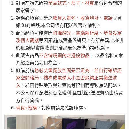
/5
運 費 說 明
(0)筆
訂購前請先確認
商品款式、尺寸、材質
是否符合您的
由於
品項繁多，網頁無法及時更新，如有需
居家需求。
要購買商品，請於出發前來電或到「官方
請務必填寫正確之
收貨人姓名、收貨地址、電話
等資
全部
依評論高至低排列
偏遠地區
Line客服」來信確認商品是否有「現貨」與
運送地
區
運送費用
訊,如有錯誤,本公司保有配送與否之權利。
「金額」。
（請先線上詢問 LINE
依評論低至高排列
只顯示附上圖片
商品顏色可能會
因
拍攝燈光、電腦解析度、螢幕設定
→
@dershin
）
若商品價格或庫存有異常，商家有權取消訂
及個人觀感
等因素,造成實品與網頁上有所差異,此並非
只顯示附上評論
瑕疵,請以實際收到之商品顏色為準,敬請見諒。
單。
部分網路商品恕無法更改原設計或客製，敬請
桃園
復興鄉
此販售商品
不含情境圖內之擺設物品
， 以品名和文案
見諒！
介紹之商品項目為主。
接單後二日內(不含例假日)，我們客服會與您
峨眉鄉、五峰鄉、
訂購前請
務必丈量擺放空間是否足夠
，並自行確認居
電話聯絡或E-Mail通知確認訂單。
橫山、北埔鄉、尖
家空間格局、
樓梯或電梯大小是否能夠正常搬運進
（線上客
服 LINE →
@dershin
）
石鄉、寶山鄉山
入
，若因特殊地形與建築物等限制而導致無法配送，
新竹
下單前先詢問是否現貨
，若未詢問下單後無
區、新埔山區、芎
本公司保有配送與否之權利,且首趟配送運費須由購買
現貨我們客服會再來電或E-Mail與您聯絡
林山區、關西 玉山
方自行負擔。
免 運
（洽詢方式請搜尋 L
ine ID →
@dershin
）
里
現貨+預購
，訂購前請先確認庫存。
費
運送範圍：限定北至基隆，南至苗栗，偏遠
地區恕無法提供運送 (詳見運送規章)。
台北
無