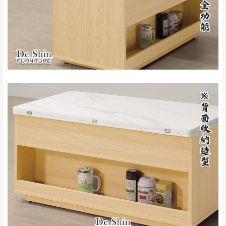
NT$500元
屋、獅潭鄉
若您選擇三聯式或索取兩聯式發票，發票將於商品
＊A108產品另收運費
完成出貨15個工作天另行寄出，另外約加上2~7個
工作天內送達，如遇國定假日將順延寄送。
配送天數：5~14天
到貨時間：指定送貨日當天以電話聯絡確認
退換貨說明：
若收到不良品，請於到貨日起七日內通知本
｜周（一）配送部門固定公休無送貨｜
公司客服人員，我們將為您更換新品，運費
皆由本站負責，所有退回及換貨之商品必須
台北市、新北市地區固定每周(三)、(日)兩天收送貨
是全新狀態且完整包裝，床墊、床包、枕頭
類產品需為未拆封狀態(請保持商品、附件、
包裝、廠商紙及所有附隨文件或資料之完整
暫無配送地區
：
彰化、南投、雲林、嘉義、台南、高
性)，若未依照上述方式處理，恕無法接受退
雄、屏東、宜蘭、 花蓮、台東、金門、馬祖、澎湖地區
貨。
（可於LINE線上詢問 →
@dershin
）
由於透過電腦螢幕選購商品，可能會因個人
電腦螢幕的設定色差或解析度等因素， 與實
際商品的顏色、質感稍有不同，如因此而需
加收說明
退換貨，
需自付來回運費及人資成本
，請您