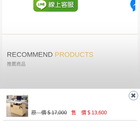
會進行維修)。
如遇自然災害、政府宣布之災害警報等不可抗力情
到貨7日內為鑑賞期(注意:鑑賞期非試用期)，
事，而危及運送人員輸送之安全，本司得視狀況延後
若非商品品質瑕疵問題於鑑賞期內退貨之情
或停止運送服務。
形，我們需酌收退貨運費。
百貨公司配送暫無法配合開店前、閉店後時段，並送
如欲放置營業場所及公開場合之商品則無享
至百貨公司卸貨區為限，恕無法送至指定樓面。
《 如
有商品一年保固之服務。
遇百貨周年慶期間，恕暫停百貨公司相關運送 》
RECOMMEND
PRODUCTS
無回收家具服務，若需回收家俱可聯絡當地請清潔隊
▪️
訂單成立
時請儘速於三日內完成付款，
交易恕不
推薦商品
回收,免付費清運專線：0800-085-717
殺價，商品均已最低價格售出
，且在特定時日會給
予折扣，請密切注意。
▪️
三
日內若未接獲您的匯款或轉帳通知，商品將不
予保留(訂單自動取消)。
▪️
無回收家具服務，若需回收家具可聯絡當地請清
潔隊回收,免付費清運專線：0800-085-717。
原 價 $ 17,000
售 價 $ 13,600
比尤萊升降大茶几(含椅)
TR5712BB#800圓黑面黑賓士腳大茶几