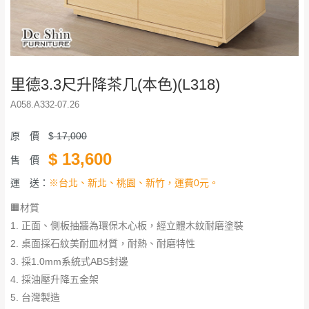
里德3.3尺升降茶几(本色)(L318)
A058.A332-07.26
原 價
$
17,000
$
13,600
售 價
運 送：
※台北、新北、桃園、新竹，運費0元。
🟧材質
1. 正面、側板抽牆為環保木心板，經立體木紋耐磨塗裝
2. 桌面採石紋美耐皿材質，耐熱、耐磨特性
3. 採1.0mm系統式ABS封邊
4. 採油壓升降五金架
5. 台灣製造