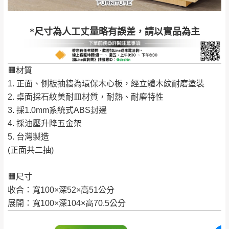
訂購前詳加確認。(包含商品尺寸是否合適)。
訂購前請確認商品尺寸，大型物件因為人工
*尺寸為人工丈量略有誤差，請以實品為主
丈量，難免會有些許誤差值(約正負0.5CM)
。
詳細尺寸以實品為主。
。
非因本公司問題而需退換貨，請於收到貨7日
🟧材質
其它注意事項
內通知客服人員(Line@ ID：
@dershin
)
，並
1. 正面、側板抽牆為環保木心板，經立體木紋耐磨塗裝
本司貨車運送如因路況不佳、天候惡劣、過於偏遠之
須保持商品全新狀態與完整包裝。鑑賞期間
2. 桌面採石紋美耐皿材質，耐熱、耐磨特性
山區內等，或收貨地點搬運過於困難等因素，導致無
若發生非本司因素致使之汙損破壞，恕無法
3. 採1.0mm系統式ABS封邊
法順利配送，本公司除了盡最大努力完成配送外，視
4. 採油壓升降五金架
辦理退換貨。
狀況保有出貨的權利。
5. 台灣製造
台北市、新北市地區固定每周(三)、(日)兩天
保護物流人員的工作安全，賣家無提供吊掛服務，若
(正面共二抽)
收送貨，敬請見諒！
需以吊車或其他的吊掛方式吊運，費用將由買方自行
本公司部份商品無維修服務，超過7日鑑賞
支付。
🟧尺寸
期，商品使用年限，因客人使用習慣、居家
因大型傢俱有組裝、配送的問題，並非一般快速到貨
收合：寬100×深52×高51公分
環境不同。若屬人為因素導致商品損壞、零
商品，無法指定特定時間送達，司機當天到貨前皆會
展開：寬100×深104×高70.5公分
件短缺，則維修、搬運費用，需由消費者自
再與您通知，讓您不用整天在家等貨，以免浪費你的
行吸收(另事先與消費者報價，消費者同意將
寶貴時間。