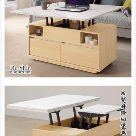
雙溪、貢寮、烏
配送範圍：
來、平溪、九份、
苗栗至基隆；其它地區暫不開放，如因特殊
石門、林口 下福
＊A108產品另收運費
地型限制(山區、鄉、鎮、村)、樓梯太小、無
里、新店山區、三
新北
法搬運上樓等因素，導致無法配送，
本公司
峽山區、石碇、坪
保有出貨的權利。
林、福隆、淡水山
保護物流人員的工作安全，賣家無提供吊掛
區、北投湖山路、
服務，若需以吊車或其他的吊掛方式吊運，
深坑山區
費用將由買方自行支付。
$ 9,000以上：免
因大型傢俱有組裝、配送的問題，並非一般
運費
快速到貨商品，無法指定特定時間送達，司
基隆
$ 9,000以下：
基隆山區
機當天到貨前皆會再與您通知，讓你不用整
NT$500元
天在家等貨，以節省您的寶貴時間。
＊A108產品另收運費
由於百貨公司配送較為不易，故暫無法配送
$ 9,000以上：免
至百貨公司內部。
卓蘭鎮、三灣、通
運費
霄山區、西湖、泰
苗栗
$ 9,000以下：
安鄉、大湖鄉、頭
發票寄送：