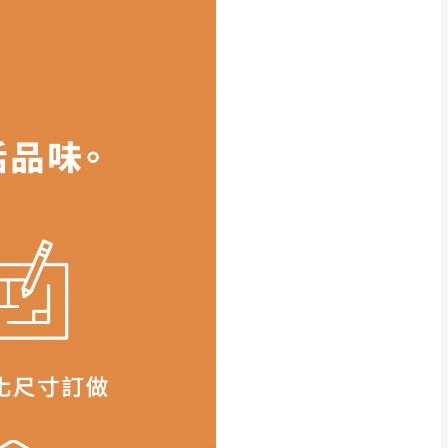
得視狀況延後或停止運送服
指定樓面。
《 如遇百貨周年慶
7