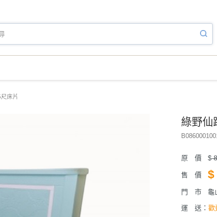
5尺床片
綠野仙
B086000100
原 價
$
8
$
售 價
門 市
龜
運 送：
歡