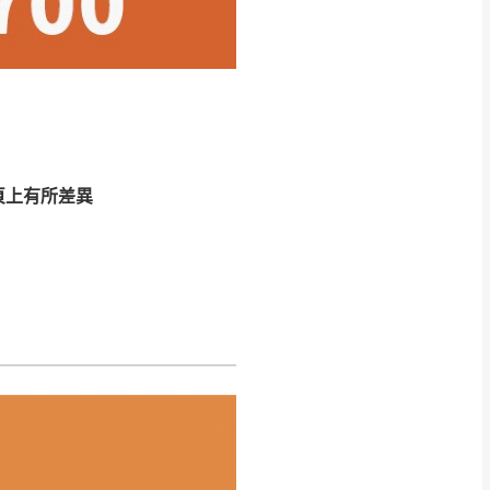
CM) 詳細尺寸以實品
in
)
，並須保持商品全新
、馬祖、澎湖地區
貨。
、居家環境不同。若屬人
先與消費者報價，消費
頁上有所差異
。
退貨之情形，我們需酌收
特定時日會給予折扣，
等因素，導致無法順利配送，
用將由買方自行支付。
17。
當天到貨前皆會再與您通知，