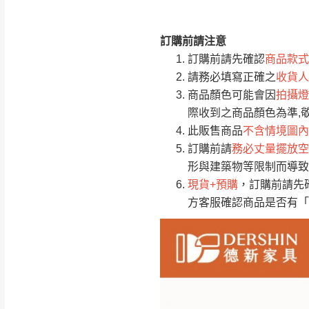
訂購前請注意
注意事項：
0
訂購前請先確認
商品款式
由於
品項繁多，
/5
請務必填寫正確之
收貨人
(0)筆
認商品是否有「
商品顏色可能會因
拍攝燈
運送地
區
若商品價格或庫存有
際收到之商品顏色為準,
接單後二日內(不
此販售商品
不含情境圖內
訂購前請
務必丈量擺放空
（線上客
服 LIN
桃園
形與建築物等限制而導致
下單前先詢問是
現貨+預購
，訂購前請先
（洽詢方式請搜尋
方客服確認商品是否有「
運送範圍：限定北
新竹
配送範圍：
苗栗至基隆；其
台北
素，導致無法配
保護物流人員的