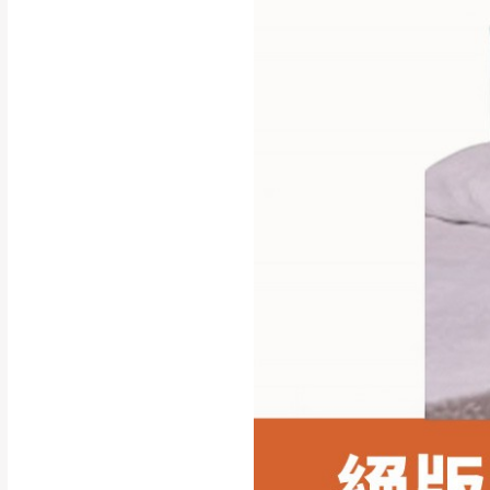
行支付。
新北
因大型傢俱有組
會再與您通知，
由於百貨公司配
基隆
發票寄送：
若您選擇三聯式或索取
送達，如遇國定假日將
苗栗
退換貨說明：
若收到不良品，
所有退回及換貨
品、附件、包裝
由於透過電腦螢
質感稍有不同，
是否合適)。