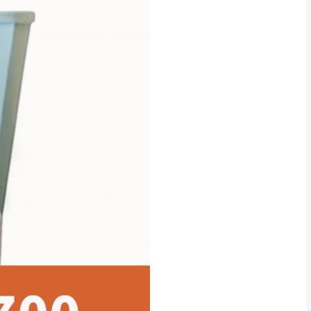
貢寮、烏來、平溪、九份、石
下福里、新店山區、三峽山區、
達，司機當天到貨前皆
林、福隆、淡水山區、北投湖山
路、深坑山區
基隆山區
加上2~7個工作天內
三灣、通霄山區、西湖、泰安
、大湖鄉、頭屋、獅潭鄉
，運費皆由本站負責，
未拆封狀態(請保持商
理，恕無法接受退貨。
 與實際商品的顏色、
加確認。(包含商品尺寸