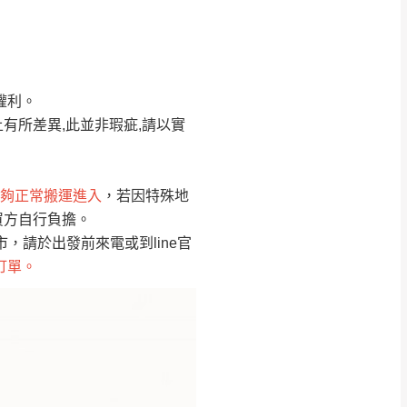
Line客服」來信確
權利。
只顯示附上圖片
只顯示附上評論
有所差異,此並非瑕疵,請以實
偏遠地區
客製，敬請見諒！
線上詢問 LINE →
@dershin
）
夠正常搬運進入
，若因特殊地
買方自行負擔。
復興鄉
聯絡
請於出發前來電或到line官
訂單。
五峰鄉、橫山、北埔鄉、尖石
。
鄉山區、新埔山區、芎林山區、
關西 玉山里
太小、無法搬運上樓等因
無
吊運，費用將由買方自