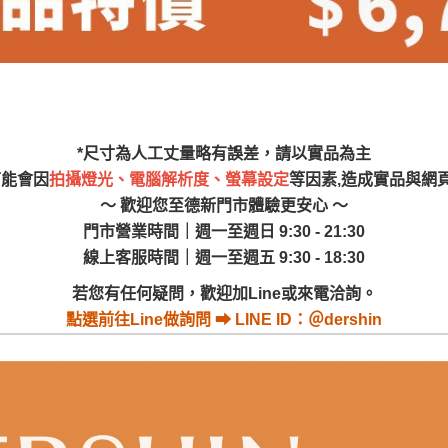
尺寸，大型物件因為人工丈量，難免會有些許誤差值(約正負0.5
需退換貨，請於收到貨7日內通知客服人員(Line@ ID：
@dersh
投、雲林、嘉義、台南、高雄、屏東、宜蘭、 花蓮、台東、金門
。鑑賞期間若發生非本司因素致使之汙損破壞，恕無法辦理退換
ershin
）
區固定每周(三)、(日)兩天收送貨，敬請見諒！
無維修服務，超過7日鑑賞期，商品使用年限，因客人使用習慣
*尺寸為人工丈量略有誤差，請以實品為主
損壞、零件短缺，則維修、搬運費用，需由消費者自行吸收(另事
可能會因
拍攝燈光、電腦解析度、螢幕設定
等因素,造成實品與網
修)。
～ 歡迎您至德新門市體驗更安心 ～
賞期(注意:鑑賞期非試用期)，若非商品品質瑕疵問題於鑑賞期內
門市營業時間｜週一至週日 9:30 - 21:30
。
線上客服時間｜週一至週五 9:30 - 18:30
所及公開場合之商品則無享有商品一年保固之服務。
若您有任何疑問，歡迎加Line或來電洽詢。
三日內完成付款，
交易恕不殺價，商品均已最低價格售出
，且在
點選
前往Line做詢問 ⮕ LINE ID：＠dershin
佳、天候惡劣、過於偏遠之山區內等，或收貨地點搬運過於困難
成配送外，視狀況保有出貨的權利。
款或轉帳通知，商品將不予保留(訂單自動取消)。
，賣家無提供吊掛服務，若需以吊車或其他的吊掛方式吊運，費
收家具可聯絡當地請清潔隊回收,免付費清運專線：0800-085-7
的問題，並非一般快速到貨商品，無法指定特定時間送達，司機
以免浪費你的寶貴時間。