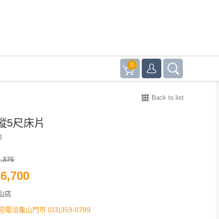
0
Back to list
蹤5尺床片
1
,375
6,700
山店
迎電洽龜山門市 (03)359-0799