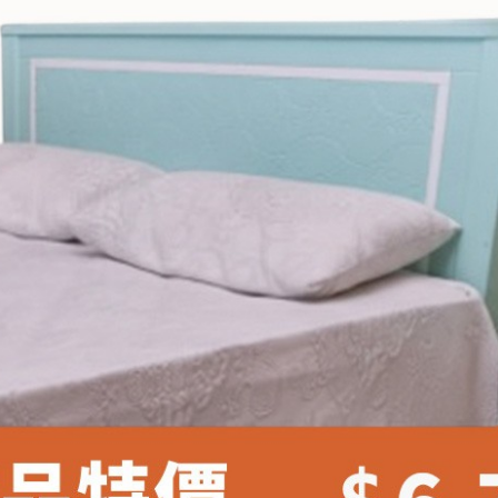
雙溪、
門、林口 
＊A108產品另收運費
裝、配送的問題，並非一般快速到貨商品，無法指定特定時間送
石碇、坪
讓你不用整天在家等貨，以節省您的寶貴時間。
送較為不易，故暫無法配送至百貨公司內部。
$ 9,000以上：免運費
$ 9,000以下：NT$500元
＊A108產品另收運費
兩聯式發票，發票將於商品完成出貨15個工作天另行寄出，另外約
$ 9,000以上：免運費
卓蘭鎮、
順延寄送。
$ 9,000以下：NT$500元
鄉
＊A108產品另收運費
請於到貨日起七日內通知本公司客服人員，我們將為您更換新品
配送天數：5~14天
之商品必須是全新狀態且完整包裝，床墊、床包、枕頭類產品需為
到貨時間：指定送貨日當天以電話聯絡確認
、廠商紙及所有附隨文件或資料之完整性)，若未依照上述方式處
幕選購商品，可能會因個人電腦螢幕的設定色差或解析度等因素，
｜周（一）配送部門固定公休無送貨｜
如因此而需退換貨，
需自付來回運費及人資成本
，請您訂購前詳
台北市、新北市地區固定每周(三)、(日)兩天收送貨