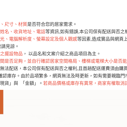
運 費 說 明
、尺寸、材質
是否符合您的居家需求。
網頁無法及時更新，如有需要購買商品，請於出發前來電或到「官方
姓名、收貨地址、電話
等資訊,如有錯誤,本公司保有配送與否之
全部
依評論高至低排列
依評論低至高排列
現貨」與 「金額」。
光、電腦解析度、螢幕設定及個人觀感
等因素,造成實品與網頁上
運送費用
異常，商家有權取消訂單。
部分網路商品恕無法更改原設計或
敬請見諒。
（請先
含例假日)，我們客服會與您電話聯絡或E-Mail通知確認訂單。
之擺設物品
， 以品名和文案介紹之商品項目為主。
間是否足夠，並自行確認居家空間格局、樓梯或電梯大小是否能
E →
@dershin
）
無法配送，本公司保有配送與否之權利,且首趟配送運費須由購
否現貨
，若未詢問下單後無現貨我們客服會再來電或E-Mail與您
確認庫存。由於品項繁多，網頁無法及時更新，如有需要親臨門市，
 L
ine ID →
@dershin
）
現貨」與 「金額」。
若商品價格或庫存有異常，商家有權取消
峨眉鄉、
至基隆，南至苗栗，偏遠地區恕無法提供運送 (詳見運送規章)
鄉、寶山
免 運 費
它地區暫不開放，如因特殊地型限制(山區、鄉、鎮、村)、樓梯
送，
本公司保有出貨的權利。
工作安全，賣家無提供吊掛服務，若需以吊車或其他的吊掛方式