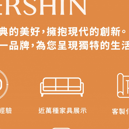
之災害警報等不可抗力情事，而危及運送人員輸送之安全，本司
開店前、閉店後時段，並送至百貨公司卸貨區為限，恕無法送至
關運送 》
家俱可聯絡當地請清潔隊回收,免付費清運專線：0800-085-71