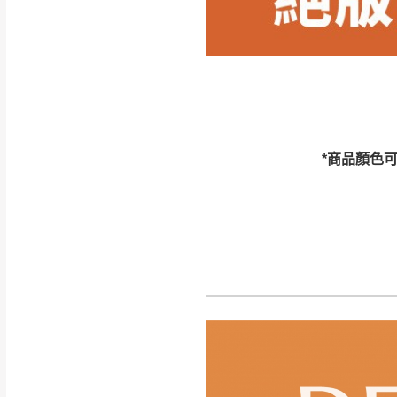
訂購前請確認商品
為主。
暫無配送地區
非因本公司問題而
：
彰化、南
（可於LINE線上詢問 →
狀態與完整包裝
@d
台北市、新北市地
本公司部份商品
加收說明
為因素導致商品
*商品顏色
者同意將會進行維
到貨7日內為鑑
退貨運費。
如欲放置營業場
其它注意事項
▪️
訂單成立
時請儘速於
本司貨車運送如因路況不
請密切注意。
本公司除了盡最大努力完
▪️
三
日內若未接獲您的匯
保護物流人員的工作安全
▪️
無回收家具服務，若需回
因大型傢俱有組裝、配送
讓您不用整天在家等貨，