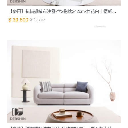
【麥田】抗貓抓絨布沙發-含2抱枕242cm-棉花白｜德新家具
$ 39,800
$ 49,750
Z1020003001