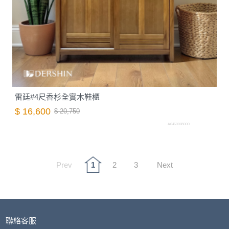
雷廷#4尺香杉全實木鞋櫃
$ 16,600
$ 20,750
A0460008000
Prev
1
2
3
Next
聯絡客服