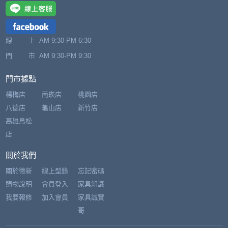
線 上
AM 9:30-PM 6:30
門 市
AM 9:30-PM 9:30
門市據點
楊梅店
南崁店
桃園店
八德店
龜山店
新竹店
高雄鳥松
店
關於我們
關於德新
線上型錄
忘記密碼
購物說明
會員登入
家具知識
我要報修
加入會員
家具誠實
哥