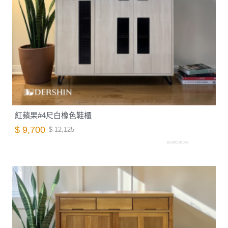
紅蘋果#4尺白橡色鞋櫃
$ 9,700
$ 12,125
B0240141001