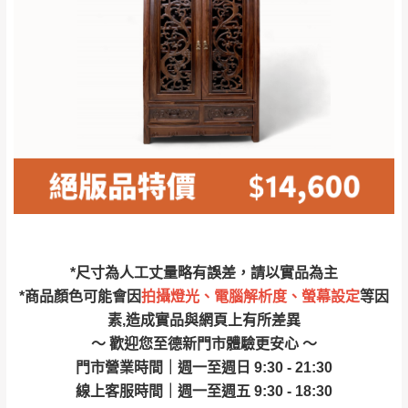
林、福隆、淡水山
保護物流人員的工作安全，賣家無提供吊掛
區、北投湖山路、
服務，若需以吊車或其他的吊掛方式吊運，
深坑山區
費用將由買方自行支付。
$ 9,000以上：免
因大型傢俱有組裝、配送的問題，並非一般
運費
快速到貨商品，無法指定特定時間送達，司
基隆
$ 9,000以下：
基隆山區
機當天到貨前皆會再與您通知，讓你不用整
NT$500元
天在家等貨，以節省您的寶貴時間。
＊A108產品另收運費
由於百貨公司配送較為不易，故暫無法配送
$ 9,000以上：免
至百貨公司內部。
卓蘭鎮、三灣、通
運費
霄山區、西湖、泰
苗栗
$ 9,000以下：
安鄉、大湖鄉、頭
發票寄送：
*尺寸為人工丈量略有誤差，請以實品為主
NT$500元
屋、獅潭鄉
若您選擇三聯式或索取兩聯式發票，發票將於商品
*商品顏色可能會因
拍攝燈光、電腦解析度、螢幕設定
等因
＊A108產品另收運費
完成出貨15個工作天另行寄出，另外約加上2~7個
素,造成實品與網頁上有所差異
工作天內送達，如遇國定假日將順延寄送。
～ 歡迎您至德新門市體驗更安心 ～
配送天數：5~14天
門市營業時間｜週一至週日 9:30 - 21:30
到貨時間：指定送貨日當天以電話聯絡確認
退換貨說明：
線上客服時間｜週一至週五 9:30 - 18:30