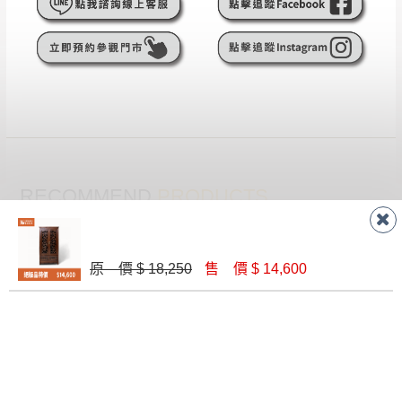
遇百貨周年慶期間，恕暫停百貨公司相關運送 》
無回收家具服務，若需回收家俱可聯絡當地請清潔隊
▪️
訂單成立
時請儘速於三日內完成付款，
交易恕不
回收,免付費清運專線：0800-085-717
殺價，商品均已最低價格售出
，且在特定時日會給
予折扣，請密切注意。
▪️
三
日內若未接獲您的匯款或轉帳通知，商品將不
予保留(訂單自動取消)。
▪️
無回收家具服務，若需回收家具可聯絡當地請清
潔隊回收,免付費清運專線：0800-085-717。
RECOMMEND
PRODUCTS
推薦商品
原 價 $ 18,250
售 價 $ 14,600