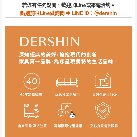
若收到不良品，請於到貨日起七日內通知本
｜周（一）配送部門固定公休無送貨｜
若您有任何疑問，歡迎加Line或來電洽詢。
公司客服人員，我們將為您更換新品，運費
點選
前往Line做詢問 ⮕ LINE ID：＠dershin
皆由本站負責，所有退回及換貨之商品必須
台北市、新北市地區固定每周(三)、(日)兩天收送貨
是全新狀態且完整包裝，床墊、床包、枕頭
類產品需為未拆封狀態(請保持商品、附件、
包裝、廠商紙及所有附隨文件或資料之完整
暫無配送地區
：
彰化、南投、雲林、嘉義、台南、高
性)，若未依照上述方式處理，恕無法接受退
雄、屏東、宜蘭、 花蓮、台東、金門、馬祖、澎湖地區
貨。
（可於LINE線上詢問 →
@dershin
）
由於透過電腦螢幕選購商品，可能會因個人
電腦螢幕的設定色差或解析度等因素， 與實
際商品的顏色、質感稍有不同，如因此而需
加收說明
退換貨，
需自付來回運費及人資成本
，請您
訂購前詳加確認。(包含商品尺寸是否合適)。
訂購前請確認商品尺寸，大型物件因為人工
丈量，難免會有些許誤差值(約正負0.5CM)
。
詳細尺寸以實品為主。
。
非因本公司問題而需退換貨，請於收到貨7日