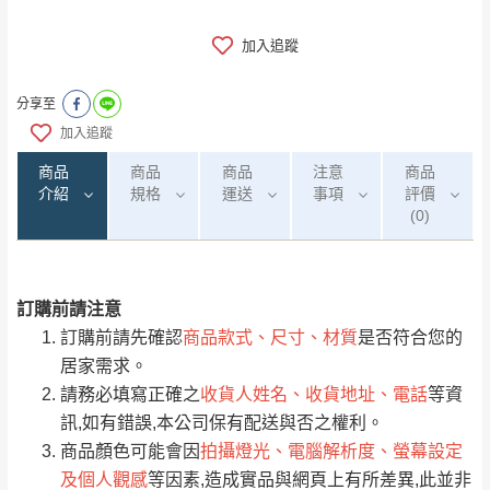
加入追蹤
分享至
加入追蹤
商品
商品
商品
注意
商品
介紹
規格
運送
事項
評價
(0)
訂購前請注意
0
注意事項：
/5
運 費 說 明
(0)筆
訂購前請先確認
商品款式、尺寸、材質
是否符合您的
由於
品項繁多，網頁無法及時更新，如有需
居家需求。
要購買商品，請於出發前來電或到「官方
請務必填寫正確之
收貨人姓名、收貨地址、電話
等資
全部
依評論高至低排列
偏遠地區
Line客服」來信確認商品是否有「現貨」與
運送地
區
運送費用
訊,如有錯誤,本公司保有配送與否之權利。
「金額」。
（請先線上詢問 LINE
依評論低至高排列
只顯示附上圖片
商品顏色可能會因
拍攝燈光、電腦解析度、螢幕設定
→
@dershin
）
及個人觀感
等因素,造成實品與網頁上有所差異,此並非
若商品價格或庫存有異常，商家有權取消訂