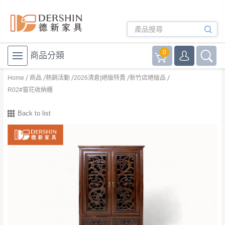
0
商品分類
Home
商品
熱銷活動
2026清倉|絕版特賣
新竹店絕版品
R02#窗花收納櫃
Back to list