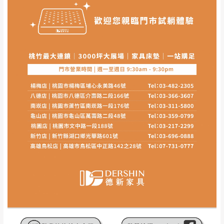
其它注意事項
內通知客服人員(Line@ ID：
@dershin
)
，並
本司貨車運送如因路況不佳、天候惡劣、過於偏遠之
須保持商品全新狀態與完整包裝。鑑賞期間
山區內等，或收貨地點搬運過於困難等因素，導致無
若發生非本司因素致使之汙損破壞，恕無法
法順利配送，本公司除了盡最大努力完成配送外，視
辦理退換貨。
狀況保有出貨的權利。
台北市、新北市地區固定每周(三)、(日)兩天
保護物流人員的工作安全，賣家無提供吊掛服務，若
收送貨，敬請見諒！
需以吊車或其他的吊掛方式吊運，費用將由買方自行
本公司部份商品無維修服務，超過7日鑑賞
支付。
期，商品使用年限，因客人使用習慣、居家
因大型傢俱有組裝、配送的問題，並非一般快速到貨
環境不同。若屬人為因素導致商品損壞、零
商品，無法指定特定時間送達，司機當天到貨前皆會
件短缺，則維修、搬運費用，需由消費者自
再與您通知，讓您不用整天在家等貨，以免浪費你的
行吸收(另事先與消費者報價，消費者同意將
寶貴時間。
會進行維修)。
如遇自然災害、政府宣布之災害警報等不可抗力情
到貨7日內為鑑賞期(注意:鑑賞期非試用期)，
事，而危及運送人員輸送之安全，本司得視狀況延後
若非商品品質瑕疵問題於鑑賞期內退貨之情
或停止運送服務。
形，我們需酌收退貨運費。
百貨公司配送暫無法配合開店前、閉店後時段，並送
如欲放置營業場所及公開場合之商品則無享
至百貨公司卸貨區為限，恕無法送至指定樓面。
《 如
有商品一年保固之服務。