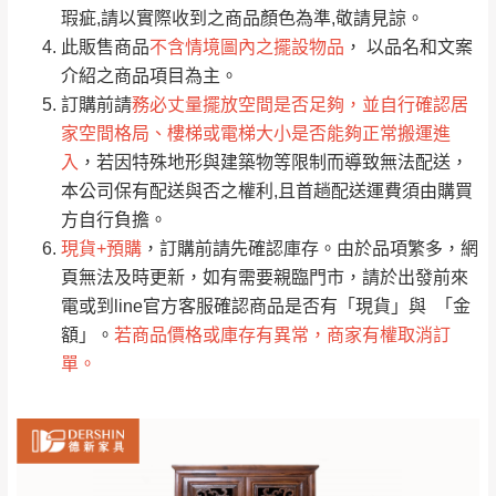
只顯示附上評論
瑕疵,請以實際收到之商品顏色為準,敬請見諒。
單。
部分網路商品恕無法更改原設計或客製，敬請
桃園
復興鄉
此販售商品
不含情境圖內之擺設物品
， 以品名和文案
見諒！
介紹之商品項目為主。
接單後二日內(不含例假日)，我們客服會與您
峨眉鄉、五峰鄉、
訂購前請
務必丈量擺放空間是否足夠，並自行確認居
電話聯絡或E-Mail通知確認訂單。
橫山、北埔鄉、尖
家空間格局、樓梯或電梯大小是否能夠正常搬運進
（線上客
服 LINE →
@dershin
）
石鄉、寶山鄉山
入
，若因特殊地形與建築物等限制而導致無法配送，
新竹
下單前先詢問是否現貨
，若未詢問下單後無
區、新埔山區、芎
本公司保有配送與否之權利,且首趟配送運費須由購買
現貨我們客服會再來電或E-Mail與您聯絡
林山區、關西 玉山
方自行負擔。
免 運
（洽詢方式請搜尋 L
ine ID →
@dershin
）
里
現貨+預購
，訂購前請先確認庫存。由於品項繁多，網
費
運送範圍：限定北至基隆，南至苗栗，偏遠
頁無法及時更新，如有需要親臨門市，請於出發前來
地區恕無法提供運送 (詳見運送規章)。
台北
無
電或到line官方客服確認商品是否有「現貨」與 「金
額」。
若商品價格或庫存有異常，商家有權取消訂
單。
雙溪、貢寮、烏
配送範圍：
來、平溪、九份、
苗栗至基隆；其它地區暫不開放，如因特殊
石門、林口 下福
＊A108產品另收運費
地型限制(山區、鄉、鎮、村)、樓梯太小、無
里、新店山區、三
新北
法搬運上樓等因素，導致無法配送，
本公司
峽山區、石碇、坪
保有出貨的權利。