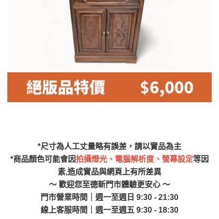
林、福隆、淡水山
保護物流人員的工作安全，賣家無提供吊掛
區、北投湖山路、
服務，若需以吊車或其他的吊掛方式吊運，
深坑山區
費用將由買方自行支付。
$ 9,000以上：免
因大型傢俱有組裝、配送的問題，並非一般
運費
快速到貨商品，無法指定特定時間送達，司
基隆
$ 9,000以下：
基隆山區
機當天到貨前皆會再與您通知，讓你不用整
NT$500元
天在家等貨，以節省您的寶貴時間。
＊A108產品另收運費
由於百貨公司配送較為不易，故暫無法配送
$ 9,000以上：免
至百貨公司內部。
卓蘭鎮、三灣、通
運費
霄山區、西湖、泰
苗栗
$ 9,000以下：
安鄉、大湖鄉、頭
發票寄送：
*尺寸為人工丈量略有誤差，請以實品為主
NT$500元
屋、獅潭鄉
若您選擇三聯式或索取兩聯式發票，發票將於商品
*商品顏色可能會因
拍攝燈光、電腦解析度、螢幕設定
等因
＊A108產品另收運費
完成出貨15個工作天另行寄出，另外約加上2~7個
素,造成實品與網頁上有所差異
工作天內送達，如遇國定假日將順延寄送。
～ 歡迎您至德新門市體驗更安心 ～
配送天數：5~14天
門市營業時間｜週一至週日 9:30 - 21:30
到貨時間：指定送貨日當天以電話聯絡確認
退換貨說明：
線上客服時間｜週一至週五 9:30 - 18:30