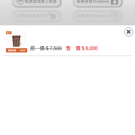
遇百貨周年慶期間，恕暫停百貨公司相關運送 》
無回收家具服務，若需回收家俱可聯絡當地請清潔隊
▪️
訂單成立
時請儘速於三日內完成付款，
交易恕不
回收,免付費清運專線：0800-085-717
殺價，商品均已最低價格售出
，且在特定時日會給
予折扣，請密切注意。
▪️
三
日內若未接獲您的匯款或轉帳通知，商品將不
予保留(訂單自動取消)。
原 價 $ 7,500
售 價 $ 6,000
▪️
無回收家具服務，若需回收家具可聯絡當地請清
聯絡客服
潔隊回收,免付費清運專線：0800-085-717。
線 上
AM 9:30-PM 6:30
門 市
AM 9:30-PM 9:30
門市據點
楊梅店
南崁店
桃園店
八德店
龜山店
新竹店