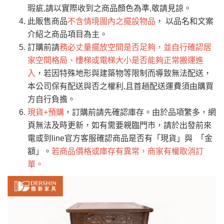
只顯示附上評論
瑕疵,請以實際收到之商品顏色為準,敬請見諒。
單。
部分網路商品恕無法更改原設計或客製，敬請
桃園
復興鄉
此販售商品
不含情境圖內之擺設物品
， 以品名和文案
見諒！
介紹之商品項目為主。
接單後二日內(不含例假日)，我們客服會與您
峨眉鄉、五峰鄉、
訂購前請
務必丈量擺放空間是否足夠，並自行確認居
電話聯絡或E-Mail通知確認訂單。
橫山、北埔鄉、尖
家空間格局、樓梯或電梯大小是否能夠正常搬運進
（線上客
服 LINE →
@dershin
）
石鄉、寶山鄉山
入
，若因特殊地形與建築物等限制而導致無法配送，
新竹
下單前先詢問是否現貨
，若未詢問下單後無
區、新埔山區、芎
本公司保有配送與否之權利,且首趟配送運費須由購買
現貨我們客服會再來電或E-Mail與您聯絡
林山區、關西 玉山
方自行負擔。
免 運
（洽詢方式請搜尋 L
ine ID →
@dershin
）
里
現貨+預購
，訂購前請先確認庫存。由於品項繁多，網
費
運送範圍：限定北至基隆，南至苗栗，偏遠
頁無法及時更新，如有需要親臨門市，請於出發前來
地區恕無法提供運送 (詳見運送規章)。
台北
無
電或到line官方客服確認商品是否有「現貨」與 「金
額」。
若商品價格或庫存有異常，商家有權取消訂
單。
雙溪、貢寮、烏
配送範圍：
來、平溪、九份、
苗栗至基隆；其它地區暫不開放，如因特殊
石門、林口 下福
＊A108產品另收運費
地型限制(山區、鄉、鎮、村)、樓梯太小、無
里、新店山區、三
新北
法搬運上樓等因素，導致無法配送，
本公司
峽山區、石碇、坪
保有出貨的權利。