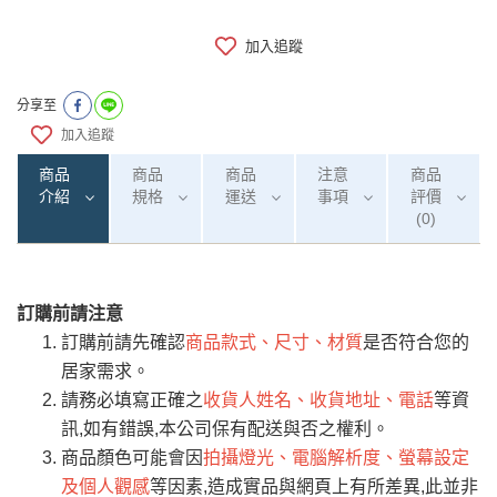
加入追蹤
分享至
加入追蹤
商品
商品
商品
注意
商品
介紹
規格
運送
事項
評價
(0)
訂購前請注意
0
注意事項：
/5
運 費 說 明
(0)筆
訂購前請先確認
商品款式、尺寸、材質
是否符合您的
由於
品項繁多，網頁無法及時更新，如有需
居家需求。
要購買商品，請於出發前來電或到「官方
請務必填寫正確之
收貨人姓名、收貨地址、電話
等資
全部
依評論高至低排列
偏遠地區
Line客服」來信確認商品是否有「現貨」與
運送地
區
運送費用
訊,如有錯誤,本公司保有配送與否之權利。
「金額」。
（請先線上詢問 LINE
依評論低至高排列
只顯示附上圖片
商品顏色可能會因
拍攝燈光、電腦解析度、螢幕設定
→
@dershin
）
及個人觀感
等因素,造成實品與網頁上有所差異,此並非
若商品價格或庫存有異常，商家有權取消訂