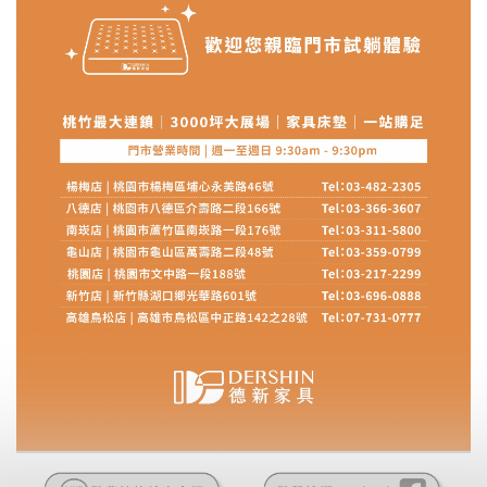
其它注意事項
內通知客服人員(Line@ ID：
@dershin
)
，並
本司貨車運送如因路況不佳、天候惡劣、過於偏遠之
須保持商品全新狀態與完整包裝。鑑賞期間
山區內等，或收貨地點搬運過於困難等因素，導致無
若發生非本司因素致使之汙損破壞，恕無法
法順利配送，本公司除了盡最大努力完成配送外，視
辦理退換貨。
狀況保有出貨的權利。
台北市、新北市地區固定每周(三)、(日)兩天
保護物流人員的工作安全，賣家無提供吊掛服務，若
收送貨，敬請見諒！
需以吊車或其他的吊掛方式吊運，費用將由買方自行
本公司部份商品無維修服務，超過7日鑑賞
支付。
期，商品使用年限，因客人使用習慣、居家
因大型傢俱有組裝、配送的問題，並非一般快速到貨
環境不同。若屬人為因素導致商品損壞、零
商品，無法指定特定時間送達，司機當天到貨前皆會
件短缺，則維修、搬運費用，需由消費者自
再與您通知，讓您不用整天在家等貨，以免浪費你的
行吸收(另事先與消費者報價，消費者同意將
寶貴時間。
會進行維修)。
如遇自然災害、政府宣布之災害警報等不可抗力情
到貨7日內為鑑賞期(注意:鑑賞期非試用期)，
事，而危及運送人員輸送之安全，本司得視狀況延後
若非商品品質瑕疵問題於鑑賞期內退貨之情
或停止運送服務。
形，我們需酌收退貨運費。
百貨公司配送暫無法配合開店前、閉店後時段，並送
如欲放置營業場所及公開場合之商品則無享
至百貨公司卸貨區為限，恕無法送至指定樓面。
《 如
有商品一年保固之服務。