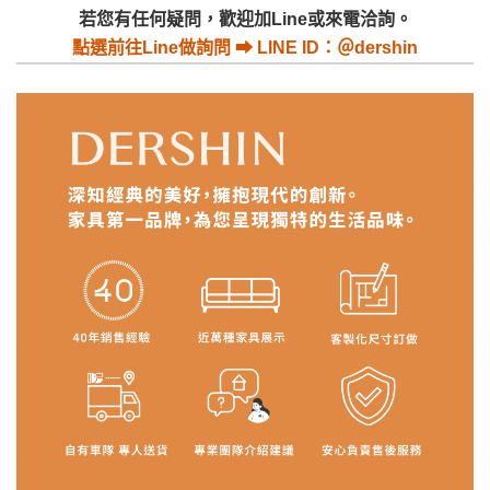
若收到不良品，請於到貨日起七日內通知本
｜周（一）配送部門固定公休無送貨｜
若您有任何疑問，歡迎加Line或來電洽詢。
公司客服人員，我們將為您更換新品，運費
點選
前往Line做詢問 ⮕ LINE ID：＠dershin
皆由本站負責，所有退回及換貨之商品必須
台北市、新北市地區固定每周(三)、(日)兩天收送貨
是全新狀態且完整包裝，床墊、床包、枕頭
類產品需為未拆封狀態(請保持商品、附件、
包裝、廠商紙及所有附隨文件或資料之完整
暫無配送地區
：
彰化、南投、雲林、嘉義、台南、高
性)，若未依照上述方式處理，恕無法接受退
雄、屏東、宜蘭、 花蓮、台東、金門、馬祖、澎湖地區
貨。
（可於LINE線上詢問 →
@dershin
）
由於透過電腦螢幕選購商品，可能會因個人
電腦螢幕的設定色差或解析度等因素， 與實
際商品的顏色、質感稍有不同，如因此而需
加收說明
退換貨，
需自付來回運費及人資成本
，請您
訂購前詳加確認。(包含商品尺寸是否合適)。
訂購前請確認商品尺寸，大型物件因為人工
丈量，難免會有些許誤差值(約正負0.5CM)
。
詳細尺寸以實品為主。
。
非因本公司問題而需退換貨，請於收到貨7日