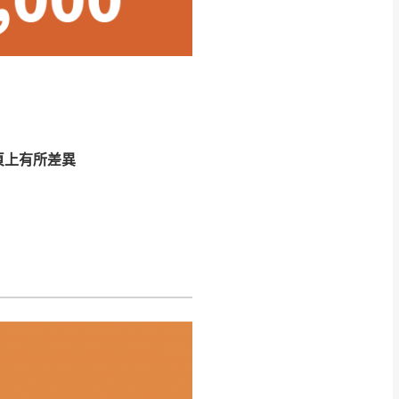
CM) 詳細尺寸以實品
in
)
，並須保持商品全新
、馬祖、澎湖地區
貨。
、居家環境不同。若屬人
先與消費者報價，消費
頁上有所差異
。
退貨之情形，我們需酌收
特定時日會給予折扣，
等因素，導致無法順利配送，
用將由買方自行支付。
17。
當天到貨前皆會再與您通知，