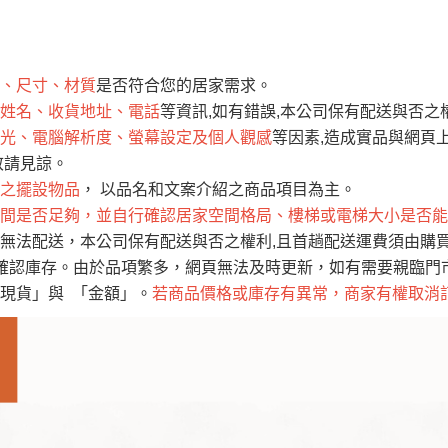
運 費 說 明
、尺寸、材質
是否符合您的居家需求。
網頁無法及時更新，如有需要購買商品，請於出發前來電或到「官方
姓名、收貨地址、電話
等資訊,如有錯誤,本公司保有配送與否之
全部
依評論高至低排列
依評論低至高排列
現貨」與 「金額」。
光、電腦解析度、螢幕設定及個人觀感
等因素,造成實品與網頁上
運送費用
異常，商家有權取消訂單。
部分網路商品恕無法更改原設計或
敬請見諒。
（請先
含例假日)，我們客服會與您電話聯絡或E-Mail通知確認訂單。
之擺設物品
， 以品名和文案介紹之商品項目為主。
間是否足夠，並自行確認居家空間格局、樓梯或電梯大小是否能
E →
@dershin
）
無法配送，本公司保有配送與否之權利,且首趟配送運費須由購
否現貨
，若未詢問下單後無現貨我們客服會再來電或E-Mail與您
確認庫存。由於品項繁多，網頁無法及時更新，如有需要親臨門市，
 L
ine ID →
@dershin
）
現貨」與 「金額」。
若商品價格或庫存有異常，商家有權取消
峨眉鄉、
至基隆，南至苗栗，偏遠地區恕無法提供運送 (詳見運送規章)
鄉、寶山
免 運 費
它地區暫不開放，如因特殊地型限制(山區、鄉、鎮、村)、樓梯
送，
本公司保有出貨的權利。
工作安全，賣家無提供吊掛服務，若需以吊車或其他的吊掛方式