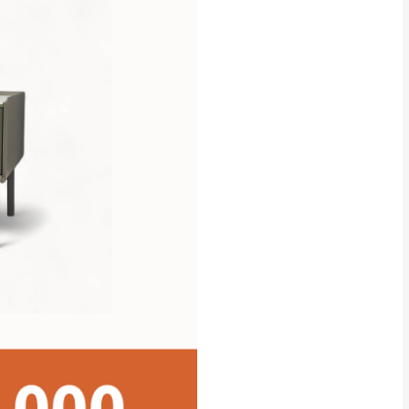
貢寮、烏來、平溪、九份、石
下福里、新店山區、三峽山區、
達，司機當天到貨前皆
林、福隆、淡水山區、北投湖山
路、深坑山區
基隆山區
加上2~7個工作天內
三灣、通霄山區、西湖、泰安
、大湖鄉、頭屋、獅潭鄉
，運費皆由本站負責，
未拆封狀態(請保持商
理，恕無法接受退貨。
 與實際商品的顏色、
加確認。(包含商品尺寸