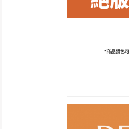
訂購前請確認商品
為主。
暫無配送地區
非因本公司問題而
：
彰化、南
（可於LINE線上詢問 →
狀態與完整包裝
@d
台北市、新北市地
本公司部份商品
加收說明
為因素導致商品
*商品顏色
者同意將會進行維
到貨7日內為鑑
退貨運費。
如欲放置營業場
其它注意事項
▪️
訂單成立
時請儘速於
本司貨車運送如因路況不
請密切注意。
本公司除了盡最大努力完
▪️
三
日內若未接獲您的匯
保護物流人員的工作安全
▪️
無回收家具服務，若需回
因大型傢俱有組裝、配送
讓您不用整天在家等貨，