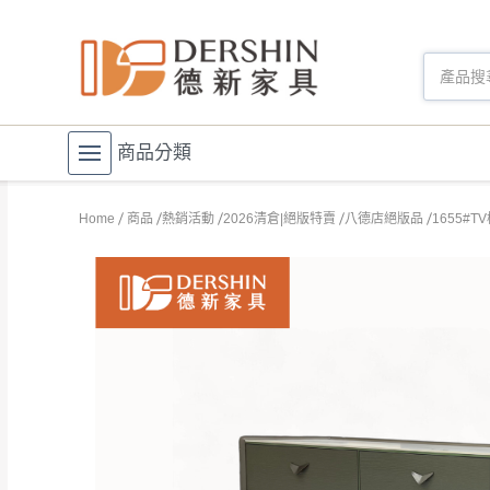
商品分類
Home
商品
熱銷活動
2026清倉|絕版特賣
八德店絕版品
1655#T