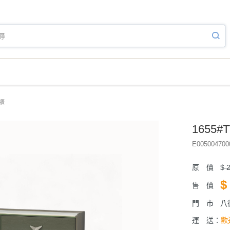
V櫃
1655#
E005004700
原 價
$
2
$
售 價
門 市
八
運 送：
歡