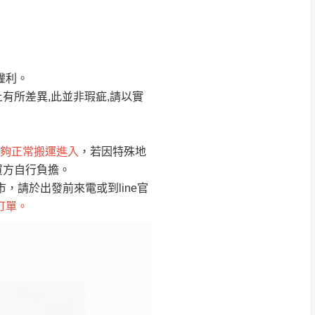
Line客服」來信確
權利。
只顯示附上圖片
只顯示附上評論
有所差異,此並非瑕疵,請以實
偏遠地區
客製，敬請見諒！
線上詢問 LINE →
@dershin
）
夠正常搬運進入
，若因特殊地
買方自行負擔。
復興鄉
聯絡
請於出發前來電或到line官
訂單。
五峰鄉、橫山、北埔鄉、尖石
。
鄉山區、新埔山區、芎林山區、
關西 玉山里
太小、無法搬運上樓等因
無
吊運，費用將由買方自