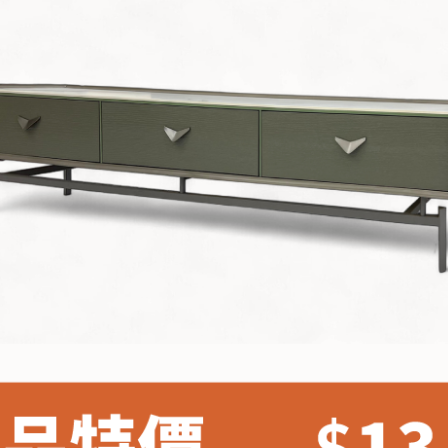
雙溪、
門、林口 
＊A108產品另收運費
裝、配送的問題，並非一般快速到貨商品，無法指定特定時間送
石碇、坪
讓你不用整天在家等貨，以節省您的寶貴時間。
送較為不易，故暫無法配送至百貨公司內部。
$ 9,000以上：免運費
$ 9,000以下：NT$500元
＊A108產品另收運費
兩聯式發票，發票將於商品完成出貨15個工作天另行寄出，另外約
$ 9,000以上：免運費
卓蘭鎮、
順延寄送。
$ 9,000以下：NT$500元
鄉
＊A108產品另收運費
請於到貨日起七日內通知本公司客服人員，我們將為您更換新品
配送天數：5~14天
之商品必須是全新狀態且完整包裝，床墊、床包、枕頭類產品需為
到貨時間：指定送貨日當天以電話聯絡確認
、廠商紙及所有附隨文件或資料之完整性)，若未依照上述方式處
幕選購商品，可能會因個人電腦螢幕的設定色差或解析度等因素，
｜周（一）配送部門固定公休無送貨｜
如因此而需退換貨，
需自付來回運費及人資成本
，請您訂購前詳
台北市、新北市地區固定每周(三)、(日)兩天收送貨