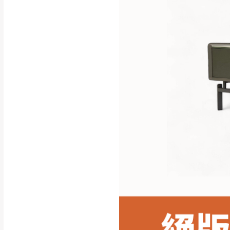
行支付。
新北
因大型傢俱有組
會再與您通知，
由於百貨公司配
基隆
發票寄送：
若您選擇三聯式或索取
送達，如遇國定假日將
苗栗
退換貨說明：
若收到不良品，
所有退回及換貨
品、附件、包裝
由於透過電腦螢
質感稍有不同，
是否合適)。