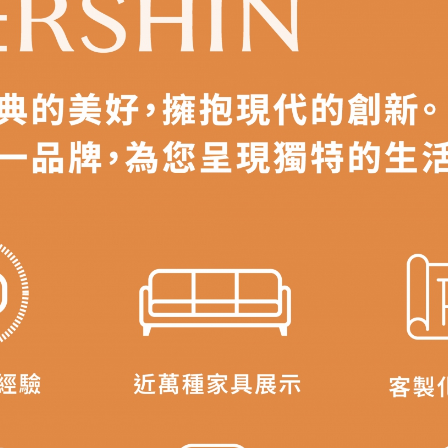
之災害警報等不可抗力情事，而危及運送人員輸送之安全，本司
開店前、閉店後時段，並送至百貨公司卸貨區為限，恕無法送至
關運送 》
家俱可聯絡當地請清潔隊回收,免付費清運專線：0800-085-71