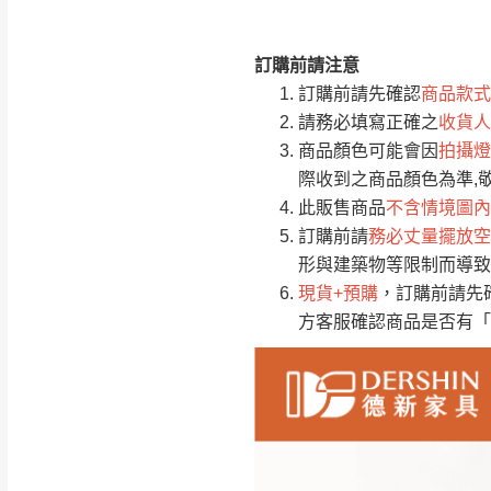
訂購前請注意
注意事項：
0
訂購前請先確認
商品款式
由於
品項繁多，
/5
請務必填寫正確之
收貨人
(0)筆
認商品是否有「
商品顏色可能會因
拍攝燈
運送地
區
若商品價格或庫存有
際收到之商品顏色為準,
接單後二日內(不
此販售商品
不含情境圖內
訂購前請
務必丈量擺放空
（線上客
服 LIN
桃園
形與建築物等限制而導致
下單前先詢問是
現貨+預購
，訂購前請先
（洽詢方式請搜尋
方客服確認商品是否有「
運送範圍：限定北
新竹
配送範圍：
苗栗至基隆；其
台北
素，導致無法配
保護物流人員的