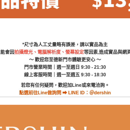
尺寸，大型物件因為人工丈量，難免會有些許誤差值(約正負0.5
需退換貨，請於收到貨7日內通知客服人員(Line@ ID：
@dersh
投、雲林、嘉義、台南、高雄、屏東、宜蘭、 花蓮、台東、金門
。鑑賞期間若發生非本司因素致使之汙損破壞，恕無法辦理退換
ershin
）
區固定每周(三)、(日)兩天收送貨，敬請見諒！
無維修服務，超過7日鑑賞期，商品使用年限，因客人使用習慣
*尺寸為人工丈量略有誤差，請以實品為主
損壞、零件短缺，則維修、搬運費用，需由消費者自行吸收(另事
可能會因
拍攝燈光、電腦解析度、螢幕設定
等因素,造成實品與網
修)。
～ 歡迎您至德新門市體驗更安心 ～
賞期(注意:鑑賞期非試用期)，若非商品品質瑕疵問題於鑑賞期內
門市營業時間｜週一至週日 9:30 - 21:30
。
線上客服時間｜週一至週五 9:30 - 18:30
所及公開場合之商品則無享有商品一年保固之服務。
若您有任何疑問，歡迎加Line或來電洽詢。
三日內完成付款，
交易恕不殺價，商品均已最低價格售出
，且在
點選
前往Line做詢問 ⮕ LINE ID：＠dershin
佳、天候惡劣、過於偏遠之山區內等，或收貨地點搬運過於困難
成配送外，視狀況保有出貨的權利。
款或轉帳通知，商品將不予保留(訂單自動取消)。
，賣家無提供吊掛服務，若需以吊車或其他的吊掛方式吊運，費
收家具可聯絡當地請清潔隊回收,免付費清運專線：0800-085-7
的問題，並非一般快速到貨商品，無法指定特定時間送達，司機
以免浪費你的寶貴時間。