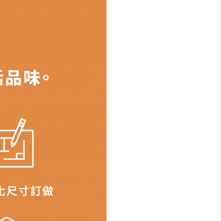
得視狀況延後或停止運送服
指定樓面。
《 如遇百貨周年慶
7