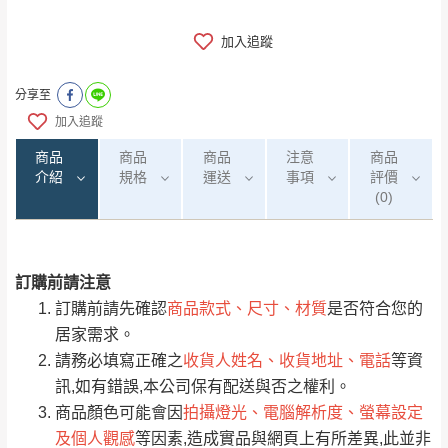
加入追蹤
分享至
加入追蹤
商品
商品
商品
注意
商品
介紹
規格
運送
事項
評價
(0)
訂購前請注意
0
注意事項：
/5
運 費 說 明
(0)筆
訂購前請先確認
商品款式、尺寸、材質
是否符合您的
由於
品項繁多，網頁無法及時更新，如有需
居家需求。
要購買商品，請於出發前來電或到「官方
請務必填寫正確之
收貨人姓名、收貨地址、電話
等資
全部
依評論高至低排列
偏遠地區
Line客服」來信確認商品是否有「現貨」與
運送地
區
運送費用
訊,如有錯誤,本公司保有配送與否之權利。
「金額」。
（請先線上詢問 LINE
依評論低至高排列
只顯示附上圖片
商品顏色可能會因
拍攝燈光、電腦解析度、螢幕設定
→
@dershin
）
及個人觀感
等因素,造成實品與網頁上有所差異,此並非
若商品價格或庫存有異常，商家有權取消訂