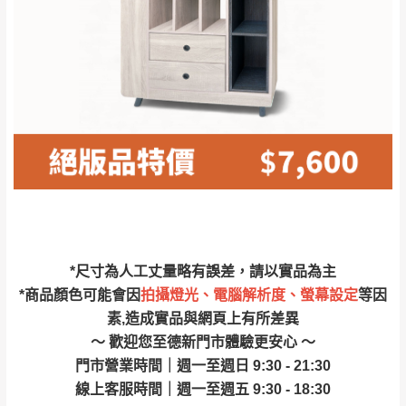
林、福隆、淡水山
保護物流人員的工作安全，賣家無提供吊掛
區、北投湖山路、
服務，若需以吊車或其他的吊掛方式吊運，
深坑山區
費用將由買方自行支付。
$ 9,000以上：免
因大型傢俱有組裝、配送的問題，並非一般
運費
快速到貨商品，無法指定特定時間送達，司
基隆
$ 9,000以下：
基隆山區
機當天到貨前皆會再與您通知，讓你不用整
NT$500元
天在家等貨，以節省您的寶貴時間。
＊A108產品另收運費
由於百貨公司配送較為不易，故暫無法配送
$ 9,000以上：免
至百貨公司內部。
卓蘭鎮、三灣、通
運費
霄山區、西湖、泰
苗栗
$ 9,000以下：
安鄉、大湖鄉、頭
發票寄送：
*尺寸為人工丈量略有誤差，請以實品為主
NT$500元
屋、獅潭鄉
若您選擇三聯式或索取兩聯式發票，發票將於商品
*商品顏色可能會因
拍攝燈光、電腦解析度、螢幕設定
等因
＊A108產品另收運費
完成出貨15個工作天另行寄出，另外約加上2~7個
素,造成實品與網頁上有所差異
工作天內送達，如遇國定假日將順延寄送。
～ 歡迎您至德新門市體驗更安心 ～
配送天數：5~14天
門市營業時間｜週一至週日 9:30 - 21:30
到貨時間：指定送貨日當天以電話聯絡確認
退換貨說明：
線上客服時間｜週一至週五 9:30 - 18:30