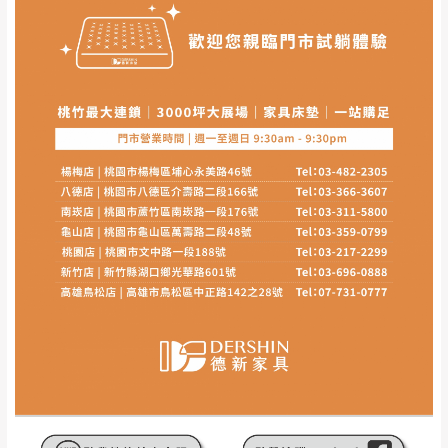
其它注意事項
內通知客服人員(Line@ ID：
@dershin
)
，並
本司貨車運送如因路況不佳、天候惡劣、過於偏遠之
須保持商品全新狀態與完整包裝。鑑賞期間
山區內等，或收貨地點搬運過於困難等因素，導致無
若發生非本司因素致使之汙損破壞，恕無法
法順利配送，本公司除了盡最大努力完成配送外，視
辦理退換貨。
狀況保有出貨的權利。
台北市、新北市地區固定每周(三)、(日)兩天
保護物流人員的工作安全，賣家無提供吊掛服務，若
收送貨，敬請見諒！
需以吊車或其他的吊掛方式吊運，費用將由買方自行
本公司部份商品無維修服務，超過7日鑑賞
支付。
期，商品使用年限，因客人使用習慣、居家
因大型傢俱有組裝、配送的問題，並非一般快速到貨
環境不同。若屬人為因素導致商品損壞、零
商品，無法指定特定時間送達，司機當天到貨前皆會
件短缺，則維修、搬運費用，需由消費者自
再與您通知，讓您不用整天在家等貨，以免浪費你的
行吸收(另事先與消費者報價，消費者同意將
寶貴時間。
會進行維修)。
如遇自然災害、政府宣布之災害警報等不可抗力情
到貨7日內為鑑賞期(注意:鑑賞期非試用期)，
事，而危及運送人員輸送之安全，本司得視狀況延後
若非商品品質瑕疵問題於鑑賞期內退貨之情
或停止運送服務。
形，我們需酌收退貨運費。
百貨公司配送暫無法配合開店前、閉店後時段，並送
如欲放置營業場所及公開場合之商品則無享
至百貨公司卸貨區為限，恕無法送至指定樓面。
《 如
有商品一年保固之服務。