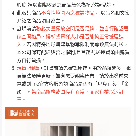
只顯示附上評論
瑕疵,請以實際收到之商品顏色為準,敬請見諒。
單。
部分網路商品恕無法更改原設計或客製，敬請
桃園
復興鄉
此販售商品
不含情境圖內之擺設物品
， 以品名和文案
見諒！
介紹之商品項目為主。
接單後二日內(不含例假日)，我們客服會與您
峨眉鄉、五峰鄉、
訂購前請
務必丈量擺放空間是否足夠，並自行確認居
電話聯絡或E-Mail通知確認訂單。
橫山、北埔鄉、尖
家空間格局、樓梯或電梯大小是否能夠正常搬運進
（線上客
服 LINE →
@dershin
）
石鄉、寶山鄉山
入
，若因特殊地形與建築物等限制而導致無法配送，
新竹
下單前先詢問是否現貨
，若未詢問下單後無
區、新埔山區、芎
本公司保有配送與否之權利,且首趟配送運費須由購買
現貨我們客服會再來電或E-Mail與您聯絡
林山區、關西 玉山
方自行負擔。
免 運
（洽詢方式請搜尋 L
ine ID →
@dershin
）
里
現貨+預購
，訂購前請先確認庫存。由於品項繁多，網
費
運送範圍：限定北至基隆，南至苗栗，偏遠
頁無法及時更新，如有需要親臨門市，請於出發前來
地區恕無法提供運送 (詳見運送規章)。
台北
無
電或到line官方客服確認商品是否有「現貨」與 「金
額」。
若商品價格或庫存有異常，商家有權取消訂
單。
雙溪、貢寮、烏
配送範圍：
來、平溪、九份、
苗栗至基隆；其它地區暫不開放，如因特殊
石門、林口 下福
＊A108產品另收運費
地型限制(山區、鄉、鎮、村)、樓梯太小、無
里、新店山區、三
新北
法搬運上樓等因素，導致無法配送，
本公司
峽山區、石碇、坪
保有出貨的權利。