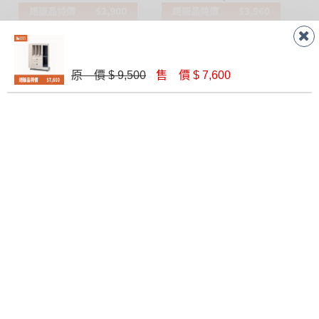
實木畫圖-招財進寶
黑鐵腳時尚皮面餐椅
$ 2,900
$ 3,960
原 價 $ 9,500
售 價 $ 7,600
櫻桃圓玻小茶几
CT891#大茶几-愛丁堡灰
$ 1,900
$ 8,800