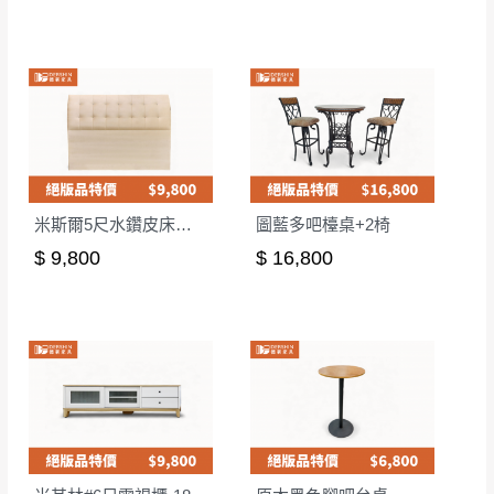
米斯爾5尺水鑽皮床頭片-皮版
圖藍多吧檯桌+2椅
$ 9,800
$ 16,800