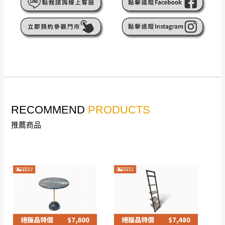
遇百貨周年慶期間，恕暫停百貨公司相關運送 》
無回收家具服務，若需回收家俱可聯絡當地請清潔隊
▪️
訂單成立
時請儘速於三日內完成付款，
交易恕不
回收,免付費清運專線：0800-085-717
殺價，商品均已最低價格售出
，且在特定時日會給
予折扣，請密切注意。
▪️
三
日內若未接獲您的匯款或轉帳通知，商品將不
予保留(訂單自動取消)。
▪️
無回收家具服務，若需回收家具可聯絡當地請清
潔隊回收,免付費清運專線：0800-085-717。
RECOMMEND
PRODUCTS
推薦商品