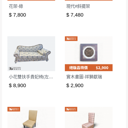
花架-綠
現代#斜擺架
$ 7,800
$ 7,480
小花雙扶手貴妃椅(左貴)
實木畫圖-祥獅獻瑞
$ 8,900
$ 2,900