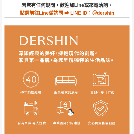
若收到不良品，請於到貨日起七日內通知本
｜周（一）配送部門固定公休無送貨｜
若您有任何疑問，歡迎加Line或來電洽詢。
公司客服人員，我們將為您更換新品，運費
點選
前往Line做詢問 ⮕ LINE ID：＠dershin
皆由本站負責，所有退回及換貨之商品必須
台北市、新北市地區固定每周(三)、(日)兩天收送貨
是全新狀態且完整包裝，床墊、床包、枕頭
類產品需為未拆封狀態(請保持商品、附件、
包裝、廠商紙及所有附隨文件或資料之完整
暫無配送地區
：
彰化、南投、雲林、嘉義、台南、高
性)，若未依照上述方式處理，恕無法接受退
雄、屏東、宜蘭、 花蓮、台東、金門、馬祖、澎湖地區
貨。
（可於LINE線上詢問 →
@dershin
）
由於透過電腦螢幕選購商品，可能會因個人
電腦螢幕的設定色差或解析度等因素， 與實
際商品的顏色、質感稍有不同，如因此而需
加收說明
退換貨，
需自付來回運費及人資成本
，請您
訂購前詳加確認。(包含商品尺寸是否合適)。
訂購前請確認商品尺寸，大型物件因為人工
丈量，難免會有些許誤差值(約正負0.5CM)
。
詳細尺寸以實品為主。
。
非因本公司問題而需退換貨，請於收到貨7日