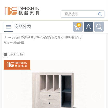
0
商品分類
Home
商品
熱銷活動
2026清倉|絕版特賣
八德店絕版品
灰橡塗鴉隔廳櫃
Back to list