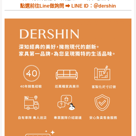
公司客服人員，我們將為您更換新品，運費
點選
前往Line做詢問 ⮕ LINE ID：＠dershin
皆由本站負責，所有退回及換貨之商品必須
台北市、新北市地區固定每周(三)、(日)兩天收送貨
是全新狀態且完整包裝，床墊、床包、枕頭
類產品需為未拆封狀態(請保持商品、附件、
包裝、廠商紙及所有附隨文件或資料之完整
暫無配送地區
：
彰化、南投、雲林、嘉義、台南、高
性)，若未依照上述方式處理，恕無法接受退
雄、屏東、宜蘭、 花蓮、台東、金門、馬祖、澎湖地區
貨。
（可於LINE線上詢問 →
@dershin
）
由於透過電腦螢幕選購商品，可能會因個人
電腦螢幕的設定色差或解析度等因素， 與實
際商品的顏色、質感稍有不同，如因此而需
加收說明
退換貨，
需自付來回運費及人資成本
，請您
訂購前詳加確認。(包含商品尺寸是否合適)。
訂購前請確認商品尺寸，大型物件因為人工
丈量，難免會有些許誤差值(約正負0.5CM)
。
詳細尺寸以實品為主。
。
非因本公司問題而需退換貨，請於收到貨7日
其它注意事項
內通知客服人員(Line@ ID：
@dershin
)
，並