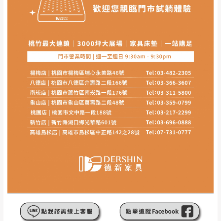
本司貨車運送如因路況不佳、天候惡劣、過於偏遠之
須保持商品全新狀態與完整包裝。鑑賞期間
山區內等，或收貨地點搬運過於困難等因素，導致無
若發生非本司因素致使之汙損破壞，恕無法
法順利配送，本公司除了盡最大努力完成配送外，視
辦理退換貨。
狀況保有出貨的權利。
台北市、新北市地區固定每周(三)、(日)兩天
保護物流人員的工作安全，賣家無提供吊掛服務，若
收送貨，敬請見諒！
需以吊車或其他的吊掛方式吊運，費用將由買方自行
本公司部份商品無維修服務，超過7日鑑賞
支付。
期，商品使用年限，因客人使用習慣、居家
因大型傢俱有組裝、配送的問題，並非一般快速到貨
環境不同。若屬人為因素導致商品損壞、零
商品，無法指定特定時間送達，司機當天到貨前皆會
件短缺，則維修、搬運費用，需由消費者自
再與您通知，讓您不用整天在家等貨，以免浪費你的
行吸收(另事先與消費者報價，消費者同意將
寶貴時間。
會進行維修)。
如遇自然災害、政府宣布之災害警報等不可抗力情
到貨7日內為鑑賞期(注意:鑑賞期非試用期)，
事，而危及運送人員輸送之安全，本司得視狀況延後
若非商品品質瑕疵問題於鑑賞期內退貨之情
或停止運送服務。
形，我們需酌收退貨運費。
百貨公司配送暫無法配合開店前、閉店後時段，並送
如欲放置營業場所及公開場合之商品則無享
至百貨公司卸貨區為限，恕無法送至指定樓面。
《 如
有商品一年保固之服務。
遇百貨周年慶期間，恕暫停百貨公司相關運送 》