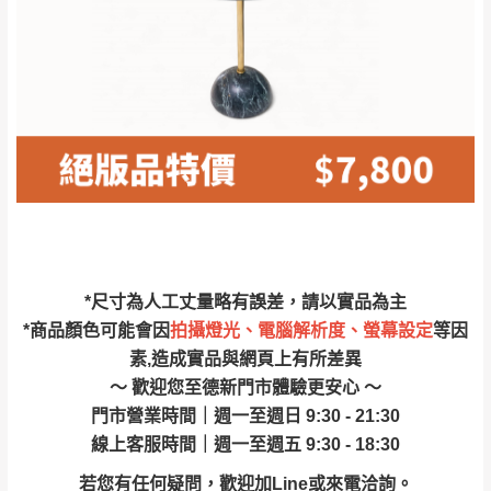
保護物流人員的工作安全，賣家無提供吊掛
區、北投湖山路、
服務，若需以吊車或其他的吊掛方式吊運，
深坑山區
費用將由買方自行支付。
$ 9,000以上：免
因大型傢俱有組裝、配送的問題，並非一般
運費
快速到貨商品，無法指定特定時間送達，司
基隆
$ 9,000以下：
基隆山區
機當天到貨前皆會再與您通知，讓你不用整
NT$500元
天在家等貨，以節省您的寶貴時間。
＊A108產品另收運費
由於百貨公司配送較為不易，故暫無法配送
$ 9,000以上：免
至百貨公司內部。
卓蘭鎮、三灣、通
運費
霄山區、西湖、泰
苗栗
$ 9,000以下：
安鄉、大湖鄉、頭
發票寄送：
*尺寸為人工丈量略有誤差，請以實品為主
NT$500元
屋、獅潭鄉
若您選擇三聯式或索取兩聯式發票，發票將於商品
*商品顏色可能會因
拍攝燈光、電腦解析度、螢幕設定
等因
＊A108產品另收運費
完成出貨15個工作天另行寄出，另外約加上2~7個
素,造成實品與網頁上有所差異
工作天內送達，如遇國定假日將順延寄送。
～ 歡迎您至德新門市體驗更安心 ～
配送天數：5~14天
門市營業時間｜週一至週日 9:30 - 21:30
到貨時間：指定送貨日當天以電話聯絡確認
退換貨說明：
線上客服時間｜週一至週五 9:30 - 18:30
若收到不良品，請於到貨日起七日內通知本
｜周（一）配送部門固定公休無送貨｜
若您有任何疑問，歡迎加Line或來電洽詢。