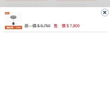
B3#L型機能布沙發（四人+腳椅）
天然白橡木休閒椅
$ 47,800
$ 5,200
原 價 $ 9,750
售 價 $ 7,800
實木木紋床頭櫃
落地式燭台
$ 12,800
$ 9,900