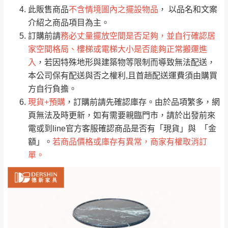
桃園
復興鄉
此販售商品
不含情境圖內之擺設物品
， 以品名和文案
見諒！
介紹之商品項目為主。
接單後二日內(不含例假日)，我們客服會與您
峨眉鄉、五峰鄉、
訂購前請
務必丈量擺放空間是否足夠，並自行確認居
電話聯絡或E-Mail通知確認訂單。
橫山、北埔鄉、尖
家空間格局、樓梯或電梯大小是否能夠正常搬運進
（線上客
服 LINE →
@dershin
）
石鄉、寶山鄉山
入
，若因特殊地形與建築物等限制而導致無法配送，
新竹
下單前先詢問是否現貨
，若未詢問下單後無
區、新埔山區、芎
本公司保有配送與否之權利,且首趟配送運費須由購買
現貨我們客服會再來電或E-Mail與您聯絡
林山區、關西 玉山
方自行負擔。
免 運
（洽詢方式請搜尋 L
ine ID →
@dershin
）
里
現貨+預購
，訂購前請先確認庫存。由於品項繁多，網
費
運送範圍：限定北至基隆，南至苗栗，偏遠
頁無法及時更新，如有需要親臨門市，請於出發前來
地區恕無法提供運送 (詳見運送規章)。
台北
無
電或到line官方客服確認商品是否有「現貨」與 「金
額」。
若商品價格或庫存有異常，商家有權取消訂
單。
雙溪、貢寮、烏
配送範圍：
來、平溪、九份、
苗栗至基隆；其它地區暫不開放，如因特殊
石門、林口 下福
＊A108產品另收運費
地型限制(山區、鄉、鎮、村)、樓梯太小、無
里、新店山區、三
新北
法搬運上樓等因素，導致無法配送，
本公司
峽山區、石碇、坪
保有出貨的權利。
林、福隆、淡水山