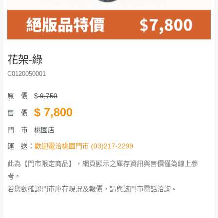
花架-綠
C0120050001
原 價
$
9,750
$
7,800
售 價
門 市
桃園店
運 送：
歡迎電洽桃園門市 (03)217-2299
此為【門市限定商品】，網頁顯示之庫存資訊與售價僅為線上參
考。
若您欲確認門市庫存現況及報價，請與該門市電話洽詢。