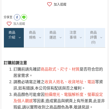
加入追蹤
分享至
加入追蹤
商品
商品
商品
注意
商品
介紹
規格
運送
事項
評價
(0)
訂購前請注意
0
注意事項：
/5
運 費 說 明
(0)筆
訂購前請先確認
商品款式、尺寸、材質
是否符合您的
由於
品項繁多，網頁無法及時更新，如有需
居家需求。
要購買商品，請於出發前來電或到「官方
請務必填寫正確之
收貨人姓名、收貨地址、電話
等資
全部
依評論高至低排列
偏遠地區
Line客服」來信確認商品是否有「現貨」與
運送地
區
運送費用
訊,如有錯誤,本公司保有配送與否之權利。
「金額」。
（請先線上詢問 LINE
依評論低至高排列
只顯示附上圖片
商品顏色可能會因
拍攝燈光、電腦解析度、螢幕設定
→
@dershin
）
及個人觀感
等因素,造成實品與網頁上有所差異,此並非
若商品價格或庫存有異常，商家有權取消訂
只顯示附上評論
瑕疵,請以實際收到之商品顏色為準,敬請見諒。
單。
部分網路商品恕無法更改原設計或客製，敬請