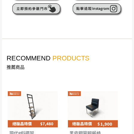
無回收家具服務，若需回收家俱可聯絡當地請清潔隊
▪️
訂單成立
時請儘速於三日內完成付款，
交易恕不
回收,免付費清運專線：0800-085-717
殺價，商品均已最低價格售出
，且在特定時日會給
予折扣，請密切注意。
▪️
三
日內若未接獲您的匯款或轉帳通知，商品將不
予保留(訂單自動取消)。
▪️
無回收家具服務，若需回收家具可聯絡當地請清
潔隊回收,免付費清運專線：0800-085-717。
RECOMMEND
PRODUCTS
推薦商品
現代#斜擺架
黑皮鋼管腳餐椅