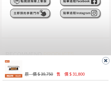
遇百貨周年慶期間，恕暫停百貨公司相關運送 》
無回收家具服務，若需回收家俱可聯絡當地請清潔隊
▪️
訂單成立
時請儘速於三日內完成付款，
交易恕不
回收,免付費清運專線：0800-085-717
殺價，商品均已最低價格售出
，且在特定時日會給
予折扣，請密切注意。
▪️
三
日內若未接獲您的匯款或轉帳通知，商品將不
予保留(訂單自動取消)。
▪️
無回收家具服務，若需回收家具可聯絡當地請清
潔隊回收,免付費清運專線：0800-085-717。
RECOMMEND
PRODUCTS
推薦商品
原 價 $ 39,750
售 價 $ 31,800