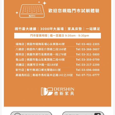
其它注意事項
內通知客服人員(Line@ ID：
@dershin
)
，並
本司貨車運送如因路況不佳、天候惡劣、過於偏遠之
須保持商品全新狀態與完整包裝。鑑賞期間
山區內等，或收貨地點搬運過於困難等因素，導致無
若發生非本司因素致使之汙損破壞，恕無法
法順利配送，本公司除了盡最大努力完成配送外，視
辦理退換貨。
狀況保有出貨的權利。
台北市、新北市地區固定每周(三)、(日)兩天
保護物流人員的工作安全，賣家無提供吊掛服務，若
收送貨，敬請見諒！
需以吊車或其他的吊掛方式吊運，費用將由買方自行
本公司部份商品無維修服務，超過7日鑑賞
支付。
期，商品使用年限，因客人使用習慣、居家
因大型傢俱有組裝、配送的問題，並非一般快速到貨
環境不同。若屬人為因素導致商品損壞、零
商品，無法指定特定時間送達，司機當天到貨前皆會
件短缺，則維修、搬運費用，需由消費者自
再與您通知，讓您不用整天在家等貨，以免浪費你的
行吸收(另事先與消費者報價，消費者同意將
寶貴時間。
會進行維修)。
如遇自然災害、政府宣布之災害警報等不可抗力情
到貨7日內為鑑賞期(注意:鑑賞期非試用期)，
事，而危及運送人員輸送之安全，本司得視狀況延後
若非商品品質瑕疵問題於鑑賞期內退貨之情
或停止運送服務。
形，我們需酌收退貨運費。
百貨公司配送暫無法配合開店前、閉店後時段，並送
如欲放置營業場所及公開場合之商品則無享
至百貨公司卸貨區為限，恕無法送至指定樓面。
《 如
有商品一年保固之服務。