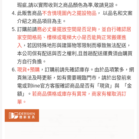
只顯示附上評論
瑕疵,請以實際收到之商品顏色為準,敬請見諒。
單。
部分網路商品恕無法更改原設計或客製，敬請
桃園
復興鄉
此販售商品
不含情境圖內之擺設物品
， 以品名和文案
見諒！
介紹之商品項目為主。
接單後二日內(不含例假日)，我們客服會與您
峨眉鄉、五峰鄉、
訂購前請
務必丈量擺放空間是否足夠，並自行確認居
電話聯絡或E-Mail通知確認訂單。
橫山、北埔鄉、尖
家空間格局、樓梯或電梯大小是否能夠正常搬運進
（線上客
服 LINE →
@dershin
）
石鄉、寶山鄉山
入
，若因特殊地形與建築物等限制而導致無法配送，
新竹
下單前先詢問是否現貨
，若未詢問下單後無
區、新埔山區、芎
本公司保有配送與否之權利,且首趟配送運費須由購買
現貨我們客服會再來電或E-Mail與您聯絡
林山區、關西 玉山
方自行負擔。
免 運
（洽詢方式請搜尋 L
ine ID →
@dershin
）
里
現貨+預購
，訂購前請先確認庫存。由於品項繁多，網
費
運送範圍：限定北至基隆，南至苗栗，偏遠
頁無法及時更新，如有需要親臨門市，請於出發前來
地區恕無法提供運送 (詳見運送規章)。
台北
無
電或到line官方客服確認商品是否有「現貨」與 「金
額」。
若商品價格或庫存有異常，商家有權取消訂
單。
雙溪、貢寮、烏
配送範圍：
來、平溪、九份、
苗栗至基隆；其它地區暫不開放，如因特殊
石門、林口 下福
＊A108產品另收運費
地型限制(山區、鄉、鎮、村)、樓梯太小、無
里、新店山區、三
新北
法搬運上樓等因素，導致無法配送，
本公司
峽山區、石碇、坪
保有出貨的權利。