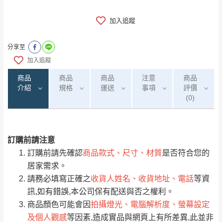
加入追蹤
分享至
加入追蹤
商品
商品
商品
注意
商品
介紹
規格
運送
事項
評價
(0)
訂購前請注意
0
注意事項：
/5
運 費 說 明
(0)筆
訂購前請先確認
商品款式、尺寸、材質
是否符合您的
由於
品項繁多，網頁無法及時更新，如有需
居家需求。
要購買商品，請於出發前來電或到「官方
請務必填寫正確之
收貨人姓名、收貨地址、電話
等資
全部
依評論高至低排列
偏遠地區
Line客服」來信確認商品是否有「現貨」與
運送地
區
運送費用
訊,如有錯誤,本公司保有配送與否之權利。
「金額」。
（請先線上詢問 LINE
依評論低至高排列
只顯示附上圖片
商品顏色可能會因
拍攝燈光、電腦解析度、螢幕設定
→
@dershin
）
及個人觀感
等因素,造成實品與網頁上有所差異,此並非
若商品價格或庫存有異常，商家有權取消訂