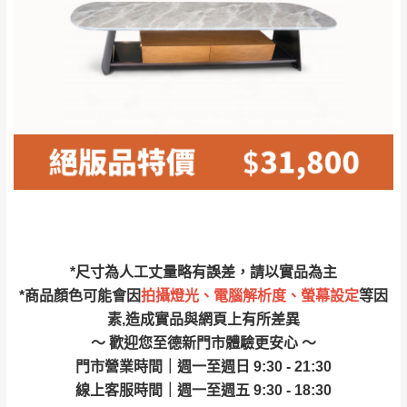
林、福隆、淡水山
保護物流人員的工作安全，賣家無提供吊掛
區、北投湖山路、
服務，若需以吊車或其他的吊掛方式吊運，
深坑山區
費用將由買方自行支付。
$ 9,000以上：免
因大型傢俱有組裝、配送的問題，並非一般
運費
快速到貨商品，無法指定特定時間送達，司
基隆
$ 9,000以下：
基隆山區
機當天到貨前皆會再與您通知，讓你不用整
NT$500元
天在家等貨，以節省您的寶貴時間。
＊A108產品另收運費
由於百貨公司配送較為不易，故暫無法配送
$ 9,000以上：免
至百貨公司內部。
卓蘭鎮、三灣、通
運費
霄山區、西湖、泰
苗栗
$ 9,000以下：
安鄉、大湖鄉、頭
發票寄送：
*尺寸為人工丈量略有誤差，請以實品為主
NT$500元
屋、獅潭鄉
若您選擇三聯式或索取兩聯式發票，發票將於商品
*商品顏色可能會因
拍攝燈光、電腦解析度、螢幕設定
等因
＊A108產品另收運費
完成出貨15個工作天另行寄出，另外約加上2~7個
素,造成實品與網頁上有所差異
工作天內送達，如遇國定假日將順延寄送。
～ 歡迎您至德新門市體驗更安心 ～
配送天數：5~14天
門市營業時間｜週一至週日 9:30 - 21:30
到貨時間：指定送貨日當天以電話聯絡確認
退換貨說明：
線上客服時間｜週一至週五 9:30 - 18:30