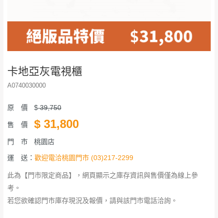
卡地亞灰電視櫃
A0740030000
原 價
$
39,750
$
31,800
售 價
門 市
桃園店
運 送：
歡迎電洽桃園門市 (03)217-2299
此為【門市限定商品】，網頁顯示之庫存資訊與售價僅為線上參
考。
若您欲確認門市庫存現況及報價，請與該門市電話洽詢。