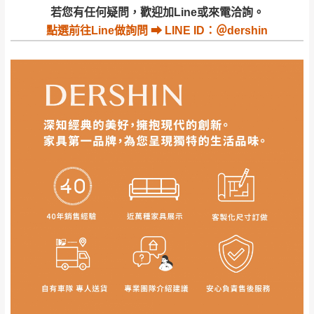
若收到不良品，請於到貨日起七日內通知本
｜周（一）配送部門固定公休無送貨｜
若您有任何疑問，歡迎加Line或來電洽詢。
公司客服人員，我們將為您更換新品，運費
點選
前往Line做詢問 ⮕ LINE ID：＠dershin
皆由本站負責，所有退回及換貨之商品必須
台北市、新北市地區固定每周(三)、(日)兩天收送貨
是全新狀態且完整包裝，床墊、床包、枕頭
類產品需為未拆封狀態(請保持商品、附件、
包裝、廠商紙及所有附隨文件或資料之完整
暫無配送地區
：
彰化、南投、雲林、嘉義、台南、高
性)，若未依照上述方式處理，恕無法接受退
雄、屏東、宜蘭、 花蓮、台東、金門、馬祖、澎湖地區
貨。
（可於LINE線上詢問 →
@dershin
）
由於透過電腦螢幕選購商品，可能會因個人
電腦螢幕的設定色差或解析度等因素， 與實
際商品的顏色、質感稍有不同，如因此而需
加收說明
退換貨，
需自付來回運費及人資成本
，請您
訂購前詳加確認。(包含商品尺寸是否合適)。
訂購前請確認商品尺寸，大型物件因為人工
丈量，難免會有些許誤差值(約正負0.5CM)
。
詳細尺寸以實品為主。
。
非因本公司問題而需退換貨，請於收到貨7日