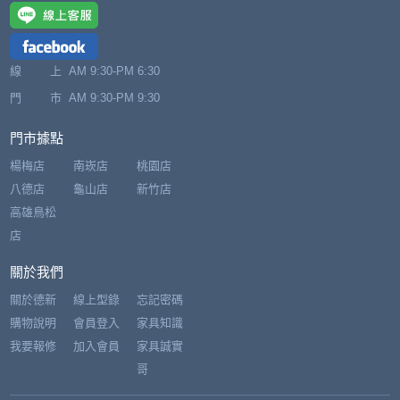
線 上
AM 9:30-PM 6:30
門 市
AM 9:30-PM 9:30
門市據點
楊梅店
南崁店
桃園店
八德店
龜山店
新竹店
高雄鳥松
店
關於我們
關於德新
線上型錄
忘記密碼
購物說明
會員登入
家具知識
我要報修
加入會員
家具誠實
哥