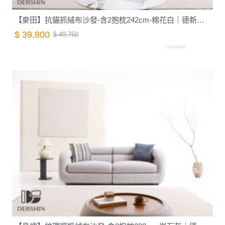
【麥田】抗貓抓絨布沙發-含2抱枕242cm-棉花白｜德新家具
$ 39,800
$ 49,750
Z1020003001