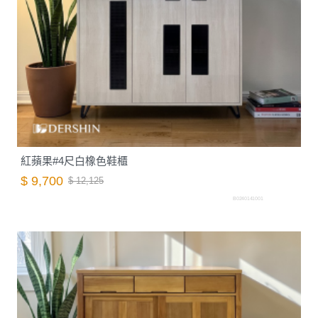
紅蘋果#4尺白橡色鞋櫃
$ 9,700
$ 12,125
B0240141001