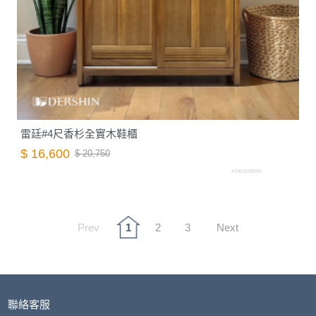
雷廷#4尺香杉全實木鞋櫃
$ 16,600
$ 20,750
A0460008000
Prev
1
2
3
Next
聯絡客服