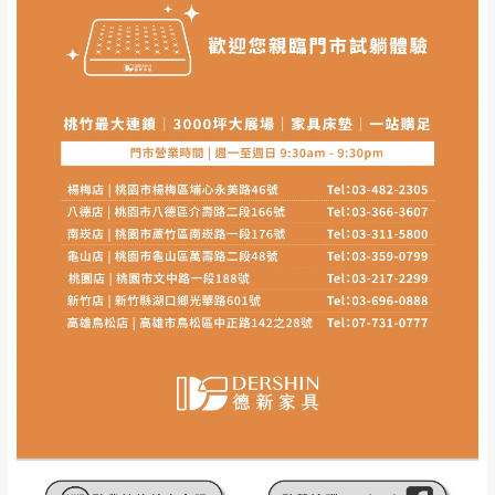
其它注意事項
內通知客服人員(Line@ ID：
@dershin
)
，並
本司貨車運送如因路況不佳、天候惡劣、過於偏遠之
須保持商品全新狀態與完整包裝。鑑賞期間
山區內等，或收貨地點搬運過於困難等因素，導致無
若發生非本司因素致使之汙損破壞，恕無法
法順利配送，本公司除了盡最大努力完成配送外，視
辦理退換貨。
狀況保有出貨的權利。
台北市、新北市地區固定每周(三)、(日)兩天
保護物流人員的工作安全，賣家無提供吊掛服務，若
收送貨，敬請見諒！
需以吊車或其他的吊掛方式吊運，費用將由買方自行
本公司部份商品無維修服務，超過7日鑑賞
支付。
期，商品使用年限，因客人使用習慣、居家
因大型傢俱有組裝、配送的問題，並非一般快速到貨
環境不同。若屬人為因素導致商品損壞、零
商品，無法指定特定時間送達，司機當天到貨前皆會
件短缺，則維修、搬運費用，需由消費者自
再與您通知，讓您不用整天在家等貨，以免浪費你的
行吸收(另事先與消費者報價，消費者同意將
寶貴時間。
會進行維修)。
如遇自然災害、政府宣布之災害警報等不可抗力情
到貨7日內為鑑賞期(注意:鑑賞期非試用期)，
事，而危及運送人員輸送之安全，本司得視狀況延後
若非商品品質瑕疵問題於鑑賞期內退貨之情
或停止運送服務。
形，我們需酌收退貨運費。
百貨公司配送暫無法配合開店前、閉店後時段，並送
如欲放置營業場所及公開場合之商品則無享
至百貨公司卸貨區為限，恕無法送至指定樓面。
《 如
有商品一年保固之服務。