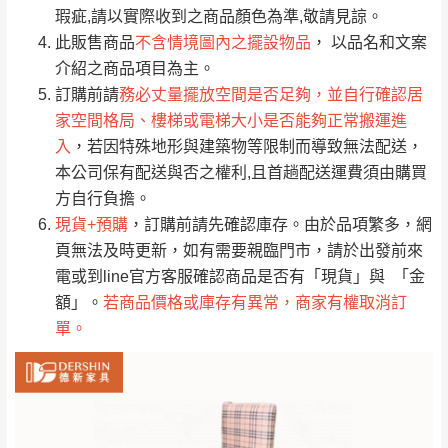
只顯示附上評論
瑕疵,請以實際收到之商品顏色為準,敬請見諒。
單。
部分網路商品恕無法更改原設計或客製，敬請
桃園
復興鄉
此販售商品
不含情境圖內之擺設物品
， 以品名和文案
見諒！
介紹之商品項目為主。
接單後二日內(不含例假日)，我們客服會與您
峨眉鄉、五峰鄉、
訂購前請
務必丈量擺放空間是否足夠，並自行確認居
電話聯絡或E-Mail通知確認訂單。
橫山、北埔鄉、尖
家空間格局、樓梯或電梯大小是否能夠正常搬運進
（線上客
服 LINE →
@dershin
）
石鄉、寶山鄉山
入
，若因特殊地形與建築物等限制而導致無法配送，
新竹
下單前先詢問是否現貨
，若未詢問下單後無
區、新埔山區、芎
本公司保有配送與否之權利,且首趟配送運費須由購買
現貨我們客服會再來電或E-Mail與您聯絡
林山區、關西 玉山
方自行負擔。
免 運
（洽詢方式請搜尋 L
ine ID →
@dershin
）
里
現貨+預購
，訂購前請先確認庫存。由於品項繁多，網
費
運送範圍：限定北至基隆，南至苗栗，偏遠
頁無法及時更新，如有需要親臨門市，請於出發前來
地區恕無法提供運送 (詳見運送規章)。
台北
無
電或到line官方客服確認商品是否有「現貨」與 「金
額」。
若商品價格或庫存有異常，商家有權取消訂
單。
雙溪、貢寮、烏
配送範圍：
來、平溪、九份、
苗栗至基隆；其它地區暫不開放，如因特殊
石門、林口 下福
＊A108產品另收運費
地型限制(山區、鄉、鎮、村)、樓梯太小、無
里、新店山區、三
新北
法搬運上樓等因素，導致無法配送，
本公司
峽山區、石碇、坪
保有出貨的權利。