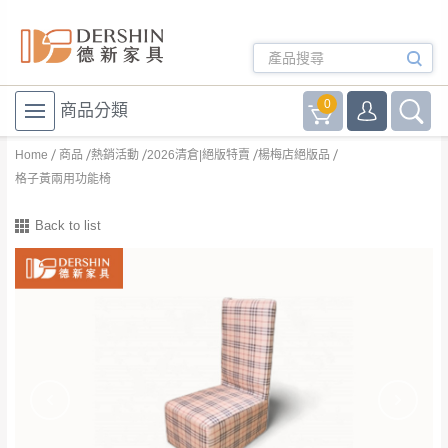
0
商品分類
Home
商品
熱銷活動
2026清倉|絕版特賣
楊梅店絕版品
格子黃兩用功能椅
Back to list