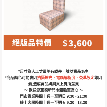
林、福隆、淡水山
保護物流人員的工作安全，賣家無提供吊掛
區、北投湖山路、
服務，若需以吊車或其他的吊掛方式吊運，
深坑山區
費用將由買方自行支付。
$ 9,000以上：免
因大型傢俱有組裝、配送的問題，並非一般
運費
快速到貨商品，無法指定特定時間送達，司
基隆
$ 9,000以下：
基隆山區
機當天到貨前皆會再與您通知，讓你不用整
NT$500元
天在家等貨，以節省您的寶貴時間。
＊A108產品另收運費
由於百貨公司配送較為不易，故暫無法配送
$ 9,000以上：免
至百貨公司內部。
卓蘭鎮、三灣、通
運費
霄山區、西湖、泰
苗栗
$ 9,000以下：
安鄉、大湖鄉、頭
發票寄送：
*尺寸為人工丈量略有誤差，請以實品為主
NT$500元
屋、獅潭鄉
若您選擇三聯式或索取兩聯式發票，發票將於商品
*商品顏色可能會因
拍攝燈光、電腦解析度、螢幕設定
等因
＊A108產品另收運費
完成出貨15個工作天另行寄出，另外約加上2~7個
素,造成實品與網頁上有所差異
工作天內送達，如遇國定假日將順延寄送。
～ 歡迎您至德新門市體驗更安心 ～
配送天數：5~14天
門市營業時間｜週一至週日 9:30 - 21:30
到貨時間：指定送貨日當天以電話聯絡確認
退換貨說明：
線上客服時間｜週一至週五 9:30 - 18:30