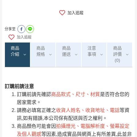
加入追蹤
分享至
加入追蹤
商品
商品
商品
注意
商品
介紹
規格
運送
事項
評價
(0)
訂購前請注意
0
注意事項：
/5
運 費 說 明
(0)筆
訂購前請先確認
商品款式、尺寸、材質
是否符合您的
由於
品項繁多，網頁無法及時更新，如有需
居家需求。
要購買商品，請於出發前來電或到「官方
請務必填寫正確之
收貨人姓名、收貨地址、電話
等資
全部
依評論高至低排列
偏遠地區
Line客服」來信確認商品是否有「現貨」與
運送地
區
運送費用
訊,如有錯誤,本公司保有配送與否之權利。
「金額」。
（請先線上詢問 LINE
依評論低至高排列
只顯示附上圖片
商品顏色可能會因
拍攝燈光、電腦解析度、螢幕設定
→
@dershin
）
及個人觀感
等因素,造成實品與網頁上有所差異,此並非
若商品價格或庫存有異常，商家有權取消訂