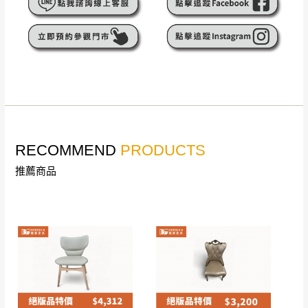
遇百貨周年慶期間，恕暫停百貨公司相關運送 》
無回收家具服務，若需回收家俱可聯絡當地請清潔隊
▪️
訂單成立
時請儘速於三日內完成付款，
交易恕不
回收,免付費清運專線：0800-085-717
殺價，商品均已最低價格售出
，且在特定時日會給
予折扣，請密切注意。
▪️
三
日內若未接獲您的匯款或轉帳通知，商品將不
予保留(訂單自動取消)。
▪️
無回收家具服務，若需回收家具可聯絡當地請清
潔隊回收,免付費清運專線：0800-085-717。
RECOMMEND
PRODUCTS
推薦商品