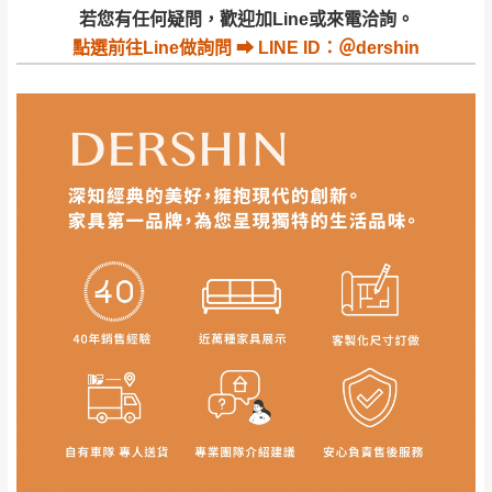
若收到不良品，請於到貨日起七日內通知本
｜周（一）配送部門固定公休無送貨｜
若您有任何疑問，歡迎加Line或來電洽詢。
公司客服人員，我們將為您更換新品，運費
點選
前往Line做詢問 ⮕ LINE ID：＠dershin
皆由本站負責，所有退回及換貨之商品必須
台北市、新北市地區固定每周(三)、(日)兩天收送貨
是全新狀態且完整包裝，床墊、床包、枕頭
類產品需為未拆封狀態(請保持商品、附件、
包裝、廠商紙及所有附隨文件或資料之完整
暫無配送地區
：
彰化、南投、雲林、嘉義、台南、高
性)，若未依照上述方式處理，恕無法接受退
雄、屏東、宜蘭、 花蓮、台東、金門、馬祖、澎湖地區
貨。
（可於LINE線上詢問 →
@dershin
）
由於透過電腦螢幕選購商品，可能會因個人
電腦螢幕的設定色差或解析度等因素， 與實
際商品的顏色、質感稍有不同，如因此而需
加收說明
退換貨，
需自付來回運費及人資成本
，請您
訂購前詳加確認。(包含商品尺寸是否合適)。
訂購前請確認商品尺寸，大型物件因為人工
丈量，難免會有些許誤差值(約正負0.5CM)
。
詳細尺寸以實品為主。
。
非因本公司問題而需退換貨，請於收到貨7日