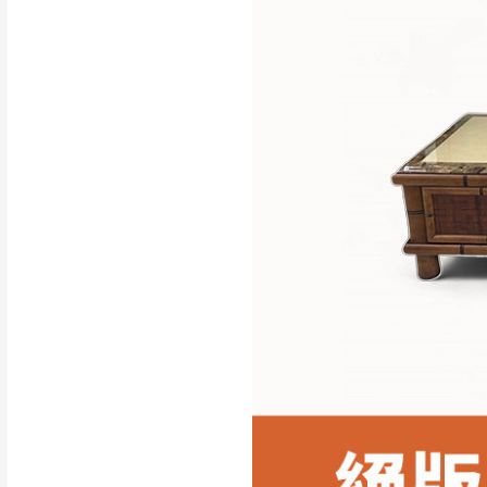
行支付。
新北
因大型傢俱有組
會再與您通知，
由於百貨公司配
基隆
發票寄送：
若您選擇三聯式或索取
送達，如遇國定假日將
苗栗
退換貨說明：
若收到不良品，
所有退回及換貨
品、附件、包裝
由於透過電腦螢
質感稍有不同，
是否合適)。