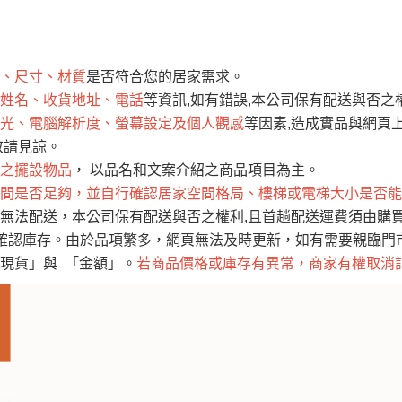
運 費 說 明
、尺寸、材質
是否符合您的居家需求。
網頁無法及時更新，如有需要購買商品，請於出發前來電或到「官方
姓名、收貨地址、電話
等資訊,如有錯誤,本公司保有配送與否之
全部
依評論高至低排列
依評論低至高排列
現貨」與 「金額」。
光、電腦解析度、螢幕設定及個人觀感
等因素,造成實品與網頁上
運送費用
異常，商家有權取消訂單。
部分網路商品恕無法更改原設計或
敬請見諒。
（請先
含例假日)，我們客服會與您電話聯絡或E-Mail通知確認訂單。
之擺設物品
， 以品名和文案介紹之商品項目為主。
間是否足夠，並自行確認居家空間格局、樓梯或電梯大小是否能
E →
@dershin
）
無法配送，本公司保有配送與否之權利,且首趟配送運費須由購
否現貨
，若未詢問下單後無現貨我們客服會再來電或E-Mail與您
確認庫存。由於品項繁多，網頁無法及時更新，如有需要親臨門市，
 L
ine ID →
@dershin
）
現貨」與 「金額」。
若商品價格或庫存有異常，商家有權取消
峨眉鄉、
至基隆，南至苗栗，偏遠地區恕無法提供運送 (詳見運送規章)
鄉、寶山
免 運 費
它地區暫不開放，如因特殊地型限制(山區、鄉、鎮、村)、樓梯
送，
本公司保有出貨的權利。
工作安全，賣家無提供吊掛服務，若需以吊車或其他的吊掛方式