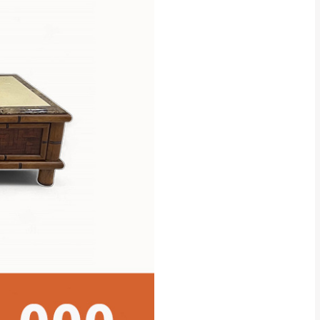
貢寮、烏來、平溪、九份、石
下福里、新店山區、三峽山區、
達，司機當天到貨前皆
林、福隆、淡水山區、北投湖山
路、深坑山區
基隆山區
加上2~7個工作天內
三灣、通霄山區、西湖、泰安
、大湖鄉、頭屋、獅潭鄉
，運費皆由本站負責，
未拆封狀態(請保持商
理，恕無法接受退貨。
 與實際商品的顏色、
加確認。(包含商品尺寸