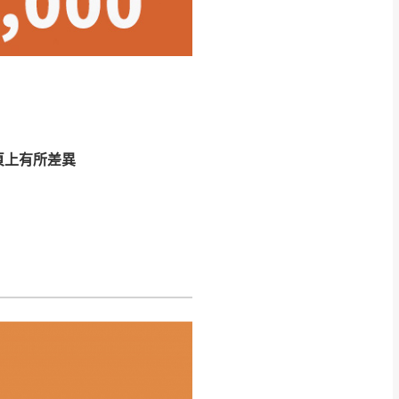
CM) 詳細尺寸以實品
in
)
，並須保持商品全新
、馬祖、澎湖地區
貨。
、居家環境不同。若屬人
先與消費者報價，消費
頁上有所差異
。
退貨之情形，我們需酌收
特定時日會給予折扣，
等因素，導致無法順利配送，
用將由買方自行支付。
17。
當天到貨前皆會再與您通知，