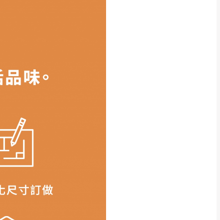
得視狀況延後或停止運送服
指定樓面。
《 如遇百貨周年慶
7