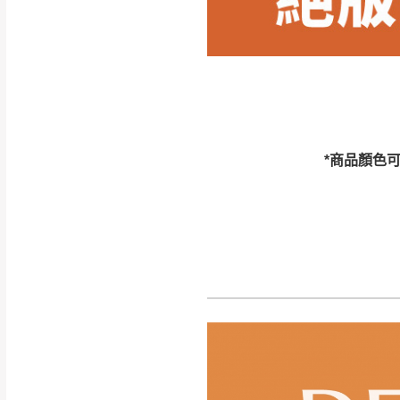
訂購前請確認商品
為主。
暫無配送地區
非因本公司問題而
：
彰化、南
（可於LINE線上詢問 →
狀態與完整包裝
@d
台北市、新北市地
本公司部份商品
加收說明
為因素導致商品
*商品顏色
者同意將會進行維
到貨7日內為鑑
退貨運費。
如欲放置營業場
其它注意事項
▪️
訂單成立
時請儘速於
本司貨車運送如因路況不
請密切注意。
本公司除了盡最大努力完
▪️
三
日內若未接獲您的匯
保護物流人員的工作安全
▪️
無回收家具服務，若需回
因大型傢俱有組裝、配送
讓您不用整天在家等貨，