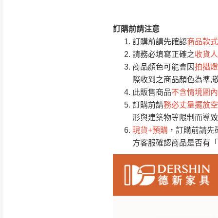
訂購前請注意
注意事項：
0
訂購前請先確認
商品款式
由於
品項繁多，
/5
請務必填寫正確之
收貨人
(0)筆
認商品是否有「
商品顏色可能會因
拍攝燈
運送地
區
若商品價格或庫存有
際收到之商品顏色為準,
接單後二日內(不
此販售商品
不含情境圖內
訂購前請
務必丈量擺放空
（線上客
服 LIN
桃園
形與建築物等限制而導致
下單前先詢問是
現貨+預購
，訂購前請先
（洽詢方式請搜尋
方客服確認商品是否有「
運送範圍：限定北
新竹
配送範圍：
苗栗至基隆；其
台北
素，導致無法配
保護物流人員的