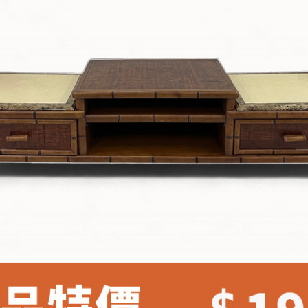
雙溪、
門、林口 
＊A108產品另收運費
裝、配送的問題，並非一般快速到貨商品，無法指定特定時間送
石碇、坪
讓你不用整天在家等貨，以節省您的寶貴時間。
送較為不易，故暫無法配送至百貨公司內部。
$ 9,000以上：免運費
$ 9,000以下：NT$500元
＊A108產品另收運費
兩聯式發票，發票將於商品完成出貨15個工作天另行寄出，另外約
$ 9,000以上：免運費
卓蘭鎮、
順延寄送。
$ 9,000以下：NT$500元
鄉
＊A108產品另收運費
請於到貨日起七日內通知本公司客服人員，我們將為您更換新品
配送天數：5~14天
之商品必須是全新狀態且完整包裝，床墊、床包、枕頭類產品需為
到貨時間：指定送貨日當天以電話聯絡確認
、廠商紙及所有附隨文件或資料之完整性)，若未依照上述方式處
幕選購商品，可能會因個人電腦螢幕的設定色差或解析度等因素，
｜周（一）配送部門固定公休無送貨｜
如因此而需退換貨，
需自付來回運費及人資成本
，請您訂購前詳
台北市、新北市地區固定每周(三)、(日)兩天收送貨