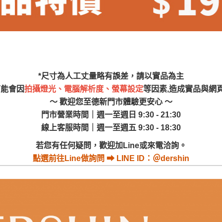
尺寸，大型物件因為人工丈量，難免會有些許誤差值(約正負0.5
需退換貨，請於收到貨7日內通知客服人員(Line@ ID：
@dersh
投、雲林、嘉義、台南、高雄、屏東、宜蘭、 花蓮、台東、金門
。鑑賞期間若發生非本司因素致使之汙損破壞，恕無法辦理退換
ershin
）
區固定每周(三)、(日)兩天收送貨，敬請見諒！
無維修服務，超過7日鑑賞期，商品使用年限，因客人使用習慣
*尺寸為人工丈量略有誤差，請以實品為主
損壞、零件短缺，則維修、搬運費用，需由消費者自行吸收(另事
可能會因
拍攝燈光、電腦解析度、螢幕設定
等因素,造成實品與網
修)。
～ 歡迎您至德新門市體驗更安心 ～
賞期(注意:鑑賞期非試用期)，若非商品品質瑕疵問題於鑑賞期內
門市營業時間｜週一至週日 9:30 - 21:30
。
線上客服時間｜週一至週五 9:30 - 18:30
所及公開場合之商品則無享有商品一年保固之服務。
若您有任何疑問，歡迎加Line或來電洽詢。
三日內完成付款，
交易恕不殺價，商品均已最低價格售出
，且在
點選
前往Line做詢問 ⮕ LINE ID：＠dershin
佳、天候惡劣、過於偏遠之山區內等，或收貨地點搬運過於困難
成配送外，視狀況保有出貨的權利。
款或轉帳通知，商品將不予保留(訂單自動取消)。
，賣家無提供吊掛服務，若需以吊車或其他的吊掛方式吊運，費
收家具可聯絡當地請清潔隊回收,免付費清運專線：0800-085-7
的問題，並非一般快速到貨商品，無法指定特定時間送達，司機
以免浪費你的寶貴時間。