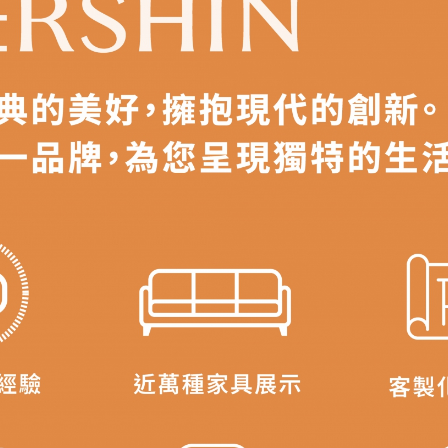
之災害警報等不可抗力情事，而危及運送人員輸送之安全，本司
開店前、閉店後時段，並送至百貨公司卸貨區為限，恕無法送至
關運送 》
家俱可聯絡當地請清潔隊回收,免付費清運專線：0800-085-71