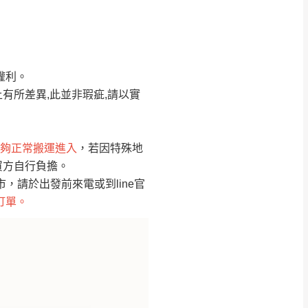
Line客服」來信確
權利。
只顯示附上圖片
只顯示附上評論
有所差異,此並非瑕疵,請以實
偏遠地區
客製，敬請見諒！
線上詢問 LINE →
@dershin
）
夠正常搬運進入
，若因特殊地
買方自行負擔。
復興鄉
聯絡
請於出發前來電或到line官
訂單。
五峰鄉、橫山、北埔鄉、尖石
。
鄉山區、新埔山區、芎林山區、
關西 玉山里
太小、無法搬運上樓等因
無
吊運，費用將由買方自