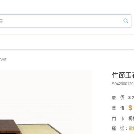
TV櫃
竹節玉
S042000120
原 價
$
2
$
售 價
門 市
楊
運 送：
歡