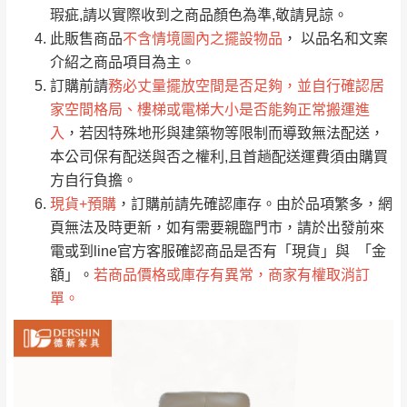
只顯示附上評論
瑕疵,請以實際收到之商品顏色為準,敬請見諒。
單。
部分網路商品恕無法更改原設計或客製，敬請
桃園
復興鄉
此販售商品
不含情境圖內之擺設物品
， 以品名和文案
見諒！
介紹之商品項目為主。
接單後二日內(不含例假日)，我們客服會與您
峨眉鄉、五峰鄉、
訂購前請
務必丈量擺放空間是否足夠，並自行確認居
電話聯絡或E-Mail通知確認訂單。
橫山、北埔鄉、尖
家空間格局、樓梯或電梯大小是否能夠正常搬運進
（線上客
服 LINE →
@dershin
）
石鄉、寶山鄉山
入
，若因特殊地形與建築物等限制而導致無法配送，
新竹
下單前先詢問是否現貨
，若未詢問下單後無
區、新埔山區、芎
本公司保有配送與否之權利,且首趟配送運費須由購買
現貨我們客服會再來電或E-Mail與您聯絡
林山區、關西 玉山
方自行負擔。
免 運
（洽詢方式請搜尋 L
ine ID →
@dershin
）
里
現貨+預購
，訂購前請先確認庫存。由於品項繁多，網
費
運送範圍：限定北至基隆，南至苗栗，偏遠
頁無法及時更新，如有需要親臨門市，請於出發前來
地區恕無法提供運送 (詳見運送規章)。
台北
無
電或到line官方客服確認商品是否有「現貨」與 「金
額」。
若商品價格或庫存有異常，商家有權取消訂
單。
雙溪、貢寮、烏
配送範圍：
來、平溪、九份、
苗栗至基隆；其它地區暫不開放，如因特殊
石門、林口 下福
＊A108產品另收運費
地型限制(山區、鄉、鎮、村)、樓梯太小、無
里、新店山區、三
新北
法搬運上樓等因素，導致無法配送，
本公司
峽山區、石碇、坪
保有出貨的權利。