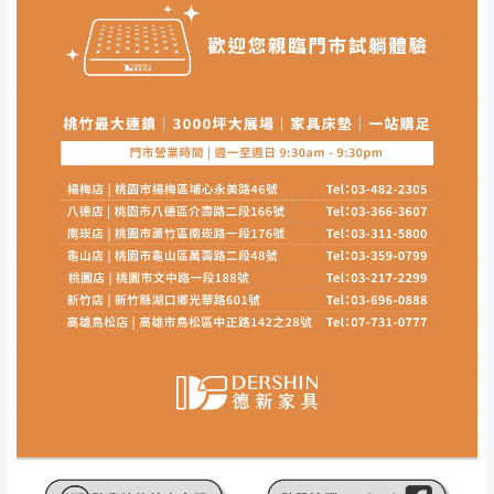
其它注意事項
內通知客服人員(Line@ ID：
@dershin
)
，並
本司貨車運送如因路況不佳、天候惡劣、過於偏遠之
須保持商品全新狀態與完整包裝。鑑賞期間
山區內等，或收貨地點搬運過於困難等因素，導致無
若發生非本司因素致使之汙損破壞，恕無法
法順利配送，本公司除了盡最大努力完成配送外，視
辦理退換貨。
狀況保有出貨的權利。
台北市、新北市地區固定每周(三)、(日)兩天
保護物流人員的工作安全，賣家無提供吊掛服務，若
收送貨，敬請見諒！
需以吊車或其他的吊掛方式吊運，費用將由買方自行
本公司部份商品無維修服務，超過7日鑑賞
支付。
期，商品使用年限，因客人使用習慣、居家
因大型傢俱有組裝、配送的問題，並非一般快速到貨
環境不同。若屬人為因素導致商品損壞、零
商品，無法指定特定時間送達，司機當天到貨前皆會
件短缺，則維修、搬運費用，需由消費者自
再與您通知，讓您不用整天在家等貨，以免浪費你的
行吸收(另事先與消費者報價，消費者同意將
寶貴時間。
會進行維修)。
如遇自然災害、政府宣布之災害警報等不可抗力情
到貨7日內為鑑賞期(注意:鑑賞期非試用期)，
事，而危及運送人員輸送之安全，本司得視狀況延後
若非商品品質瑕疵問題於鑑賞期內退貨之情
或停止運送服務。
形，我們需酌收退貨運費。
百貨公司配送暫無法配合開店前、閉店後時段，並送
如欲放置營業場所及公開場合之商品則無享
至百貨公司卸貨區為限，恕無法送至指定樓面。
《 如
有商品一年保固之服務。