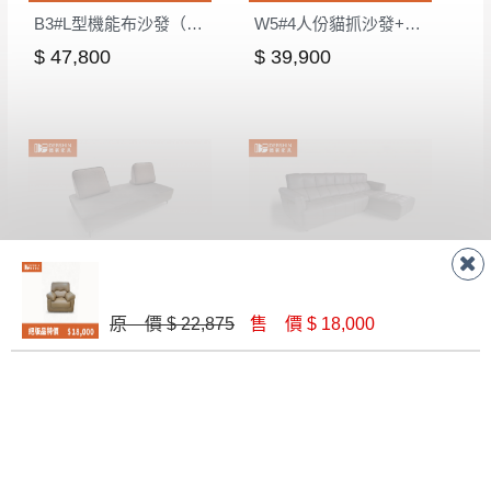
B3#L型機能布沙發（四人+腳椅）
W5#4人份貓抓沙發+腳椅
$ 47,800
$ 39,900
W6#B型無收納沙發床（含靠背枕*2）
Q7#L型半牛皮沙發
原 價 $ 22,875
售 價 $ 18,000
$ 23,900
$ 69,800