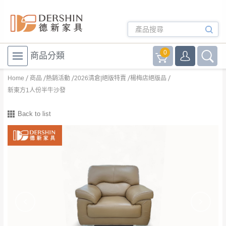
0
商品分類
Home
商品
熱銷活動
2026清倉|絕版特賣
楊梅店絕版品
新東方1人份半牛沙發
Back to list