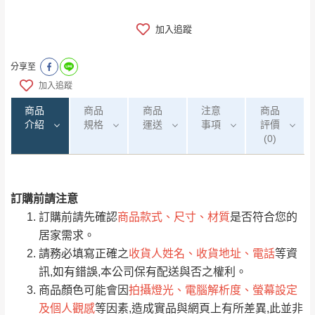
加入追蹤
分享至
加入追蹤
商品
商品
商品
注意
商品
介紹
規格
運送
事項
評價
(0)
訂購前請注意
0
注意事項：
/5
運 費 說 明
(0)筆
訂購前請先確認
商品款式、尺寸、材質
是否符合您的
由於
品項繁多，網頁無法及時更新，如有需
居家需求。
要購買商品，請於出發前來電或到「官方
請務必填寫正確之
收貨人姓名、收貨地址、電話
等資
全部
依評論高至低排列
偏遠地區
Line客服」來信確認商品是否有「現貨」與
運送地
區
運送費用
訊,如有錯誤,本公司保有配送與否之權利。
「金額」。
（請先線上詢問 LINE
依評論低至高排列
只顯示附上圖片
商品顏色可能會因
拍攝燈光、電腦解析度、螢幕設定
→
@dershin
）
及個人觀感
等因素,造成實品與網頁上有所差異,此並非
若商品價格或庫存有異常，商家有權取消訂