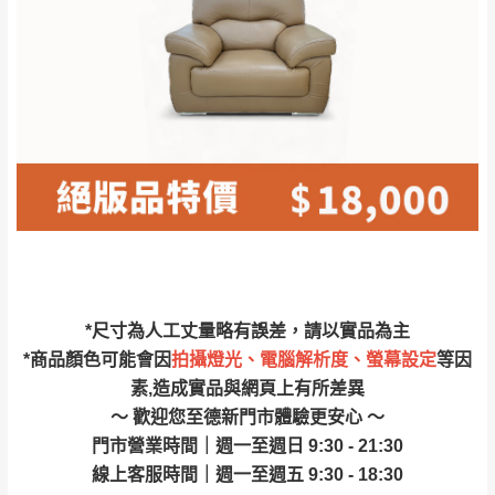
林、福隆、淡水山
保護物流人員的工作安全，賣家無提供吊掛
區、北投湖山路、
服務，若需以吊車或其他的吊掛方式吊運，
深坑山區
費用將由買方自行支付。
$ 9,000以上：免
因大型傢俱有組裝、配送的問題，並非一般
運費
快速到貨商品，無法指定特定時間送達，司
基隆
$ 9,000以下：
基隆山區
機當天到貨前皆會再與您通知，讓你不用整
NT$500元
天在家等貨，以節省您的寶貴時間。
＊A108產品另收運費
由於百貨公司配送較為不易，故暫無法配送
$ 9,000以上：免
至百貨公司內部。
卓蘭鎮、三灣、通
運費
霄山區、西湖、泰
苗栗
$ 9,000以下：
安鄉、大湖鄉、頭
發票寄送：
*尺寸為人工丈量略有誤差，請以實品為主
NT$500元
屋、獅潭鄉
若您選擇三聯式或索取兩聯式發票，發票將於商品
*商品顏色可能會因
拍攝燈光、電腦解析度、螢幕設定
等因
＊A108產品另收運費
完成出貨15個工作天另行寄出，另外約加上2~7個
素,造成實品與網頁上有所差異
工作天內送達，如遇國定假日將順延寄送。
～ 歡迎您至德新門市體驗更安心 ～
配送天數：5~14天
門市營業時間｜週一至週日 9:30 - 21:30
到貨時間：指定送貨日當天以電話聯絡確認
退換貨說明：
線上客服時間｜週一至週五 9:30 - 18:30