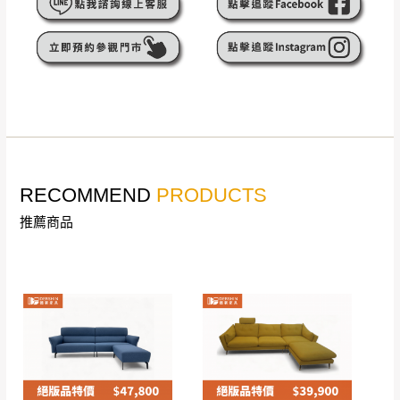
遇百貨周年慶期間，恕暫停百貨公司相關運送 》
無回收家具服務，若需回收家俱可聯絡當地請清潔隊
▪️
訂單成立
時請儘速於三日內完成付款，
交易恕不
回收,免付費清運專線：0800-085-717
殺價，商品均已最低價格售出
，且在特定時日會給
予折扣，請密切注意。
▪️
三
日內若未接獲您的匯款或轉帳通知，商品將不
予保留(訂單自動取消)。
▪️
無回收家具服務，若需回收家具可聯絡當地請清
潔隊回收,免付費清運專線：0800-085-717。
RECOMMEND
PRODUCTS
推薦商品