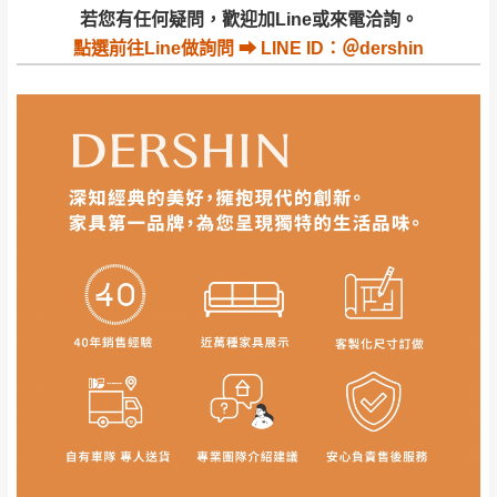
若收到不良品，請於到貨日起七日內通知本
｜周（一）配送部門固定公休無送貨｜
若您有任何疑問，歡迎加Line或來電洽詢。
公司客服人員，我們將為您更換新品，運費
點選
前往Line做詢問 ⮕ LINE ID：＠dershin
皆由本站負責，所有退回及換貨之商品必須
台北市、新北市地區固定每周(三)、(日)兩天收送貨
是全新狀態且完整包裝，床墊、床包、枕頭
類產品需為未拆封狀態(請保持商品、附件、
包裝、廠商紙及所有附隨文件或資料之完整
暫無配送地區
：
彰化、南投、雲林、嘉義、台南、高
性)，若未依照上述方式處理，恕無法接受退
雄、屏東、宜蘭、 花蓮、台東、金門、馬祖、澎湖地區
貨。
（可於LINE線上詢問 →
@dershin
）
由於透過電腦螢幕選購商品，可能會因個人
電腦螢幕的設定色差或解析度等因素， 與實
際商品的顏色、質感稍有不同，如因此而需
加收說明
退換貨，
需自付來回運費及人資成本
，請您
訂購前詳加確認。(包含商品尺寸是否合適)。
訂購前請確認商品尺寸，大型物件因為人工
丈量，難免會有些許誤差值(約正負0.5CM)
。
詳細尺寸以實品為主。
。
非因本公司問題而需退換貨，請於收到貨7日